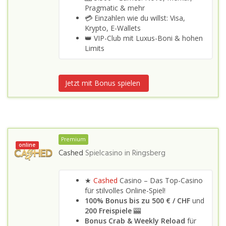
Pragmatic & mehr
💳 Einzahlen wie du willst: Visa,
Krypto, E-Wallets
👑 VIP-Club mit Luxus-Boni & hohen
Limits
Jetzt mit Bonus spielen
Premium
online
Cashed
Spielcasino in
Ringsberg
★
Cashed
Casino – Das Top-Casino
für stilvolles Online-Spiel!
100% Bonus bis zu 500 €
/ CHF
und
200 Freispiele
🎰
Bonus Crab & Weekly Reload
für