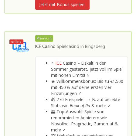
Jetzt mit Bonus spielen
Premium
online
ICE Casino
Spielcasino in
Ringsberg
⭐
ICE
Casino – Eiskalt in den
Sommer gestartet, jetzt voll im Spiel
mit hohen Limits! ⭐
🔥 Willkommensbonus: Bis zu €1.500
mit 450 % auf deine ersten vier
Einzahlungen ✓
🎁 270 Freispiele – z. B. auf beliebte
Slots wie
Book of Ra
& mehr ✓
🎰 Top‑Auswahl: Spiele von
renommierten Anbietern wie
Novoline, Pragmatic, Gamomat &
mehr ✓
🏆 Mehrfach ausgezeichnet und