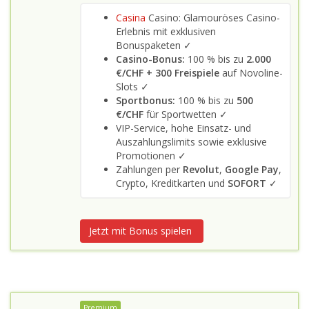
Casina
Casino: Glamouröses Casino-
Erlebnis mit exklusiven
Bonuspaketen ✓
Casino-Bonus:
100 % bis zu
2.000
€/CHF + 300 Freispiele
auf Novoline-
Slots ✓
Sportbonus:
100 % bis zu
500
€/CHF
für Sportwetten ✓
VIP-Service, hohe Einsatz- und
Auszahlungslimits sowie exklusive
Promotionen ✓
Zahlungen per
Revolut
,
Google Pay
,
Crypto, Kreditkarten und
SOFORT
✓
Jetzt mit Bonus spielen
Premium