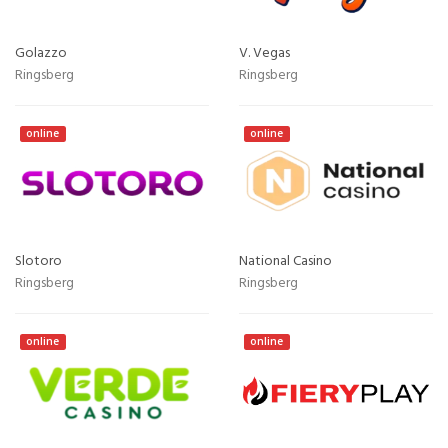
Golazzo
V. Vegas
Ringsberg
Ringsberg
online
online
Slotoro
National Casino
Ringsberg
Ringsberg
online
online