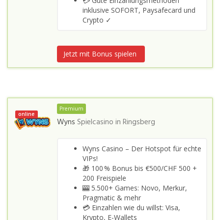
💳 Gute Einzahlungsmethoden
inklusive SOFORT, Paysafecard und
Crypto ✓
Jetzt mit Bonus spielen
Premium
online
Wyns
Spielcasino in
Ringsberg
Wyns Casino – Der Hotspot für echte
VIPs!
🎁 100 % Bonus bis €500/CHF 500 +
200 Freispiele
🎰 5.500+ Games: Novo, Merkur,
Pragmatic & mehr
💳 Einzahlen wie du willst: Visa,
Krypto, E-Wallets