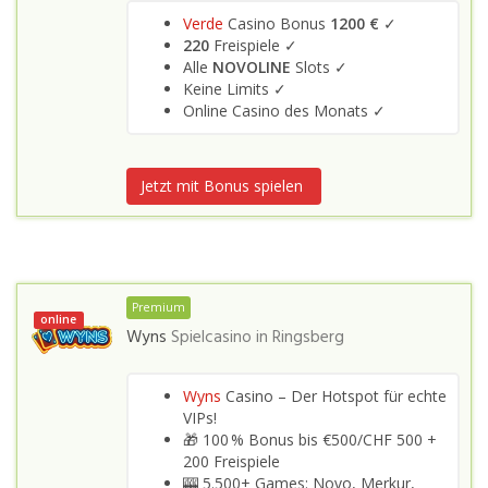
Verde
Casino Bonus
1200 €
✓
220
Freispiele ✓
Alle
NOVOLINE
Slots ✓
Keine Limits ✓
Online Casino des Monats ✓
Jetzt mit Bonus spielen
Premium
online
Wyns
Spielcasino in
Ringsberg
Wyns
Casino – Der Hotspot für echte
VIPs!
🎁 100 % Bonus bis €500/CHF 500 +
200 Freispiele
🎰 5.500+ Games: Novo, Merkur,