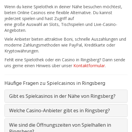
Wenn du keine Spielothek in deiner Nähe besuchen möchtest,
bieten Online Casinos eine flexible Alternative. Du kannst
jederzeit spielen und hast Zugriff auf
eine große Auswahl an Slots, Tischspielen und Live-Casino-
Angeboten.
Viele Anbieter bieten attraktive Boni, schnelle Auszahlungen und
moderne Zahlungsmethoden wie PayPal, Kreditkarte oder
Kryptowährungen.
Fehlt eine Spielothek oder ein Casino in Ringsberg? Dann sende
uns gerne einen Hinweis über unser
Kontaktformular
.
Häufige Fragen zu Spielcasinos in Ringsberg
Gibt es Spielcasinos in der Nähe von Ringsberg?
Welche Casino-Anbieter gibt es in Ringsberg?
Wie sind die Öffnungszeiten von Spielhallen in
Ringsberg?