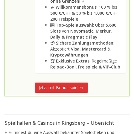
ohne Grenzen!
⭐
🔥
Willkommensbonus
: 100 % bis
500 €/CHF
& 50 % bis
1.000 €/CHF
+
200 Freispiele
🎰
Top-Spielauswahl
: Über
5.600
Slots
von
Novomatic, Merkur,
Bally & Pragmatic Play
💳
Sichere Zahlungsmethoden
:
Akzeptiert
Visa, Mastercard &
Kryptowährungen
🏆
Exklusive Extras
: Regelmäßige
Reload-Boni, Freispiele & VIP-Club
Jetzt mit Bonus spielen
Spielhallen & Casinos in Ringsberg – Übersicht
Hier findest du eine Auswahl bekannter Spielotheken und