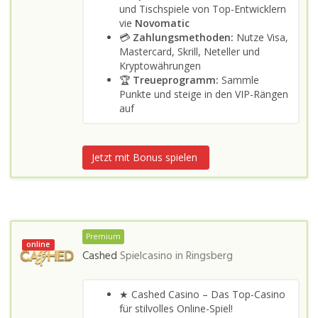
und Tischspiele von Top-Entwicklern
vie
Novomatic
💳
Zahlungsmethoden:
Nutze Visa,
Mastercard, Skrill, Neteller und
Kryptowährungen
🏆
Treueprogramm:
Sammle
Punkte und steige in den VIP-Rängen
auf
Jetzt mit Bonus spielen
Premium
online
Cashed
Spielcasino in
Ringsberg
★ Cashed Casino – Das Top-Casino
für stilvolles Online-Spiel!