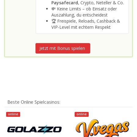
Paysafecard
, Crypto, Neteller & Co.
💸 Keine Limits – ob Einsatz oder
Auszahlung, du entscheidest
🏆 Freispiele, Reloads, Cashback &
VIP-Level mit echtem Respekt
Jetzt mit Bonus spielen
Beste Online Spielcasinos:
online
online