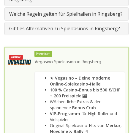
Welche Regeln gelten für Spielhallen in Ringsberg?
Gibt es Alternativen zu Spielcasinos in Ringsberg?
Premium
online
Vegasino
Spielcasino in
Ringsberg
★
Vegasino – Deine moderne
Online-Spielcasino-Halle!
100 % Casino-Bonus bis 500 €/CHF
+
200 Freispiele
🎰
Wöchentliche Extras & der
spannende
Bonus Crab
VIP-Programm
für High Roller und
Vielspieler
Original-Spielcasino-Hits von
Merkur
,
Novoline
&
Bally
🃏