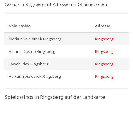
Casinos in Ringsberg mit Adresse und Öffnungszeiten.
Spielcasino
Adresse
Merkur Spielothek Ringsberg
Ringsberg
Admiral Casino Ringsberg
Ringsberg
Löwen Play Ringsberg
Ringsberg
Vulkan Spielothek Ringsberg
Ringsberg
Spielcasinos in Ringsberg auf der Landkarte