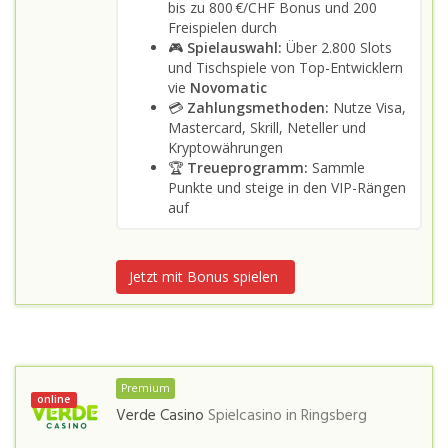
bis zu 800 €/CHF Bonus und 200
Freispielen durch
🎮
Spielauswahl:
Über 2.800 Slots
und Tischspiele von Top-Entwicklern
vie
Novomatic
💳
Zahlungsmethoden:
Nutze Visa,
Mastercard, Skrill, Neteller und
Kryptowährungen
🏆
Treueprogramm:
Sammle
Punkte und steige in den VIP-Rängen
auf
Jetzt mit Bonus spielen
Premium
online
Verde Casino
Spielcasino in
Ringsberg