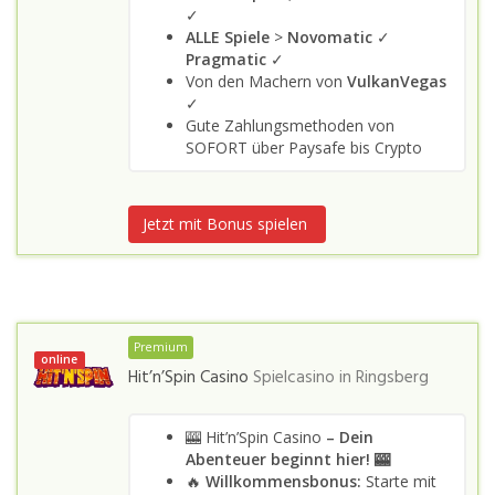
✓
ALLE Spiele
>
Novomatic
✓
Pragmatic
✓
Von den Machern von
VulkanVegas
✓
Gute Zahlungsmethoden von
SOFORT über Paysafe bis Crypto
Jetzt mit Bonus spielen
Premium
online
Hit’n’Spin Casino
Spielcasino in
Ringsberg
🎰 Hit’n’Spin Casino
– Dein
Abenteuer beginnt hier! 🎰
🔥
Willkommensbonus:
Starte mit