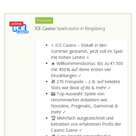
Premium
online
ICE Casino
Spielcasino in
Ringsberg
⭐ ICE Casino – Eiskalt in den
Sommer gestartet, jetzt voll im Spiel
mit hohen Limits! ⭐
🔥 Willkommensbonus: Bis zu €1.500
mit 450 % auf deine ersten vier
Einzahlungen ✓
🎁 270 Freispiele – z. B. auf beliebte
Slots wie
Book of Ra
& mehr ✓
🎰 Top‑Auswahl: Spiele von
renommierten Anbietern wie
Novoline, Pragmatic, Gamomat &
mehr ✓
🏆 Mehrfach ausgezeichnet und
betrieben von erfahrenen Profis der
Casino‑Szene ✓