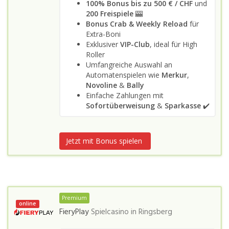
100% Bonus bis zu 500 €
/ CHF
und
200 Freispiele
🎰
Bonus Crab & Weekly Reload
für
Extra-Boni
Exklusiver
VIP-Club
, ideal für High
Roller
Umfangreiche Auswahl an
Automatenspielen wie
Merkur
,
Novoline
&
Bally
Einfache Zahlungen mit
Sofortüberweisung
&
Sparkasse
✔️
Jetzt mit Bonus spielen
Premium
online
FieryPlay
Spielcasino in
Ringsberg