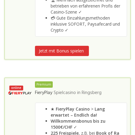
betrieben von erfahrenen Profis der
Casino‑Szene ✓
💳 Gute Einzahlungsmethoden
inklusive SOFORT, Paysafecard und
Crypto ✓
Jetzt mit Bonus spielen
Premium
online
FieryPlay
Spielcasino in
Ringsberg
★
FieryPlay Casino
>
Lang
erwartet – Endlich da!
Willkommensbonus bis zu
1500€/CHF
✓
225 Freispiele
, z.B. bei
Book of Ra