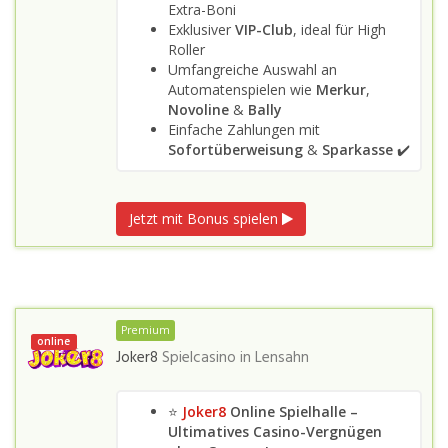
Extra-Boni
Exklusiver
VIP-Club
, ideal für High
Roller
Umfangreiche Auswahl an
Automatenspielen wie
Merkur
,
Novoline
&
Bally
Einfache Zahlungen mit
Sofortüberweisung
&
Sparkasse
✔️
Jetzt mit Bonus spielen
Premium
online
Joker8
Spielcasino in
Lensahn
⭐
Joker8
Online Spielhalle –
Ultimatives Casino-Vergnügen