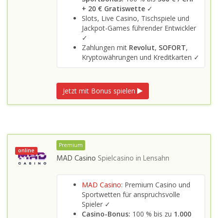
+ 20 € Gratiswette
✓
Slots, Live Casino, Tischspiele und
Jackpot-Games führender Entwickler
✓
Zahlungen mit
Revolut
,
SOFORT
,
Kryptowährungen und Kreditkarten ✓
Jetzt mit Bonus spielen
Premium
online
MAD Casino
Spielcasino in
Lensahn
MAD Casino
: Premium Casino und
Sportwetten für anspruchsvolle
Spieler ✓
Casino-Bonus:
100 % bis zu
1.000