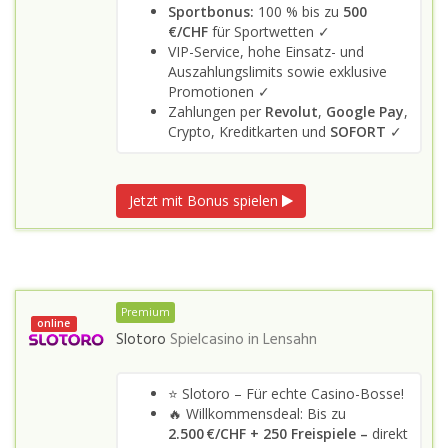
Sportbonus:
100 % bis zu
500
€/CHF
für Sportwetten ✓
VIP-Service, hohe Einsatz- und
Auszahlungslimits sowie exklusive
Promotionen ✓
Zahlungen per
Revolut
,
Google Pay
,
Crypto, Kreditkarten und
SOFORT
✓
Jetzt mit Bonus spielen
Premium
online
Slotoro
Spielcasino in
Lensahn
⭐ Slotoro – Für echte Casino-Bosse!
🔥 Willkommensdeal: Bis zu
2.500 €/CHF + 250 Freispiele –
direkt