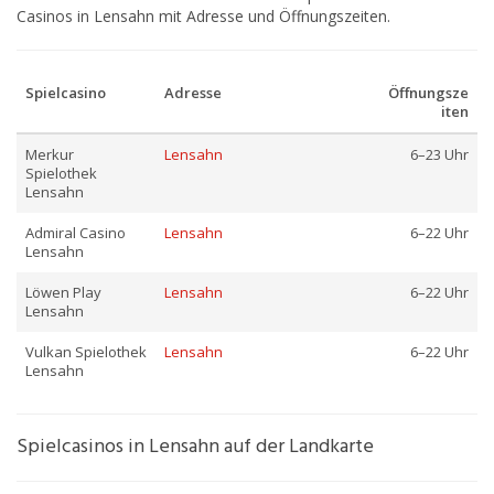
Casinos in Lensahn mit Adresse und Öffnungszeiten.
Spielcasino
Adresse
Öffnungsze
iten
Merkur
Lensahn
6–23 Uhr
Spielothek
Lensahn
Admiral Casino
Lensahn
6–22 Uhr
Lensahn
Löwen Play
Lensahn
6–22 Uhr
Lensahn
Vulkan Spielothek
Lensahn
6–22 Uhr
Lensahn
Spielcasinos in Lensahn auf der Landkarte