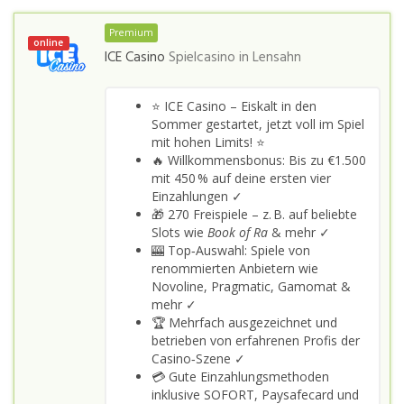
Premium
online
ICE Casino
Spielcasino in
Lensahn
⭐ ICE Casino – Eiskalt in den
Sommer gestartet, jetzt voll im Spiel
mit hohen Limits! ⭐
🔥 Willkommensbonus: Bis zu €1.500
mit 450 % auf deine ersten vier
Einzahlungen ✓
🎁 270 Freispiele – z. B. auf beliebte
Slots wie
Book of Ra
& mehr ✓
🎰 Top‑Auswahl: Spiele von
renommierten Anbietern wie
Novoline, Pragmatic, Gamomat &
mehr ✓
🏆 Mehrfach ausgezeichnet und
betrieben von erfahrenen Profis der
Casino‑Szene ✓
💳 Gute Einzahlungsmethoden
inklusive SOFORT, Paysafecard und