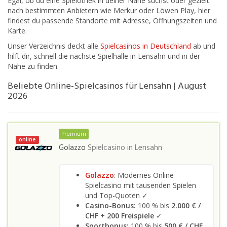
Egal, ob du eine Spielothek in deiner Nähe suchst oder gezielt
nach bestimmten Anbietern wie Merkur oder Löwen Play, hier
findest du passende Standorte mit Adresse, Öffnungszeiten und
Karte.
Unser Verzeichnis deckt alle
Spielcasinos in Deutschland
ab und
hilft dir, schnell die nächste Spielhalle in Lensahn und in der
Nähe zu finden.
Beliebte Online-Spielcasinos für Lensahn | August
2026
Premium
online
Golazzo
Spielcasino in
Lensahn
Golazzo
: Modernes Online
Spielcasino mit tausenden Spielen
und Top-Quoten ✓
Casino-Bonus:
100 % bis
2.000 € /
CHF + 200 Freispiele
✓
Sportbonus:
100 % bis
500 € / CHF