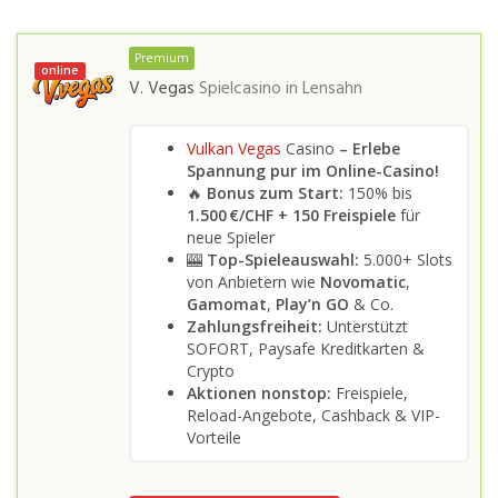
Premium
online
V. Vegas
Spielcasino in
Lensahn
Vulkan Vegas
Casino
– Erlebe
Spannung pur im Online-Casino!
🔥
Bonus zum Start:
150% bis
1.500 €/CHF + 150 Freispiele
für
neue Spieler
🎰
Top-Spieleauswahl:
5.000+ Slots
von Anbietern wie
Novomatic
,
Gamomat
,
Play’n GO
& Co.
Zahlungsfreiheit:
Unterstützt
SOFORT, Paysafe Kreditkarten &
Crypto
Aktionen nonstop:
Freispiele,
Reload-Angebote, Cashback & VIP-
Vorteile