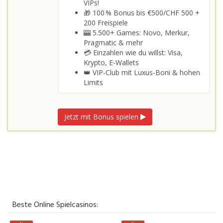
VIPs!
🎁 100 % Bonus bis €500/CHF 500 +
200 Freispiele
🎰 5.500+ Games: Novo, Merkur,
Pragmatic & mehr
💳 Einzahlen wie du willst: Visa,
Krypto, E-Wallets
👑 VIP-Club mit Luxus-Boni & hohen
Limits
Jetzt mit Bonus spielen
Beste Online Spielcasinos: