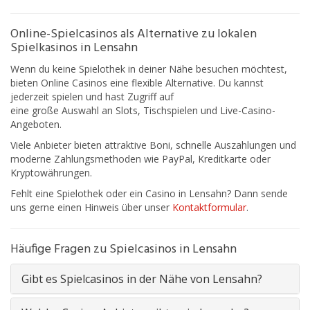
Online-Spielcasinos als Alternative zu lokalen
Spielkasinos in Lensahn
Wenn du keine Spielothek in deiner Nähe besuchen möchtest,
bieten Online Casinos eine flexible Alternative. Du kannst
jederzeit spielen und hast Zugriff auf
eine große Auswahl an Slots, Tischspielen und Live-Casino-
Angeboten.
Viele Anbieter bieten attraktive Boni, schnelle Auszahlungen und
moderne Zahlungsmethoden wie PayPal, Kreditkarte oder
Kryptowährungen.
Fehlt eine Spielothek oder ein Casino in Lensahn? Dann sende
uns gerne einen Hinweis über unser
Kontaktformular
.
Häufige Fragen zu Spielcasinos in Lensahn
Gibt es Spielcasinos in der Nähe von Lensahn?