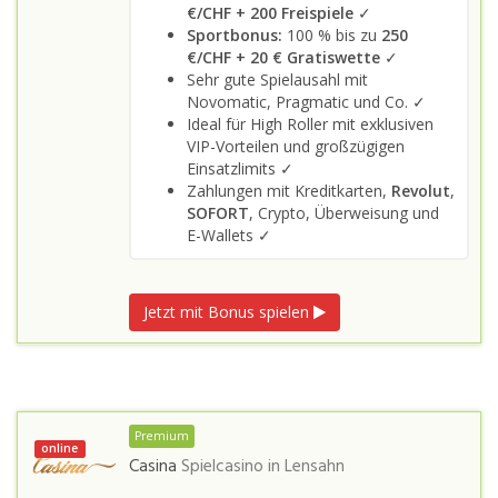
€/CHF + 200 Freispiele
✓
Sportbonus:
100 % bis zu
250
€/CHF + 20 € Gratiswette
✓
Sehr gute Spielausahl mit
Novomatic, Pragmatic und Co. ✓
Ideal für High Roller mit exklusiven
VIP-Vorteilen und großzügigen
Einsatzlimits ✓
Zahlungen mit Kreditkarten,
Revolut
,
SOFORT
, Crypto, Überweisung und
E-Wallets ✓
Jetzt mit Bonus spielen
Premium
online
Casina
Spielcasino in
Lensahn