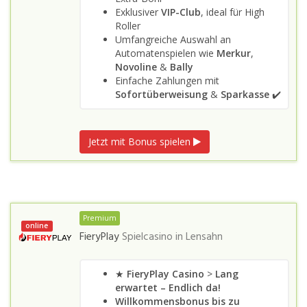
Exklusiver
VIP-Club
, ideal für High
Roller
Umfangreiche Auswahl an
Automatenspielen wie
Merkur
,
Novoline
&
Bally
Einfache Zahlungen mit
Sofortüberweisung
&
Sparkasse
✔️
Jetzt mit Bonus spielen
Premium
online
FieryPlay
Spielcasino in
Lensahn
★
FieryPlay Casino
>
Lang
erwartet – Endlich da!
Willkommensbonus bis zu