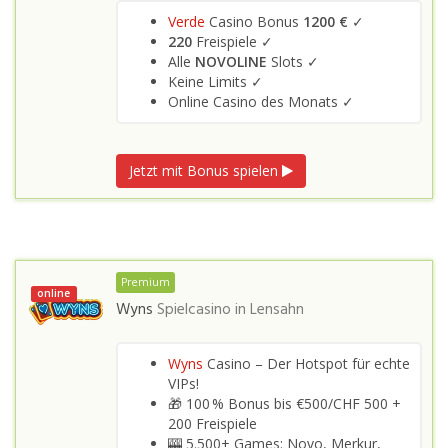
Verde
Casino Bonus
1200 €
✓
220
Freispiele ✓
Alle
NOVOLINE
Slots ✓
Keine Limits ✓
Online Casino des Monats ✓
Jetzt mit Bonus spielen
Premium
online
Wyns
Spielcasino in
Lensahn
Wyns
Casino – Der Hotspot für echte
VIPs!
🎁 100 % Bonus bis €500/CHF 500 +
200 Freispiele
🎰 5.500+ Games: Novo, Merkur,