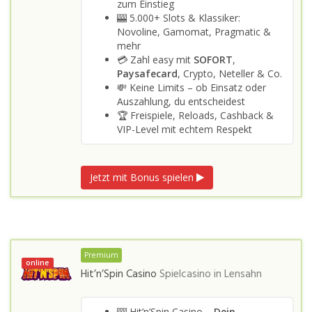
zum Einstieg
🎰 5.000+ Slots & Klassiker:
Novoline, Gamomat, Pragmatic &
mehr
💳 Zahl easy mit
SOFORT
,
Paysafecard
, Crypto, Neteller & Co.
💸 Keine Limits – ob Einsatz oder
Auszahlung, du entscheidest
🏆 Freispiele, Reloads, Cashback &
VIP-Level mit echtem Respekt
Jetzt mit Bonus spielen
Premium
online
Hit’n’Spin Casino
Spielcasino in
Lensahn
🎰 Hit’n’Spin Casino
– Dein