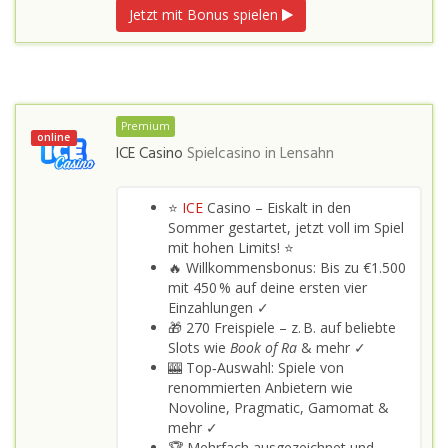
Jetzt mit Bonus spielen
Premium
online
ICE Casino
Spielcasino in
Lensahn
⭐
ICE
Casino – Eiskalt in den
Sommer gestartet, jetzt voll im Spiel
mit hohen Limits! ⭐
🔥 Willkommensbonus: Bis zu €1.500
mit 450 % auf deine ersten vier
Einzahlungen ✓
🎁 270 Freispiele – z. B. auf beliebte
Slots wie
Book of Ra
& mehr ✓
🎰 Top‑Auswahl: Spiele von
renommierten Anbietern wie
Novoline, Pragmatic, Gamomat &
mehr ✓
🏆 Mehrfach ausgezeichnet und