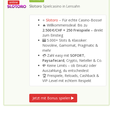
online
Slotoro
Spielcasino in
Lensahn
⭐
Slotoro
– Für echte Casino-Bosse!
🔥 Willkommensdeal: Bis zu
2.500 €/CHF + 250 Freispiele –
direkt
zum Einstieg
🎰 5.000+ Slots & Klassiker:
Novoline, Gamomat, Pragmatic &
mehr
💳 Zahl easy mit
SOFORT
,
Paysafecard
, Crypto, Neteller & Co.
💸 Keine Limits – ob Einsatz oder
Auszahlung, du entscheidest
🏆 Freispiele, Reloads, Cashback &
VIP-Level mit echtem Respekt
Jetzt mit Bonus spielen