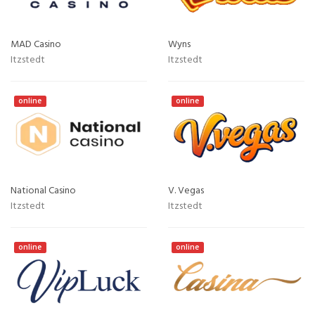
MAD Casino
Wyns
Itzstedt
Itzstedt
online
online
National Casino
V. Vegas
Itzstedt
Itzstedt
online
online