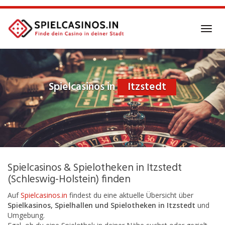
Skip
to
main
Toggl
content
navig
Spielcasinos in
Itzstedt
Spielcasinos & Spielotheken in Itzstedt
(Schleswig-Holstein) finden
Auf
Spielcasinos.in
findest du eine aktuelle Übersicht über
Spielkasinos,
Spielhallen und Spielotheken in Itzstedt
und
Umgebung.