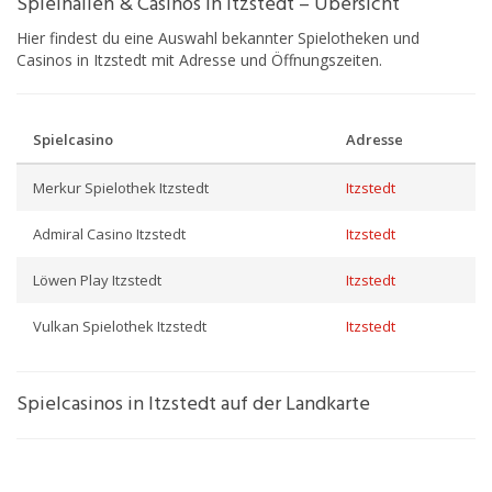
Spielhallen & Casinos in Itzstedt – Übersicht
Hier findest du eine Auswahl bekannter Spielotheken und
Casinos in Itzstedt mit Adresse und Öffnungszeiten.
Spielcasino
Adresse
Ö
Merkur Spielothek Itzstedt
Itzstedt
6
Admiral Casino Itzstedt
Itzstedt
6
Löwen Play Itzstedt
Itzstedt
6
Vulkan Spielothek Itzstedt
Itzstedt
6
Spielcasinos in Itzstedt auf der Landkarte