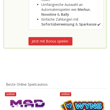
Umfangreiche Auswahl an
Automatenspielen wie
Merkur
,
Novoline
&
Bally
Einfache Zahlungen mit
Sofortüberweisung
&
Sparkasse
✔️
Jetzt mit Bonus spielen
Beste Online Spielcasinos:
online
online