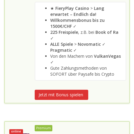
★
FieryPlay Casino
>
Lang
erwartet – Endlich da!
Willkommensbonus bis zu
1500€/CHF
✓
225 Freispiele
, z.B. bei
Book of Ra
✓
ALLE Spiele
>
Novomatic
✓
Pragmatic
✓
Von den Machern von
VulkanVegas
✓
Gute Zahlungsmethoden von
SOFORT über Paysafe bis Crypto
Jetzt mit Bonus spielen
Premium
online