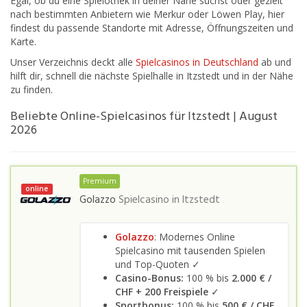
Egal, ob du eine Spielothek in deiner Nähe suchst oder gezielt
nach bestimmten Anbietern wie Merkur oder Löwen Play, hier
findest du passende Standorte mit Adresse, Öffnungszeiten und
Karte.
Unser Verzeichnis deckt alle
Spielcasinos in Deutschland
ab und
hilft dir, schnell die nächste Spielhalle in Itzstedt und in der Nähe
zu finden.
Beliebte Online-Spielcasinos für Itzstedt | August
2026
Premium
online
Golazzo
Spielcasino in
Itzstedt
Golazzo
: Modernes Online
Spielcasino mit tausenden Spielen
und Top-Quoten ✓
Casino-Bonus:
100 % bis
2.000 € /
CHF + 200 Freispiele
✓
Sportbonus:
100 % bis
500 € / CHF