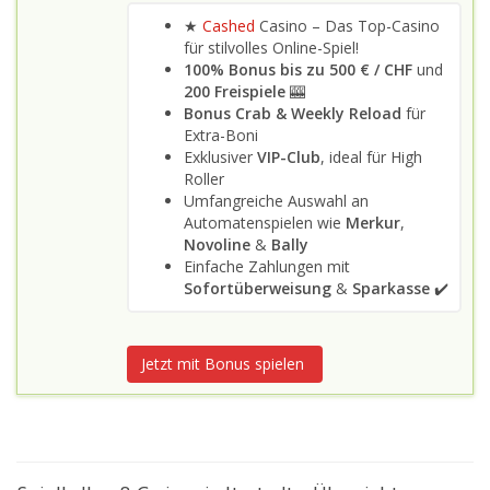
★
Cashed
Casino – Das Top-Casino
für stilvolles Online-Spiel!
100% Bonus bis zu 500 €
/ CHF
und
200 Freispiele
🎰
Bonus Crab & Weekly Reload
für
Extra-Boni
Exklusiver
VIP-Club
, ideal für High
Roller
Umfangreiche Auswahl an
Automatenspielen wie
Merkur
,
Novoline
&
Bally
Einfache Zahlungen mit
Sofortüberweisung
&
Sparkasse
✔️
Jetzt mit Bonus spielen