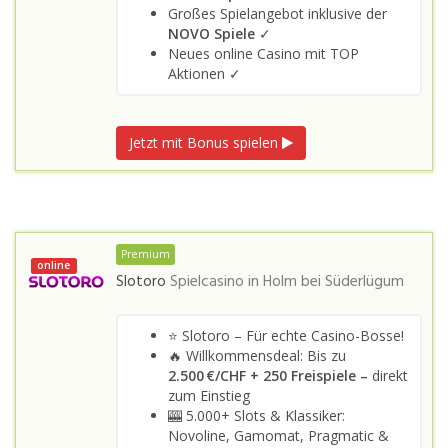
Großes Spielangebot inklusive der
NOVO Spiele
✓
Neues online Casino mit TOP
Aktionen ✓
Jetzt mit Bonus spielen
Premium
online
Slotoro
Spielcasino in
Holm bei Süderlügum
⭐ Slotoro – Für echte Casino-Bosse!
🔥 Willkommensdeal: Bis zu
2.500 €/CHF + 250 Freispiele –
direkt
zum Einstieg
🎰 5.000+ Slots & Klassiker:
Novoline, Gamomat, Pragmatic &