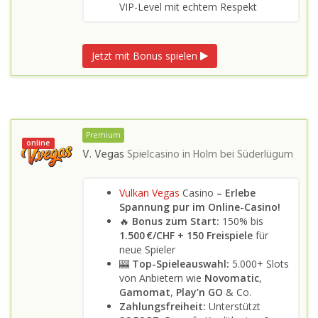
VIP-Level mit echtem Respekt
Jetzt mit Bonus spielen
Premium
online
V. Vegas
Spielcasino in
Holm bei Süderlügum
Vulkan Vegas
Casino
– Erlebe
Spannung pur im Online-Casino!
🔥
Bonus zum Start:
150% bis
1.500 €/CHF + 150 Freispiele
für
neue Spieler
🎰
Top-Spieleauswahl:
5.000+ Slots
von Anbietern wie
Novomatic
,
Gamomat
,
Play’n GO
& Co.
Zahlungsfreiheit:
Unterstützt