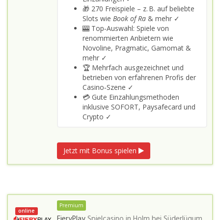
🎁 270 Freispiele – z. B. auf beliebte
Slots wie
Book of Ra
& mehr ✓
🎰 Top‑Auswahl: Spiele von
renommierten Anbietern wie
Novoline, Pragmatic, Gamomat &
mehr ✓
🏆 Mehrfach ausgezeichnet und
betrieben von erfahrenen Profis der
Casino‑Szene ✓
💳 Gute Einzahlungsmethoden
inklusive SOFORT, Paysafecard und
Crypto ✓
Jetzt mit Bonus spielen
Premium
online
FieryPlay
Spielcasino in
Holm bei Süderlügum