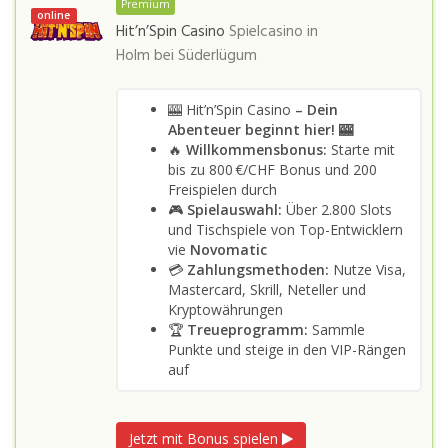
Premium
online
Hit’n’Spin Casino
Spielcasino in
Holm bei Süderlügum
🎰 Hit’n’Spin Casino
– Dein
Abenteuer beginnt hier! 🎰
🔥
Willkommensbonus:
Starte mit
bis zu 800 €/CHF Bonus und 200
Freispielen durch
🎮
Spielauswahl:
Über 2.800 Slots
und Tischspiele von Top-Entwicklern
vie
Novomatic
💳
Zahlungsmethoden:
Nutze Visa,
Mastercard, Skrill, Neteller und
Kryptowährungen
🏆
Treueprogramm:
Sammle
Punkte und steige in den VIP-Rängen
auf
Jetzt mit Bonus spielen