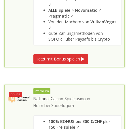
✓
ALLE Spiele
>
Novomatic
✓
Pragmatic
✓
Von den Machern von
VulkanVegas
✓
Gute Zahlungsmethoden von
SOFORT über Paysafe bis Crypto
Jetzt mit Bonus spielen
Premium
online
National Casino
Spielcasino in
Holm bei Süderlügum
100% BONUS bis 300 €/CHF
plus
150 Freispiele
✓