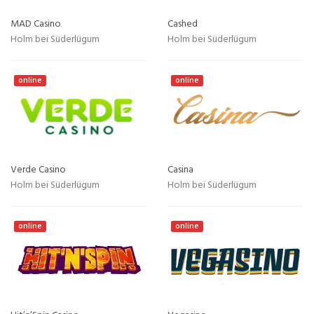
MAD Casino
Cashed
Holm bei Süderlügum
Holm bei Süderlügum
online
online
Verde Casino
Casina
Holm bei Süderlügum
Holm bei Süderlügum
online
online