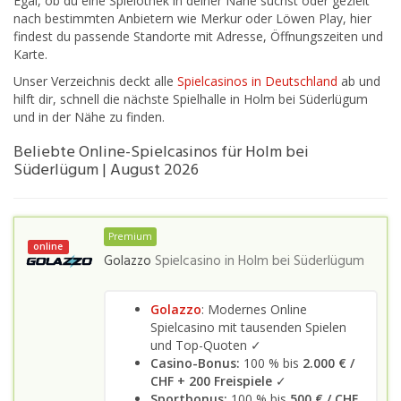
Egal, ob du eine Spielothek in deiner Nähe suchst oder gezielt
nach bestimmten Anbietern wie Merkur oder Löwen Play, hier
findest du passende Standorte mit Adresse, Öffnungszeiten und
Karte.
Unser Verzeichnis deckt alle
Spielcasinos in Deutschland
ab und
hilft dir, schnell die nächste Spielhalle in Holm bei Süderlügum
und in der Nähe zu finden.
Beliebte Online-Spielcasinos für Holm bei
Süderlügum | August 2026
Premium
online
Golazzo
Spielcasino in
Holm bei Süderlügum
Golazzo
: Modernes Online
Spielcasino mit tausenden Spielen
und Top-Quoten ✓
Casino-Bonus:
100 % bis
2.000 € /
CHF + 200 Freispiele
✓
Sportbonus:
100 % bis
500 € / CHF