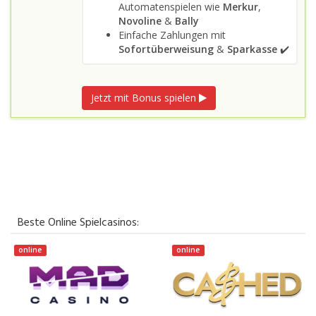
Automatenspielen wie
Merkur
,
Novoline
&
Bally
Einfache Zahlungen mit
Sofortüberweisung
&
Sparkasse
✔️
Jetzt mit Bonus spielen
Beste Online Spielcasinos:
online
online