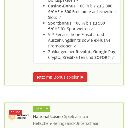
Bonuspaketen ✓
Casino-Bonus:
100 % bis zu
2.000
€/CHF + 300 Freispiele
auf Novoline-
Slots ✓
Sportbonus:
100 % bis zu
500
€/CHF
für Sportwetten ✓
VIP-Service, hohe Einsatz- und
Auszahlungslimits sowie exklusive
Promotionen ✓
Zahlungen per
Revolut
,
Google Pay
,
Crypto, Kreditkarten und
SOFORT
✓
Jetzt mit Bonus spielen
Premium
online
National Casino
Spielcasino in
Hellschen-Heringsand-Unterschaar