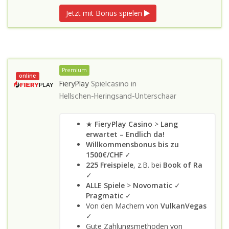
Jetzt mit Bonus spielen
Premium
online
FieryPlay
Spielcasino in
Hellschen-Heringsand-Unterschaar
★
FieryPlay Casino
>
Lang
erwartet – Endlich da!
Willkommensbonus bis zu
1500€/CHF
✓
225 Freispiele
, z.B. bei
Book of Ra
✓
ALLE Spiele
>
Novomatic
✓
Pragmatic
✓
Von den Machern von
VulkanVegas
✓
Gute Zahlungsmethoden von