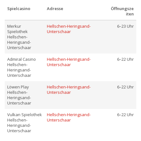
Spielcasino
Adresse
Öffnungsze
iten
Merkur
Hellschen-Heringsand-
6–23 Uhr
Spielothek
Unterschaar
Hellschen-
Heringsand-
Unterschaar
Admiral Casino
Hellschen-Heringsand-
6–22 Uhr
Hellschen-
Unterschaar
Heringsand-
Unterschaar
Löwen Play
Hellschen-Heringsand-
6–22 Uhr
Hellschen-
Unterschaar
Heringsand-
Unterschaar
Vulkan Spielothek
Hellschen-Heringsand-
6–22 Uhr
Hellschen-
Unterschaar
Heringsand-
Unterschaar