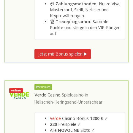
💳
Zahlungsmethoden:
Nutze Visa,
Mastercard, Skrill, Neteller und
Kryptowährungen
🏆
Treueprogramm:
Sammle
Punkte und steige in den VIP-Rängen
auf
Jetzt mit Bonus spielen
Premium
online
Verde Casino
Spielcasino in
Hellschen-Heringsand-Unterschaar
Verde
Casino Bonus
1200 €
✓
220
Freispiele ✓
Alle
NOVOLINE
Slots ✓