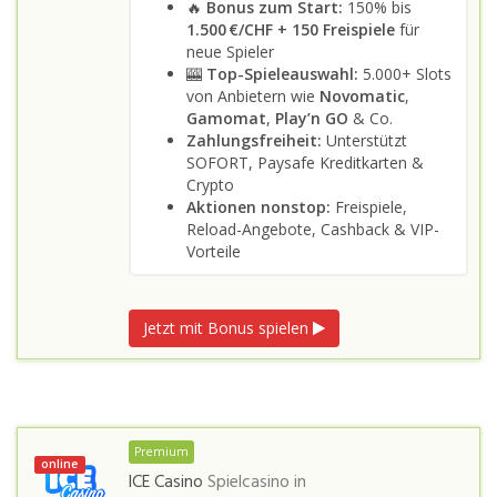
🔥
Bonus zum Start:
150% bis
1.500 €/CHF + 150 Freispiele
für
neue Spieler
🎰
Top-Spieleauswahl:
5.000+ Slots
von Anbietern wie
Novomatic
,
Gamomat
,
Play’n GO
& Co.
Zahlungsfreiheit:
Unterstützt
SOFORT, Paysafe Kreditkarten &
Crypto
Aktionen nonstop:
Freispiele,
Reload-Angebote, Cashback & VIP-
Vorteile
Jetzt mit Bonus spielen
Premium
online
ICE Casino
Spielcasino in