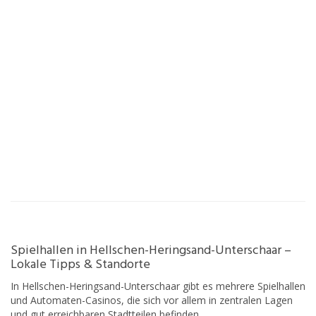
Spielhallen in Hellschen-Heringsand-Unterschaar –
Lokale Tipps & Standorte
In Hellschen-Heringsand-Unterschaar gibt es mehrere Spielhallen
und Automaten-Casinos, die sich vor allem in zentralen Lagen
und gut erreichbaren Stadtteilen befinden.