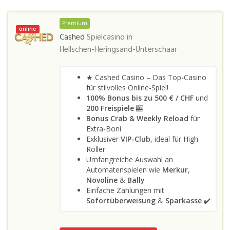
Premium
online
Cashed
Spielcasino in
Hellschen-Heringsand-Unterschaar
★ Cashed Casino – Das Top-Casino
für stilvolles Online-Spiel!
100% Bonus bis zu 500 €
/ CHF
und
200 Freispiele
🎰
Bonus Crab & Weekly Reload
für
Extra-Boni
Exklusiver
VIP-Club
, ideal für High
Roller
Umfangreiche Auswahl an
Automatenspielen wie
Merkur
,
Novoline
&
Bally
Einfache Zahlungen mit
Sofortüberweisung
&
Sparkasse
✔️