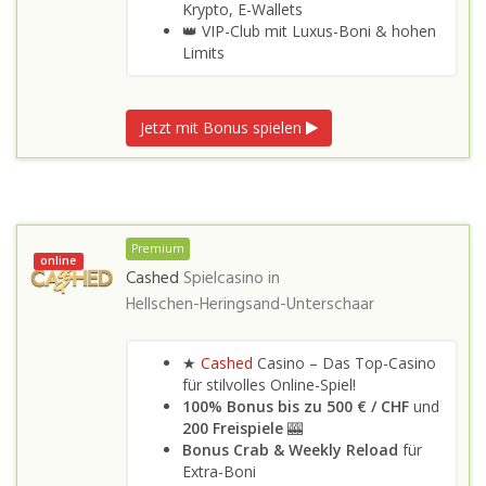
Krypto, E-Wallets
👑 VIP-Club mit Luxus-Boni & hohen
Limits
Jetzt mit Bonus spielen
Premium
online
Cashed
Spielcasino in
Hellschen-Heringsand-Unterschaar
★
Cashed
Casino – Das Top-Casino
für stilvolles Online-Spiel!
100% Bonus bis zu 500 €
/ CHF
und
200 Freispiele
🎰
Bonus Crab & Weekly Reload
für
Extra-Boni