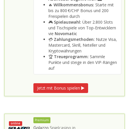
🔥
Willkommensbonus:
Starte mit
bis zu 800 €/CHF Bonus und 200
Freispielen durch
🎮
Spielauswahl:
Über 2.800 Slots
und Tischspiele von Top-Entwicklern
vie
Novomatic
💳
Zahlungsmethoden:
Nutze Visa,
Mastercard, Skrill, Neteller und
Kryptowährungen
🏆
Treueprogramm:
Sammle
Punkte und steige in den VIP-Rängen
auf
Jetzt mit Bonus spielen
Premium
online
Golazzo
Spielcasino in