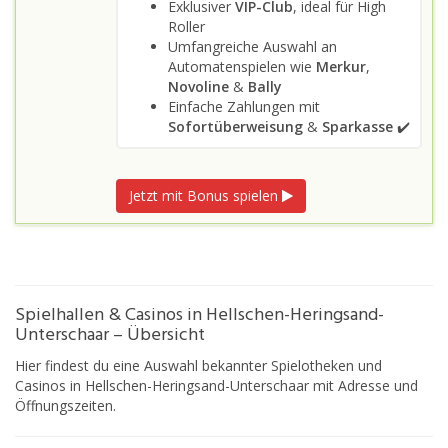
Exklusiver
VIP-Club
, ideal für High
Roller
Umfangreiche Auswahl an
Automatenspielen wie
Merkur
,
Novoline
&
Bally
Einfache Zahlungen mit
Sofortüberweisung
&
Sparkasse
✔️
Jetzt mit Bonus spielen
Spielhallen & Casinos in Hellschen-Heringsand-
Unterschaar – Übersicht
Hier findest du eine Auswahl bekannter Spielotheken und
Casinos in Hellschen-Heringsand-Unterschaar mit Adresse und
Öffnungszeiten.