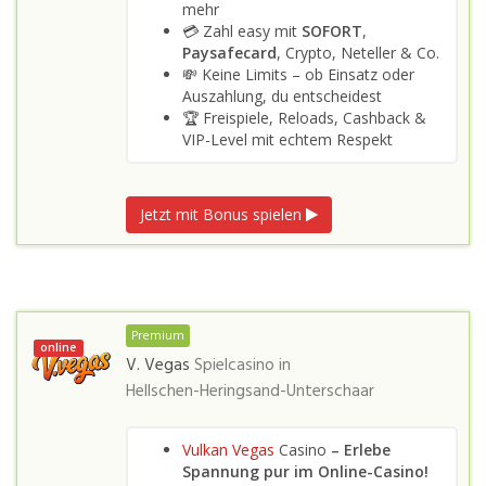
mehr
💳 Zahl easy mit
SOFORT
,
Paysafecard
, Crypto, Neteller & Co.
💸 Keine Limits – ob Einsatz oder
Auszahlung, du entscheidest
🏆 Freispiele, Reloads, Cashback &
VIP-Level mit echtem Respekt
Jetzt mit Bonus spielen
Premium
online
V. Vegas
Spielcasino in
Hellschen-Heringsand-Unterschaar
Vulkan Vegas
Casino
– Erlebe
Spannung pur im Online-Casino!