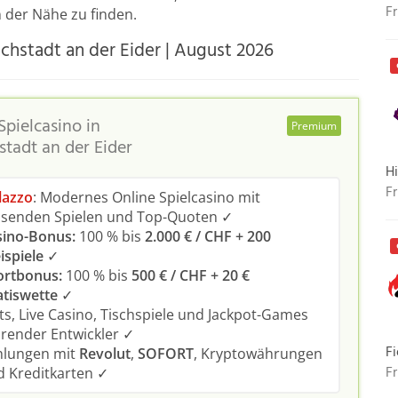
Fr
n der Nähe zu finden.
ichstadt an der Eider | August 2026
Spielcasino in
Premium
stadt an der Eider
Hi
Fr
lazzo
: Modernes Online Spielcasino mit
usenden Spielen und Top-Quoten ✓
sino-Bonus:
100 % bis
2.000 € / CHF + 200
ispiele
✓
ortbonus:
100 % bis
500 € / CHF + 20 €
atiswette
✓
ts, Live Casino, Tischspiele und Jackpot-Games
render Entwickler ✓
Fi
hlungen mit
Revolut
,
SOFORT
, Kryptowährungen
Fr
d Kreditkarten ✓