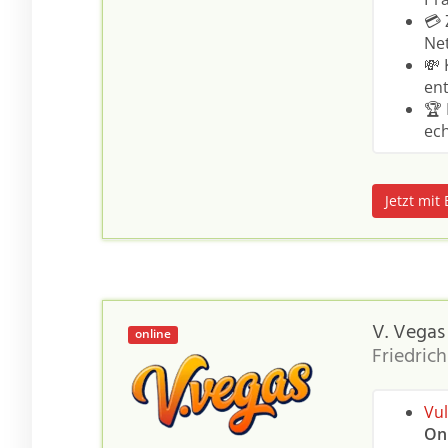
💳 
Net
💸 
en
🏆 
ec
Jetzt mit
V. Vegas
online
Friedrich
Vu
Onl