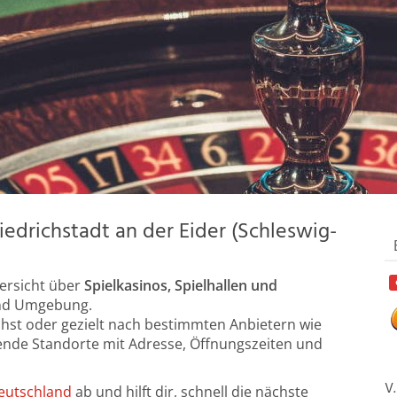
iedrichstadt an der Eider (Schleswig-
bersicht über
Spielkasinos,
Spielhallen und
d Umgebung.
uchst oder gezielt nach bestimmten Anbietern wie
sende Standorte mit Adresse, Öffnungszeiten und
V
Deutschland
ab und hilft dir, schnell die nächste