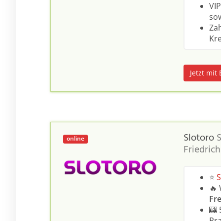
VIP
so
Za
Kr
Jetzt mit
Slotoro
S
online
Friedrich
⭐
S
🔥
Fre
🎰 
Pr