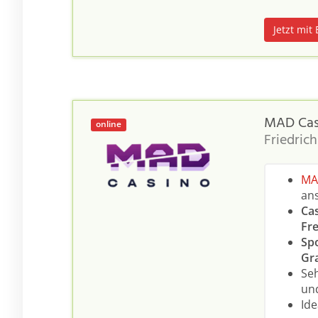
Jetzt mit
MAD Cas
online
Friedrich
MA
ans
Ca
Fre
Sp
Gr
Seh
un
Ide