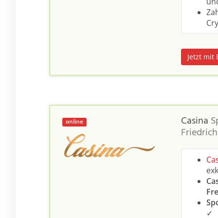
und
Zah
Cr
Jetzt mit
Casina
S
online
Friedrich
Ca
ex
Ca
Fre
Sp
✓