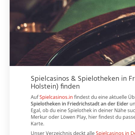
Spielcasinos & Spielotheken in Fr
Holstein) finden
Auf
Spielcasinos.in
findest du eine aktuelle Ü
Spielotheken in Friedrichstadt an der Eider
un
Egal, ob du eine Spielothek in deiner Nähe s
Merkur oder Löwen Play, hier findest du pas
Karte.
Unser Verzeichnis deckt alle
Spielcasinos in 