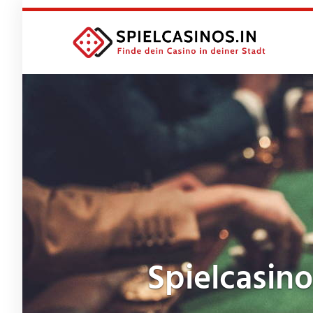
Skip
to
main
content
Spielcasino