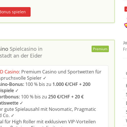
 Bonus spielen
J
ino
Spielcasino in
Fr
Premium
stadt an der Eider
D Casino
: Premium Casino und Sportwetten für
pruchsvolle Spieler ✓
sino-Bonus:
100 % bis zu
1.000 €/CHF + 200
ispiele
✓
ortbonus:
100 % bis zu
250 €/CHF + 20 €
atiswette
✓
r gute Spielausahl mit Novomatic, Pragmatic
d Co. ✓
al für High Roller mit exklusiven VIP-Vorteilen