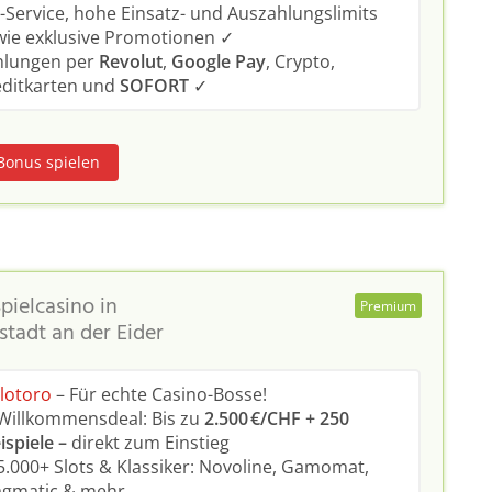
-Service, hohe Einsatz- und Auszahlungslimits
wie exklusive Promotionen ✓
hlungen per
Revolut
,
Google Pay
, Crypto,
editkarten und
SOFORT
✓
 Bonus spielen
pielcasino in
Premium
stadt an der Eider
lotoro
– Für echte Casino-Bosse!
 Willkommensdeal: Bis zu
2.500 €/CHF + 250
ispiele –
direkt zum Einstieg
5.000+ Slots & Klassiker: Novoline, Gamomat,
agmatic & mehr