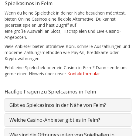
Spielkasinos in Felm
Wenn du keine Spielothek in deiner Nähe besuchen möchtest,
bieten Online Casinos eine flexible Alternative. Du kannst
jederzeit spielen und hast Zugriff auf
eine große Auswahl an Slots, Tischspielen und Live-Casino-
Angeboten.
Viele Anbieter bieten attraktive Boni, schnelle Auszahlungen und
moderne Zahlungsmethoden wie PayPal, Kreditkarte oder
Kryptowährungen.
Fehlt eine Spielothek oder ein Casino in Felm? Dann sende uns
gerne einen Hinweis über unser
Kontaktformular
.
Häufige Fragen zu Spielcasinos in Felm
Gibt es Spielcasinos in der Nähe von Felm?
Welche Casino-Anbieter gibt es in Felm?
Wie sind die Öffnungszeiten von Spielhallen in