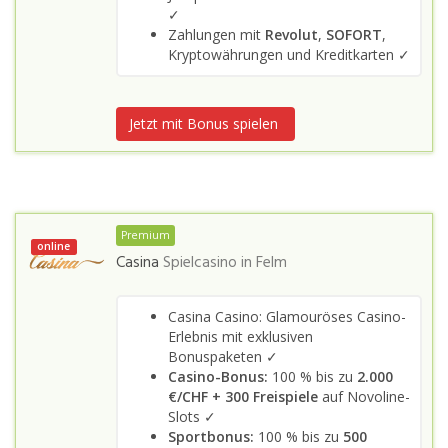
✓
Zahlungen mit
Revolut
,
SOFORT
,
Kryptowährungen und Kreditkarten ✓
Jetzt mit Bonus spielen
Premium
online
Casina
Spielcasino in
Felm
Casina Casino: Glamouröses Casino-
Erlebnis mit exklusiven
Bonuspaketen ✓
Casino-Bonus:
100 % bis zu
2.000
€/CHF + 300 Freispiele
auf Novoline-
Slots ✓
Sportbonus:
100 % bis zu
500