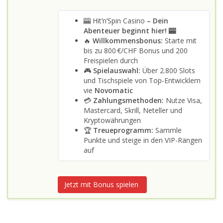
🎰 Hit’n’Spin Casino
– Dein
Abenteuer beginnt hier! 🎰
🔥
Willkommensbonus:
Starte mit
bis zu 800 €/CHF Bonus und 200
Freispielen durch
🎮
Spielauswahl:
Über 2.800 Slots
und Tischspiele von Top-Entwicklern
vie
Novomatic
💳
Zahlungsmethoden:
Nutze Visa,
Mastercard, Skrill, Neteller und
Kryptowährungen
🏆
Treueprogramm:
Sammle
Punkte und steige in den VIP-Rängen
auf
Jetzt mit Bonus spielen