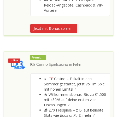
Reload-Angebote, Cashback & VIP-
Vorteile
Jetzt mit Bonus spielen
Premium
online
ICE Casino
Spielcasino in
Felm
⭐
ICE
Casino – Eiskalt in den
Sommer gestartet, jetzt voll im Spiel
mit hohen Limits! ⭐
🔥 Willkommensbonus: Bis zu €1.500
mit 450 % auf deine ersten vier
Einzahlungen ✓
🎁 270 Freispiele – z. B. auf beliebte
Slots wie
Book of Ra
& mehr ✓