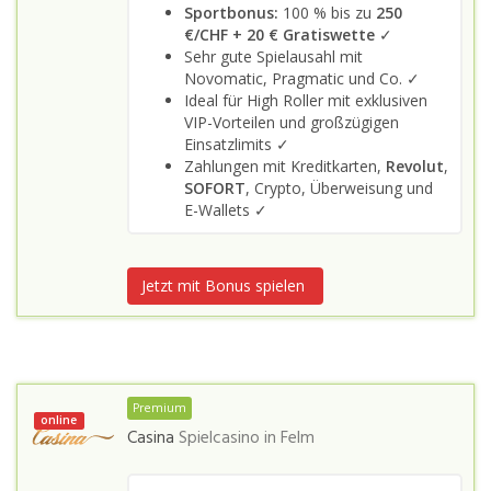
Sportbonus:
100 % bis zu
250
€/CHF + 20 € Gratiswette
✓
Sehr gute Spielausahl mit
Novomatic, Pragmatic und Co. ✓
Ideal für High Roller mit exklusiven
VIP-Vorteilen und großzügigen
Einsatzlimits ✓
Zahlungen mit Kreditkarten,
Revolut
,
SOFORT
, Crypto, Überweisung und
E-Wallets ✓
Jetzt mit Bonus spielen
Premium
online
Casina
Spielcasino in
Felm