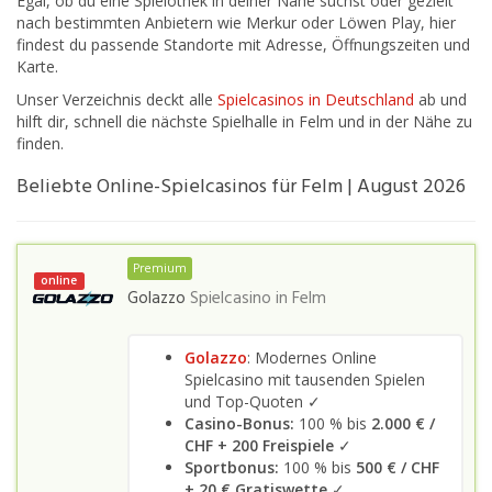
Egal, ob du eine Spielothek in deiner Nähe suchst oder gezielt
nach bestimmten Anbietern wie Merkur oder Löwen Play, hier
findest du passende Standorte mit Adresse, Öffnungszeiten und
Karte.
Unser Verzeichnis deckt alle
Spielcasinos in Deutschland
ab und
hilft dir, schnell die nächste Spielhalle in Felm und in der Nähe zu
finden.
Beliebte Online-Spielcasinos für Felm | August 2026
Premium
online
Golazzo
Spielcasino in
Felm
Golazzo
: Modernes Online
Spielcasino mit tausenden Spielen
und Top-Quoten ✓
Casino-Bonus:
100 % bis
2.000 € /
CHF + 200 Freispiele
✓
Sportbonus:
100 % bis
500 € / CHF
+ 20 € Gratiswette
✓