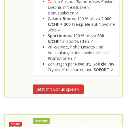
Casina
Casino: Glamouröses Casino-
Erlebnis mit exklusiven
Bonuspaketen ✓
Casino-Bonus:
100 % bis zu
2.000
€/CHF + 300 Freispiele
auf Novoline-
Slots ✓
Sportbonus:
100 % bis zu
500
€/CHF
für Sportwetten ✓
VIP-Service, hohe Einsatz- und
Auszahlungslimits sowie exklusive
Promotionen ✓
Zahlungen per
Revolut
,
Google Pay
,
Crypto, Kreditkarten und
SOFORT
✓
Jetzt mit Bonus spielen
Premium
online