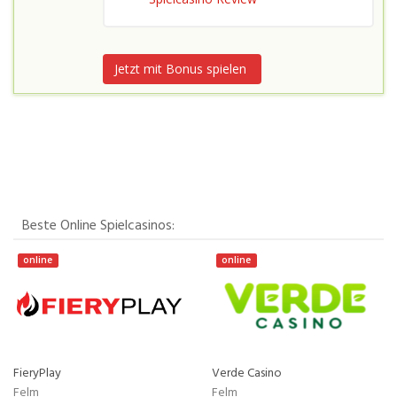
Jetzt mit Bonus spielen
Beste Online Spielcasinos:
online
online
FieryPlay
Verde Casino
Felm
Felm