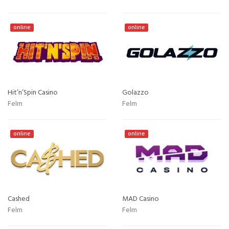
online
online
Hit’n’Spin Casino
Golazzo
Felm
Felm
online
online
Cashed
MAD Casino
Felm
Felm