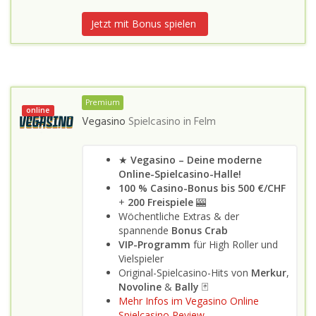
Jetzt mit Bonus spielen
Premium
online
Vegasino
Spielcasino in
Felm
★
Vegasino – Deine moderne
Online-Spielcasino-Halle!
100 % Casino-Bonus bis 500 €/CHF
+
200 Freispiele
🎰
Wöchentliche Extras & der
spannende
Bonus Crab
VIP-Programm
für High Roller und
Vielspieler
Original-Spielcasino-Hits von
Merkur
,
Novoline
&
Bally
🃏
Mehr Infos im Vegasino Online
Spielcasino Review