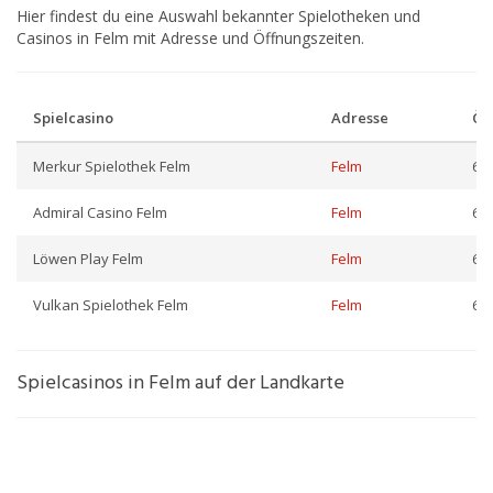
Hier findest du eine Auswahl bekannter Spielotheken und
Casinos in Felm mit Adresse und Öffnungszeiten.
Spielcasino
Adresse
Öf
Merkur Spielothek Felm
Felm
6–
Admiral Casino Felm
Felm
6–
Löwen Play Felm
Felm
6–
Vulkan Spielothek Felm
Felm
6–
Spielcasinos in Felm auf der Landkarte