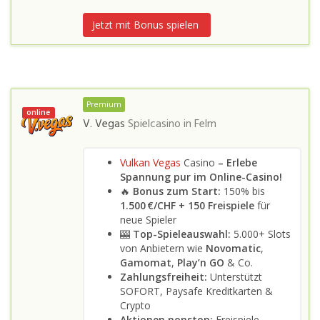
Jetzt mit Bonus spielen
Premium
online
V. Vegas
Spielcasino in
Felm
Vulkan Vegas
Casino
– Erlebe
Spannung pur im Online-Casino!
🔥
Bonus zum Start:
150% bis
1.500 €/CHF + 150 Freispiele
für
neue Spieler
🎰
Top-Spieleauswahl:
5.000+ Slots
von Anbietern wie
Novomatic
,
Gamomat
,
Play’n GO
& Co.
Zahlungsfreiheit:
Unterstützt
SOFORT, Paysafe Kreditkarten &
Crypto
Aktionen nonstop:
Freispiele,