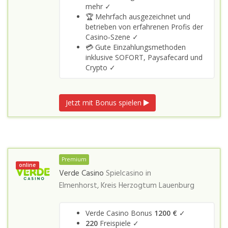
mehr ✓
🏆 Mehrfach ausgezeichnet und
betrieben von erfahrenen Profis der
Casino‑Szene ✓
💳 Gute Einzahlungsmethoden
inklusive SOFORT, Paysafecard und
Crypto ✓
Jetzt mit Bonus spielen
Premium
online
Verde Casino
Spielcasino in
Elmenhorst, Kreis Herzogtum Lauenburg
Verde Casino Bonus
1200 €
✓
220
Freispiele ✓