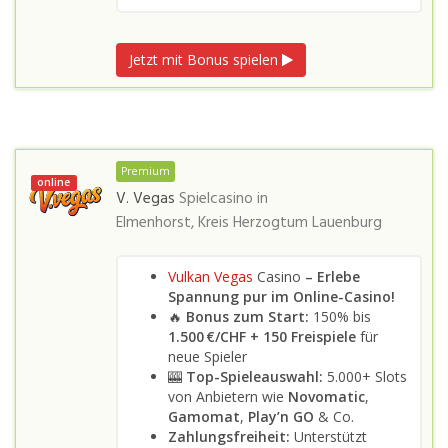
Jetzt mit Bonus spielen
Premium
online
V. Vegas
Spielcasino in
Elmenhorst, Kreis Herzogtum Lauenburg
Vulkan Vegas
Casino
– Erlebe
Spannung pur im Online-Casino!
🔥
Bonus zum Start:
150% bis
1.500 €/CHF + 150 Freispiele
für
neue Spieler
🎰
Top-Spieleauswahl:
5.000+ Slots
von Anbietern wie
Novomatic
,
Gamomat
,
Play’n GO
& Co.
Zahlungsfreiheit:
Unterstützt