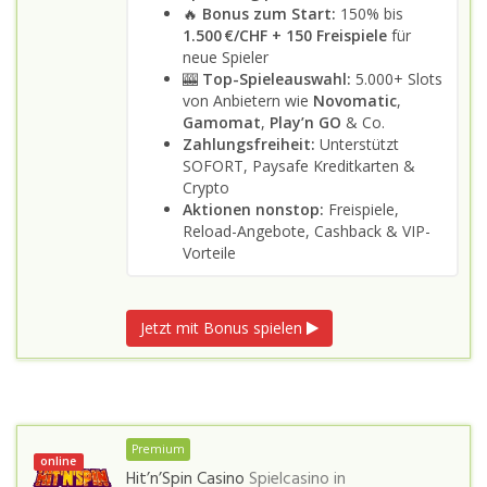
🔥
Bonus zum Start:
150% bis
1.500 €/CHF + 150 Freispiele
für
neue Spieler
🎰
Top-Spieleauswahl:
5.000+ Slots
von Anbietern wie
Novomatic
,
Gamomat
,
Play’n GO
& Co.
Zahlungsfreiheit:
Unterstützt
SOFORT, Paysafe Kreditkarten &
Crypto
Aktionen nonstop:
Freispiele,
Reload-Angebote, Cashback & VIP-
Vorteile
Jetzt mit Bonus spielen
Premium
online
Hit’n’Spin Casino
Spielcasino in