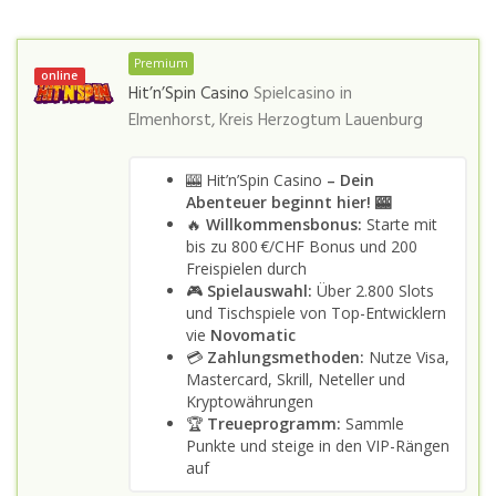
Premium
online
Hit’n’Spin Casino
Spielcasino in
Elmenhorst, Kreis Herzogtum Lauenburg
🎰 Hit’n’Spin Casino
– Dein
Abenteuer beginnt hier! 🎰
🔥
Willkommensbonus:
Starte mit
bis zu 800 €/CHF Bonus und 200
Freispielen durch
🎮
Spielauswahl:
Über 2.800 Slots
und Tischspiele von Top-Entwicklern
vie
Novomatic
💳
Zahlungsmethoden:
Nutze Visa,
Mastercard, Skrill, Neteller und
Kryptowährungen
🏆
Treueprogramm:
Sammle
Punkte und steige in den VIP-Rängen
auf