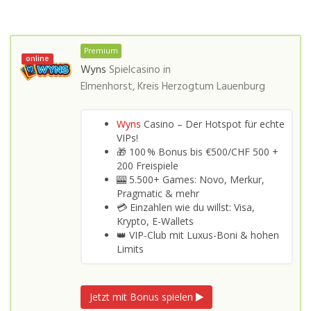
Premium
online
Wyns
Spielcasino in
Elmenhorst, Kreis Herzogtum Lauenburg
Wyns
Casino – Der Hotspot für echte
VIPs!
🎁 100 % Bonus bis €500/CHF 500 +
200 Freispiele
🎰 5.500+ Games: Novo, Merkur,
Pragmatic & mehr
💳 Einzahlen wie du willst: Visa,
Krypto, E-Wallets
👑 VIP-Club mit Luxus-Boni & hohen
Limits
Jetzt mit Bonus spielen