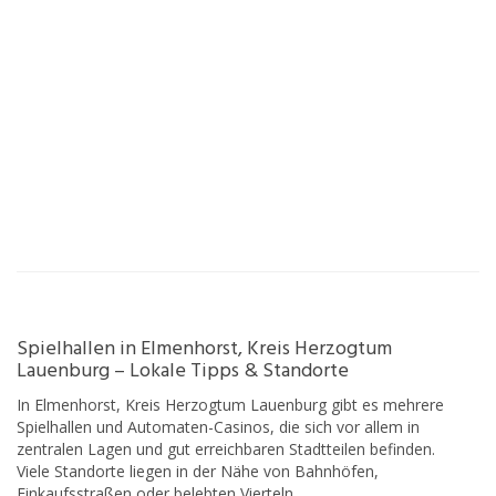
Spielhallen in Elmenhorst, Kreis Herzogtum
Lauenburg – Lokale Tipps & Standorte
In Elmenhorst, Kreis Herzogtum Lauenburg gibt es mehrere
Spielhallen und Automaten-Casinos, die sich vor allem in
zentralen Lagen und gut erreichbaren Stadtteilen befinden.
Viele Standorte liegen in der Nähe von Bahnhöfen,
Einkaufsstraßen oder belebten Vierteln.