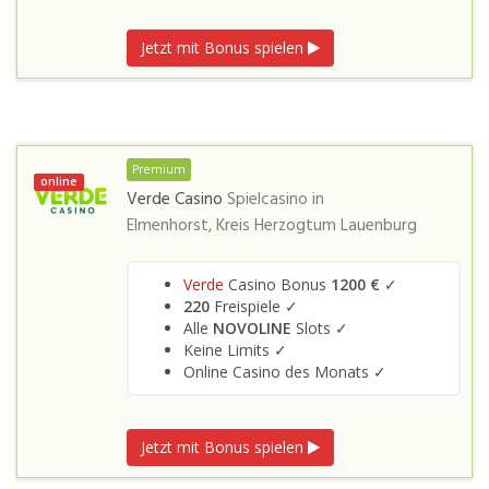
Jetzt mit Bonus spielen
Premium
online
Verde Casino
Spielcasino in
Elmenhorst, Kreis Herzogtum Lauenburg
Verde
Casino Bonus
1200 €
✓
220
Freispiele ✓
Alle
NOVOLINE
Slots ✓
Keine Limits ✓
Online Casino des Monats ✓
Jetzt mit Bonus spielen