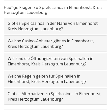
Häufige Fragen zu Spielcasinos in Elmenhorst, Kreis
Herzogtum Lauenburg
Gibt es Spielcasinos in der Nähe von Elmenhorst,
Kreis Herzogtum Lauenburg?
Welche Casino-Anbieter gibt es in Elmenhorst,
Kreis Herzogtum Lauenburg?
Wie sind die Öffnungszeiten von Spielhallen in
Elmenhorst, Kreis Herzogtum Lauenburg?
Welche Regeln gelten für Spielhallen in
Elmenhorst, Kreis Herzogtum Lauenburg?
Gibt es Alternativen zu Spielcasinos in Elmenhorst,
Kreis Herzogtum Lauenburg?