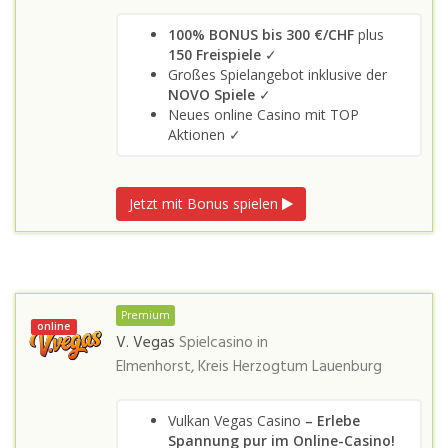
100% BONUS bis 300 €/CHF
plus
150 Freispiele
✓
Großes Spielangebot inklusive der
NOVO Spiele
✓
Neues online Casino mit TOP
Aktionen ✓
Jetzt mit Bonus spielen
Premium
online
V. Vegas
Spielcasino in
Elmenhorst, Kreis Herzogtum Lauenburg
Vulkan Vegas Casino
– Erlebe
Spannung pur im Online-Casino!