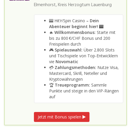
Elmenhorst, Kreis Herzogtum Lauenburg
🎰 Hit’n’Spin Casino
– Dein
Abenteuer beginnt hier! 🎰
🔥
Willkommensbonus:
Starte mit
bis zu 800 €/CHF Bonus und 200
Freispielen durch
🎮
Spielauswahl:
Über 2.800 Slots
und Tischspiele von Top-Entwicklern
vie
Novomatic
💳
Zahlungsmethoden:
Nutze Visa,
Mastercard, Skrill, Neteller und
Kryptowährungen
🏆
Treueprogramm:
Sammle
Punkte und steige in den VIP-Rängen
auf
Jetzt mit Bonus spielen