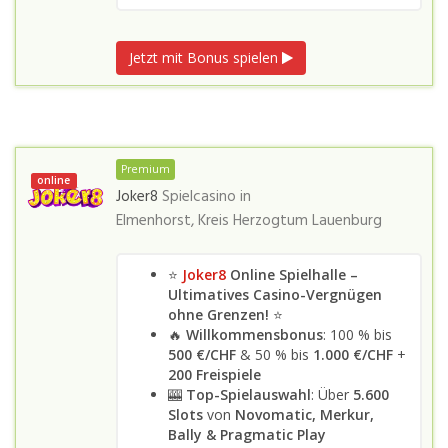
Jetzt mit Bonus spielen
Premium
online
Joker8
Spielcasino in
Elmenhorst, Kreis Herzogtum Lauenburg
⭐
Joker8
Online Spielhalle –
Ultimatives Casino-Vergnügen
ohne Grenzen!
⭐
🔥
Willkommensbonus
: 100 % bis
500 €/CHF
& 50 % bis
1.000 €/CHF
+
200 Freispiele
🎰
Top-Spielauswahl
: Über
5.600
Slots
von
Novomatic, Merkur,
Bally & Pragmatic Play