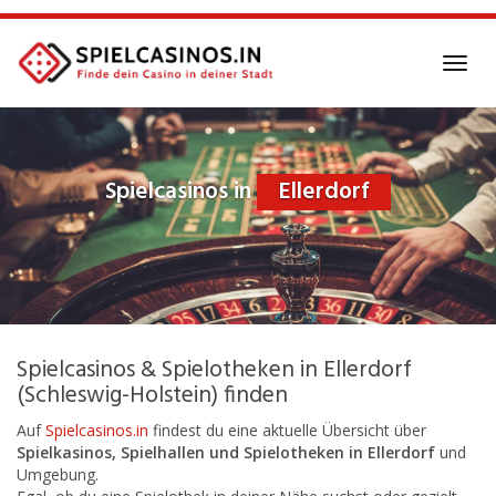
Skip
to
main
Toggl
content
navig
Spielcasinos in
Ellerdorf
Spielcasinos & Spielotheken in Ellerdorf
(Schleswig-Holstein) finden
Auf
Spielcasinos.in
findest du eine aktuelle Übersicht über
Spielkasinos,
Spielhallen und Spielotheken in Ellerdorf
und
Umgebung.