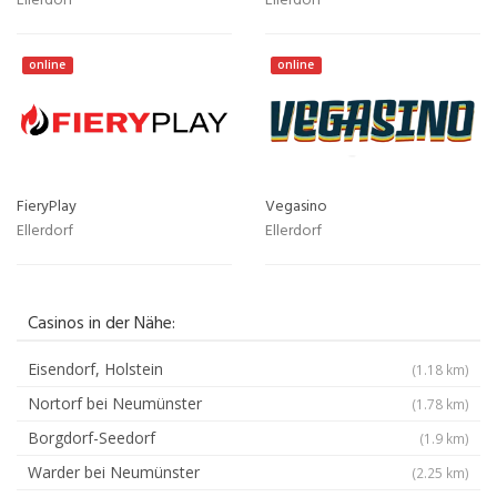
Ellerdorf
Ellerdorf
online
online
FieryPlay
Vegasino
Ellerdorf
Ellerdorf
Casinos in der Nähe:
Eisendorf, Holstein
(1.18 km)
Nortorf bei Neumünster
(1.78 km)
Borgdorf-Seedorf
(1.9 km)
Warder bei Neumünster
(2.25 km)