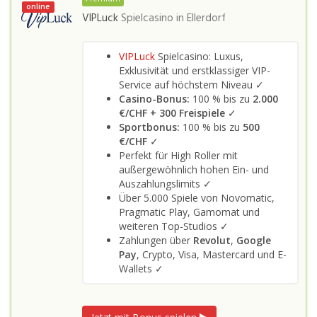
online
VIPLuck
Spielcasino in
Ellerdorf
VIPLuck
Spielcasino: Luxus,
Exklusivität und erstklassiger VIP-
Service auf höchstem Niveau ✓
Casino-Bonus:
100 % bis zu
2.000
€/CHF + 300 Freispiele
✓
Sportbonus:
100 % bis zu
500
€/CHF
✓
Perfekt für High Roller mit
außergewöhnlich hohen Ein- und
Auszahlungslimits ✓
Über 5.000 Spiele von Novomatic,
Pragmatic Play, Gamomat und
weiteren Top-Studios ✓
Zahlungen über
Revolut
,
Google
Pay
, Crypto, Visa, Mastercard und E-
Wallets ✓