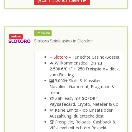
Jetzt mit Bonus spielen
Premium
online
Slotoro
Spielcasino in
Ellerdorf
⭐
Slotoro
– Für echte Casino-Bosse!
🔥 Willkommensdeal: Bis zu
2.500 €/CHF + 250 Freispiele –
direkt
zum Einstieg
🎰 5.000+ Slots & Klassiker:
Novoline, Gamomat, Pragmatic &
mehr
💳 Zahl easy mit
SOFORT
,
Paysafecard
, Crypto, Neteller & Co.
💸 Keine Limits – ob Einsatz oder
Auszahlung, du entscheidest
🏆 Freispiele, Reloads, Cashback &
VIP-Level mit echtem Respekt