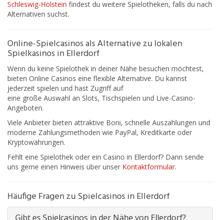
Schleswig-Holstein
findest du weitere Spielotheken, falls du nach
Alternativen suchst.
Online-Spielcasinos als Alternative zu lokalen
Spielkasinos in Ellerdorf
Wenn du keine Spielothek in deiner Nähe besuchen möchtest,
bieten Online Casinos eine flexible Alternative. Du kannst
jederzeit spielen und hast Zugriff auf
eine große Auswahl an Slots, Tischspielen und Live-Casino-
Angeboten.
Viele Anbieter bieten attraktive Boni, schnelle Auszahlungen und
moderne Zahlungsmethoden wie PayPal, Kreditkarte oder
Kryptowährungen.
Fehlt eine Spielothek oder ein Casino in Ellerdorf? Dann sende
uns gerne einen Hinweis über unser
Kontaktformular
.
Häufige Fragen zu Spielcasinos in Ellerdorf
Gibt es Spielcasinos in der Nähe von Ellerdorf?