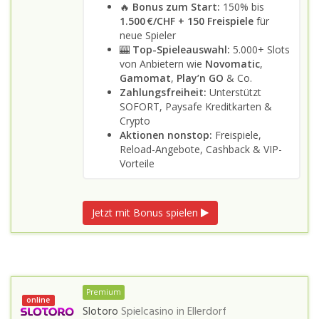
🔥
Bonus zum Start:
150% bis
1.500 €/CHF + 150 Freispiele
für
neue Spieler
🎰
Top-Spieleauswahl:
5.000+ Slots
von Anbietern wie
Novomatic
,
Gamomat
,
Play’n GO
& Co.
Zahlungsfreiheit:
Unterstützt
SOFORT, Paysafe Kreditkarten &
Crypto
Aktionen nonstop:
Freispiele,
Reload-Angebote, Cashback & VIP-
Vorteile
Jetzt mit Bonus spielen
Premium
online
Slotoro
Spielcasino in
Ellerdorf