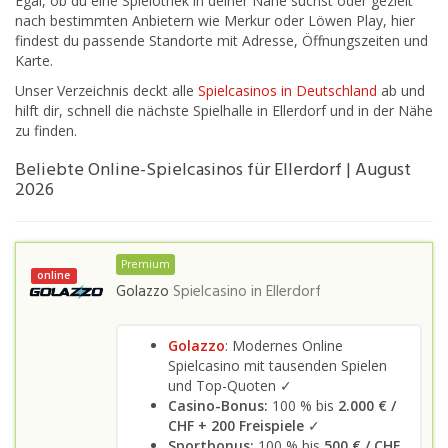
Egal, ob du eine Spielothek in deiner Nähe suchst oder gezielt
nach bestimmten Anbietern wie Merkur oder Löwen Play, hier
findest du passende Standorte mit Adresse, Öffnungszeiten und
Karte.
Unser Verzeichnis deckt alle
Spielcasinos in Deutschland
ab und
hilft dir, schnell die nächste Spielhalle in Ellerdorf und in der Nähe
zu finden.
Beliebte Online-Spielcasinos für Ellerdorf | August
2026
Premium
online
Golazzo
Spielcasino in
Ellerdorf
Golazzo
: Modernes Online
Spielcasino mit tausenden Spielen
und Top-Quoten ✓
Casino-Bonus:
100 % bis
2.000 € /
CHF + 200 Freispiele
✓
Sportbonus:
100 % bis
500 € / CHF