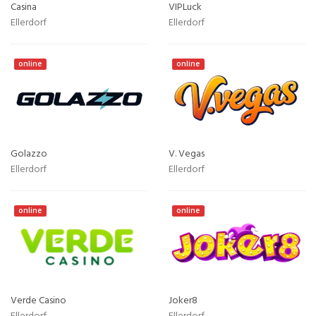
Casina
VIPLuck
Ellerdorf
Ellerdorf
online
online
Golazzo
V. Vegas
Ellerdorf
Ellerdorf
online
online
Verde Casino
Joker8