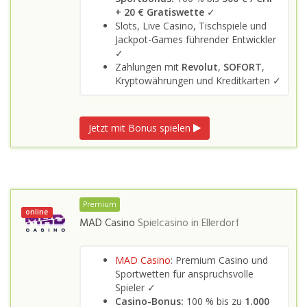
+ 20 € Gratiswette
✓
Slots, Live Casino, Tischspiele und
Jackpot-Games führender Entwickler
✓
Zahlungen mit
Revolut
,
SOFORT
,
Kryptowährungen und Kreditkarten ✓
Jetzt mit Bonus spielen
Premium
online
MAD Casino
Spielcasino in
Ellerdorf
MAD Casino
: Premium Casino und
Sportwetten für anspruchsvolle
Spieler ✓
Casino-Bonus:
100 % bis zu
1.000