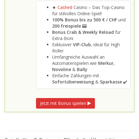
★
Cashed
Casino – Das Top-Casino
für stilvolles Online-Spiel!
100% Bonus bis zu 500 €
/ CHF
und
200 Freispiele
🎰
Bonus Crab & Weekly Reload
für
Extra-Boni
Exklusiver
VIP-Club
, ideal für High
Roller
Umfangreiche Auswahl an
Automatenspielen wie
Merkur
,
Novoline
&
Bally
Einfache Zahlungen mit
Sofortüberweisung
&
Sparkasse
✔️
Jetzt mit Bonus spielen