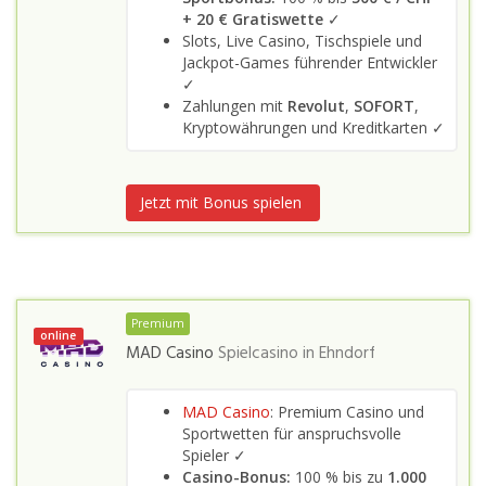
+ 20 € Gratiswette
✓
Slots, Live Casino, Tischspiele und
Jackpot-Games führender Entwickler
✓
Zahlungen mit
Revolut
,
SOFORT
,
Kryptowährungen und Kreditkarten ✓
Jetzt mit Bonus spielen
Premium
online
MAD Casino
Spielcasino in
Ehndorf
MAD Casino
: Premium Casino und
Sportwetten für anspruchsvolle
Spieler ✓
Casino-Bonus:
100 % bis zu
1.000