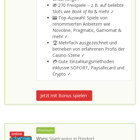
🎁 270 Freispiele – z. B. auf beliebte
Slots wie
Book of Ra
& mehr ✓
🎰 Top‑Auswahl: Spiele von
renommierten Anbietern wie
Novoline, Pragmatic, Gamomat &
mehr ✓
🏆 Mehrfach ausgezeichnet und
betrieben von erfahrenen Profis der
Casino‑Szene ✓
💳 Gute Einzahlungsmethoden
inklusive SOFORT, Paysafecard und
Crypto ✓
Jetzt mit Bonus spielen
Premium
online
Wyns
Spielcasino in
Ehndorf