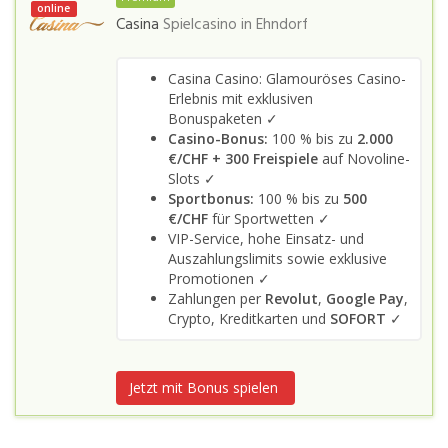
online
Casina
Spielcasino in
Ehndorf
Casina Casino: Glamouröses Casino-
Erlebnis mit exklusiven
Bonuspaketen ✓
Casino-Bonus:
100 % bis zu
2.000
€/CHF + 300 Freispiele
auf Novoline-
Slots ✓
Sportbonus:
100 % bis zu
500
€/CHF
für Sportwetten ✓
VIP-Service, hohe Einsatz- und
Auszahlungslimits sowie exklusive
Promotionen ✓
Zahlungen per
Revolut
,
Google Pay
,
Crypto, Kreditkarten und
SOFORT
✓
Jetzt mit Bonus spielen