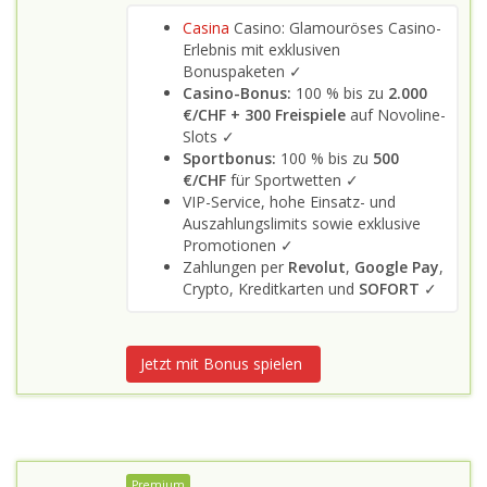
Casina
Casino: Glamouröses Casino-
Erlebnis mit exklusiven
Bonuspaketen ✓
Casino-Bonus:
100 % bis zu
2.000
€/CHF + 300 Freispiele
auf Novoline-
Slots ✓
Sportbonus:
100 % bis zu
500
€/CHF
für Sportwetten ✓
VIP-Service, hohe Einsatz- und
Auszahlungslimits sowie exklusive
Promotionen ✓
Zahlungen per
Revolut
,
Google Pay
,
Crypto, Kreditkarten und
SOFORT
✓
Jetzt mit Bonus spielen
Premium