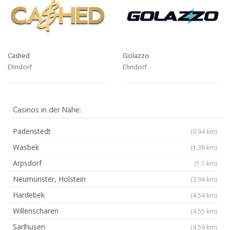
Cashed
Golazzo
Ehndorf
Ehndorf
Casinos in der Nähe:
Padenstedt
(0.94 km)
Wasbek
(1.38 km)
Arpsdorf
(1.7 km)
Neumünster, Holstein
(3.94 km)
Hardebek
(4.54 km)
Willenscharen
(4.55 km)
Sarlhusen
(4.59 km)