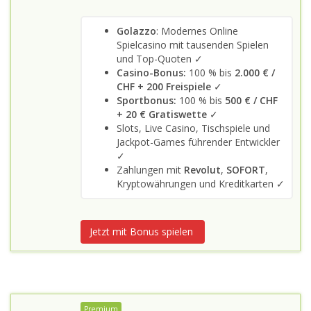
Golazzo
: Modernes Online
Spielcasino mit tausenden Spielen
und Top-Quoten ✓
Casino-Bonus:
100 % bis
2.000 € /
CHF + 200 Freispiele
✓
Sportbonus:
100 % bis
500 € / CHF
+ 20 € Gratiswette
✓
Slots, Live Casino, Tischspiele und
Jackpot-Games führender Entwickler
✓
Zahlungen mit
Revolut
,
SOFORT
,
Kryptowährungen und Kreditkarten ✓
Jetzt mit Bonus spielen
Premium