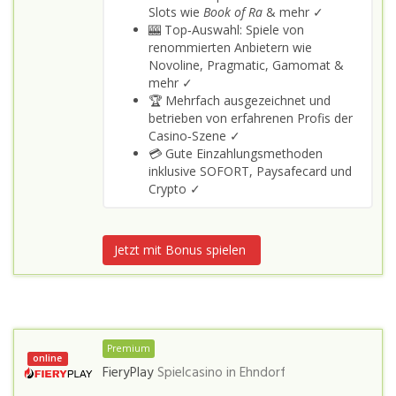
Slots wie
Book of Ra
& mehr ✓
🎰 Top‑Auswahl: Spiele von
renommierten Anbietern wie
Novoline, Pragmatic, Gamomat &
mehr ✓
🏆 Mehrfach ausgezeichnet und
betrieben von erfahrenen Profis der
Casino‑Szene ✓
💳 Gute Einzahlungsmethoden
inklusive SOFORT, Paysafecard und
Crypto ✓
Jetzt mit Bonus spielen
Premium
online
FieryPlay
Spielcasino in
Ehndorf