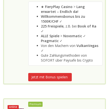
★
FieryPlay Casino
>
Lang
erwartet – Endlich da!
Willkommensbonus bis zu
1500€/CHF
✓
225 Freispiele
, z.B. bei
Book of Ra
✓
ALLE Spiele
>
Novomatic
✓
Pragmatic
✓
Von den Machern von
VulkanVegas
✓
Gute Zahlungsmethoden von
SOFORT über Paysafe bis Crypto
Jetzt mit Bonus spielen
Premium
online