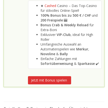
★
Cashed
Casino – Das Top-Casino
für stilvolles Online-Spiel!
100% Bonus bis zu 500 €
/ CHF
und
200 Freispiele
🎰
Bonus Crab & Weekly Reload
für
Extra-Boni
Exklusiver
VIP-Club
, ideal für High
Roller
Umfangreiche Auswahl an
Automatenspielen wie
Merkur
,
Novoline
&
Bally
Einfache Zahlungen mit
Sofortüberweisung
&
Sparkasse
✔️
Jetzt mit Bonus spielen