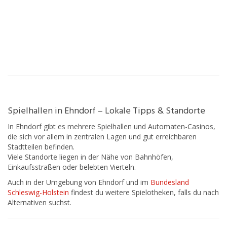
Spielhallen in Ehndorf – Lokale Tipps & Standorte
In Ehndorf gibt es mehrere Spielhallen und Automaten-Casinos,
die sich vor allem in zentralen Lagen und gut erreichbaren
Stadtteilen befinden.
Viele Standorte liegen in der Nähe von Bahnhöfen,
Einkaufsstraßen oder belebten Vierteln.
Auch in der Umgebung von Ehndorf und im
Bundesland
Schleswig-Holstein
findest du weitere Spielotheken, falls du nach
Alternativen suchst.