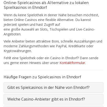
Online-Spielcasinos als Alternative zu lokalen
Spielkasinos in Ehndorf
Wenn du keine Spielothek in deiner Nähe besuchen möchtest,
bieten Online Casinos eine flexible Alternative. Du kannst
jederzeit spielen und hast Zugriff auf
eine große Auswahl an Slots, Tischspielen und Live-Casino-
Angeboten.
Viele Anbieter bieten attraktive Boni, schnelle Auszahlungen und
moderne Zahlungsmethoden wie PayPal, Kreditkarte oder
Kryptowährungen.
Fehlt eine Spielothek oder ein Casino in Ehndorf? Dann sende
uns gerne einen Hinweis über unser
Kontaktformular
.
Häufige Fragen zu Spielcasinos in Ehndorf
Gibt es Spielcasinos in der Nähe von Ehndorf?
Welche Casino-Anbieter gibt es in Ehndorf?