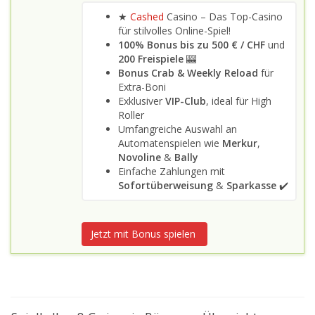
★
Cashed
Casino – Das Top-Casino
für stilvolles Online-Spiel!
100% Bonus bis zu 500 €
/ CHF
und
200 Freispiele
🎰
Bonus Crab & Weekly Reload
für
Extra-Boni
Exklusiver
VIP-Club
, ideal für High
Roller
Umfangreiche Auswahl an
Automatenspielen wie
Merkur
,
Novoline
&
Bally
Einfache Zahlungen mit
Sofortüberweisung
&
Sparkasse
✔️
Jetzt mit Bonus spielen