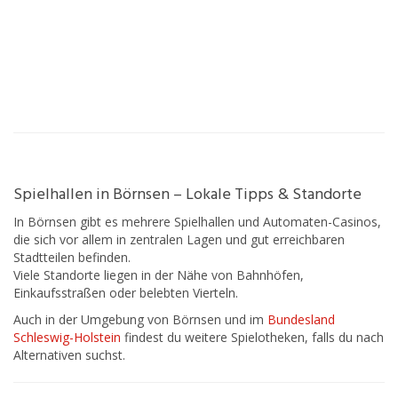
Spielhallen in Börnsen – Lokale Tipps & Standorte
In Börnsen gibt es mehrere Spielhallen und Automaten-Casinos,
die sich vor allem in zentralen Lagen und gut erreichbaren
Stadtteilen befinden.
Viele Standorte liegen in der Nähe von Bahnhöfen,
Einkaufsstraßen oder belebten Vierteln.
Auch in der Umgebung von Börnsen und im
Bundesland
Schleswig-Holstein
findest du weitere Spielotheken, falls du nach
Alternativen suchst.