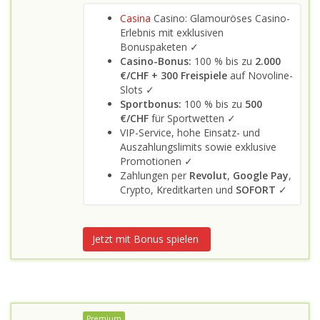
Casina
Casino: Glamouröses Casino-
Erlebnis mit exklusiven
Bonuspaketen ✓
Casino-Bonus:
100 % bis zu
2.000
€/CHF + 300 Freispiele
auf Novoline-
Slots ✓
Sportbonus:
100 % bis zu
500
€/CHF
für Sportwetten ✓
VIP-Service, hohe Einsatz- und
Auszahlungslimits sowie exklusive
Promotionen ✓
Zahlungen per
Revolut
,
Google Pay
,
Crypto, Kreditkarten und
SOFORT
✓
Jetzt mit Bonus spielen
Premium