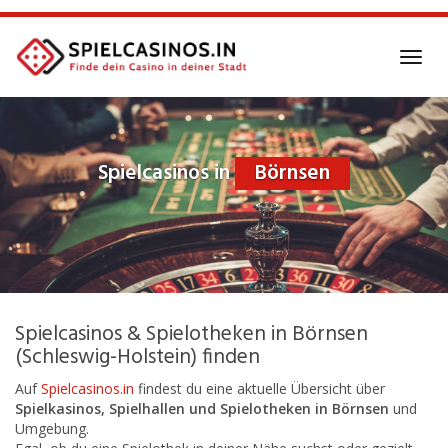
Skip
to
main
Toggl
content
navig
Spielcasinos in
Börnsen
Spielcasinos & Spielotheken in Börnsen
(Schleswig-Holstein) finden
Auf
Spielcasinos.in
findest du eine aktuelle Übersicht über
Spielkasinos,
Spielhallen und Spielotheken in Börnsen
und
Umgebung.