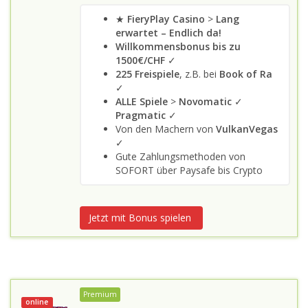
★
FieryPlay Casino
>
Lang
erwartet – Endlich da!
Willkommensbonus bis zu
1500€/CHF
✓
225 Freispiele
, z.B. bei
Book of Ra
✓
ALLE Spiele
>
Novomatic
✓
Pragmatic
✓
Von den Machern von
VulkanVegas
✓
Gute Zahlungsmethoden von
SOFORT über Paysafe bis Crypto
Jetzt mit Bonus spielen
Premium
online