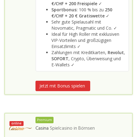
€/CHF + 200 Freispiele
✓
Sportbonus:
100 % bis zu
250
€/CHF + 20 € Gratiswette
✓
Sehr gute Spielausahl mit
Novomatic, Pragmatic und Co. ✓
Ideal für High Roller mit exklusiven
VIP-Vorteilen und großzügigen
Einsatzlimits ✓
Zahlungen mit Kreditkarten,
Revolut
,
SOFORT
, Crypto, Überweisung und
E-Wallets ✓
Jetzt mit Bonus spielen
Premium
online
Casina
Spielcasino in
Börnsen