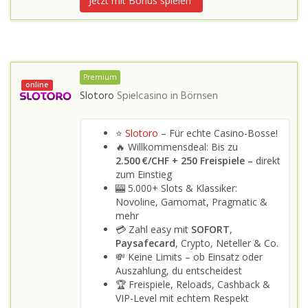
Jetzt mit Bonus spielen
Premium
online
Slotoro
Spielcasino in
Börnsen
⭐
Slotoro
– Für echte Casino-Bosse!
🔥 Willkommensdeal: Bis zu
2.500 €/CHF + 250 Freispiele –
direkt
zum Einstieg
🎰 5.000+ Slots & Klassiker:
Novoline, Gamomat, Pragmatic &
mehr
💳 Zahl easy mit
SOFORT
,
Paysafecard
, Crypto, Neteller & Co.
💸 Keine Limits – ob Einsatz oder
Auszahlung, du entscheidest
🏆 Freispiele, Reloads, Cashback &
VIP-Level mit echtem Respekt