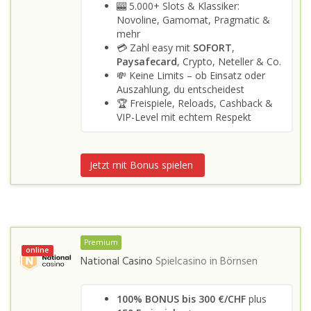
🎰 5.000+ Slots & Klassiker:
Novoline, Gamomat, Pragmatic &
mehr
💳 Zahl easy mit
SOFORT
,
Paysafecard
, Crypto, Neteller & Co.
💸 Keine Limits – ob Einsatz oder
Auszahlung, du entscheidest
🏆 Freispiele, Reloads, Cashback &
VIP-Level mit echtem Respekt
Jetzt mit Bonus spielen
Premium
online
National Casino
Spielcasino in
Börnsen
100% BONUS bis 300 €/CHF
plus