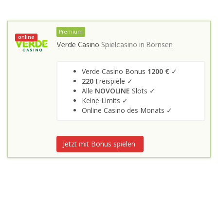
Premium
online
Verde Casino
Spielcasino in
Börnsen
Verde Casino Bonus
1200 €
✓
220
Freispiele ✓
Alle
NOVOLINE
Slots ✓
Keine Limits ✓
Online Casino des Monats ✓
Jetzt mit Bonus spielen