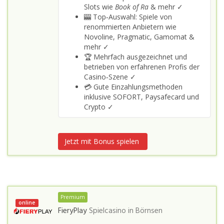
Slots wie
Book of Ra
& mehr ✓
🎰 Top‑Auswahl: Spiele von
renommierten Anbietern wie
Novoline, Pragmatic, Gamomat &
mehr ✓
🏆 Mehrfach ausgezeichnet und
betrieben von erfahrenen Profis der
Casino‑Szene ✓
💳 Gute Einzahlungsmethoden
inklusive SOFORT, Paysafecard und
Crypto ✓
Jetzt mit Bonus spielen
Premium
online
FieryPlay
Spielcasino in
Börnsen