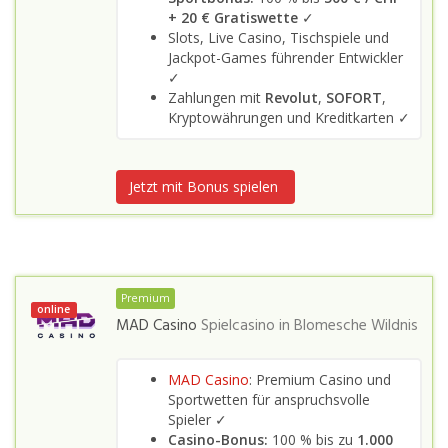
+ 20 € Gratiswette
✓
Slots, Live Casino, Tischspiele und
Jackpot-Games führender Entwickler
✓
Zahlungen mit
Revolut
,
SOFORT
,
Kryptowährungen und Kreditkarten ✓
Jetzt mit Bonus spielen
Premium
online
MAD Casino
Spielcasino in
Blomesche Wildnis
MAD Casino
: Premium Casino und
Sportwetten für anspruchsvolle
Spieler ✓
Casino-Bonus:
100 % bis zu
1.000