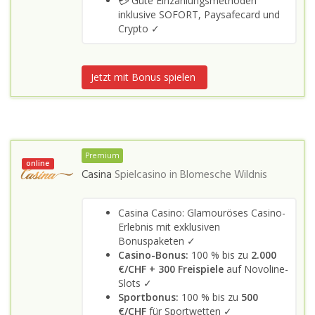
💳 Gute Einzahlungsmethoden
inklusive SOFORT, Paysafecard und
Crypto ✓
Jetzt mit Bonus spielen
Premium
online
Casina
Spielcasino in
Blomesche Wildnis
Casina Casino: Glamouröses Casino-
Erlebnis mit exklusiven
Bonuspaketen ✓
Casino-Bonus:
100 % bis zu
2.000
€/CHF + 300 Freispiele
auf Novoline-
Slots ✓
Sportbonus:
100 % bis zu
500
€/CHF
für Sportwetten ✓