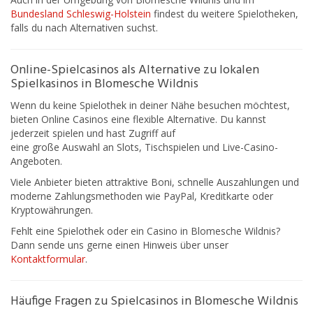
Bundesland Schleswig-Holstein
findest du weitere Spielotheken,
falls du nach Alternativen suchst.
Online-Spielcasinos als Alternative zu lokalen
Spielkasinos in Blomesche Wildnis
Wenn du keine Spielothek in deiner Nähe besuchen möchtest,
bieten Online Casinos eine flexible Alternative. Du kannst
jederzeit spielen und hast Zugriff auf
eine große Auswahl an Slots, Tischspielen und Live-Casino-
Angeboten.
Viele Anbieter bieten attraktive Boni, schnelle Auszahlungen und
moderne Zahlungsmethoden wie PayPal, Kreditkarte oder
Kryptowährungen.
Fehlt eine Spielothek oder ein Casino in Blomesche Wildnis?
Dann sende uns gerne einen Hinweis über unser
Kontaktformular
.
Häufige Fragen zu Spielcasinos in Blomesche Wildnis