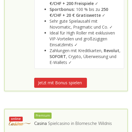
€/CHF + 200 Freispiele
✓
Sportbonus:
100 % bis zu
250
€/CHF + 20 € Gratiswette
✓
Sehr gute Spielausahl mit
Novomatic, Pragmatic und Co. ✓
Ideal für High Roller mit exklusiven
VIP-Vorteilen und großzügigen
Einsatzlimits ✓
Zahlungen mit Kreditkarten,
Revolut
,
SOFORT
, Crypto, Überweisung und
E-Wallets ✓
Jetzt mit Bonus spielen
Premium
online
Casina
Spielcasino in
Blomesche Wildnis