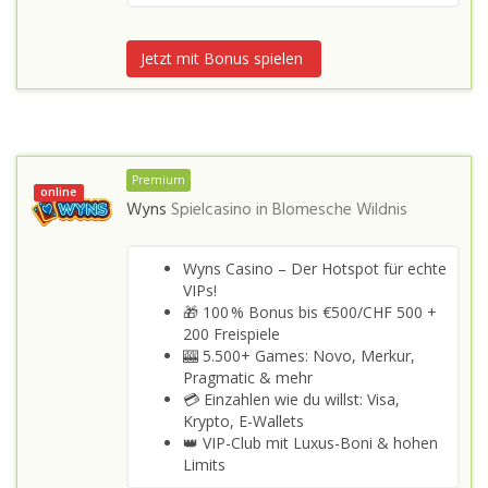
Jetzt mit Bonus spielen
Premium
online
Wyns
Spielcasino in
Blomesche Wildnis
Wyns Casino – Der Hotspot für echte
VIPs!
🎁 100 % Bonus bis €500/CHF 500 +
200 Freispiele
🎰 5.500+ Games: Novo, Merkur,
Pragmatic & mehr
💳 Einzahlen wie du willst: Visa,
Krypto, E-Wallets
👑 VIP-Club mit Luxus-Boni & hohen
Limits