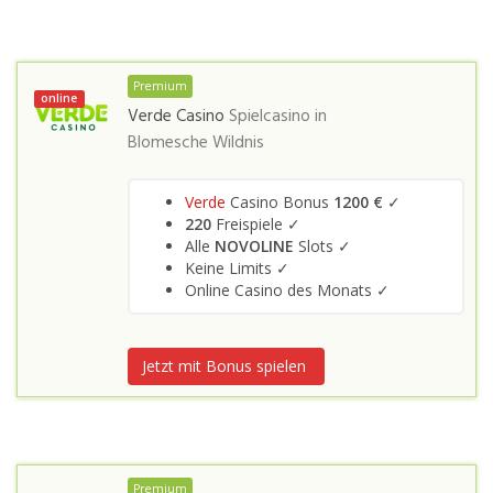
Premium
online
Verde Casino
Spielcasino in
Blomesche Wildnis
Verde
Casino Bonus
1200 €
✓
220
Freispiele ✓
Alle
NOVOLINE
Slots ✓
Keine Limits ✓
Online Casino des Monats ✓
Jetzt mit Bonus spielen
Premium