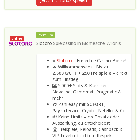
Jetzt mit Bonus spielen
Premium
online
Slotoro
Spielcasino in
Blomesche Wildnis
⭐
Slotoro
– Für echte Casino-Bosse!
🔥 Willkommensdeal: Bis zu
2.500 €/CHF + 250 Freispiele –
direkt
zum Einstieg
🎰 5.000+ Slots & Klassiker:
Novoline, Gamomat, Pragmatic &
mehr
💳 Zahl easy mit
SOFORT
,
Paysafecard
, Crypto, Neteller & Co.
💸 Keine Limits – ob Einsatz oder
Auszahlung, du entscheidest
🏆 Freispiele, Reloads, Cashback &
VIP-Level mit echtem Respekt