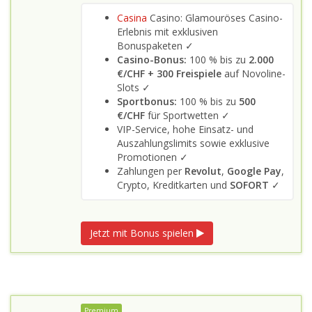
Casina
Casino: Glamouröses Casino-
Erlebnis mit exklusiven
Bonuspaketen ✓
Casino-Bonus:
100 % bis zu
2.000
€/CHF + 300 Freispiele
auf Novoline-
Slots ✓
Sportbonus:
100 % bis zu
500
€/CHF
für Sportwetten ✓
VIP-Service, hohe Einsatz- und
Auszahlungslimits sowie exklusive
Promotionen ✓
Zahlungen per
Revolut
,
Google Pay
,
Crypto, Kreditkarten und
SOFORT
✓
Jetzt mit Bonus spielen
Premium