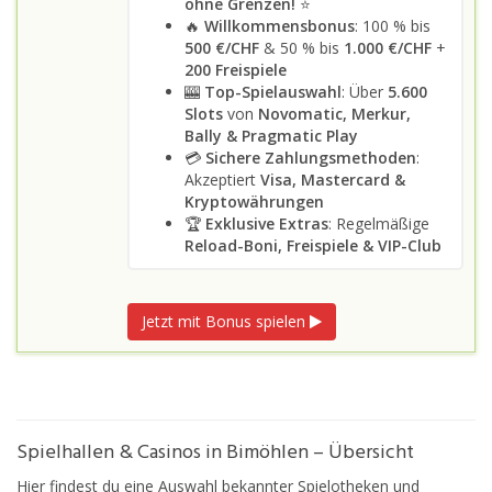
ohne Grenzen!
⭐
🔥
Willkommensbonus
: 100 % bis
500 €/CHF
& 50 % bis
1.000 €/CHF
+
200 Freispiele
🎰
Top-Spielauswahl
: Über
5.600
Slots
von
Novomatic, Merkur,
Bally & Pragmatic Play
💳
Sichere Zahlungsmethoden
:
Akzeptiert
Visa, Mastercard &
Kryptowährungen
🏆
Exklusive Extras
: Regelmäßige
Reload-Boni, Freispiele & VIP-Club
Jetzt mit Bonus spielen
Spielhallen & Casinos in Bimöhlen – Übersicht
Hier findest du eine Auswahl bekannter Spielotheken und