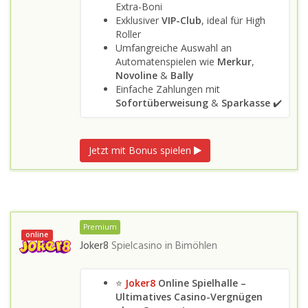
Extra-Boni
Exklusiver
VIP-Club
, ideal für High
Roller
Umfangreiche Auswahl an
Automatenspielen wie
Merkur
,
Novoline
&
Bally
Einfache Zahlungen mit
Sofortüberweisung
&
Sparkasse
✔️
Jetzt mit Bonus spielen
Premium
online
Joker8
Spielcasino in
Bimöhlen
⭐
Joker8
Online Spielhalle –
Ultimatives Casino-Vergnügen