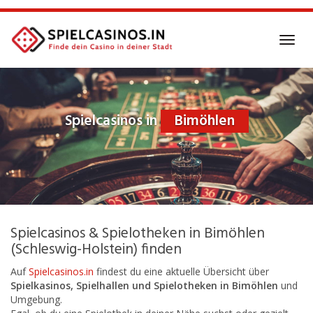
Skip
to
main
Toggl
content
navig
Spielcasinos in
Bimöhlen
Spielcasinos & Spielotheken in Bimöhlen
(Schleswig-Holstein) finden
Auf
Spielcasinos.in
findest du eine aktuelle Übersicht über
Spielkasinos,
Spielhallen und Spielotheken in Bimöhlen
und
Umgebung.