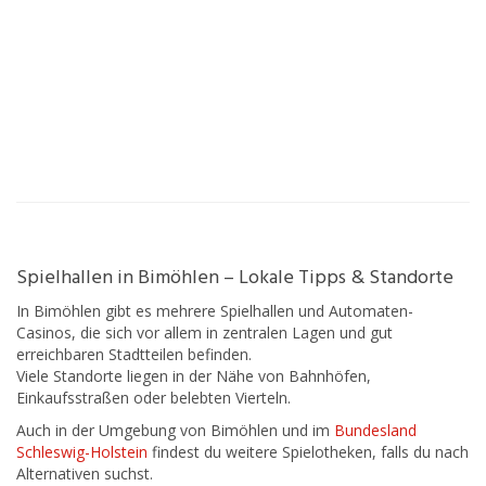
Spielhallen in Bimöhlen – Lokale Tipps & Standorte
In Bimöhlen gibt es mehrere Spielhallen und Automaten-
Casinos, die sich vor allem in zentralen Lagen und gut
erreichbaren Stadtteilen befinden.
Viele Standorte liegen in der Nähe von Bahnhöfen,
Einkaufsstraßen oder belebten Vierteln.
Auch in der Umgebung von Bimöhlen und im
Bundesland
Schleswig-Holstein
findest du weitere Spielotheken, falls du nach
Alternativen suchst.