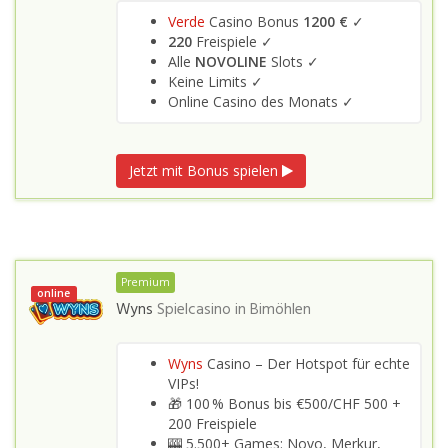
Verde
Casino Bonus
1200 €
✓
220
Freispiele ✓
Alle
NOVOLINE
Slots ✓
Keine Limits ✓
Online Casino des Monats ✓
Jetzt mit Bonus spielen
Premium
online
Wyns
Spielcasino in
Bimöhlen
Wyns
Casino – Der Hotspot für echte
VIPs!
🎁 100 % Bonus bis €500/CHF 500 +
200 Freispiele
🎰 5.500+ Games: Novo, Merkur,