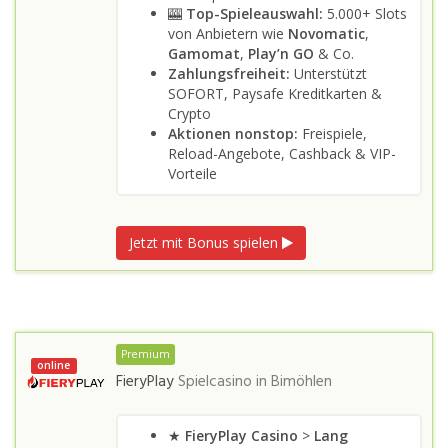
🎰
Top-Spieleauswahl:
5.000+ Slots
von Anbietern wie
Novomatic
,
Gamomat
,
Play’n GO
& Co.
Zahlungsfreiheit:
Unterstützt
SOFORT, Paysafe Kreditkarten &
Crypto
Aktionen nonstop:
Freispiele,
Reload-Angebote, Cashback & VIP-
Vorteile
Jetzt mit Bonus spielen
Premium
online
FieryPlay
Spielcasino in
Bimöhlen
★
FieryPlay Casino
>
Lang