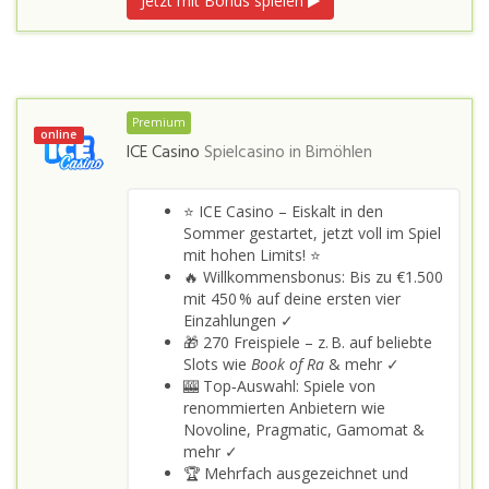
Jetzt mit Bonus spielen
Premium
online
ICE Casino
Spielcasino in
Bimöhlen
⭐ ICE Casino – Eiskalt in den
Sommer gestartet, jetzt voll im Spiel
mit hohen Limits! ⭐
🔥 Willkommensbonus: Bis zu €1.500
mit 450 % auf deine ersten vier
Einzahlungen ✓
🎁 270 Freispiele – z. B. auf beliebte
Slots wie
Book of Ra
& mehr ✓
🎰 Top‑Auswahl: Spiele von
renommierten Anbietern wie
Novoline, Pragmatic, Gamomat &
mehr ✓
🏆 Mehrfach ausgezeichnet und