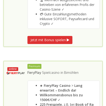
betrieben von erfahrenen Profis der
Casino‑Szene ✓
💳 Gute Einzahlungsmethoden
inklusive SOFORT, Paysafecard und
Crypto ✓
Jetzt mit Bonus spielen
Premium
online
FieryPlay
Spielcasino in
Bimöhlen
★
FieryPlay Casino
>
Lang
erwartet – Endlich da!
Willkommensbonus bis zu
1500€/CHF
✓
225 Freispiele
, z.B. bei
Book of Ra