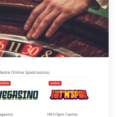
Beste Online Spielcasinos:
online
online
egasino
Hit’n’Spin Casino