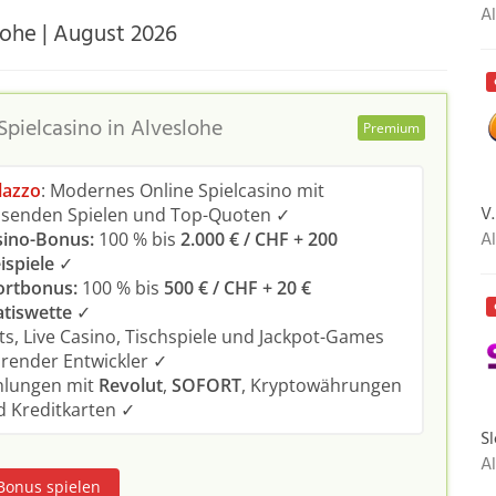
A
lohe | August 2026
Spielcasino in
Alveslohe
Premium
lazzo
: Modernes Online Spielcasino mit
V
usenden Spielen und Top-Quoten ✓
A
sino-Bonus:
100 % bis
2.000 € / CHF + 200
ispiele
✓
ortbonus:
100 % bis
500 € / CHF + 20 €
atiswette
✓
ts, Live Casino, Tischspiele und Jackpot-Games
render Entwickler ✓
hlungen mit
Revolut
,
SOFORT
, Kryptowährungen
d Kreditkarten ✓
S
A
 Bonus spielen