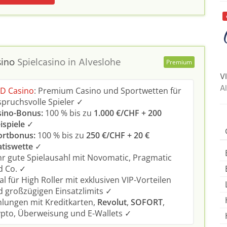
ino
Spielcasino in
Alveslohe
Premium
V
A
D Casino
: Premium Casino und Sportwetten für
pruchsvolle Spieler ✓
sino-Bonus:
100 % bis zu
1.000 €/CHF + 200
ispiele
✓
ortbonus:
100 % bis zu
250 €/CHF + 20 €
atiswette
✓
r gute Spielausahl mit Novomatic, Pragmatic
d Co. ✓
al für High Roller mit exklusiven VIP-Vorteilen
 großzügigen Einsatzlimits ✓
lungen mit Kreditkarten,
Revolut
,
SOFORT
,
ypto, Überweisung und E-Wallets ✓