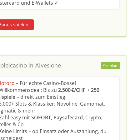
stercard und E-Wallets ✓
 Bonus spielen
pielcasino in
Alveslohe
Premium
lotoro
– Für echte Casino-Bosse!
 Willkommensdeal: Bis zu
2.500 €/CHF + 250
ispiele –
direkt zum Einstieg
5.000+ Slots & Klassiker: Novoline, Gamomat,
agmatic & mehr
Zahl easy mit
SOFORT
,
Paysafecard
, Crypto,
eller & Co.
Keine Limits – ob Einsatz oder Auszahlung, du
tscheidest