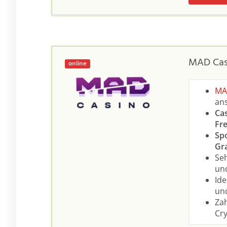
MAD Cas
online
MA
ans
Ca
Fre
Sp
Gr
Seh
un
Ide
und
Zah
Cr