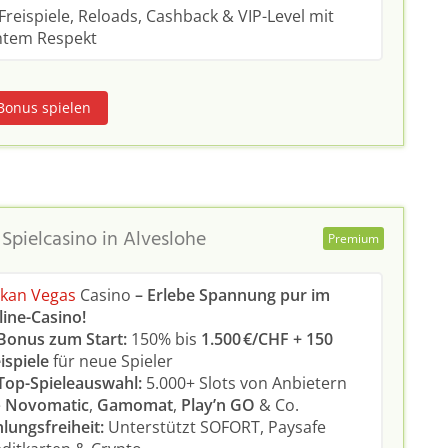
Freispiele, Reloads, Cashback & VIP-Level mit
htem Respekt
 Bonus spielen
Spielcasino in
Alveslohe
Premium
lkan Vegas
Casino
– Erlebe Spannung pur im
ine-Casino!
Bonus zum Start:
150% bis
1.500 €/CHF + 150
ispiele
für neue Spieler
Top-Spieleauswahl:
5.000+ Slots von Anbietern
e
Novomatic
,
Gamomat
,
Play’n GO
& Co.
lungsfreiheit:
Unterstützt SOFORT, Paysafe