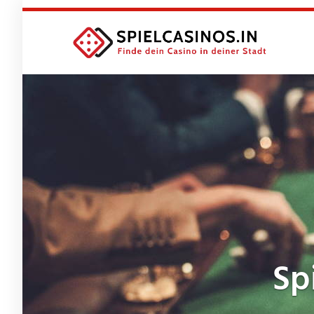
Skip
to
main
content
Sp