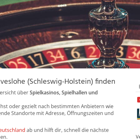
lveslohe (Schleswig-Holstein) finden
bersicht über
Spielkasinos,
Spielhallen und
uchst oder gezielt nach bestimmten Anbietern wie
sende Standorte mit Adresse, Öffnungszeiten und
Deutschland
ab und hilft dir, schnell die nächste
V
den.