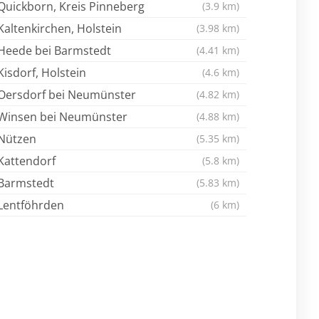
Quickborn, Kreis Pinneberg
(3.9 km)
Kaltenkirchen, Holstein
(3.98 km)
Heede bei Barmstedt
(4.41 km)
Kisdorf, Holstein
(4.6 km)
Oersdorf bei Neumünster
(4.82 km)
Winsen bei Neumünster
(4.88 km)
Nützen
(5.35 km)
Kattendorf
(5.8 km)
Barmstedt
(5.83 km)
Lentföhrden
(6 km)