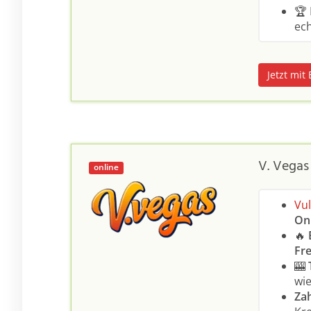
🏆 
ec
Jetzt mit
V. Vegas
online
Vu
Onl
🔥
Fre
🎰
wi
Zah