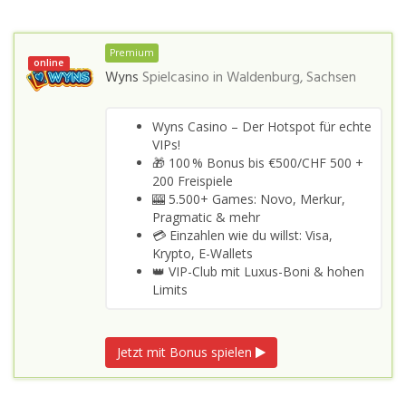
Premium
online
Wyns
Spielcasino in
Waldenburg, Sachsen
Wyns Casino – Der Hotspot für echte
VIPs!
🎁 100 % Bonus bis €500/CHF 500 +
200 Freispiele
🎰 5.500+ Games: Novo, Merkur,
Pragmatic & mehr
💳 Einzahlen wie du willst: Visa,
Krypto, E-Wallets
👑 VIP-Club mit Luxus-Boni & hohen
Limits
Jetzt mit Bonus spielen