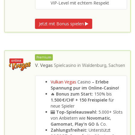
VIP-Level mit echtem Respekt
Jetzt mit Bonus spielen
Premium
online
V. Vegas
Spielcasino in
Waldenburg, Sachsen
Vulkan Vegas
Casino
– Erlebe
Spannung pur im Online-Casino!
🔥
Bonus zum Start:
150% bis
1.500 €/CHF + 150 Freispiele
für
neue Spieler
🎰
Top-Spieleauswahl:
5.000+ Slots
von Anbietern wie
Novomatic
,
Gamomat
,
Play’n GO
& Co.
Zahlungsfreiheit:
Unterstützt