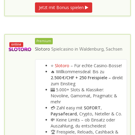
Jetzt mit Bonus spielen
Premium
online
Slotoro
Spielcasino in
Waldenburg, Sachsen
⭐
Slotoro
– Für echte Casino-Bosse!
🔥 Willkommensdeal: Bis zu
2.500 €/CHF + 250 Freispiele –
direkt
zum Einstieg
🎰 5.000+ Slots & Klassiker:
Novoline, Gamomat, Pragmatic &
mehr
💳 Zahl easy mit
SOFORT
,
Paysafecard
, Crypto, Neteller & Co.
💸 Keine Limits – ob Einsatz oder
Auszahlung, du entscheidest
🏆 Freispiele, Reloads, Cashback &