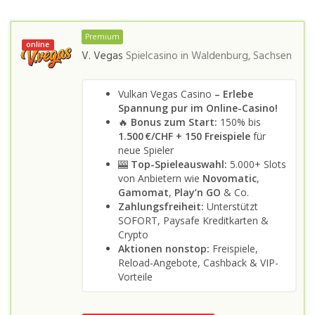
Premium
online
V. Vegas
Spielcasino in
Waldenburg, Sachsen
Vulkan Vegas Casino
– Erlebe
Spannung pur im Online-Casino!
🔥
Bonus zum Start:
150% bis
1.500 €/CHF + 150 Freispiele
für
neue Spieler
🎰
Top-Spieleauswahl:
5.000+ Slots
von Anbietern wie
Novomatic
,
Gamomat
,
Play’n GO
& Co.
Zahlungsfreiheit:
Unterstützt
SOFORT, Paysafe Kreditkarten &
Crypto
Aktionen nonstop:
Freispiele,
Reload-Angebote, Cashback & VIP-
Vorteile