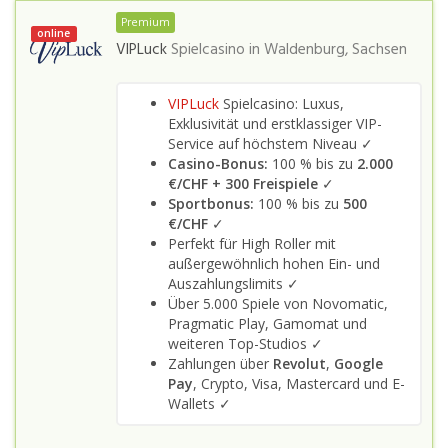
Premium
online
VIPLuck
Spielcasino in
Waldenburg, Sachsen
VIPLuck
Spielcasino: Luxus,
Exklusivität und erstklassiger VIP-
Service auf höchstem Niveau ✓
Casino-Bonus:
100 % bis zu
2.000
€/CHF + 300 Freispiele
✓
Sportbonus:
100 % bis zu
500
€/CHF
✓
Perfekt für High Roller mit
außergewöhnlich hohen Ein- und
Auszahlungslimits ✓
Über 5.000 Spiele von Novomatic,
Pragmatic Play, Gamomat und
weiteren Top-Studios ✓
Zahlungen über
Revolut
,
Google
Pay
, Crypto, Visa, Mastercard und E-
Wallets ✓