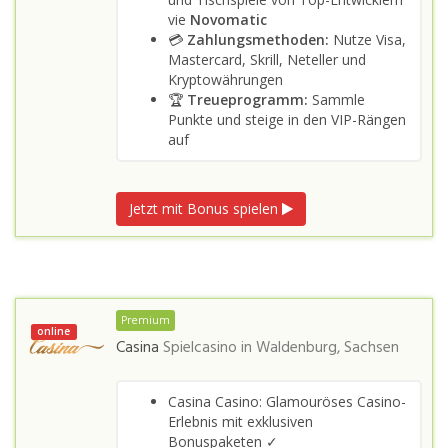
vie
Novomatic
💳
Zahlungsmethoden:
Nutze Visa,
Mastercard, Skrill, Neteller und
Kryptowährungen
🏆
Treueprogramm:
Sammle
Punkte und steige in den VIP-Rängen
auf
Jetzt mit Bonus spielen
Premium
online
Casina
Spielcasino in
Waldenburg, Sachsen
Casina Casino: Glamouröses Casino-
Erlebnis mit exklusiven
Bonuspaketen ✓