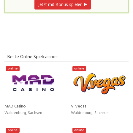
Jetzt mit Bonus spielen
Beste Online Spielcasinos:
online
online
MAD Casino
V. Vegas
Waldenburg, Sachsen
Waldenburg, Sachsen
online
online