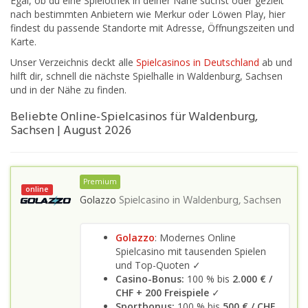
Egal, ob du eine Spielothek in deiner Nähe suchst oder gezielt
nach bestimmten Anbietern wie Merkur oder Löwen Play, hier
findest du passende Standorte mit Adresse, Öffnungszeiten und
Karte.
Unser Verzeichnis deckt alle
Spielcasinos in Deutschland
ab und
hilft dir, schnell die nächste Spielhalle in Waldenburg, Sachsen
und in der Nähe zu finden.
Beliebte Online-Spielcasinos für Waldenburg,
Sachsen | August 2026
Premium
online
Golazzo
Spielcasino in
Waldenburg, Sachsen
Golazzo
: Modernes Online
Spielcasino mit tausenden Spielen
und Top-Quoten ✓
Casino-Bonus:
100 % bis
2.000 € /
CHF + 200 Freispiele
✓
Sportbonus:
100 % bis
500 € / CHF