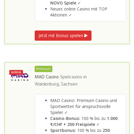
NOVO Spiele
✓
Neues online Casino mit TOP
Aktionen ✓
Jetzt mit Bonus spielen
Premium
online
MAD Casino
Spielcasino in
Waldenburg, Sachsen
MAD Casino: Premium Casino und
Sportwetten für anspruchsvolle
Spieler ✓
Casino-Bonus:
100 % bis zu
1.000
€/CHF + 200 Freispiele
✓
Sportbonus:
100 % bis zu
250