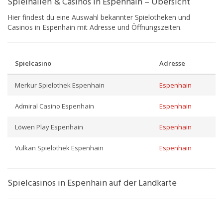
Spielhallen & Casinos in Espenhain – Übersicht
Hier findest du eine Auswahl bekannter Spielotheken und
Casinos in Espenhain mit Adresse und Öffnungszeiten.
Spielcasino
Adresse
Merkur Spielothek Espenhain
Espenhain
Admiral Casino Espenhain
Espenhain
Löwen Play Espenhain
Espenhain
Vulkan Spielothek Espenhain
Espenhain
Spielcasinos in Espenhain auf der Landkarte