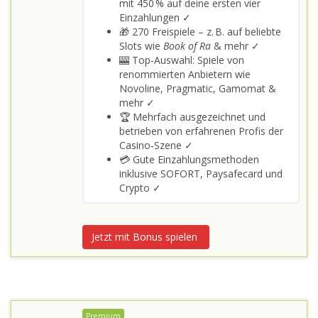
mit 450 % auf deine ersten vier
Einzahlungen ✓
🎁 270 Freispiele – z. B. auf beliebte
Slots wie
Book of Ra
& mehr ✓
🎰 Top‑Auswahl: Spiele von
renommierten Anbietern wie
Novoline, Pragmatic, Gamomat &
mehr ✓
🏆 Mehrfach ausgezeichnet und
betrieben von erfahrenen Profis der
Casino‑Szene ✓
💳 Gute Einzahlungsmethoden
inklusive SOFORT, Paysafecard und
Crypto ✓
Jetzt mit Bonus spielen
Premium