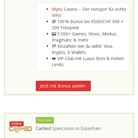
Wyns
Casino – Der Hotspot für echte
VIPs!
🎁 100 % Bonus bis €500/CHF 500 +
200 Freispiele
🎰 5.500+ Games: Novo, Merkur,
Pragmatic & mehr
💳 Einzahlen wie du willst: Visa,
Krypto, E-Wallets
👑 VIP-Club mit Luxus-Boni & hohen
Limits
Jetzt mit Bonus spielen
Premium
online
Cashed
Spielcasino in
Espenhain