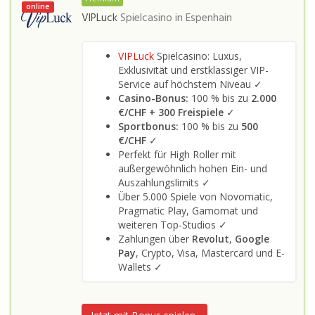
online
VIPLuck
Spielcasino in
Espenhain
VIPLuck
Spielcasino: Luxus,
Exklusivität und erstklassiger VIP-
Service auf höchstem Niveau ✓
Casino-Bonus:
100 % bis zu
2.000
€/CHF + 300 Freispiele
✓
Sportbonus:
100 % bis zu
500
€/CHF
✓
Perfekt für High Roller mit
außergewöhnlich hohen Ein- und
Auszahlungslimits ✓
Über 5.000 Spiele von Novomatic,
Pragmatic Play, Gamomat und
weiteren Top-Studios ✓
Zahlungen über
Revolut
,
Google
Pay
, Crypto, Visa, Mastercard und E-
Wallets ✓