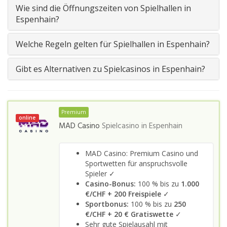
Wie sind die Öffnungszeiten von Spielhallen in
Espenhain?
Welche Regeln gelten für Spielhallen in Espenhain?
Gibt es Alternativen zu Spielcasinos in Espenhain?
Premium
online
MAD Casino
Spielcasino in
Espenhain
MAD Casino: Premium Casino und
Sportwetten für anspruchsvolle
Spieler ✓
Casino-Bonus:
100 % bis zu
1.000
€/CHF + 200 Freispiele
✓
Sportbonus:
100 % bis zu
250
€/CHF + 20 € Gratiswette
✓
Sehr gute Spielausahl mit