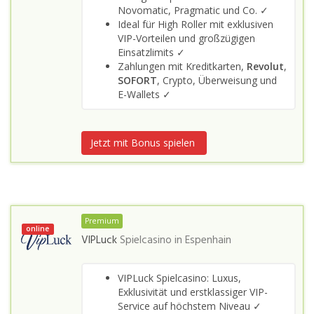
Novomatic, Pragmatic und Co. ✓
Ideal für High Roller mit exklusiven
VIP-Vorteilen und großzügigen
Einsatzlimits ✓
Zahlungen mit Kreditkarten,
Revolut
,
SOFORT
, Crypto, Überweisung und
E-Wallets ✓
Jetzt mit Bonus spielen
Premium
online
VIPLuck
Spielcasino in
Espenhain
VIPLuck Spielcasino: Luxus,
Exklusivität und erstklassiger VIP-
Service auf höchstem Niveau ✓