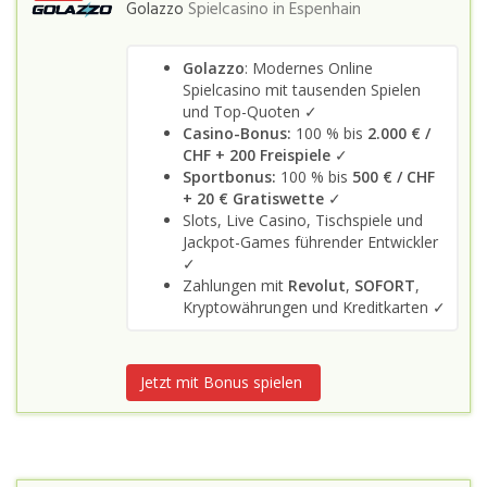
Golazzo
Spielcasino in
Espenhain
Golazzo
: Modernes Online
Spielcasino mit tausenden Spielen
und Top-Quoten ✓
Casino-Bonus:
100 % bis
2.000 € /
CHF + 200 Freispiele
✓
Sportbonus:
100 % bis
500 € / CHF
+ 20 € Gratiswette
✓
Slots, Live Casino, Tischspiele und
Jackpot-Games führender Entwickler
✓
Zahlungen mit
Revolut
,
SOFORT
,
Kryptowährungen und Kreditkarten ✓
Jetzt mit Bonus spielen