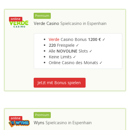
Premium
online
Verde Casino
Spielcasino in
Espenhain
Verde
Casino Bonus
1200 €
✓
220
Freispiele ✓
Alle
NOVOLINE
Slots ✓
Keine Limits ✓
Online Casino des Monats ✓
Jetzt mit Bonus spielen
Premium
online
Wyns
Spielcasino in
Espenhain