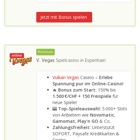
Jetzt mit Bonus spielen
Premium
online
V. Vegas
Spielcasino in
Espenhain
Vulkan Vegas
Casino
– Erlebe
Spannung pur im Online-Casino!
🔥
Bonus zum Start:
150% bis
1.500 €/CHF + 150 Freispiele
für
neue Spieler
🎰
Top-Spieleauswahl:
5.000+ Slots
von Anbietern wie
Novomatic
,
Gamomat
,
Play’n GO
& Co.
Zahlungsfreiheit:
Unterstützt
SOFORT, Paysafe Kreditkarten &
Crypto