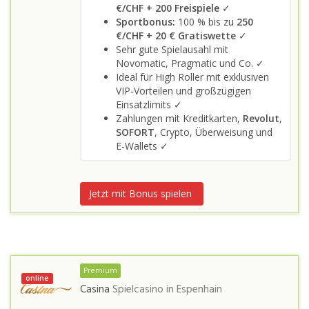
€/CHF + 200 Freispiele
✓
Sportbonus:
100 % bis zu
250
€/CHF + 20 € Gratiswette
✓
Sehr gute Spielausahl mit
Novomatic, Pragmatic und Co. ✓
Ideal für High Roller mit exklusiven
VIP-Vorteilen und großzügigen
Einsatzlimits ✓
Zahlungen mit Kreditkarten,
Revolut
,
SOFORT
, Crypto, Überweisung und
E-Wallets ✓
Jetzt mit Bonus spielen
Premium
online
Casina
Spielcasino in
Espenhain