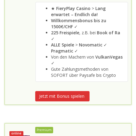
★
FieryPlay Casino
>
Lang
erwartet – Endlich da!
Willkommensbonus bis zu
1500€/CHF
✓
225 Freispiele
, z.B. bei
Book of Ra
✓
ALLE Spiele
>
Novomatic
✓
Pragmatic
✓
Von den Machern von
VulkanVegas
✓
Gute Zahlungsmethoden von
SOFORT über Paysafe bis Crypto
Jetzt mit Bonus spielen
Premium
online