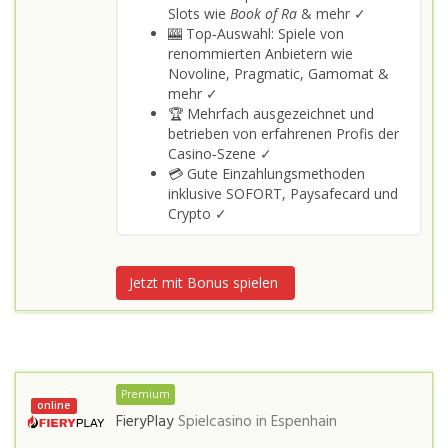
Slots wie
Book of Ra
& mehr ✓
🎰 Top‑Auswahl: Spiele von
renommierten Anbietern wie
Novoline, Pragmatic, Gamomat &
mehr ✓
🏆 Mehrfach ausgezeichnet und
betrieben von erfahrenen Profis der
Casino‑Szene ✓
💳 Gute Einzahlungsmethoden
inklusive SOFORT, Paysafecard und
Crypto ✓
Jetzt mit Bonus spielen
Premium
online
FieryPlay
Spielcasino in
Espenhain