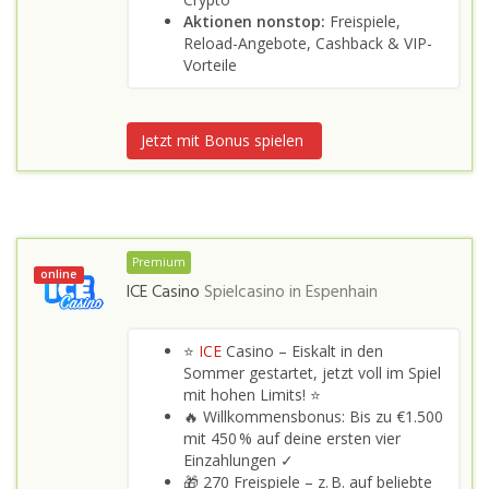
Aktionen nonstop:
Freispiele,
Reload-Angebote, Cashback & VIP-
Vorteile
Jetzt mit Bonus spielen
Premium
online
ICE Casino
Spielcasino in
Espenhain
⭐
ICE
Casino – Eiskalt in den
Sommer gestartet, jetzt voll im Spiel
mit hohen Limits! ⭐
🔥 Willkommensbonus: Bis zu €1.500
mit 450 % auf deine ersten vier
Einzahlungen ✓
🎁 270 Freispiele – z. B. auf beliebte