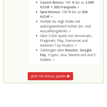
Casino-Bonus:
100 % bis zu
2.000
€/CHF + 300 Freispiele
✓
Sportbonus:
100 % bis zu
500
€/CHF
✓
Perfekt für High Roller mit
außergewöhnlich hohen Ein- und
Auszahlungslimits ✓
Über 5.000 Spiele von Novomatic,
Pragmatic Play, Gamomat und
weiteren Top-Studios ✓
Zahlungen über
Revolut
,
Google
Pay
, Crypto, Visa, Mastercard und E-
Wallets ✓
Jetzt mit Bonus spielen