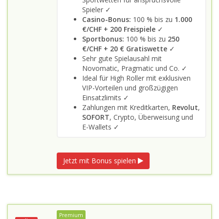
Spieler ✓
Casino-Bonus:
100 % bis zu
1.000
€/CHF + 200 Freispiele
✓
Sportbonus:
100 % bis zu
250
€/CHF + 20 € Gratiswette
✓
Sehr gute Spielausahl mit
Novomatic, Pragmatic und Co. ✓
Ideal für High Roller mit exklusiven
VIP-Vorteilen und großzügigen
Einsatzlimits ✓
Zahlungen mit Kreditkarten,
Revolut
,
SOFORT
, Crypto, Überweisung und
E-Wallets ✓
Jetzt mit Bonus spielen
Premium