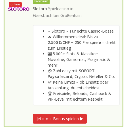
Premium
online
Slotoro
Spielcasino in
Ebersbach bei Großenhain
⭐ Slotoro – Für echte Casino-Bosse!
🔥 Willkommensdeal: Bis zu
2.500 €/CHF + 250 Freispiele –
direkt
zum Einstieg
🎰 5.000+ Slots & Klassiker:
Novoline, Gamomat, Pragmatic &
mehr
💳 Zahl easy mit
SOFORT
,
Paysafecard
, Crypto, Neteller & Co.
💸 Keine Limits – ob Einsatz oder
Auszahlung, du entscheidest
🏆 Freispiele, Reloads, Cashback &
VIP-Level mit echtem Respekt
Jetzt mit Bonus spielen