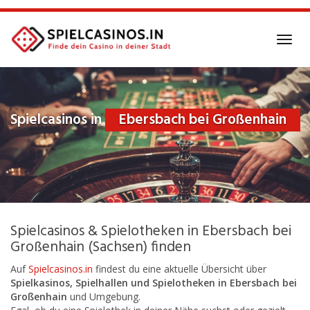
Skip
to
main
Toggl
content
navig
Spielcasinos in
Ebersbach bei Großenhain
Spielcasinos & Spielotheken in Ebersbach bei
Großenhain (Sachsen) finden
Auf
Spielcasinos.in
findest du eine aktuelle Übersicht über
Spielkasinos,
Spielhallen und Spielotheken in Ebersbach bei
Großenhain
und Umgebung.