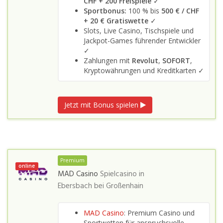
CHF + 200 Freispiele
✓
Sportbonus:
100 % bis
500 € / CHF
+ 20 € Gratiswette
✓
Slots, Live Casino, Tischspiele und
Jackpot-Games führender Entwickler
✓
Zahlungen mit
Revolut
,
SOFORT
,
Kryptowährungen und Kreditkarten ✓
Jetzt mit Bonus spielen
Premium
online
MAD Casino
Spielcasino in
Ebersbach bei Großenhain
MAD Casino
: Premium Casino und
Sportwetten für anspruchsvolle