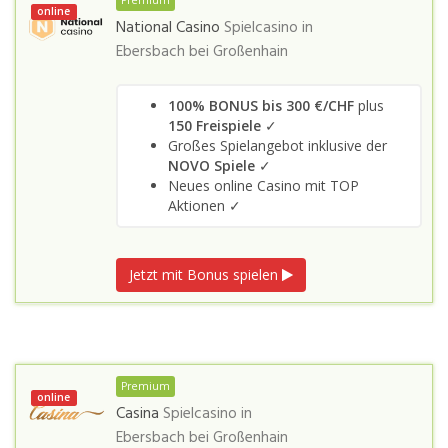
Premium
online
National Casino
Spielcasino in
Ebersbach bei Großenhain
100% BONUS bis 300 €/CHF
plus
150 Freispiele
✓
Großes Spielangebot inklusive der
NOVO Spiele
✓
Neues online Casino mit TOP
Aktionen ✓
Jetzt mit Bonus spielen
Premium
online
Casina
Spielcasino in
Ebersbach bei Großenhain