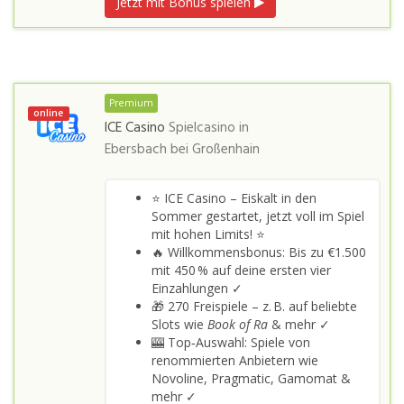
Jetzt mit Bonus spielen
Premium
online
ICE Casino
Spielcasino in
Ebersbach bei Großenhain
⭐ ICE Casino – Eiskalt in den
Sommer gestartet, jetzt voll im Spiel
mit hohen Limits! ⭐
🔥 Willkommensbonus: Bis zu €1.500
mit 450 % auf deine ersten vier
Einzahlungen ✓
🎁 270 Freispiele – z. B. auf beliebte
Slots wie
Book of Ra
& mehr ✓
🎰 Top‑Auswahl: Spiele von
renommierten Anbietern wie
Novoline, Pragmatic, Gamomat &
mehr ✓