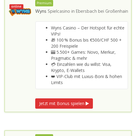
Premium
online
Wyns
Spielcasino in
Ebersbach bei Großenhain
Wyns Casino – Der Hotspot für echte
VIPs!
🎁 100 % Bonus bis €500/CHF 500 +
200 Freispiele
🎰 5.500+ Games: Novo, Merkur,
Pragmatic & mehr
💳 Einzahlen wie du willst: Visa,
Krypto, E-Wallets
👑 VIP-Club mit Luxus-Boni & hohen
Limits
Jetzt mit Bonus spielen