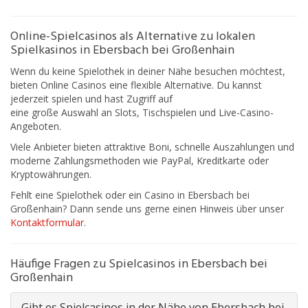
Online-Spielcasinos als Alternative zu lokalen
Spielkasinos in Ebersbach bei Großenhain
Wenn du keine Spielothek in deiner Nähe besuchen möchtest,
bieten Online Casinos eine flexible Alternative. Du kannst
jederzeit spielen und hast Zugriff auf
eine große Auswahl an Slots, Tischspielen und Live-Casino-
Angeboten.
Viele Anbieter bieten attraktive Boni, schnelle Auszahlungen und
moderne Zahlungsmethoden wie PayPal, Kreditkarte oder
Kryptowährungen.
Fehlt eine Spielothek oder ein Casino in Ebersbach bei
Großenhain? Dann sende uns gerne einen Hinweis über unser
Kontaktformular
.
Häufige Fragen zu Spielcasinos in Ebersbach bei
Großenhain
Gibt es Spielcasinos in der Nähe von Ebersbach bei