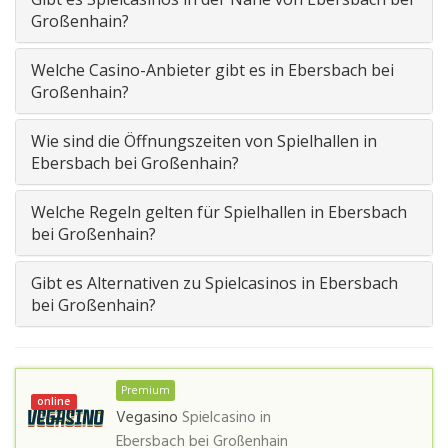
Großenhain?
Welche Casino-Anbieter gibt es in Ebersbach bei
Großenhain?
Wie sind die Öffnungszeiten von Spielhallen in
Ebersbach bei Großenhain?
Welche Regeln gelten für Spielhallen in Ebersbach
bei Großenhain?
Gibt es Alternativen zu Spielcasinos in Ebersbach
bei Großenhain?
Premium
online
Vegasino
Spielcasino in
Ebersbach bei Großenhain