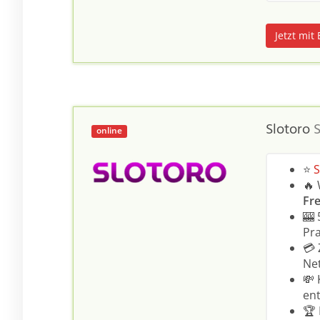
Jetzt mit
Slotoro
S
online
⭐
S
🔥
Fre
🎰 
Pr
💳 
Net
💸 
en
🏆 