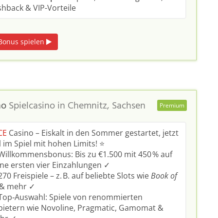
hback & VIP-Vorteile
 Bonus spielen
no
Spielcasino in
Chemnitz, Sachsen
Premium
CE
Casino – Eiskalt in den Sommer gestartet, jetzt
l im Spiel mit hohen Limits! ⭐
Willkommensbonus: Bis zu €1.500 mit 450 % auf
ne ersten vier Einzahlungen ✓
270 Freispiele – z. B. auf beliebte Slots wie
Book of
& mehr ✓
 Top‑Auswahl: Spiele von renommierten
bietern wie Novoline, Pragmatic, Gamomat &