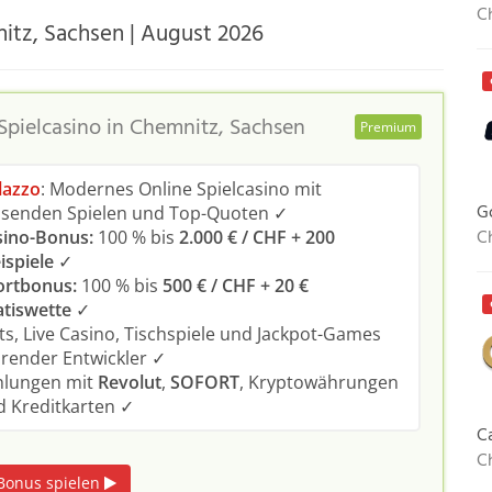
C
nitz, Sachsen | August 2026
Spielcasino in
Chemnitz, Sachsen
Premium
lazzo
: Modernes Online Spielcasino mit
G
usenden Spielen und Top-Quoten ✓
C
sino-Bonus:
100 % bis
2.000 € / CHF + 200
ispiele
✓
ortbonus:
100 % bis
500 € / CHF + 20 €
atiswette
✓
ts, Live Casino, Tischspiele und Jackpot-Games
render Entwickler ✓
hlungen mit
Revolut
,
SOFORT
, Kryptowährungen
d Kreditkarten ✓
C
C
 Bonus spielen