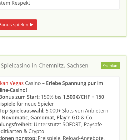
htem Respekt
 Bonus spielen
Spielcasino in
Chemnitz, Sachsen
Premium
lkan Vegas
Casino
– Erlebe Spannung pur im
ine-Casino!
Bonus zum Start:
150% bis
1.500 €/CHF + 150
ispiele
für neue Spieler
Top-Spieleauswahl:
5.000+ Slots von Anbietern
e
Novomatic
,
Gamomat
,
Play’n GO
& Co.
lungsfreiheit:
Unterstützt SOFORT, Paysafe
ditkarten & Crypto
tionen nonstop:
Freispiele, Reload-Angebote,