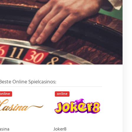
Beste Online Spielcasinos:
online
online
asina
Joker8