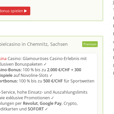
 Bonus spielen
pielcasino in
Chemnitz, Sachsen
Premium
sina
Casino: Glamouröses Casino-Erlebnis mit
klusiven Bonuspaketen ✓
sino-Bonus:
100 % bis zu
2.000 €/CHF + 300
ispiele
auf Novoline-Slots ✓
ortbonus:
100 % bis zu
500 €/CHF
für Sportwetten
-Service, hohe Einsatz- und Auszahlungslimits
wie exklusive Promotionen ✓
hlungen per
Revolut
,
Google Pay
, Crypto,
editkarten und
SOFORT
✓