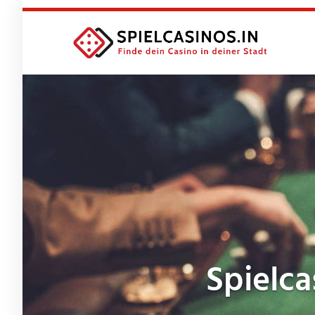
Skip
to
main
content
Spielca