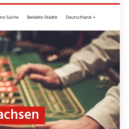
ino Suche
Beliebte Städte
Deutschland
achsen