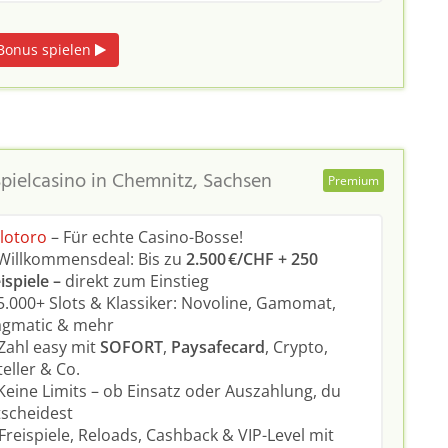
 Bonus spielen
pielcasino in
Chemnitz, Sachsen
Premium
lotoro
– Für echte Casino-Bosse!
 Willkommensdeal: Bis zu
2.500 €/CHF + 250
ispiele –
direkt zum Einstieg
5.000+ Slots & Klassiker: Novoline, Gamomat,
agmatic & mehr
Zahl easy mit
SOFORT
,
Paysafecard
, Crypto,
eller & Co.
Keine Limits – ob Einsatz oder Auszahlung, du
tscheidest
Freispiele, Reloads, Cashback & VIP-Level mit