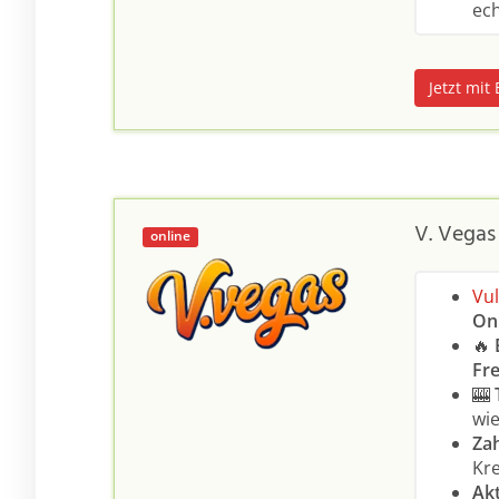
ec
Jetzt mit
V. Vegas
online
Vu
Onl
🔥
Fre
🎰
wi
Zah
Kre
Ak