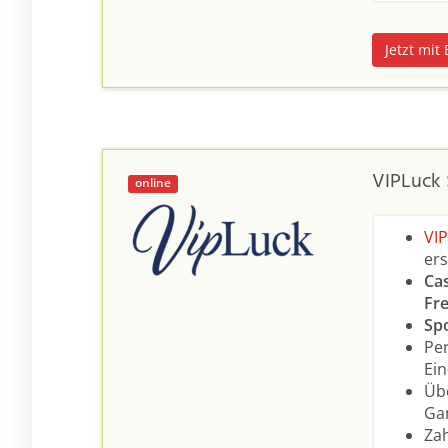
Jetzt mit
VIPLuck
online
VI
ers
Ca
Fre
Sp
Per
Ein
Übe
Ga
Za