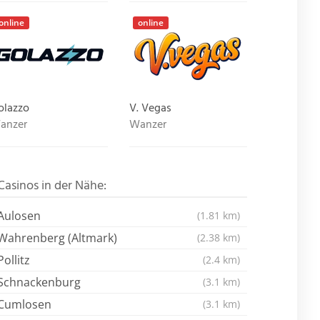
online
online
olazzo
V. Vegas
anzer
Wanzer
Casinos in der Nähe:
Aulosen
(1.81 km)
Wahrenberg (Altmark)
(2.38 km)
Pollitz
(2.4 km)
Schnackenburg
(3.1 km)
Cumlosen
(3.1 km)