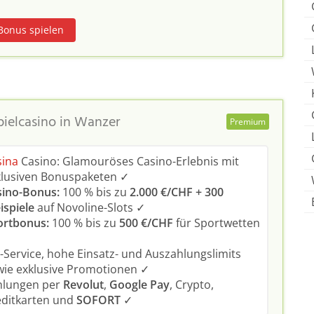
 Bonus spielen
pielcasino in
Wanzer
Premium
sina
Casino: Glamouröses Casino-Erlebnis mit
klusiven Bonuspaketen ✓
sino-Bonus:
100 % bis zu
2.000 €/CHF + 300
ispiele
auf Novoline-Slots ✓
ortbonus:
100 % bis zu
500 €/CHF
für Sportwetten
-Service, hohe Einsatz- und Auszahlungslimits
wie exklusive Promotionen ✓
hlungen per
Revolut
,
Google Pay
, Crypto,
editkarten und
SOFORT
✓