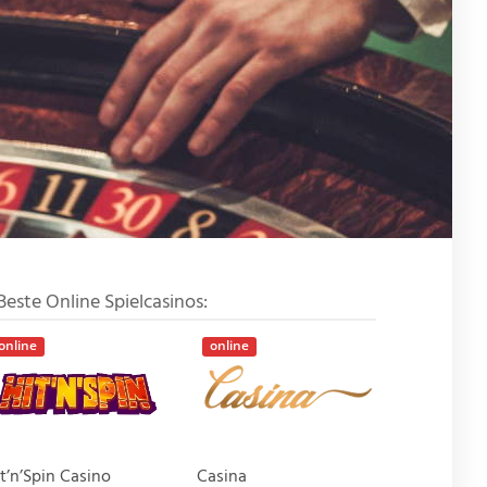
Beste Online Spielcasinos:
online
online
t’n’Spin Casino
Casina