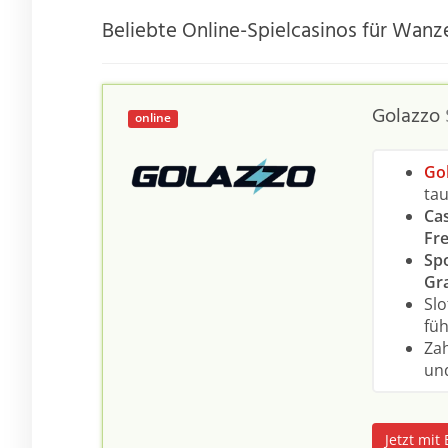
Beliebte Online-Spielcasinos für Wanz
Golazzo
online
Go
ta
Ca
Fre
Sp
Gr
Slo
füh
Za
un
Jetzt mit