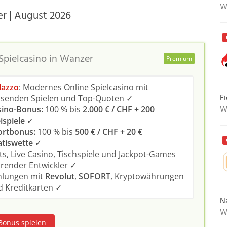
W
er | August 2026
Spielcasino in
Wanzer
Premium
lazzo
: Modernes Online Spielcasino mit
Fi
usenden Spielen und Top-Quoten ✓
W
sino-Bonus:
100 % bis
2.000 € / CHF + 200
ispiele
✓
ortbonus:
100 % bis
500 € / CHF + 20 €
atiswette
✓
ts, Live Casino, Tischspiele und Jackpot-Games
render Entwickler ✓
hlungen mit
Revolut
,
SOFORT
, Kryptowährungen
d Kreditkarten ✓
N
W
 Bonus spielen