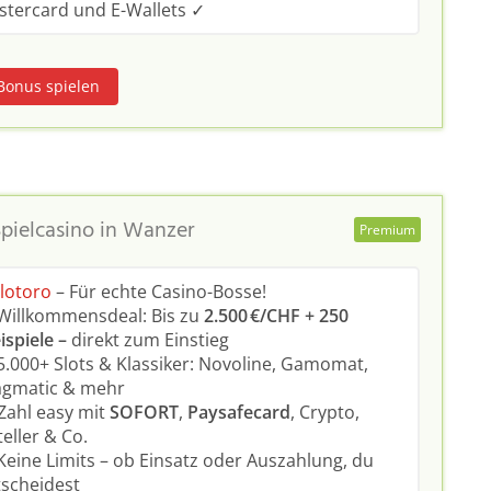
stercard und E-Wallets ✓
 Bonus spielen
pielcasino in
Wanzer
Premium
lotoro
– Für echte Casino-Bosse!
 Willkommensdeal: Bis zu
2.500 €/CHF + 250
ispiele –
direkt zum Einstieg
5.000+ Slots & Klassiker: Novoline, Gamomat,
agmatic & mehr
Zahl easy mit
SOFORT
,
Paysafecard
, Crypto,
eller & Co.
Keine Limits – ob Einsatz oder Auszahlung, du
tscheidest