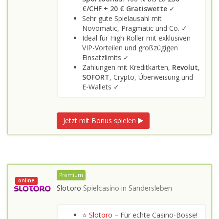
€/CHF + 20 € Gratiswette
✓
Sehr gute Spielausahl mit
Novomatic, Pragmatic und Co. ✓
Ideal für High Roller mit exklusiven
VIP-Vorteilen und großzügigen
Einsatzlimits ✓
Zahlungen mit Kreditkarten,
Revolut
,
SOFORT
, Crypto, Überweisung und
E-Wallets ✓
Jetzt mit Bonus spielen
Premium
online
Slotoro
Spielcasino in
Sandersleben
⭐
Slotoro
– Für echte Casino-Bosse!