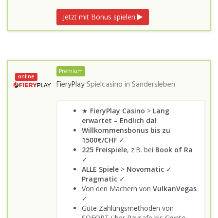
Jetzt mit Bonus spielen
Premium
online
FieryPlay
Spielcasino in
Sandersleben
★
FieryPlay Casino
>
Lang
erwartet – Endlich da!
Willkommensbonus bis zu
1500€/CHF
✓
225 Freispiele
, z.B. bei
Book of Ra
✓
ALLE Spiele
>
Novomatic
✓
Pragmatic
✓
Von den Machern von
VulkanVegas
✓
Gute Zahlungsmethoden von
SOFORT über Paysafe bis Crypto