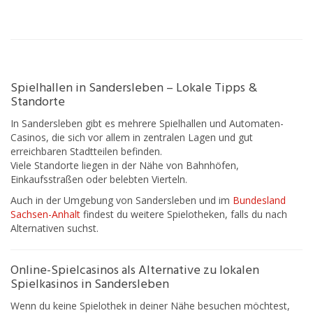
Spielhallen in Sandersleben – Lokale Tipps &
Standorte
In Sandersleben gibt es mehrere Spielhallen und Automaten-
Casinos, die sich vor allem in zentralen Lagen und gut
erreichbaren Stadtteilen befinden.
Viele Standorte liegen in der Nähe von Bahnhöfen,
Einkaufsstraßen oder belebten Vierteln.
Auch in der Umgebung von Sandersleben und im
Bundesland
Sachsen-Anhalt
findest du weitere Spielotheken, falls du nach
Alternativen suchst.
Online-Spielcasinos als Alternative zu lokalen
Spielkasinos in Sandersleben
Wenn du keine Spielothek in deiner Nähe besuchen möchtest,