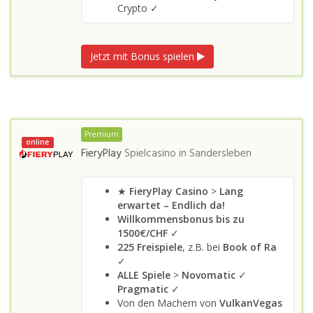
Crypto ✓
Jetzt mit Bonus spielen
Premium
online
FieryPlay
Spielcasino in
Sandersleben
★
FieryPlay Casino
>
Lang
erwartet – Endlich da!
Willkommensbonus bis zu
1500€/CHF
✓
225 Freispiele
, z.B. bei
Book of Ra
✓
ALLE Spiele
>
Novomatic
✓
Pragmatic
✓
Von den Machern von
VulkanVegas