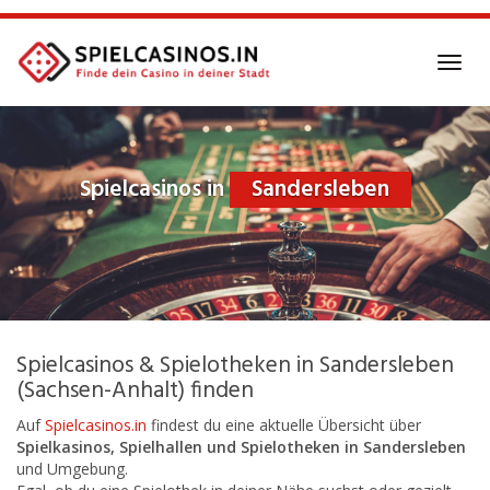
Skip
to
main
Toggl
content
navig
Spielcasinos in
Sandersleben
Spielcasinos & Spielotheken in Sandersleben
(Sachsen-Anhalt) finden
Auf
Spielcasinos.in
findest du eine aktuelle Übersicht über
Spielkasinos,
Spielhallen und Spielotheken in Sandersleben
und Umgebung.