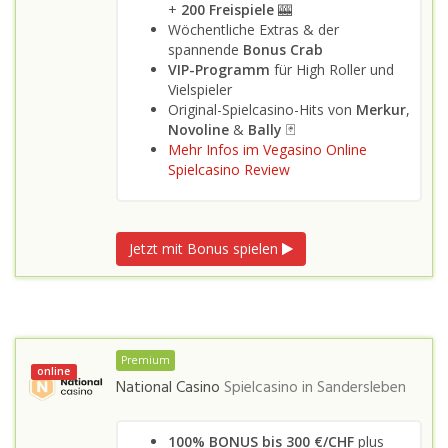
+
200 Freispiele
🎰
Wöchentliche Extras & der
spannende
Bonus Crab
VIP-Programm
für High Roller und
Vielspieler
Original-Spielcasino-Hits von
Merkur
,
Novoline
&
Bally
🃏
Mehr Infos im Vegasino Online
Spielcasino Review
Jetzt mit Bonus spielen
Premium
online
National Casino
Spielcasino in
Sandersleben
100% BONUS bis 300 €/CHF
plus