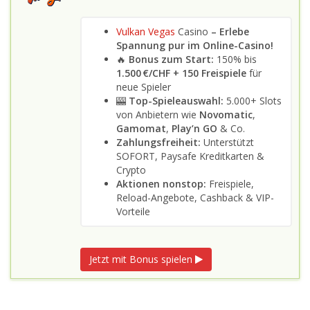
Vulkan Vegas
Casino
– Erlebe
Spannung pur im Online-Casino!
🔥
Bonus zum Start:
150% bis
1.500 €/CHF + 150 Freispiele
für
neue Spieler
🎰
Top-Spieleauswahl:
5.000+ Slots
von Anbietern wie
Novomatic
,
Gamomat
,
Play’n GO
& Co.
Zahlungsfreiheit:
Unterstützt
SOFORT, Paysafe Kreditkarten &
Crypto
Aktionen nonstop:
Freispiele,
Reload-Angebote, Cashback & VIP-
Vorteile
Jetzt mit Bonus spielen