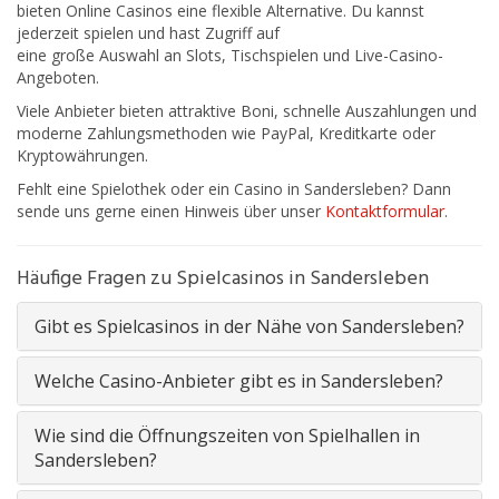
bieten Online Casinos eine flexible Alternative. Du kannst
jederzeit spielen und hast Zugriff auf
eine große Auswahl an Slots, Tischspielen und Live-Casino-
Angeboten.
Viele Anbieter bieten attraktive Boni, schnelle Auszahlungen und
moderne Zahlungsmethoden wie PayPal, Kreditkarte oder
Kryptowährungen.
Fehlt eine Spielothek oder ein Casino in Sandersleben? Dann
sende uns gerne einen Hinweis über unser
Kontaktformular
.
Häufige Fragen zu Spielcasinos in Sandersleben
Gibt es Spielcasinos in der Nähe von Sandersleben?
Welche Casino-Anbieter gibt es in Sandersleben?
Wie sind die Öffnungszeiten von Spielhallen in
Sandersleben?