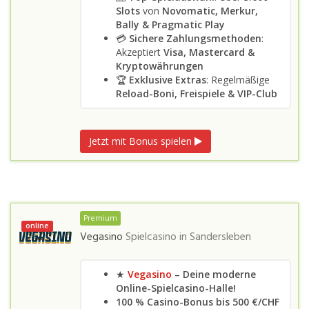
Slots
von
Novomatic, Merkur,
Bally & Pragmatic Play
💳
Sichere Zahlungsmethoden
:
Akzeptiert
Visa, Mastercard &
Kryptowährungen
🏆
Exklusive Extras
: Regelmäßige
Reload-Boni, Freispiele & VIP-Club
Jetzt mit Bonus spielen
Premium
online
Vegasino
Spielcasino in
Sandersleben
★
Vegasino
– Deine moderne
Online-Spielcasino-Halle!
100 % Casino-Bonus bis 500 €/CHF