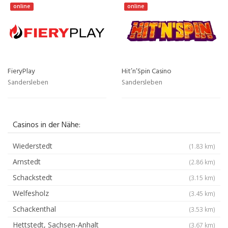
online
online
FieryPlay
Hit’n’Spin Casino
Sandersleben
Sandersleben
Casinos in der Nähe:
Wiederstedt
(1.83 km)
Arnstedt
(2.86 km)
Schackstedt
(3.15 km)
Welfesholz
(3.45 km)
Schackenthal
(3.53 km)
Hettstedt, Sachsen-Anhalt
(3.67 km)