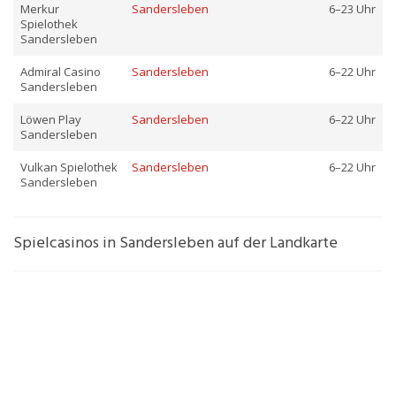
Merkur
Sandersleben
6–23 Uhr
Spielothek
Sandersleben
Admiral Casino
Sandersleben
6–22 Uhr
Sandersleben
Löwen Play
Sandersleben
6–22 Uhr
Sandersleben
Vulkan Spielothek
Sandersleben
6–22 Uhr
Sandersleben
Spielcasinos in Sandersleben auf der Landkarte