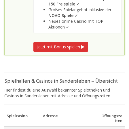
150 Freispiele
✓
Großes Spielangebot inklusive der
NOVO Spiele
✓
Neues online Casino mit TOP
Aktionen ✓
Jetzt mit Bonus spielen
Spielhallen & Casinos in Sandersleben – Übersicht
Hier findest du eine Auswahl bekannter Spielotheken und
Casinos in Sandersleben mit Adresse und Öffnungszeiten.
Spielcasino
Adresse
Öffnungsze
iten