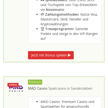
und Tischspiele von Top-Entwicklern
vie
Novomatic
💳
Zahlungsmethoden:
Nutze Visa,
Mastercard, Skrill, Neteller und
Kryptowährungen
🏆
Treueprogramm:
Sammle
Punkte und steige in den VIP-Rängen
auf
Jetzt mit Bonus spielen
Premium
online
MAD Casino
Spielcasino in
Sandersleben
MAD Casino: Premium Casino und
Sportwetten für anspruchsvolle