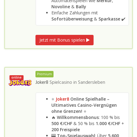
Automatenspielen wie
Merkur
,
Novoline
&
Bally
Einfache Zahlungen mit
Sofortüberweisung
&
Sparkasse
✔️
Jetzt mit Bonus spielen
Premium
online
Joker8
Spielcasino in
Sandersleben
⭐
Joker8
Online Spielhalle –
Ultimatives Casino-Vergnügen
ohne Grenzen!
⭐
🔥
Willkommensbonus
: 100 % bis
500 €/CHF
& 50 % bis
1.000 €/CHF
+
200 Freispiele
🎰
Top-Spielauswahl
: Über
5.600