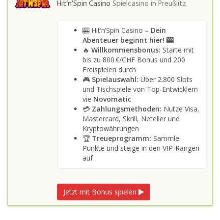
Hit’n’Spin Casino
Spielcasino in
Preußlitz
🎰 Hit’n’Spin Casino
– Dein
Abenteuer beginnt hier! 🎰
🔥
Willkommensbonus:
Starte mit
bis zu 800 €/CHF Bonus und 200
Freispielen durch
🎮
Spielauswahl:
Über 2.800 Slots
und Tischspiele von Top-Entwicklern
vie
Novomatic
💳
Zahlungsmethoden:
Nutze Visa,
Mastercard, Skrill, Neteller und
Kryptowährungen
🏆
Treueprogramm:
Sammle
Punkte und steige in den VIP-Rängen
auf
Jetzt mit Bonus spielen