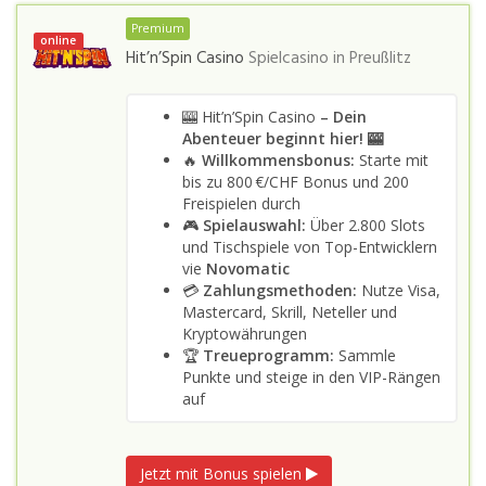
Premium
online
Hit’n’Spin Casino
Spielcasino in
Preußlitz
🎰 Hit’n’Spin Casino
– Dein
Abenteuer beginnt hier! 🎰
🔥
Willkommensbonus:
Starte mit
bis zu 800 €/CHF Bonus und 200
Freispielen durch
🎮
Spielauswahl:
Über 2.800 Slots
und Tischspiele von Top-Entwicklern
vie
Novomatic
💳
Zahlungsmethoden:
Nutze Visa,
Mastercard, Skrill, Neteller und
Kryptowährungen
🏆
Treueprogramm:
Sammle
Punkte und steige in den VIP-Rängen
auf
Jetzt mit Bonus spielen