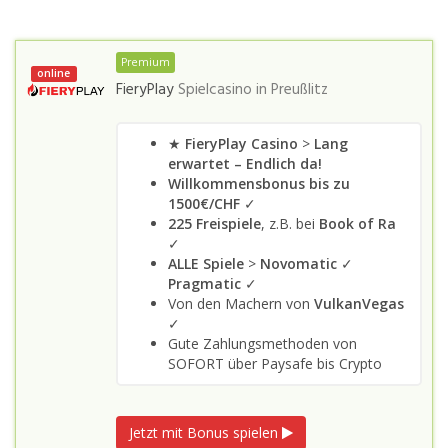
Premium
online
FieryPlay
Spielcasino in
Preußlitz
★
FieryPlay Casino
>
Lang
erwartet – Endlich da!
Willkommensbonus bis zu
1500€/CHF
✓
225 Freispiele
, z.B. bei
Book of Ra
✓
ALLE Spiele
>
Novomatic
✓
Pragmatic
✓
Von den Machern von
VulkanVegas
✓
Gute Zahlungsmethoden von
SOFORT über Paysafe bis Crypto
Jetzt mit Bonus spielen