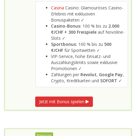
Casina
Casino: Glamouröses Casino-
Erlebnis mit exklusiven
Bonuspaketen ✓
Casino-Bonus:
100 % bis zu
2.000
€/CHF + 300 Freispiele
auf Novoline-
Slots ✓
Sportbonus:
100 % bis zu
500
€/CHF
für Sportwetten ✓
VIP-Service, hohe Einsatz- und
Auszahlungslimits sowie exklusive
Promotionen ✓
Zahlungen per
Revolut
,
Google Pay
,
Crypto, Kreditkarten und
SOFORT
✓
Jetzt mit Bonus spielen
Premium