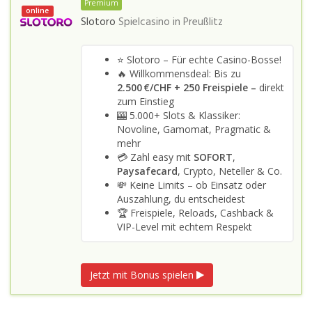
Premium
online
Slotoro
Spielcasino in
Preußlitz
⭐ Slotoro – Für echte Casino-Bosse!
🔥 Willkommensdeal: Bis zu
2.500 €/CHF + 250 Freispiele –
direkt
zum Einstieg
🎰 5.000+ Slots & Klassiker:
Novoline, Gamomat, Pragmatic &
mehr
💳 Zahl easy mit
SOFORT
,
Paysafecard
, Crypto, Neteller & Co.
💸 Keine Limits – ob Einsatz oder
Auszahlung, du entscheidest
🏆 Freispiele, Reloads, Cashback &
VIP-Level mit echtem Respekt
Jetzt mit Bonus spielen