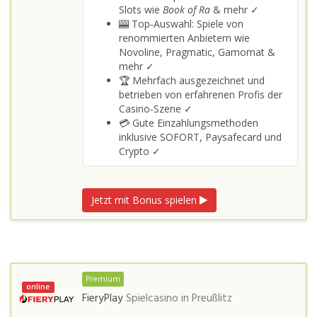
Slots wie
Book of Ra
& mehr ✓
🎰 Top‑Auswahl: Spiele von
renommierten Anbietern wie
Novoline, Pragmatic, Gamomat &
mehr ✓
🏆 Mehrfach ausgezeichnet und
betrieben von erfahrenen Profis der
Casino‑Szene ✓
💳 Gute Einzahlungsmethoden
inklusive SOFORT, Paysafecard und
Crypto ✓
Jetzt mit Bonus spielen
Premium
online
FieryPlay
Spielcasino in
Preußlitz