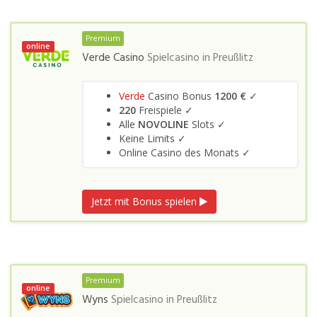
Premium
online
Verde Casino
Spielcasino in
Preußlitz
Verde
Casino Bonus
1200 €
✓
220
Freispiele ✓
Alle
NOVOLINE
Slots ✓
Keine Limits ✓
Online Casino des Monats ✓
Jetzt mit Bonus spielen
Premium
online
Wyns
Spielcasino in
Preußlitz