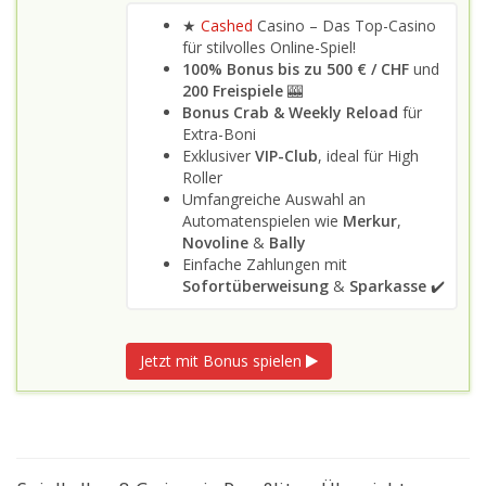
★
Cashed
Casino – Das Top-Casino
für stilvolles Online-Spiel!
100% Bonus bis zu 500 €
/ CHF
und
200 Freispiele
🎰
Bonus Crab & Weekly Reload
für
Extra-Boni
Exklusiver
VIP-Club
, ideal für High
Roller
Umfangreiche Auswahl an
Automatenspielen wie
Merkur
,
Novoline
&
Bally
Einfache Zahlungen mit
Sofortüberweisung
&
Sparkasse
✔️
Jetzt mit Bonus spielen