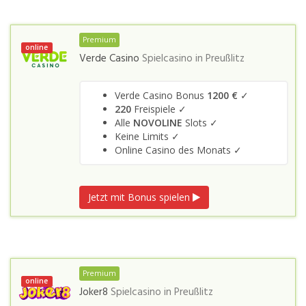
Premium
online
Verde Casino
Spielcasino in
Preußlitz
Verde Casino Bonus
1200 €
✓
220
Freispiele ✓
Alle
NOVOLINE
Slots ✓
Keine Limits ✓
Online Casino des Monats ✓
Jetzt mit Bonus spielen
Premium
online
Joker8
Spielcasino in
Preußlitz