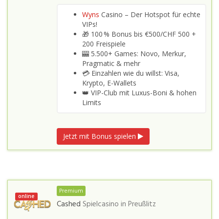
Wyns
Casino – Der Hotspot für echte
VIPs!
🎁 100 % Bonus bis €500/CHF 500 +
200 Freispiele
🎰 5.500+ Games: Novo, Merkur,
Pragmatic & mehr
💳 Einzahlen wie du willst: Visa,
Krypto, E-Wallets
👑 VIP-Club mit Luxus-Boni & hohen
Limits
Jetzt mit Bonus spielen
Premium
online
Cashed
Spielcasino in
Preußlitz