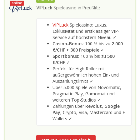
online
VIPLuck
Spielcasino in
Preußlitz
VIPLuck
Spielcasino: Luxus,
Exklusivität und erstklassiger VIP-
Service auf höchstem Niveau ✓
Casino-Bonus:
100 % bis zu
2.000
€/CHF + 300 Freispiele
✓
Sportbonus:
100 % bis zu
500
€/CHF
✓
Perfekt für High Roller mit
außergewöhnlich hohen Ein- und
Auszahlungslimits ✓
Über 5.000 Spiele von Novomatic,
Pragmatic Play, Gamomat und
weiteren Top-Studios ✓
Zahlungen über
Revolut
,
Google
Pay
, Crypto, Visa, Mastercard und E-
Wallets ✓