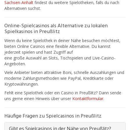
Sachsen-Anhalt
findest du weitere Spielotheken, falls du nach
Alternativen suchst.
Online-Spielcasinos als Alternative zu lokalen
Spielkasinos in Preußlitz
Wenn du keine Spielothek in deiner Nähe besuchen möchtest,
bieten Online Casinos eine flexible Alternative. Du kannst
jederzeit spielen und hast Zugriff auf
eine große Auswahl an Slots, Tischspielen und Live-Casino-
Angeboten.
Viele Anbieter bieten attraktive Boni, schnelle Auszahlungen und
moderne Zahlungsmethoden wie PayPal, Kreditkarte oder
Kryptowährungen.
Fehlt eine Spielothek oder ein Casino in Preußlitz? Dann sende
uns gerne einen Hinweis über unser
Kontaktformular
.
Häufige Fragen zu Spielcasinos in Preußlitz
Gibt es Spielcasinos in der Nähe von Preußlitz?