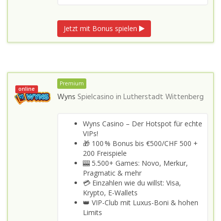
Jetzt mit Bonus spielen
Premium
online
Wyns
Spielcasino in
Lutherstadt Wittenberg
Wyns Casino – Der Hotspot für echte
VIPs!
🎁 100 % Bonus bis €500/CHF 500 +
200 Freispiele
🎰 5.500+ Games: Novo, Merkur,
Pragmatic & mehr
💳 Einzahlen wie du willst: Visa,
Krypto, E-Wallets
👑 VIP-Club mit Luxus-Boni & hohen
Limits