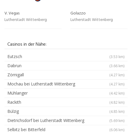
V. Vegas
Golazzo
Lutherstadt Wittenberg
Lutherstadt Wittenberg
Casinos in der Nähe:
Eutzsch
(3.53 km)
Dabrun
(3.66 km)
Zörnigall
(4.27 km)
Mochau bei Lutherstadt Wittenberg
(4.27 km)
Mühlanger
(4.42 km)
Rackith
(4.82 km)
Bülzig
(4.85 km)
Dietrichsdorf bei Lutherstadt Wittenberg
(5.69 km)
Selbitz bei Bitterfeld
(6.06 km)