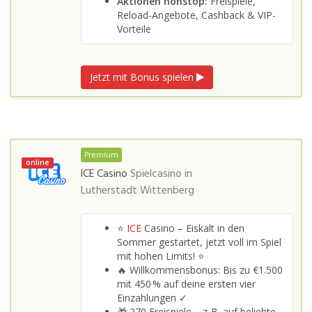
Aktionen nonstop:
Freispiele,
Reload-Angebote, Cashback & VIP-
Vorteile
Jetzt mit Bonus spielen
Premium
online
ICE Casino
Spielcasino in
Lutherstadt Wittenberg
⭐
ICE
Casino – Eiskalt in den
Sommer gestartet, jetzt voll im Spiel
mit hohen Limits! ⭐
🔥 Willkommensbonus: Bis zu €1.500
mit 450 % auf deine ersten vier
Einzahlungen ✓
🎁 270 Freispiele – z. B. auf beliebte