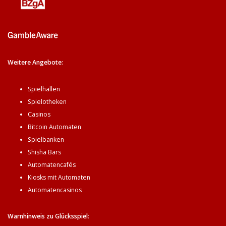
Weitere Angebote:
Spielhallen
Spielotheken
Casinos
Bitcoin Automaten
Spielbanken
Shisha Bars
Automatencafés
Kiosks mit Automaten
Automatencasinos
Warnhinweis zu Glücksspiel
: