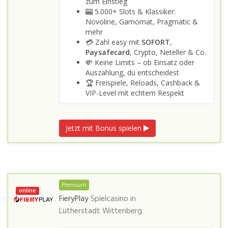
zum Einstieg
🎰 5.000+ Slots & Klassiker:
Novoline, Gamomat, Pragmatic &
mehr
💳 Zahl easy mit
SOFORT
,
Paysafecard
, Crypto, Neteller & Co.
💸 Keine Limits – ob Einsatz oder
Auszahlung, du entscheidest
🏆 Freispiele, Reloads, Cashback &
VIP-Level mit echtem Respekt
Jetzt mit Bonus spielen
Premium
online
FieryPlay
Spielcasino in
Lutherstadt Wittenberg