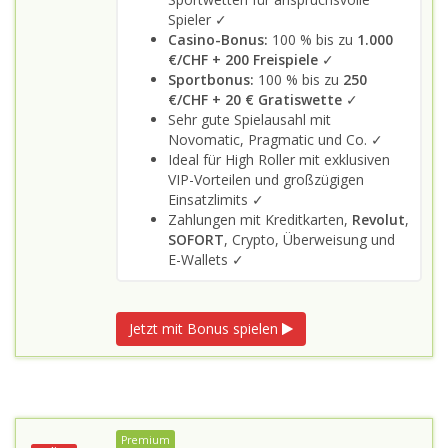
Spieler ✓
Casino-Bonus:
100 % bis zu
1.000
€/CHF + 200 Freispiele
✓
Sportbonus:
100 % bis zu
250
€/CHF + 20 € Gratiswette
✓
Sehr gute Spielausahl mit
Novomatic, Pragmatic und Co. ✓
Ideal für High Roller mit exklusiven
VIP-Vorteilen und großzügigen
Einsatzlimits ✓
Zahlungen mit Kreditkarten,
Revolut
,
SOFORT
, Crypto, Überweisung und
E-Wallets ✓
Jetzt mit Bonus spielen
Premium