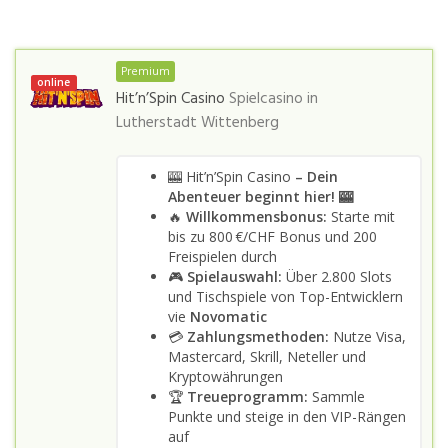
Premium
online
Hit’n’Spin Casino
Spielcasino in
Lutherstadt Wittenberg
🎰 Hit’n’Spin Casino
– Dein
Abenteuer beginnt hier! 🎰
🔥
Willkommensbonus:
Starte mit
bis zu 800 €/CHF Bonus und 200
Freispielen durch
🎮
Spielauswahl:
Über 2.800 Slots
und Tischspiele von Top-Entwicklern
vie
Novomatic
💳
Zahlungsmethoden:
Nutze Visa,
Mastercard, Skrill, Neteller und
Kryptowährungen
🏆
Treueprogramm:
Sammle
Punkte und steige in den VIP-Rängen
auf