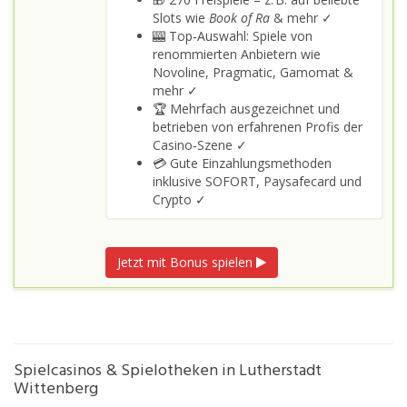
Slots wie
Book of Ra
& mehr ✓
🎰 Top‑Auswahl: Spiele von
renommierten Anbietern wie
Novoline, Pragmatic, Gamomat &
mehr ✓
🏆 Mehrfach ausgezeichnet und
betrieben von erfahrenen Profis der
Casino‑Szene ✓
💳 Gute Einzahlungsmethoden
inklusive SOFORT, Paysafecard und
Crypto ✓
Jetzt mit Bonus spielen
Spielcasinos & Spielotheken in Lutherstadt
Wittenberg