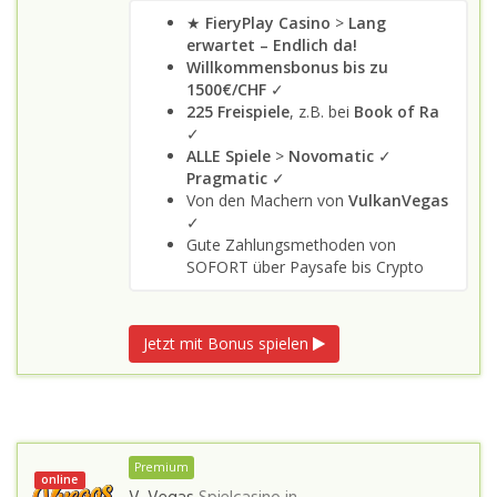
★
FieryPlay Casino
>
Lang
erwartet – Endlich da!
Willkommensbonus bis zu
1500€/CHF
✓
225 Freispiele
, z.B. bei
Book of Ra
✓
ALLE Spiele
>
Novomatic
✓
Pragmatic
✓
Von den Machern von
VulkanVegas
✓
Gute Zahlungsmethoden von
SOFORT über Paysafe bis Crypto
Jetzt mit Bonus spielen
Premium
online