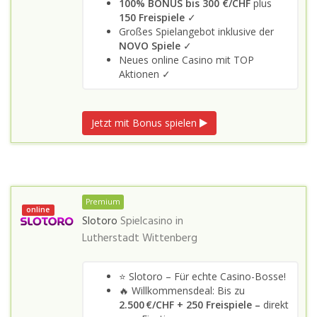
100% BONUS bis 300 €/CHF
plus
150 Freispiele
✓
Großes Spielangebot inklusive der
NOVO Spiele
✓
Neues online Casino mit TOP
Aktionen ✓
Jetzt mit Bonus spielen
Premium
online
Slotoro
Spielcasino in
Lutherstadt Wittenberg
⭐ Slotoro – Für echte Casino-Bosse!
🔥 Willkommensdeal: Bis zu
2.500 €/CHF + 250 Freispiele –
direkt