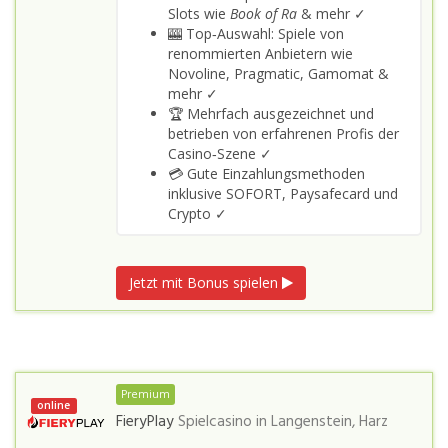
Slots wie
Book of Ra
& mehr ✓
🎰 Top‑Auswahl: Spiele von
renommierten Anbietern wie
Novoline, Pragmatic, Gamomat &
mehr ✓
🏆 Mehrfach ausgezeichnet und
betrieben von erfahrenen Profis der
Casino‑Szene ✓
💳 Gute Einzahlungsmethoden
inklusive SOFORT, Paysafecard und
Crypto ✓
Jetzt mit Bonus spielen
Premium
online
FieryPlay
Spielcasino in
Langenstein, Harz