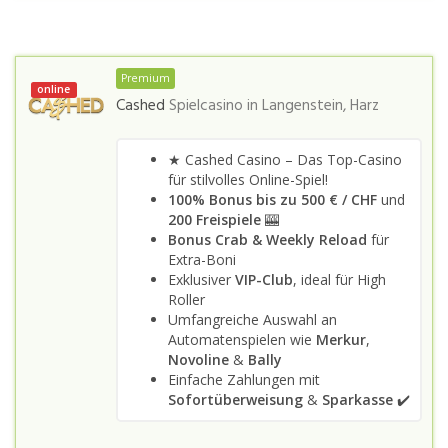
Premium
online
Cashed
Spielcasino in
Langenstein, Harz
★ Cashed Casino – Das Top-Casino
für stilvolles Online-Spiel!
100% Bonus bis zu 500 €
/ CHF
und
200 Freispiele
🎰
Bonus Crab & Weekly Reload
für
Extra-Boni
Exklusiver
VIP-Club
, ideal für High
Roller
Umfangreiche Auswahl an
Automatenspielen wie
Merkur
,
Novoline
&
Bally
Einfache Zahlungen mit
Sofortüberweisung
&
Sparkasse
✔️