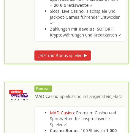
+ 20 € Gratiswette
✓
Slots, Live Casino, Tischspiele und
Jackpot-Games führender Entwickler
✓
Zahlungen mit
Revolut
,
SOFORT
,
Kryptowährungen und Kreditkarten ✓
Jetzt mit Bonus spielen
Premium
online
MAD Casino
Spielcasino in
Langenstein, Harz
MAD Casino
: Premium Casino und
Sportwetten für anspruchsvolle
Spieler ✓
Casino-Bonus:
100 % bis zu
1.000