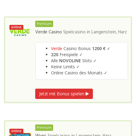
Premium
online
Verde Casino
Spielcasino in
Langenstein, Harz
Verde
Casino Bonus
1200 €
✓
220
Freispiele ✓
Alle
NOVOLINE
Slots ✓
Keine Limits ✓
Online Casino des Monats ✓
Jetzt mit Bonus spielen
Premium
online