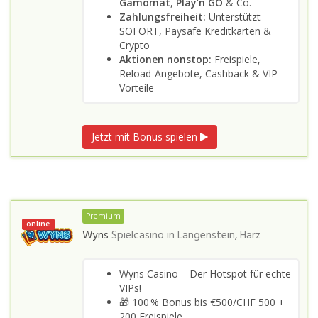
Gamomat
,
Play’n GO
& Co.
Zahlungsfreiheit:
Unterstützt
SOFORT, Paysafe Kreditkarten &
Crypto
Aktionen nonstop:
Freispiele,
Reload-Angebote, Cashback & VIP-
Vorteile
Jetzt mit Bonus spielen
Premium
online
Wyns
Spielcasino in
Langenstein, Harz
Wyns Casino – Der Hotspot für echte
VIPs!
🎁 100 % Bonus bis €500/CHF 500 +
200 Freispiele