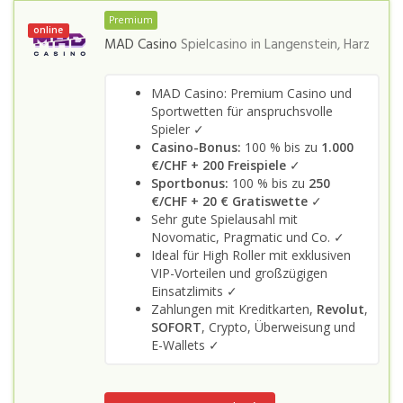
Premium
online
MAD Casino
Spielcasino in
Langenstein, Harz
MAD Casino: Premium Casino und
Sportwetten für anspruchsvolle
Spieler ✓
Casino-Bonus:
100 % bis zu
1.000
€/CHF + 200 Freispiele
✓
Sportbonus:
100 % bis zu
250
€/CHF + 20 € Gratiswette
✓
Sehr gute Spielausahl mit
Novomatic, Pragmatic und Co. ✓
Ideal für High Roller mit exklusiven
VIP-Vorteilen und großzügigen
Einsatzlimits ✓
Zahlungen mit Kreditkarten,
Revolut
,
SOFORT
, Crypto, Überweisung und
E-Wallets ✓