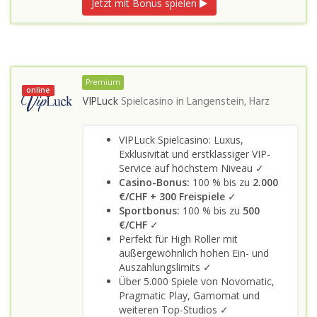
Jetzt mit Bonus spielen
Premium
online
VIPLuck
Spielcasino in
Langenstein, Harz
VIPLuck Spielcasino: Luxus,
Exklusivität und erstklassiger VIP-
Service auf höchstem Niveau ✓
Casino-Bonus:
100 % bis zu
2.000
€/CHF + 300 Freispiele
✓
Sportbonus:
100 % bis zu
500
€/CHF
✓
Perfekt für High Roller mit
außergewöhnlich hohen Ein- und
Auszahlungslimits ✓
Über 5.000 Spiele von Novomatic,
Pragmatic Play, Gamomat und
weiteren Top-Studios ✓