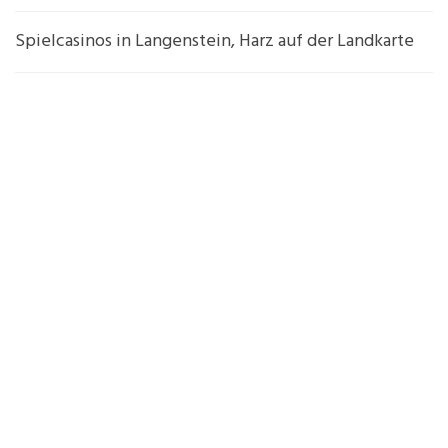
Spielcasinos in Langenstein, Harz auf der Landkarte