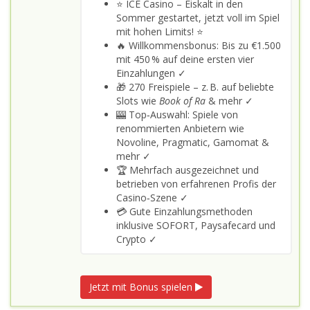
⭐ ICE Casino – Eiskalt in den
Sommer gestartet, jetzt voll im Spiel
mit hohen Limits! ⭐
🔥 Willkommensbonus: Bis zu €1.500
mit 450 % auf deine ersten vier
Einzahlungen ✓
🎁 270 Freispiele – z. B. auf beliebte
Slots wie
Book of Ra
& mehr ✓
🎰 Top‑Auswahl: Spiele von
renommierten Anbietern wie
Novoline, Pragmatic, Gamomat &
mehr ✓
🏆 Mehrfach ausgezeichnet und
betrieben von erfahrenen Profis der
Casino‑Szene ✓
💳 Gute Einzahlungsmethoden
inklusive SOFORT, Paysafecard und
Crypto ✓
Jetzt mit Bonus spielen