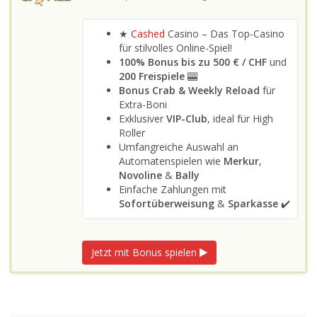
★
Cashed
Casino – Das Top-Casino
für stilvolles Online-Spiel!
100% Bonus bis zu 500 €
/ CHF
und
200 Freispiele
🎰
Bonus Crab & Weekly Reload
für
Extra-Boni
Exklusiver
VIP-Club
, ideal für High
Roller
Umfangreiche Auswahl an
Automatenspielen wie
Merkur
,
Novoline
&
Bally
Einfache Zahlungen mit
Sofortüberweisung
&
Sparkasse
✔️
Jetzt mit Bonus spielen