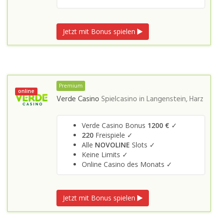
Jetzt mit Bonus spielen
Premium
online
Verde Casino
Spielcasino in
Langenstein, Harz
Verde Casino Bonus
1200 €
✓
220
Freispiele ✓
Alle
NOVOLINE
Slots ✓
Keine Limits ✓
Online Casino des Monats ✓
Jetzt mit Bonus spielen