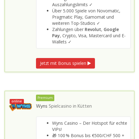
Auszahlungslimits ✓
Über 5.000 Spiele von Novomatic,
Pragmatic Play, Gamomat und
weiteren Top-Studios ✓
Zahlungen über
Revolut
,
Google
Pay
, Crypto, Visa, Mastercard und E-
Wallets ✓
Jetzt mit Bonus spielen
Premium
online
Wyns
Spielcasino in
Kütten
Wyns Casino – Der Hotspot für echte
VIPs!
🎁 100 % Bonus bis €500/CHF 500 +