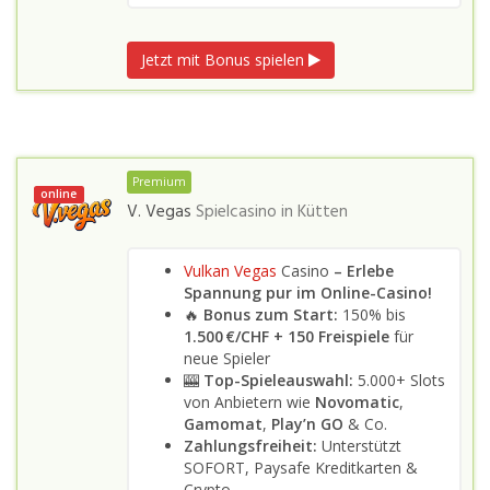
Jetzt mit Bonus spielen
Premium
online
V. Vegas
Spielcasino in
Kütten
Vulkan Vegas
Casino
– Erlebe
Spannung pur im Online-Casino!
🔥
Bonus zum Start:
150% bis
1.500 €/CHF + 150 Freispiele
für
neue Spieler
🎰
Top-Spieleauswahl:
5.000+ Slots
von Anbietern wie
Novomatic
,
Gamomat
,
Play’n GO
& Co.
Zahlungsfreiheit:
Unterstützt
SOFORT, Paysafe Kreditkarten &
Crypto