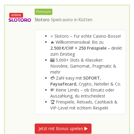
Premium
online
Slotoro
Spielcasino in
Kütten
⭐ Slotoro – Für echte Casino-Bosse!
🔥 Willkommensdeal: Bis zu
2.500 €/CHF + 250 Freispiele –
direkt
zum Einstieg
🎰 5.000+ Slots & Klassiker:
Novoline, Gamomat, Pragmatic &
mehr
💳 Zahl easy mit
SOFORT
,
Paysafecard
, Crypto, Neteller & Co.
💸 Keine Limits – ob Einsatz oder
Auszahlung, du entscheidest
🏆 Freispiele, Reloads, Cashback &
VIP-Level mit echtem Respekt
Jetzt mit Bonus spielen