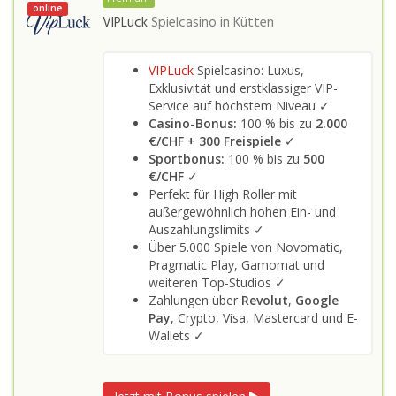
online
VIPLuck
Spielcasino in
Kütten
VIPLuck
Spielcasino: Luxus,
Exklusivität und erstklassiger VIP-
Service auf höchstem Niveau ✓
Casino-Bonus:
100 % bis zu
2.000
€/CHF + 300 Freispiele
✓
Sportbonus:
100 % bis zu
500
€/CHF
✓
Perfekt für High Roller mit
außergewöhnlich hohen Ein- und
Auszahlungslimits ✓
Über 5.000 Spiele von Novomatic,
Pragmatic Play, Gamomat und
weiteren Top-Studios ✓
Zahlungen über
Revolut
,
Google
Pay
, Crypto, Visa, Mastercard und E-
Wallets ✓