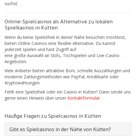
suchst.
Online-Spielcasinos als Alternative zu lokalen
Spielkasinos in Kütten
Wenn du keine Spielothek in deiner Nähe besuchen möchtest,
bieten Online Casinos eine flexible Alternative. Du kannst
jederzeit spielen und hast Zugriff auf
eine große Auswahl an Slots, Tischspielen und Live-Casino-
Angeboten.
Viele Anbieter bieten attraktive Boni, schnelle Auszahlungen und
moderne Zahlungsmethoden wie PayPal, Kreditkarte oder
Kryptowährungen.
Fehlt eine Spielothek oder ein Casino in Kütten? Dann sende uns
gerne einen Hinweis über unser
Kontaktformular
.
Häufige Fragen zu Spielcasinos in Kütten
Gibt es Spielcasinos in der Nähe von Kütten?