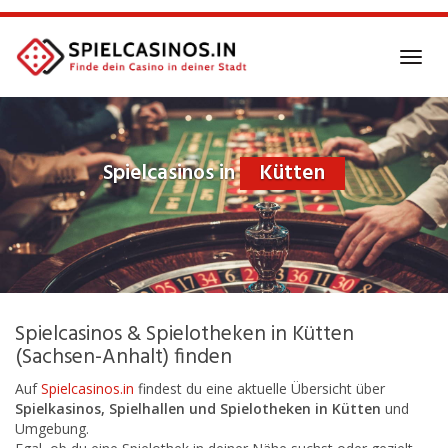
Skip
to
main
Toggl
content
navig
Spielcasinos in
Kütten
Spielcasinos & Spielotheken in Kütten
(Sachsen-Anhalt) finden
Auf
Spielcasinos.in
findest du eine aktuelle Übersicht über
Spielkasinos,
Spielhallen und Spielotheken in Kütten
und
Umgebung.