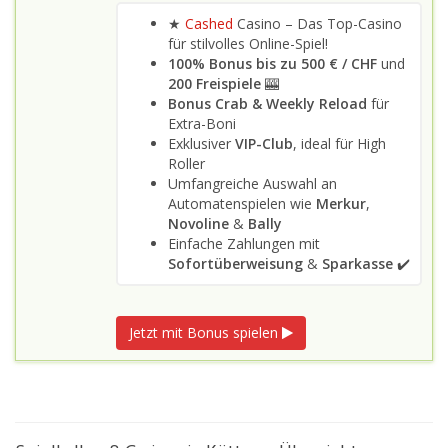
★
Cashed
Casino – Das Top-Casino
für stilvolles Online-Spiel!
100% Bonus bis zu 500 €
/ CHF
und
200 Freispiele
🎰
Bonus Crab & Weekly Reload
für
Extra-Boni
Exklusiver
VIP-Club
, ideal für High
Roller
Umfangreiche Auswahl an
Automatenspielen wie
Merkur
,
Novoline
&
Bally
Einfache Zahlungen mit
Sofortüberweisung
&
Sparkasse
✔️
Jetzt mit Bonus spielen