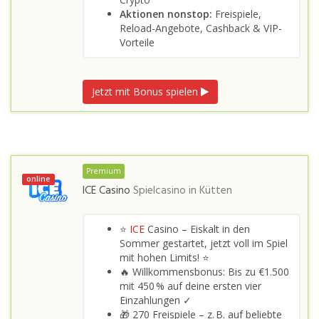
Aktionen nonstop:
Freispiele,
Reload-Angebote, Cashback & VIP-
Vorteile
Jetzt mit Bonus spielen
Premium
online
ICE Casino
Spielcasino in
Kütten
⭐
ICE
Casino – Eiskalt in den
Sommer gestartet, jetzt voll im Spiel
mit hohen Limits! ⭐
🔥 Willkommensbonus: Bis zu €1.500
mit 450 % auf deine ersten vier
Einzahlungen ✓
🎁 270 Freispiele – z. B. auf beliebte