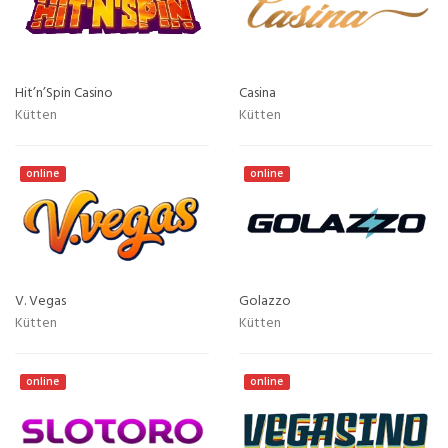
Hit’n’Spin Casino
Casina
Kütten
Kütten
online
online
V. Vegas
Golazzo
Kütten
Kütten
online
online