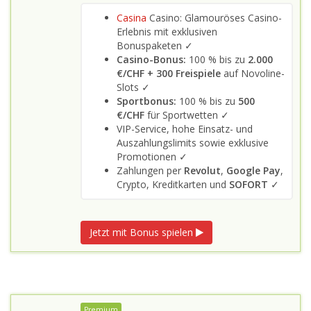
Casina
Casino: Glamouröses Casino-
Erlebnis mit exklusiven
Bonuspaketen ✓
Casino-Bonus:
100 % bis zu
2.000
€/CHF + 300 Freispiele
auf Novoline-
Slots ✓
Sportbonus:
100 % bis zu
500
€/CHF
für Sportwetten ✓
VIP-Service, hohe Einsatz- und
Auszahlungslimits sowie exklusive
Promotionen ✓
Zahlungen per
Revolut
,
Google Pay
,
Crypto, Kreditkarten und
SOFORT
✓
Jetzt mit Bonus spielen
Premium