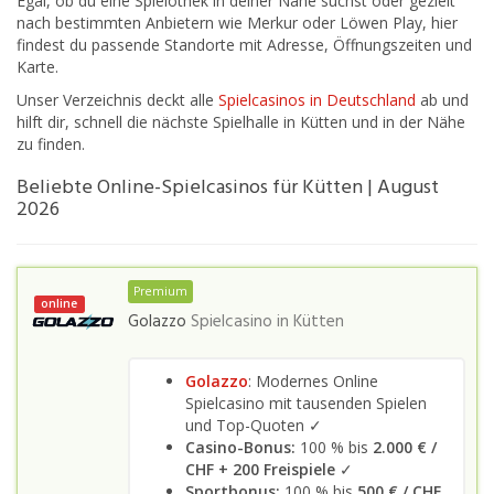
Egal, ob du eine Spielothek in deiner Nähe suchst oder gezielt
nach bestimmten Anbietern wie Merkur oder Löwen Play, hier
findest du passende Standorte mit Adresse, Öffnungszeiten und
Karte.
Unser Verzeichnis deckt alle
Spielcasinos in Deutschland
ab und
hilft dir, schnell die nächste Spielhalle in Kütten und in der Nähe
zu finden.
Beliebte Online-Spielcasinos für Kütten | August
2026
Premium
online
Golazzo
Spielcasino in
Kütten
Golazzo
: Modernes Online
Spielcasino mit tausenden Spielen
und Top-Quoten ✓
Casino-Bonus:
100 % bis
2.000 € /
CHF + 200 Freispiele
✓
Sportbonus:
100 % bis
500 € / CHF