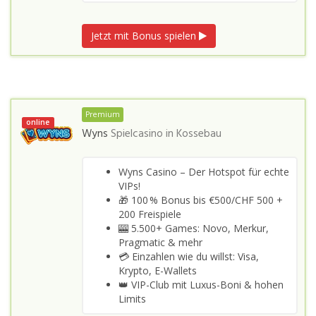
Jetzt mit Bonus spielen
Premium
online
Wyns
Spielcasino in
Kossebau
Wyns Casino – Der Hotspot für echte
VIPs!
🎁 100 % Bonus bis €500/CHF 500 +
200 Freispiele
🎰 5.500+ Games: Novo, Merkur,
Pragmatic & mehr
💳 Einzahlen wie du willst: Visa,
Krypto, E-Wallets
👑 VIP-Club mit Luxus-Boni & hohen
Limits