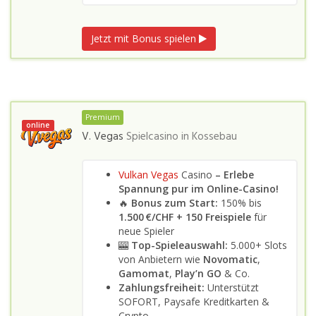
Jetzt mit Bonus spielen
Premium
online
V. Vegas
Spielcasino in
Kossebau
Vulkan Vegas
Casino
– Erlebe
Spannung pur im Online-Casino!
🔥
Bonus zum Start:
150% bis
1.500 €/CHF + 150 Freispiele
für
neue Spieler
🎰
Top-Spieleauswahl:
5.000+ Slots
von Anbietern wie
Novomatic
,
Gamomat
,
Play’n GO
& Co.
Zahlungsfreiheit:
Unterstützt
SOFORT, Paysafe Kreditkarten &
Crypto