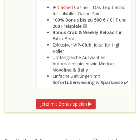
★
Cashed
Casino – Das Top-Casino
für stilvolles Online-Spiel!
100% Bonus bis zu 500 €
/ CHF
und
200 Freispiele
🎰
Bonus Crab & Weekly Reload
für
Extra-Boni
Exklusiver
VIP-Club
, ideal für High
Roller
Umfangreiche Auswahl an
Automatenspielen wie
Merkur
,
Novoline
&
Bally
Einfache Zahlungen mit
Sofortüberweisung
&
Sparkasse
✔️
Jetzt mit Bonus spielen