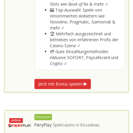
Slots wie
Book of Ra
& mehr ✓
🎰 Top‑Auswahl: Spiele von
renommierten Anbietern wie
Novoline, Pragmatic, Gamomat &
mehr ✓
🏆 Mehrfach ausgezeichnet und
betrieben von erfahrenen Profis der
Casino‑Szene ✓
💳 Gute Einzahlungsmethoden
inklusive SOFORT, Paysafecard und
Crypto ✓
Jetzt mit Bonus spielen
Premium
online
FieryPlay
Spielcasino in
Kossebau