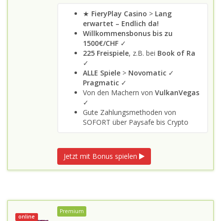
★
FieryPlay Casino
>
Lang
erwartet – Endlich da!
Willkommensbonus bis zu
1500€/CHF
✓
225 Freispiele
, z.B. bei
Book of Ra
✓
ALLE Spiele
>
Novomatic
✓
Pragmatic
✓
Von den Machern von
VulkanVegas
✓
Gute Zahlungsmethoden von
SOFORT über Paysafe bis Crypto
Jetzt mit Bonus spielen
Premium
online