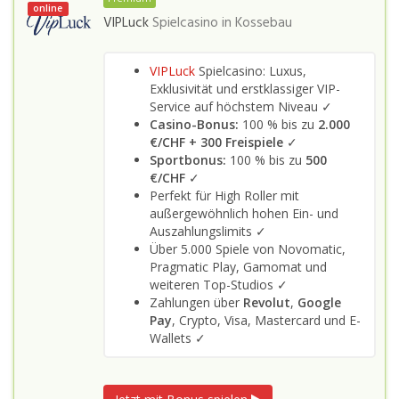
online
VIPLuck
Spielcasino in
Kossebau
VIPLuck
Spielcasino: Luxus,
Exklusivität und erstklassiger VIP-
Service auf höchstem Niveau ✓
Casino-Bonus:
100 % bis zu
2.000
€/CHF + 300 Freispiele
✓
Sportbonus:
100 % bis zu
500
€/CHF
✓
Perfekt für High Roller mit
außergewöhnlich hohen Ein- und
Auszahlungslimits ✓
Über 5.000 Spiele von Novomatic,
Pragmatic Play, Gamomat und
weiteren Top-Studios ✓
Zahlungen über
Revolut
,
Google
Pay
, Crypto, Visa, Mastercard und E-
Wallets ✓