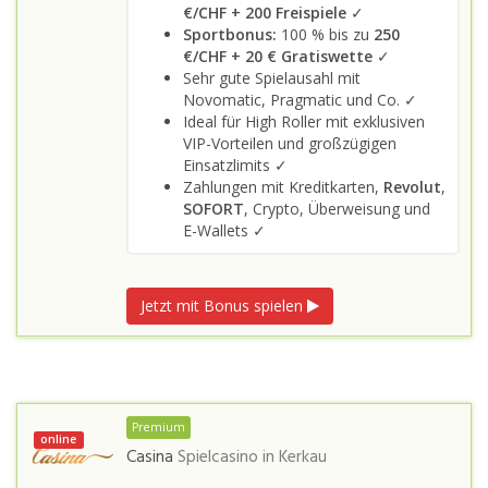
€/CHF + 200 Freispiele
✓
Sportbonus:
100 % bis zu
250
€/CHF + 20 € Gratiswette
✓
Sehr gute Spielausahl mit
Novomatic, Pragmatic und Co. ✓
Ideal für High Roller mit exklusiven
VIP-Vorteilen und großzügigen
Einsatzlimits ✓
Zahlungen mit Kreditkarten,
Revolut
,
SOFORT
, Crypto, Überweisung und
E-Wallets ✓
Jetzt mit Bonus spielen
Premium
online
Casina
Spielcasino in
Kerkau