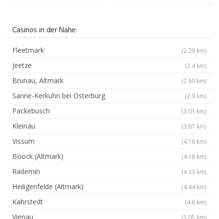
Casinos in der Nähe:
Fleetmark
(2.39 km)
Jeetze
(2.4 km)
Brunau, Altmark
(2.69 km)
Sanne-Kerkuhn bei Osterburg
(2.9 km)
Packebusch
(3.01 km)
Kleinau
(3.67 km)
Vissum
(4.18 km)
Boock (Altmark)
(4.18 km)
Rademin
(4.33 km)
Heiligenfelde (Altmark)
(4.44 km)
Kahrstedt
(4.6 km)
Vienau
(5.05 km)