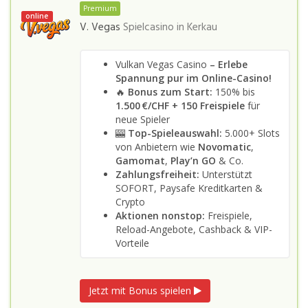
Premium
online
V. Vegas
Spielcasino in
Kerkau
Vulkan Vegas Casino
– Erlebe
Spannung pur im Online-Casino!
🔥
Bonus zum Start:
150% bis
1.500 €/CHF + 150 Freispiele
für
neue Spieler
🎰
Top-Spieleauswahl:
5.000+ Slots
von Anbietern wie
Novomatic
,
Gamomat
,
Play’n GO
& Co.
Zahlungsfreiheit:
Unterstützt
SOFORT, Paysafe Kreditkarten &
Crypto
Aktionen nonstop:
Freispiele,
Reload-Angebote, Cashback & VIP-
Vorteile
Jetzt mit Bonus spielen