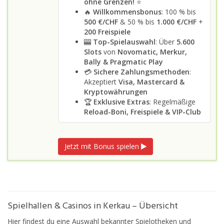
ohne Grenzen!
⭐
🔥
Willkommensbonus
: 100 % bis
500 €/CHF
& 50 % bis
1.000 €/CHF
+
200 Freispiele
🎰
Top-Spielauswahl
: Über
5.600
Slots
von
Novomatic, Merkur,
Bally & Pragmatic Play
💳
Sichere Zahlungsmethoden
:
Akzeptiert
Visa, Mastercard &
Kryptowährungen
🏆
Exklusive Extras
: Regelmäßige
Reload-Boni, Freispiele & VIP-Club
Jetzt mit Bonus spielen
Spielhallen & Casinos in Kerkau – Übersicht
Hier findest du eine Auswahl bekannter Spielotheken und