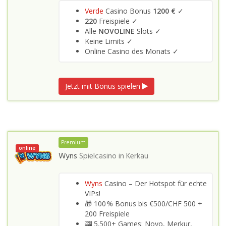
Verde
Casino Bonus
1200 €
✓
220
Freispiele ✓
Alle
NOVOLINE
Slots ✓
Keine Limits ✓
Online Casino des Monats ✓
Jetzt mit Bonus spielen
Premium
online
Wyns
Spielcasino in
Kerkau
Wyns
Casino – Der Hotspot für echte
VIPs!
🎁 100 % Bonus bis €500/CHF 500 +
200 Freispiele
🎰 5.500+ Games: Novo, Merkur,