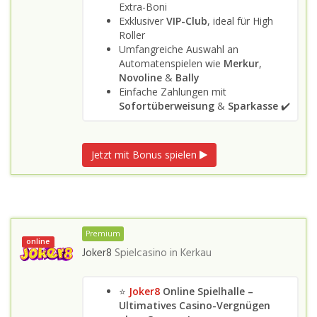
Extra-Boni
Exklusiver
VIP-Club
, ideal für High
Roller
Umfangreiche Auswahl an
Automatenspielen wie
Merkur
,
Novoline
&
Bally
Einfache Zahlungen mit
Sofortüberweisung
&
Sparkasse
✔️
Jetzt mit Bonus spielen
Premium
online
Joker8
Spielcasino in
Kerkau
⭐
Joker8
Online Spielhalle –
Ultimatives Casino-Vergnügen