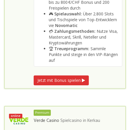
bis zu 800 €/CHF Bonus und 200
Freispielen durch
🎮
Spielauswahl:
Über 2.800 Slots
und Tischspiele von Top-Entwicklern
vie
Novomatic
💳
Zahlungsmethoden:
Nutze Visa,
Mastercard, Skrill, Neteller und
Kryptowährungen
🏆
Treueprogramm:
Sammle
Punkte und steige in den VIP-Rängen
auf
Jetzt mit Bonus spielen
Premium
online
Verde Casino
Spielcasino in
Kerkau