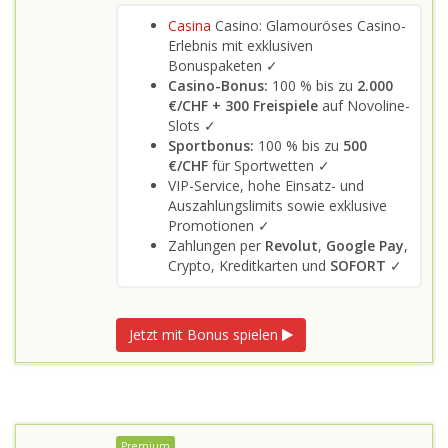
Casina
Casino: Glamouröses Casino-
Erlebnis mit exklusiven
Bonuspaketen ✓
Casino-Bonus:
100 % bis zu
2.000
€/CHF + 300 Freispiele
auf Novoline-
Slots ✓
Sportbonus:
100 % bis zu
500
€/CHF
für Sportwetten ✓
VIP-Service, hohe Einsatz- und
Auszahlungslimits sowie exklusive
Promotionen ✓
Zahlungen per
Revolut
,
Google Pay
,
Crypto, Kreditkarten und
SOFORT
✓
Jetzt mit Bonus spielen
Premium