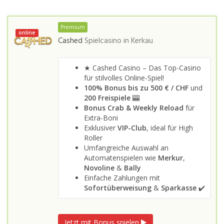
Premium
online
Cashed
Spielcasino in
Kerkau
★ Cashed Casino – Das Top-Casino
für stilvolles Online-Spiel!
100% Bonus bis zu 500 €
/ CHF
und
200 Freispiele
🎰
Bonus Crab & Weekly Reload
für
Extra-Boni
Exklusiver
VIP-Club
, ideal für High
Roller
Umfangreiche Auswahl an
Automatenspielen wie
Merkur
,
Novoline
&
Bally
Einfache Zahlungen mit
Sofortüberweisung
&
Sparkasse
✔️
Jetzt mit Bonus spielen