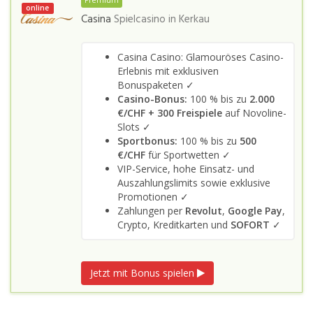
Premium
online
Casina
Spielcasino in
Kerkau
Casina Casino: Glamouröses Casino-
Erlebnis mit exklusiven
Bonuspaketen ✓
Casino-Bonus:
100 % bis zu
2.000
€/CHF + 300 Freispiele
auf Novoline-
Slots ✓
Sportbonus:
100 % bis zu
500
€/CHF
für Sportwetten ✓
VIP-Service, hohe Einsatz- und
Auszahlungslimits sowie exklusive
Promotionen ✓
Zahlungen per
Revolut
,
Google Pay
,
Crypto, Kreditkarten und
SOFORT
✓
Jetzt mit Bonus spielen