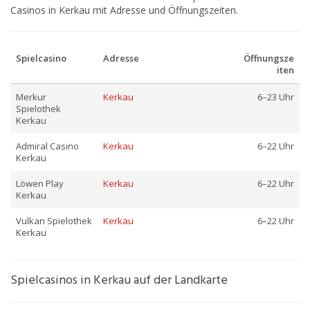
Casinos in Kerkau mit Adresse und Öffnungszeiten.
Spielcasino
Adresse
Öffnungsze
iten
Merkur
Kerkau
6–23 Uhr
Spielothek
Kerkau
Admiral Casino
Kerkau
6–22 Uhr
Kerkau
Löwen Play
Kerkau
6–22 Uhr
Kerkau
Vulkan Spielothek
Kerkau
6–22 Uhr
Kerkau
Spielcasinos in Kerkau auf der Landkarte