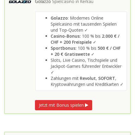
Golazzo
Spielcasino in
Kerkau
Golazzo
: Modernes Online
Spielcasino mit tausenden Spielen
und Top-Quoten ✓
Casino-Bonus:
100 % bis
2.000 € /
CHF + 200 Freispiele
✓
Sportbonus:
100 % bis
500 € / CHF
+ 20 € Gratiswette
✓
Slots, Live Casino, Tischspiele und
Jackpot-Games führender Entwickler
✓
Zahlungen mit
Revolut
,
SOFORT
,
Kryptowährungen und Kreditkarten ✓
Jetzt mit Bonus spielen