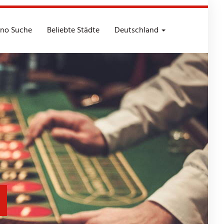
ino Suche
Beliebte Städte
Deutschland