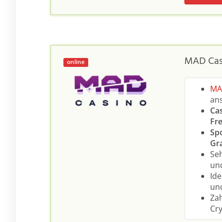
MAD Cas
online
MA
ans
Ca
Fre
Sp
Gr
Seh
un
Ide
und
Zah
Cr