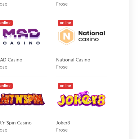
rose
Frose
online
online
AD Casino
National Casino
rose
Frose
online
online
t’n’Spin Casino
Joker8
rose
Frose