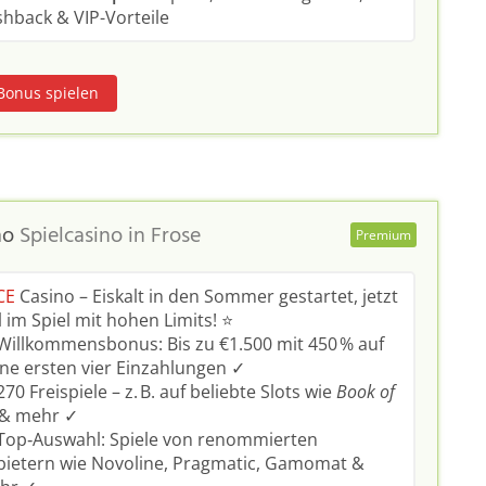
hback & VIP-Vorteile
 Bonus spielen
no
Spielcasino in
Frose
Premium
CE
Casino – Eiskalt in den Sommer gestartet, jetzt
l im Spiel mit hohen Limits! ⭐
Willkommensbonus: Bis zu €1.500 mit 450 % auf
ne ersten vier Einzahlungen ✓
270 Freispiele – z. B. auf beliebte Slots wie
Book of
& mehr ✓
 Top‑Auswahl: Spiele von renommierten
bietern wie Novoline, Pragmatic, Gamomat &