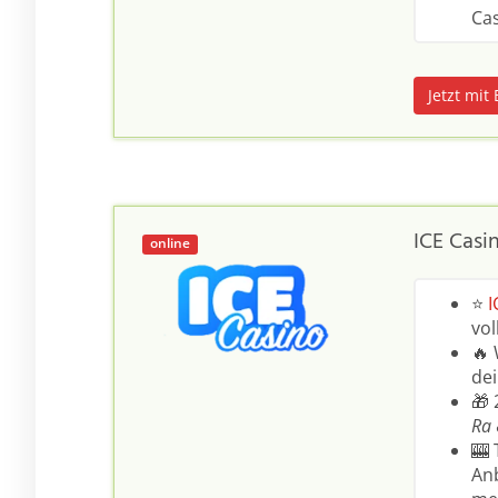
Cas
Jetzt mit
ICE Casi
online
⭐
I
vol
🔥 
dei
🎁 
Ra
🎰
An