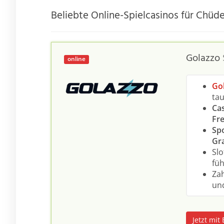
Beliebte Online-Spielcasinos für Chüd
Golazzo
online
Go
ta
Ca
Fre
Sp
Gr
Slo
füh
Za
un
Jetzt mit