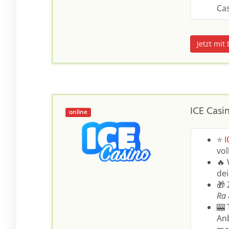
Cas
Jetzt mit
ICE Casi
online
⭐
I
vol
🔥 
dei
🎁 
Ra
🎰
An