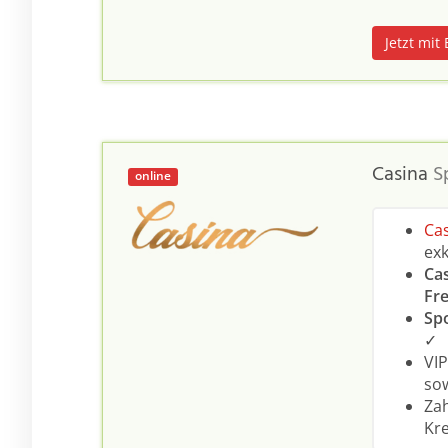
Jetzt mit
Casina
S
online
Ca
ex
Ca
Fre
Sp
✓
VIP
so
Za
Kr