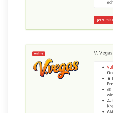
ec
Jetzt mit
V. Vegas
online
Vu
Onl
🔥
Fre
🎰
wi
Zah
Kre
Ak