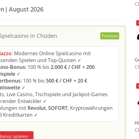
C
en | August 2026
Spielcasino in
Chüden
Premium
lazzo
: Modernes Online Spielcasino mit
G
usenden Spielen und Top-Quoten ✓
C
sino-Bonus:
100 % bis
2.000 € / CHF + 200
ispiele
✓
ortbonus:
100 % bis
500 € / CHF + 20 €
atiswette
✓
ts, Live Casino, Tischspiele und Jackpot-Games
render Entwickler ✓
hlungen mit
Revolut
,
SOFORT
, Kryptowährungen
d Kreditkarten ✓
Hi
C
 Bonus spielen