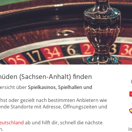
hüden (Sachsen-Anhalt) finden
bersicht über
Spielkasinos,
Spielhallen und
uchst oder gezielt nach bestimmten Anbietern wie
sende Standorte mit Adresse, Öffnungszeiten und
Deutschland
ab und hilft dir, schnell die nächste
J
n.