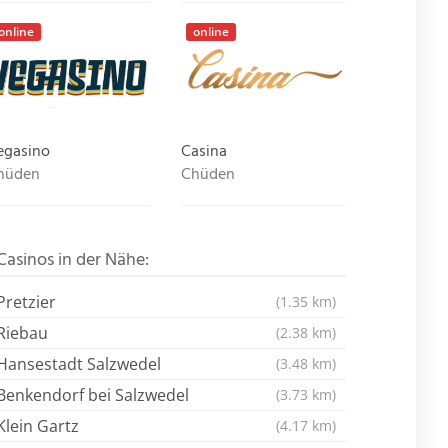
online
online
egasino
Casina
hüden
Chüden
Casinos in der Nähe:
Pretzier
(1.35 km)
Riebau
(2.38 km)
Hansestadt Salzwedel
(3.48 km)
Benkendorf bei Salzwedel
(3.73 km)
Klein Gartz
(4.17 km)