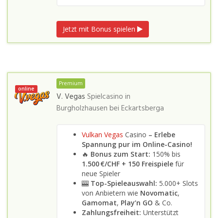
Jetzt mit Bonus spielen
Premium
online
V. Vegas
Spielcasino in
Burgholzhausen bei Eckartsberga
Vulkan Vegas
Casino
– Erlebe
Spannung pur im Online-Casino!
🔥
Bonus zum Start:
150% bis
1.500 €/CHF + 150 Freispiele
für
neue Spieler
🎰
Top-Spieleauswahl:
5.000+ Slots
von Anbietern wie
Novomatic
,
Gamomat
,
Play’n GO
& Co.
Zahlungsfreiheit:
Unterstützt