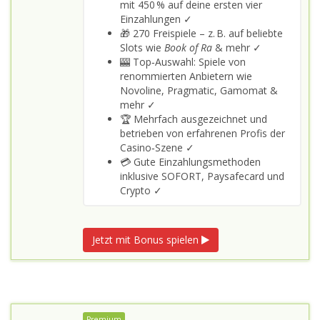
mit 450 % auf deine ersten vier
Einzahlungen ✓
🎁 270 Freispiele – z. B. auf beliebte
Slots wie
Book of Ra
& mehr ✓
🎰 Top‑Auswahl: Spiele von
renommierten Anbietern wie
Novoline, Pragmatic, Gamomat &
mehr ✓
🏆 Mehrfach ausgezeichnet und
betrieben von erfahrenen Profis der
Casino‑Szene ✓
💳 Gute Einzahlungsmethoden
inklusive SOFORT, Paysafecard und
Crypto ✓
Jetzt mit Bonus spielen
Premium