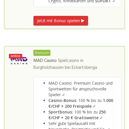
Crypto, Kreditkarten und
SOFORT
✓
Jetzt mit Bonus spielen
Premium
online
MAD Casino
Spielcasino in
Burgholzhausen bei Eckartsberga
MAD Casino: Premium Casino und
Sportwetten für anspruchsvolle
Spieler ✓
Casino-Bonus:
100 % bis zu
1.000
€/CHF + 200 Freispiele
✓
Sportbonus:
100 % bis zu
250
€/CHF + 20 € Gratiswette
✓
Sehr gute Spielausahl mit