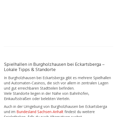
Spielhallen in Burgholzhausen bei Eckartsberga –
Lokale Tipps & Standorte
In Burgholzhausen bei Eckartsberga gibt es mehrere Spielhallen
und Automaten-Casinos, die sich vor allem in zentralen Lagen
und gut erreichbaren Stadtteilen befinden.
Viele Standorte liegen in der Nähe von Bahnhöfen,
Einkaufsstraßen oder belebten Vierteln.
Auch in der Umgebung von Burgholzhausen bei Eckartsberga
und im
Bundesland Sachsen-Anhalt
findest du weitere
Spielotheken, falls du nach Alternativen suchst.