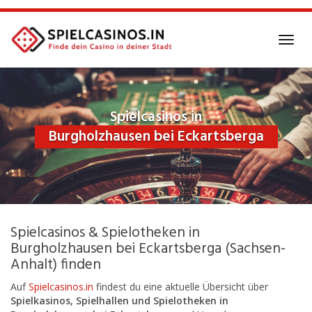
Skip
to
main
Toggl
content
navig
Spielcasinos in
Burgholzhausen bei Eckartsberga
Spielcasinos & Spielotheken in
Burgholzhausen bei Eckartsberga (Sachsen-
Anhalt) finden
Auf
Spielcasinos.in
findest du eine aktuelle Übersicht über
Spielkasinos,
Spielhallen und Spielotheken in