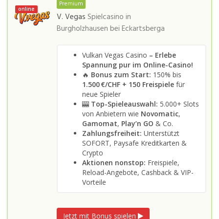
Premium
online
V. Vegas
Spielcasino in
Burgholzhausen bei Eckartsberga
Vulkan Vegas Casino
– Erlebe
Spannung pur im Online-Casino!
🔥
Bonus zum Start:
150% bis
1.500 €/CHF + 150 Freispiele
für
neue Spieler
🎰
Top-Spieleauswahl:
5.000+ Slots
von Anbietern wie
Novomatic
,
Gamomat
,
Play’n GO
& Co.
Zahlungsfreiheit:
Unterstützt
SOFORT, Paysafe Kreditkarten &
Crypto
Aktionen nonstop:
Freispiele,
Reload-Angebote, Cashback & VIP-
Vorteile
Jetzt mit Bonus spielen