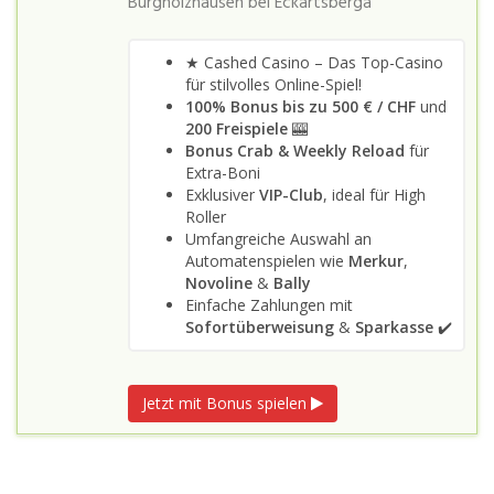
Burgholzhausen bei Eckartsberga
★ Cashed Casino – Das Top-Casino
für stilvolles Online-Spiel!
100% Bonus bis zu 500 €
/ CHF
und
200 Freispiele
🎰
Bonus Crab & Weekly Reload
für
Extra-Boni
Exklusiver
VIP-Club
, ideal für High
Roller
Umfangreiche Auswahl an
Automatenspielen wie
Merkur
,
Novoline
&
Bally
Einfache Zahlungen mit
Sofortüberweisung
&
Sparkasse
✔️
Jetzt mit Bonus spielen