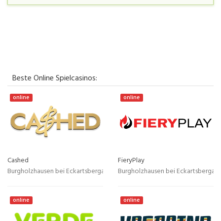
Beste Online Spielcasinos:
online
online
Cashed
FieryPlay
Burgholzhausen bei Eckartsberga
Burgholzhausen bei Eckartsberga
online
online