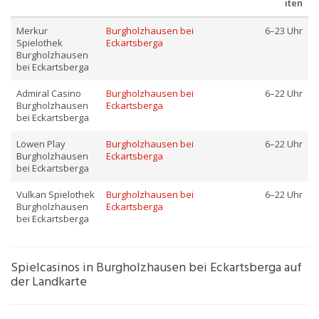
iten
Merkur
Burgholzhausen bei
6–23 Uhr
Spielothek
Eckartsberga
Burgholzhausen
bei Eckartsberga
Admiral Casino
Burgholzhausen bei
6–22 Uhr
Burgholzhausen
Eckartsberga
bei Eckartsberga
Löwen Play
Burgholzhausen bei
6–22 Uhr
Burgholzhausen
Eckartsberga
bei Eckartsberga
Vulkan Spielothek
Burgholzhausen bei
6–22 Uhr
Burgholzhausen
Eckartsberga
bei Eckartsberga
Spielcasinos in Burgholzhausen bei Eckartsberga auf
der Landkarte