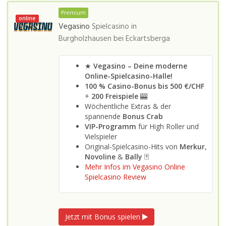
Premium
online
Vegasino
Spielcasino in
Burgholzhausen bei Eckartsberga
★
Vegasino – Deine moderne
Online-Spielcasino-Halle!
100 % Casino-Bonus bis 500 €/CHF
+
200 Freispiele
🎰
Wöchentliche Extras & der
spannende
Bonus Crab
VIP-Programm
für High Roller und
Vielspieler
Original-Spielcasino-Hits von
Merkur
,
Novoline
&
Bally
🃏
Mehr Infos im Vegasino Online
Spielcasino Review
Jetzt mit Bonus spielen