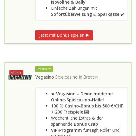
Novoline
&
Bally
Einfache Zahlungen mit
Sofortüberweisung
&
Sparkasse
✔️
Jetzt mit Bonus spielen
Premium
online
Vegasino
Spielcasino in
Brettin
★
Vegasino – Deine moderne
Online-Spielcasino-Halle!
100 % Casino-Bonus bis 500 €/CHF
+
200 Freispiele
🎰
Wöchentliche Extras & der
spannende
Bonus Crab
VIP-Programm
für High Roller und