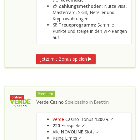
💳
Zahlungsmethoden:
Nutze Visa,
Mastercard, Skrill, Neteller und
Kryptowährungen
🏆
Treueprogramm:
Sammle
Punkte und steige in den VIP-Rängen
auf
Jetzt mit Bonus spielen
Premium
online
Verde Casino
Spielcasino in
Brettin
Verde
Casino Bonus
1200 €
✓
220
Freispiele ✓
Alle
NOVOLINE
Slots ✓
Keine Limits ✓