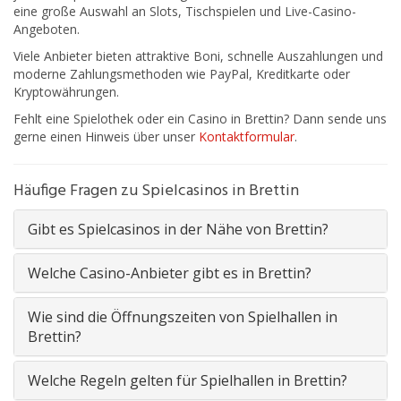
eine große Auswahl an Slots, Tischspielen und Live-Casino-
Angeboten.
Viele Anbieter bieten attraktive Boni, schnelle Auszahlungen und
moderne Zahlungsmethoden wie PayPal, Kreditkarte oder
Kryptowährungen.
Fehlt eine Spielothek oder ein Casino in Brettin? Dann sende uns
gerne einen Hinweis über unser
Kontaktformular
.
Häufige Fragen zu Spielcasinos in Brettin
Gibt es Spielcasinos in der Nähe von Brettin?
Welche Casino-Anbieter gibt es in Brettin?
Wie sind die Öffnungszeiten von Spielhallen in
Brettin?
Welche Regeln gelten für Spielhallen in Brettin?