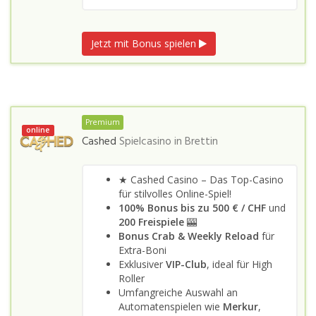
Jetzt mit Bonus spielen
Premium
online
Cashed
Spielcasino in
Brettin
★ Cashed Casino – Das Top-Casino
für stilvolles Online-Spiel!
100% Bonus bis zu 500 €
/ CHF
und
200 Freispiele
🎰
Bonus Crab & Weekly Reload
für
Extra-Boni
Exklusiver
VIP-Club
, ideal für High
Roller
Umfangreiche Auswahl an
Automatenspielen wie
Merkur
,