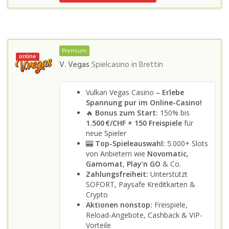
Premium
online
V. Vegas
Spielcasino in
Brettin
Vulkan Vegas Casino
– Erlebe
Spannung pur im Online-Casino!
🔥
Bonus zum Start:
150% bis
1.500 €/CHF + 150 Freispiele
für
neue Spieler
🎰
Top-Spieleauswahl:
5.000+ Slots
von Anbietern wie
Novomatic
,
Gamomat
,
Play’n GO
& Co.
Zahlungsfreiheit:
Unterstützt
SOFORT, Paysafe Kreditkarten &
Crypto
Aktionen nonstop:
Freispiele,
Reload-Angebote, Cashback & VIP-
Vorteile