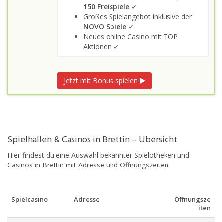
150 Freispiele
✓
Großes Spielangebot inklusive der
NOVO Spiele
✓
Neues online Casino mit TOP
Aktionen ✓
Jetzt mit Bonus spielen
Spielhallen & Casinos in Brettin – Übersicht
Hier findest du eine Auswahl bekannter Spielotheken und
Casinos in Brettin mit Adresse und Öffnungszeiten.
Spielcasino
Adresse
Öffnungsze
iten