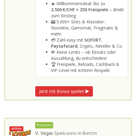
🔥 Willkommensdeal: Bis zu
2.500 €/CHF + 250 Freispiele –
direkt
zum Einstieg
🎰 5.000+ Slots & Klassiker:
Novoline, Gamomat, Pragmatic &
mehr
💳 Zahl easy mit
SOFORT
,
Paysafecard
, Crypto, Neteller & Co.
💸 Keine Limits – ob Einsatz oder
Auszahlung, du entscheidest
🏆 Freispiele, Reloads, Cashback &
VIP-Level mit echtem Respekt
Jetzt mit Bonus spielen
Premium
online
V. Vegas
Spielcasino in
Brettin