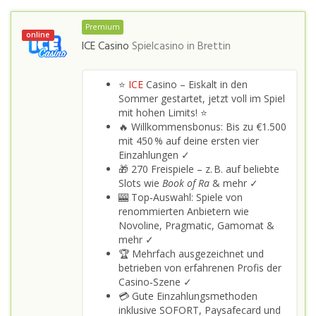
Premium
online
ICE Casino
Spielcasino in
Brettin
⭐
ICE
Casino – Eiskalt in den
Sommer gestartet, jetzt voll im Spiel
mit hohen Limits! ⭐
🔥 Willkommensbonus: Bis zu €1.500
mit 450 % auf deine ersten vier
Einzahlungen ✓
🎁 270 Freispiele – z. B. auf beliebte
Slots wie
Book of Ra
& mehr ✓
🎰 Top‑Auswahl: Spiele von
renommierten Anbietern wie
Novoline, Pragmatic, Gamomat &
mehr ✓
🏆 Mehrfach ausgezeichnet und
betrieben von erfahrenen Profis der
Casino‑Szene ✓
💳 Gute Einzahlungsmethoden
inklusive SOFORT, Paysafecard und