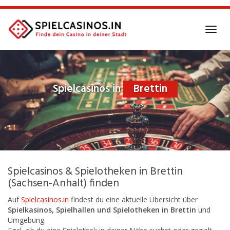
Skip
to
main
Toggl
content
navig
Spielcasinos in
Brettin
Spielcasinos & Spielotheken in Brettin
(Sachsen-Anhalt) finden
Auf
Spielcasinos.in
findest du eine aktuelle Übersicht über
Spielkasinos,
Spielhallen und Spielotheken in Brettin
und
Umgebung.