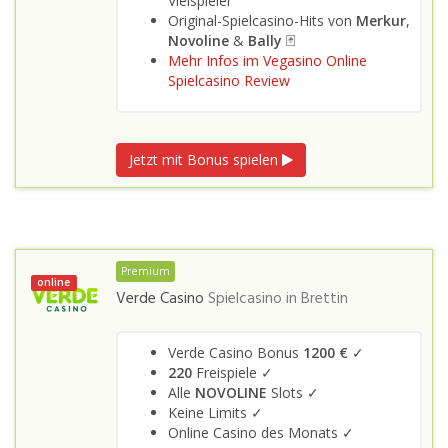
Vielspieler
Original-Spielcasino-Hits von
Merkur
,
Novoline
&
Bally
🃏
Mehr Infos im Vegasino Online
Spielcasino Review
Jetzt mit Bonus spielen
Premium
online
Verde Casino
Spielcasino in
Brettin
Verde Casino Bonus
1200 €
✓
220
Freispiele ✓
Alle
NOVOLINE
Slots ✓
Keine Limits ✓
Online Casino des Monats ✓