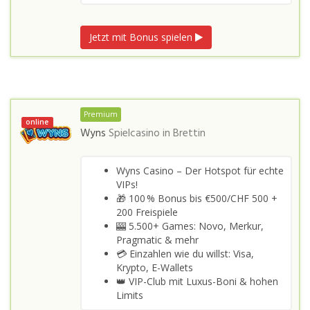
Jetzt mit Bonus spielen
Premium
online
Wyns
Spielcasino in
Brettin
Wyns Casino – Der Hotspot für echte
VIPs!
🎁 100 % Bonus bis €500/CHF 500 +
200 Freispiele
🎰 5.500+ Games: Novo, Merkur,
Pragmatic & mehr
💳 Einzahlen wie du willst: Visa,
Krypto, E-Wallets
👑 VIP-Club mit Luxus-Boni & hohen
Limits