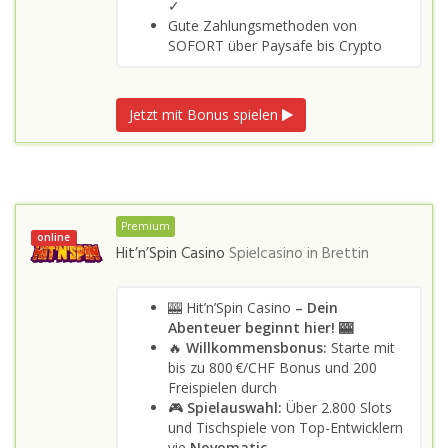
✓
Gute Zahlungsmethoden von
SOFORT über Paysafe bis Crypto
Jetzt mit Bonus spielen
Premium
online
Hit’n’Spin Casino
Spielcasino in
Brettin
🎰 Hit’n’Spin Casino
– Dein
Abenteuer beginnt hier! 🎰
🔥
Willkommensbonus:
Starte mit
bis zu 800 €/CHF Bonus und 200
Freispielen durch
🎮
Spielauswahl:
Über 2.800 Slots
und Tischspiele von Top-Entwicklern
vie
Novomatic