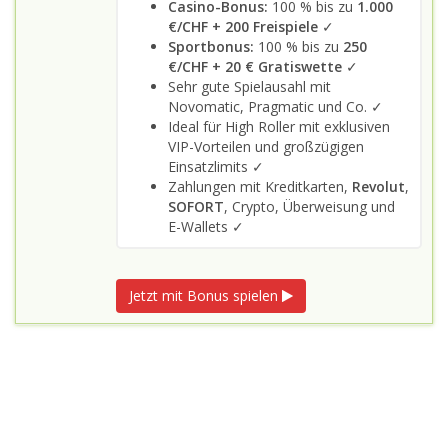
Casino-Bonus:
100 % bis zu
1.000
€/CHF + 200 Freispiele
✓
Sportbonus:
100 % bis zu
250
€/CHF + 20 € Gratiswette
✓
Sehr gute Spielausahl mit
Novomatic, Pragmatic und Co. ✓
Ideal für High Roller mit exklusiven
VIP-Vorteilen und großzügigen
Einsatzlimits ✓
Zahlungen mit Kreditkarten,
Revolut
,
SOFORT
, Crypto, Überweisung und
E-Wallets ✓
Jetzt mit Bonus spielen