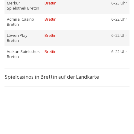
Merkur
Brettin
6–23 Uhr
Spielothek Brettin
Admiral Casino
Brettin
6–22 Uhr
Brettin
Löwen Play
Brettin
6–22 Uhr
Brettin
Vulkan Spielothek
Brettin
6–22 Uhr
Brettin
Spielcasinos in Brettin auf der Landkarte