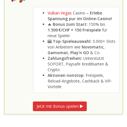
Vulkan Vegas
Casino
– Erlebe
Spannung pur im Online-Casino!
🔥
Bonus zum Start:
150% bis
1.500 €/CHF + 150 Freispiele
für
neue Spieler
🎰
Top-Spieleauswahl:
5.000+ Slots
von Anbietern wie
Novomatic
,
Gamomat
,
Play’n GO
& Co.
Zahlungsfreiheit:
Unterstützt
SOFORT, Paysafe Kreditkarten &
Crypto
Aktionen nonstop:
Freispiele,
Reload-Angebote, Cashback & VIP-
Vorteile
Jetzt mit Bonus spielen