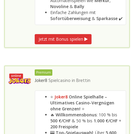
Automatenspielen wie
Merkur
,
Novoline
&
Bally
Einfache Zahlungen mit
Sofortüberweisung
&
Sparkasse
✔️
Jetzt mit Bonus spielen
Premium
online
Joker8
Spielcasino in
Brettin
⭐
Joker8
Online Spielhalle –
Ultimatives Casino-Vergnügen
ohne Grenzen!
⭐
🔥
Willkommensbonus
: 100 % bis
500 €/CHF
& 50 % bis
1.000 €/CHF
+
200 Freispiele
🎰
Top-Spielauswahl
: Über
5.600