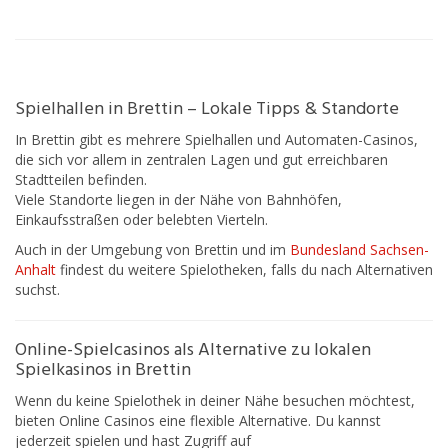
Spielhallen in Brettin – Lokale Tipps & Standorte
In Brettin gibt es mehrere Spielhallen und Automaten-Casinos,
die sich vor allem in zentralen Lagen und gut erreichbaren
Stadtteilen befinden.
Viele Standorte liegen in der Nähe von Bahnhöfen,
Einkaufsstraßen oder belebten Vierteln.
Auch in der Umgebung von Brettin und im
Bundesland Sachsen-
Anhalt
findest du weitere Spielotheken, falls du nach Alternativen
suchst.
Online-Spielcasinos als Alternative zu lokalen
Spielkasinos in Brettin
Wenn du keine Spielothek in deiner Nähe besuchen möchtest,
bieten Online Casinos eine flexible Alternative. Du kannst
jederzeit spielen und hast Zugriff auf