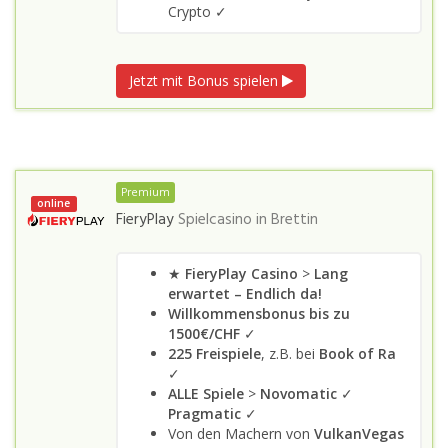
Crypto ✓
Jetzt mit Bonus spielen
Premium
online
FieryPlay
Spielcasino in
Brettin
★
FieryPlay Casino
>
Lang
erwartet – Endlich da!
Willkommensbonus bis zu
1500€/CHF
✓
225 Freispiele
, z.B. bei
Book of Ra
✓
ALLE Spiele
>
Novomatic
✓
Pragmatic
✓
Von den Machern von
VulkanVegas