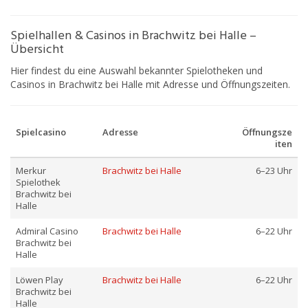
Spielhallen & Casinos in Brachwitz bei Halle –
Übersicht
Hier findest du eine Auswahl bekannter Spielotheken und
Casinos in Brachwitz bei Halle mit Adresse und Öffnungszeiten.
Spielcasino
Adresse
Öffnungsze
iten
Merkur
Brachwitz bei Halle
6–23 Uhr
Spielothek
Brachwitz bei
Halle
Admiral Casino
Brachwitz bei Halle
6–22 Uhr
Brachwitz bei
Halle
Löwen Play
Brachwitz bei Halle
6–22 Uhr
Brachwitz bei
Halle