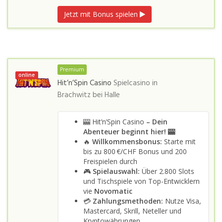
Jetzt mit Bonus spielen
Premium
online
Hit’n’Spin Casino
Spielcasino in
Brachwitz bei Halle
🎰 Hit’n’Spin Casino
– Dein
Abenteuer beginnt hier! 🎰
🔥
Willkommensbonus:
Starte mit
bis zu 800 €/CHF Bonus und 200
Freispielen durch
🎮
Spielauswahl:
Über 2.800 Slots
und Tischspiele von Top-Entwicklern
vie
Novomatic
💳
Zahlungsmethoden:
Nutze Visa,
Mastercard, Skrill, Neteller und
Kryptowährungen