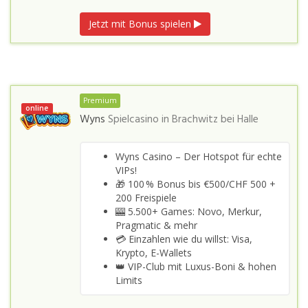
Jetzt mit Bonus spielen
Premium
online
Wyns
Spielcasino in
Brachwitz bei Halle
Wyns Casino – Der Hotspot für echte
VIPs!
🎁 100 % Bonus bis €500/CHF 500 +
200 Freispiele
🎰 5.500+ Games: Novo, Merkur,
Pragmatic & mehr
💳 Einzahlen wie du willst: Visa,
Krypto, E-Wallets
👑 VIP-Club mit Luxus-Boni & hohen
Limits