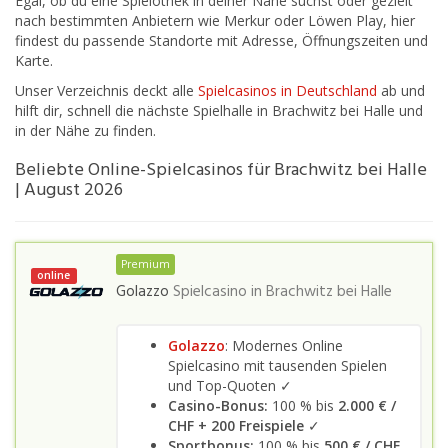
Egal, ob du eine Spielothek in deiner Nähe suchst oder gezielt
nach bestimmten Anbietern wie Merkur oder Löwen Play, hier
findest du passende Standorte mit Adresse, Öffnungszeiten und
Karte.
Unser Verzeichnis deckt alle
Spielcasinos in Deutschland
ab und
hilft dir, schnell die nächste Spielhalle in Brachwitz bei Halle und
in der Nähe zu finden.
Beliebte Online-Spielcasinos für Brachwitz bei Halle
| August 2026
Premium
online
Golazzo
Spielcasino in
Brachwitz bei Halle
Golazzo
: Modernes Online
Spielcasino mit tausenden Spielen
und Top-Quoten ✓
Casino-Bonus:
100 % bis
2.000 € /
CHF + 200 Freispiele
✓
Sportbonus:
100 % bis
500 € / CHF