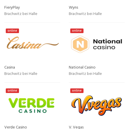
FieryPlay
Wyns
Brachwitz bei Halle
Brachwitz bei Halle
online
online
Casina
National Casino
Brachwitz bei Halle
Brachwitz bei Halle
online
online
Verde Casino
V. Vegas