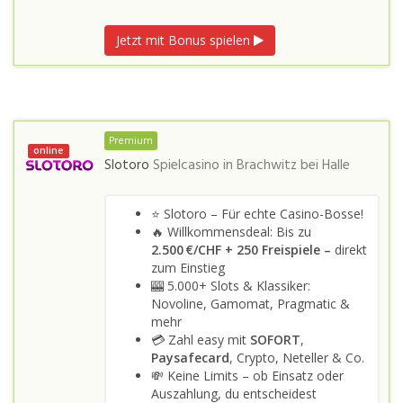
Jetzt mit Bonus spielen
Premium
online
Slotoro
Spielcasino in
Brachwitz bei Halle
⭐ Slotoro – Für echte Casino-Bosse!
🔥 Willkommensdeal: Bis zu
2.500 €/CHF + 250 Freispiele –
direkt
zum Einstieg
🎰 5.000+ Slots & Klassiker:
Novoline, Gamomat, Pragmatic &
mehr
💳 Zahl easy mit
SOFORT
,
Paysafecard
, Crypto, Neteller & Co.
💸 Keine Limits – ob Einsatz oder
Auszahlung, du entscheidest