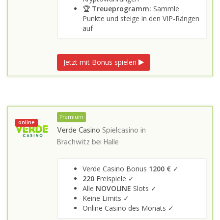
🏆
Treueprogramm:
Sammle
Punkte und steige in den VIP-Rängen
auf
Jetzt mit Bonus spielen
Premium
online
Verde Casino
Spielcasino in
Brachwitz bei Halle
Verde Casino Bonus
1200 €
✓
220
Freispiele ✓
Alle
NOVOLINE
Slots ✓
Keine Limits ✓
Online Casino des Monats ✓