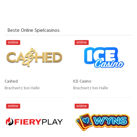
Beste Online Spielcasinos:
online
online
Cashed
ICE Casino
Brachwitz bei Halle
Brachwitz bei Halle
online
online