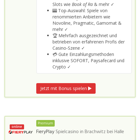
Slots wie
Book of Ra
& mehr ✓
🎰 Top‑Auswahl: Spiele von
renommierten Anbietern wie
Novoline, Pragmatic, Gamomat &
mehr ✓
🏆 Mehrfach ausgezeichnet und
betrieben von erfahrenen Profis der
Casino‑Szene ✓
💳 Gute Einzahlungsmethoden
inklusive SOFORT, Paysafecard und
Crypto ✓
Jetzt mit Bonus spielen
Premium
online
FieryPlay
Spielcasino in
Brachwitz bei Halle