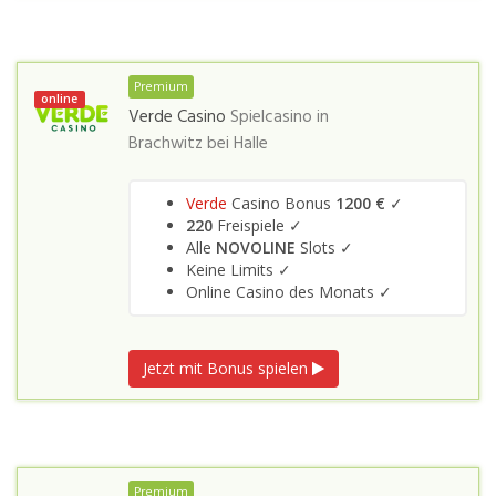
Premium
online
Verde Casino
Spielcasino in
Brachwitz bei Halle
Verde
Casino Bonus
1200 €
✓
220
Freispiele ✓
Alle
NOVOLINE
Slots ✓
Keine Limits ✓
Online Casino des Monats ✓
Jetzt mit Bonus spielen
Premium