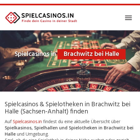
Skip
to
main
Toggl
content
navig
Spielcasinos in
Brachwitz bei Halle
Spielcasinos & Spielotheken in Brachwitz bei
Halle (Sachsen-Anhalt) finden
Auf
Spielcasinos.in
findest du eine aktuelle Übersicht über
Spielkasinos,
Spielhallen und Spielotheken in Brachwitz bei
Halle
und Umgebung.