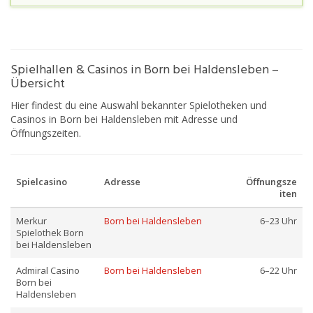
Spielhallen & Casinos in Born bei Haldensleben –
Übersicht
Hier findest du eine Auswahl bekannter Spielotheken und
Casinos in Born bei Haldensleben mit Adresse und
Öffnungszeiten.
Spielcasino
Adresse
Öffnungsze
iten
Merkur
Born bei Haldensleben
6–23 Uhr
Spielothek Born
bei Haldensleben
Admiral Casino
Born bei Haldensleben
6–22 Uhr
Born bei
Haldensleben