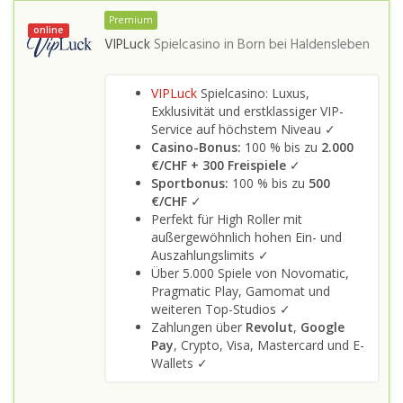
Premium
online
VIPLuck
Spielcasino in
Born bei Haldensleben
VIPLuck
Spielcasino: Luxus,
Exklusivität und erstklassiger VIP-
Service auf höchstem Niveau ✓
Casino-Bonus:
100 % bis zu
2.000
€/CHF + 300 Freispiele
✓
Sportbonus:
100 % bis zu
500
€/CHF
✓
Perfekt für High Roller mit
außergewöhnlich hohen Ein- und
Auszahlungslimits ✓
Über 5.000 Spiele von Novomatic,
Pragmatic Play, Gamomat und
weiteren Top-Studios ✓
Zahlungen über
Revolut
,
Google
Pay
, Crypto, Visa, Mastercard und E-
Wallets ✓