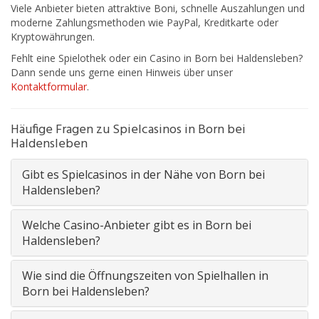
Viele Anbieter bieten attraktive Boni, schnelle Auszahlungen und
moderne Zahlungsmethoden wie PayPal, Kreditkarte oder
Kryptowährungen.
Fehlt eine Spielothek oder ein Casino in Born bei Haldensleben?
Dann sende uns gerne einen Hinweis über unser
Kontaktformular
.
Häufige Fragen zu Spielcasinos in Born bei
Haldensleben
Gibt es Spielcasinos in der Nähe von Born bei
Haldensleben?
Welche Casino-Anbieter gibt es in Born bei
Haldensleben?
Wie sind die Öffnungszeiten von Spielhallen in
Born bei Haldensleben?