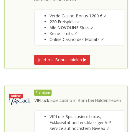
Born bei Haldensleben
Verde Casino Bonus
1200 €
✓
220
Freispiele ✓
Alle
NOVOLINE
Slots ✓
Keine Limits ✓
Online Casino des Monats ✓
Jetzt mit Bonus spielen
Premium
online
VIPLuck
Spielcasino in
Born bei Haldensleben
VIPLuck Spielcasino: Luxus,
Exklusivität und erstklassiger VIP-
Service auf höchstem Niveau ✓