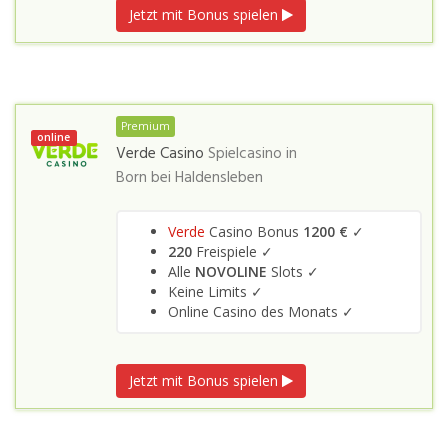
Jetzt mit Bonus spielen
Premium
online
Verde Casino
Spielcasino in
Born bei Haldensleben
Verde
Casino Bonus
1200 €
✓
220
Freispiele ✓
Alle
NOVOLINE
Slots ✓
Keine Limits ✓
Online Casino des Monats ✓
Jetzt mit Bonus spielen