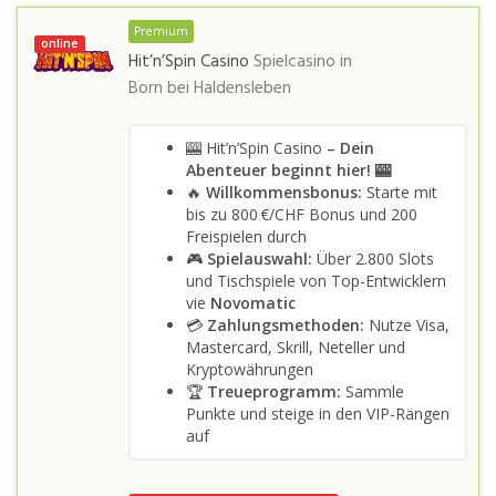
Premium
online
Hit’n’Spin Casino
Spielcasino in
Born bei Haldensleben
🎰 Hit’n’Spin Casino
– Dein
Abenteuer beginnt hier! 🎰
🔥
Willkommensbonus:
Starte mit
bis zu 800 €/CHF Bonus und 200
Freispielen durch
🎮
Spielauswahl:
Über 2.800 Slots
und Tischspiele von Top-Entwicklern
vie
Novomatic
💳
Zahlungsmethoden:
Nutze Visa,
Mastercard, Skrill, Neteller und
Kryptowährungen
🏆
Treueprogramm:
Sammle
Punkte und steige in den VIP-Rängen
auf