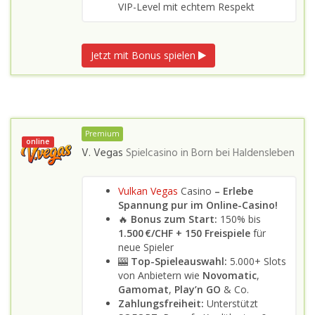
VIP-Level mit echtem Respekt
Jetzt mit Bonus spielen
Premium
online
V. Vegas
Spielcasino in
Born bei Haldensleben
Vulkan Vegas
Casino
– Erlebe
Spannung pur im Online-Casino!
🔥
Bonus zum Start:
150% bis
1.500 €/CHF + 150 Freispiele
für
neue Spieler
🎰
Top-Spieleauswahl:
5.000+ Slots
von Anbietern wie
Novomatic
,
Gamomat
,
Play’n GO
& Co.
Zahlungsfreiheit:
Unterstützt