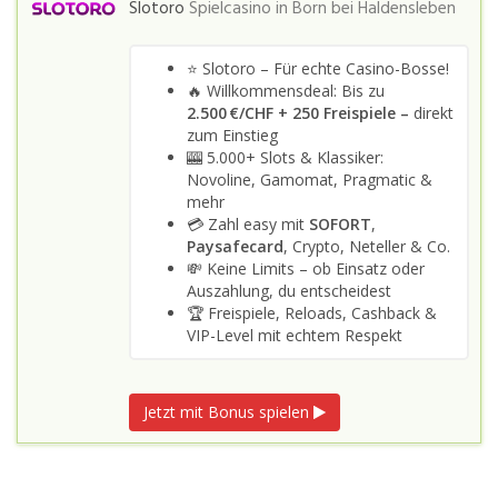
Slotoro
Spielcasino in
Born bei Haldensleben
⭐ Slotoro – Für echte Casino-Bosse!
🔥 Willkommensdeal: Bis zu
2.500 €/CHF + 250 Freispiele –
direkt
zum Einstieg
🎰 5.000+ Slots & Klassiker:
Novoline, Gamomat, Pragmatic &
mehr
💳 Zahl easy mit
SOFORT
,
Paysafecard
, Crypto, Neteller & Co.
💸 Keine Limits – ob Einsatz oder
Auszahlung, du entscheidest
🏆 Freispiele, Reloads, Cashback &
VIP-Level mit echtem Respekt
Jetzt mit Bonus spielen