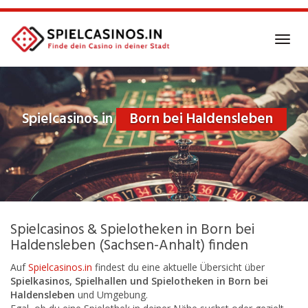
Skip
to
main
Toggl
content
navig
Spielcasinos in
Born bei Haldensleben
Spielcasinos & Spielotheken in Born bei
Haldensleben (Sachsen-Anhalt) finden
Auf
Spielcasinos.in
findest du eine aktuelle Übersicht über
Spielkasinos,
Spielhallen und Spielotheken in Born bei
Haldensleben
und Umgebung.