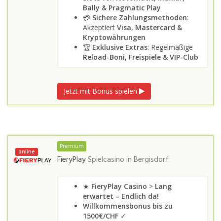
Bally & Pragmatic Play
💳
Sichere Zahlungsmethoden
:
Akzeptiert
Visa, Mastercard &
Kryptowährungen
🏆
Exklusive Extras
: Regelmäßige
Reload-Boni, Freispiele & VIP-Club
Jetzt mit Bonus spielen
Premium
online
FieryPlay
Spielcasino in
Bergisdorf
★
FieryPlay Casino
>
Lang
erwartet – Endlich da!
Willkommensbonus bis zu
1500€/CHF
✓