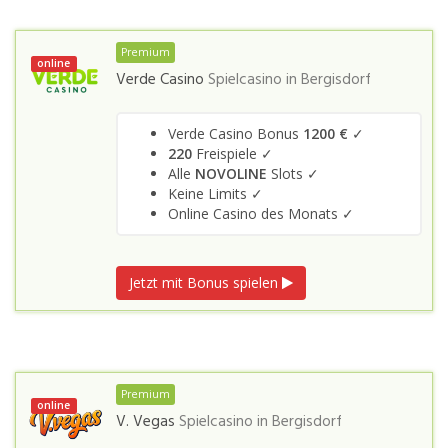
Premium
online
Verde Casino
Spielcasino in
Bergisdorf
Verde Casino Bonus
1200 €
✓
220
Freispiele ✓
Alle
NOVOLINE
Slots ✓
Keine Limits ✓
Online Casino des Monats ✓
Jetzt mit Bonus spielen
Premium
online
V. Vegas
Spielcasino in
Bergisdorf