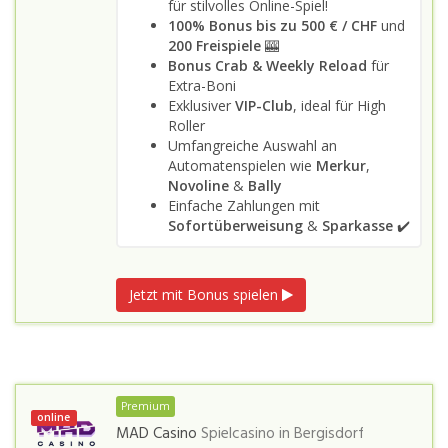
für stilvolles Online-Spiel!
100% Bonus bis zu 500 €
/ CHF
und
200 Freispiele
🎰
Bonus Crab & Weekly Reload
für
Extra-Boni
Exklusiver
VIP-Club
, ideal für High
Roller
Umfangreiche Auswahl an
Automatenspielen wie
Merkur
,
Novoline
&
Bally
Einfache Zahlungen mit
Sofortüberweisung
&
Sparkasse
✔️
Jetzt mit Bonus spielen
Premium
online
MAD Casino
Spielcasino in
Bergisdorf