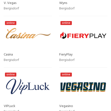
V. Vegas
Wyns
Bergisdorf
Bergisdorf
online
online
Casina
FieryPlay
Bergisdorf
Bergisdorf
online
online
VIPLuck
Vegasino