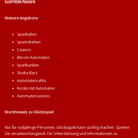
Weitere Angebote:
Spielhallen
Spielotheken
Casinos
Bitcoin Automaten
Spielbanken
Shisha Bars
Automatencafés
Kiosks mit Automaten
Automatencasinos
Warnhinweis zu Glücksspiel
:
Nur für volljährige Personen. Glücksspiel kann süchtig machen. Spielen
Sie verantwortungsvoll. Für Unterstützung und Informationen zu