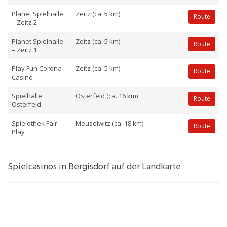
Planet Spielhalle
Zeitz (ca. 5 km)
Route
– Zeitz 2
Planet Spielhalle
Zeitz (ca. 5 km)
Route
– Zeitz 1
Play Fun Corona
Zeitz (ca. 5 km)
Route
Casino
Spielhalle
Osterfeld (ca. 16 km)
Route
Osterfeld
Spielothek Fair
Meuselwitz (ca. 18 km)
Route
Play
Spielcasinos in Bergisdorf auf der Landkarte