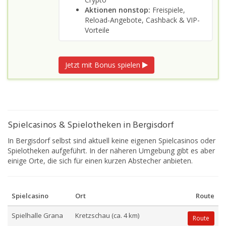
Aktionen nonstop:
Freispiele,
Reload-Angebote, Cashback & VIP-
Vorteile
Jetzt mit Bonus spielen
Spielcasinos & Spielotheken in Bergisdorf
In Bergisdorf selbst sind aktuell keine eigenen Spielcasinos oder
Spielotheken aufgeführt. In der näheren Umgebung gibt es aber
einige Orte, die sich für einen kurzen Abstecher anbieten.
Spielcasino
Ort
Route
Spielhalle Grana
Kretzschau (ca. 4 km)
Route