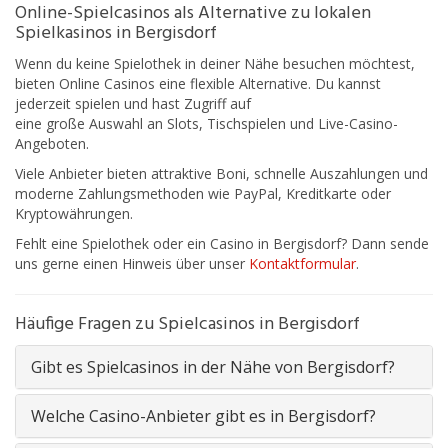
Online-Spielcasinos als Alternative zu lokalen
Spielkasinos in Bergisdorf
Wenn du keine Spielothek in deiner Nähe besuchen möchtest,
bieten Online Casinos eine flexible Alternative. Du kannst
jederzeit spielen und hast Zugriff auf
eine große Auswahl an Slots, Tischspielen und Live-Casino-
Angeboten.
Viele Anbieter bieten attraktive Boni, schnelle Auszahlungen und
moderne Zahlungsmethoden wie PayPal, Kreditkarte oder
Kryptowährungen.
Fehlt eine Spielothek oder ein Casino in Bergisdorf? Dann sende
uns gerne einen Hinweis über unser
Kontaktformular
.
Häufige Fragen zu Spielcasinos in Bergisdorf
Gibt es Spielcasinos in der Nähe von Bergisdorf?
Welche Casino-Anbieter gibt es in Bergisdorf?