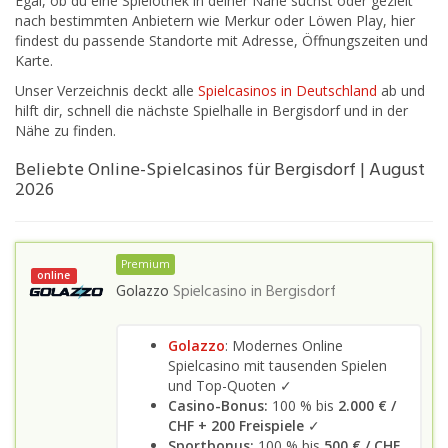
Egal, ob du eine Spielothek in deiner Nähe suchst oder gezielt
nach bestimmten Anbietern wie Merkur oder Löwen Play, hier
findest du passende Standorte mit Adresse, Öffnungszeiten und
Karte.
Unser Verzeichnis deckt alle
Spielcasinos in Deutschland
ab und
hilft dir, schnell die nächste Spielhalle in Bergisdorf und in der
Nähe zu finden.
Beliebte Online-Spielcasinos für Bergisdorf | August
2026
Premium
online
Golazzo
Spielcasino in
Bergisdorf
Golazzo
: Modernes Online
Spielcasino mit tausenden Spielen
und Top-Quoten ✓
Casino-Bonus:
100 % bis
2.000 € /
CHF + 200 Freispiele
✓
Sportbonus:
100 % bis
500 € / CHF