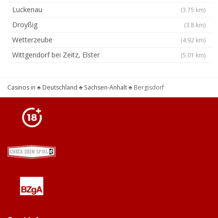
Luckenau
(3.75 km)
Droyßig
(3.8 km)
Wetterzeube
(4.92 km)
Wittgendorf bei Zeitz, Elster
(5.01 km)
Casinos in
♣
Deutschland
♣
Sachsen-Anhalt
♣
Bergisdorf