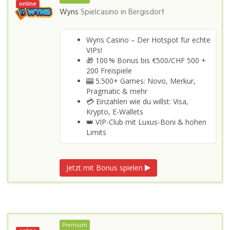
online
Wyns
Spielcasino in
Bergisdorf
Wyns Casino – Der Hotspot für echte
VIPs!
🎁 100 % Bonus bis €500/CHF 500 +
200 Freispiele
🎰 5.500+ Games: Novo, Merkur,
Pragmatic & mehr
💳 Einzahlen wie du willst: Visa,
Krypto, E-Wallets
👑 VIP-Club mit Luxus-Boni & hohen
Limits
Jetzt mit Bonus spielen
Premium