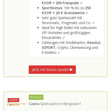
€/CHF + 200 Freispiele
✓
Sportbonus:
100 % bis zu
250
€/CHF + 20 € Gratiswette
✓
Sehr gute Spielausahl mit
Novomatic, Pragmatic und Co. ✓
Ideal für High Roller mit exklusiven
VIP-Vorteilen und großzügigen
Einsatzlimits ✓
Zahlungen mit Kreditkarten,
Revolut
,
SOFORT
, Crypto, Überweisung und
E-Wallets ✓
Jetzt mit Bonus spielen
Premium
online
Casina
Spielcasino in
Bergisdorf