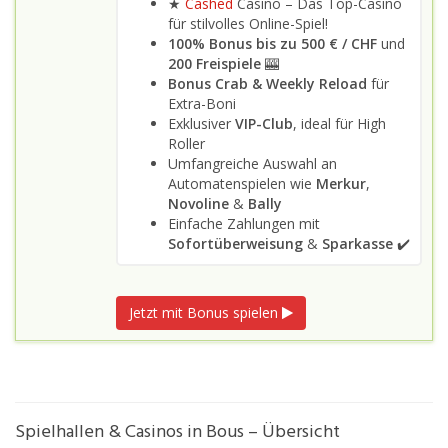
★
Cashed
Casino – Das Top-Casino
für stilvolles Online-Spiel!
100% Bonus bis zu 500 €
/ CHF
und
200 Freispiele
🎰
Bonus Crab & Weekly Reload
für
Extra-Boni
Exklusiver
VIP-Club
, ideal für High
Roller
Umfangreiche Auswahl an
Automatenspielen wie
Merkur
,
Novoline
&
Bally
Einfache Zahlungen mit
Sofortüberweisung
&
Sparkasse
✔️
Jetzt mit Bonus spielen
Spielhallen & Casinos in Bous – Übersicht