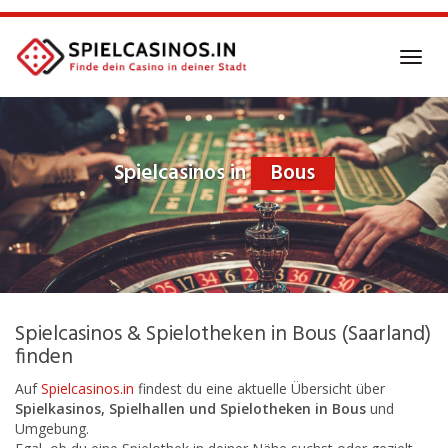
Skip
to
main
Toggl
content
navig
Spielcasinos in
Bous
Spielcasinos & Spielotheken in Bous (Saarland)
finden
Auf
Spielcasinos.in
findest du eine aktuelle Übersicht über
Spielkasinos,
Spielhallen und Spielotheken in Bous
und
Umgebung.