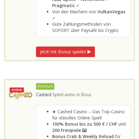
Pragmatic
✓
Von den Machern von
VulkanVegas
✓
Gute Zahlungsmethoden von
SOFORT über Paysafe bis Crypto
Jetzt mit Bonus spielen
Premium
online
Cashed
Spielcasino in
Bous
★ Cashed Casino – Das Top-Casino
für stilvolles Online-Spiel!
100% Bonus bis zu 500 €
/ CHF
und
200 Freispiele
🎰
Bonus Crab & Weekly Reload
für