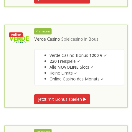
Premium
online
Verde Casino
Spielcasino in
Bous
Verde Casino Bonus
1200 €
✓
220
Freispiele ✓
Alle
NOVOLINE
Slots ✓
Keine Limits ✓
Online Casino des Monats ✓
Jetzt mit Bonus spielen