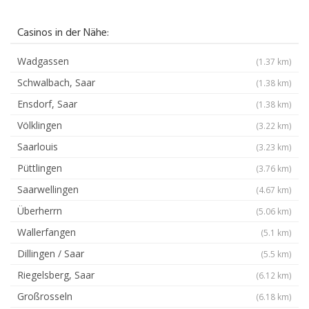
Casinos in der Nähe:
Wadgassen
(1.37 km)
Schwalbach, Saar
(1.38 km)
Ensdorf, Saar
(1.38 km)
Völklingen
(3.22 km)
Saarlouis
(3.23 km)
Püttlingen
(3.76 km)
Saarwellingen
(4.67 km)
Überherrn
(5.06 km)
Wallerfangen
(5.1 km)
Dillingen / Saar
(5.5 km)
Riegelsberg, Saar
(6.12 km)
Großrosseln
(6.18 km)