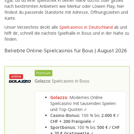
Egal, ob du eine Spielothek in deiner Nähe suchst oder gezielt
nach bestimmten Anbietern wie Merkur oder Löwen Play, hier
findest du passende Standorte mit Adresse, Öffnungszeiten und
Karte.
Unser Verzeichnis deckt alle
Spielcasinos in Deutschland
ab und
hilft dir, schnell die nächste Spielhalle in Bous und in der Nähe zu
finden.
Beliebte Online-Spielcasinos für Bous | August 2026
Premium
online
Golazzo
Spielcasino in
Bous
Golazzo
: Modernes Online
Spielcasino mit tausenden Spielen
und Top-Quoten ✓
Casino-Bonus:
100 % bis
2.000 € /
CHF + 200 Freispiele
✓
Sportbonus:
100 % bis
500 € / CHF
+ 20 € Gratiswette
✓