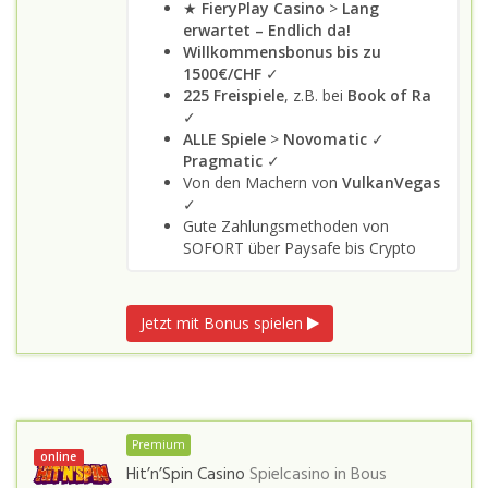
★
FieryPlay Casino
>
Lang
erwartet – Endlich da!
Willkommensbonus bis zu
1500€/CHF
✓
225 Freispiele
, z.B. bei
Book of Ra
✓
ALLE Spiele
>
Novomatic
✓
Pragmatic
✓
Von den Machern von
VulkanVegas
✓
Gute Zahlungsmethoden von
SOFORT über Paysafe bis Crypto
Jetzt mit Bonus spielen
Premium
online
Hit’n’Spin Casino
Spielcasino in
Bous