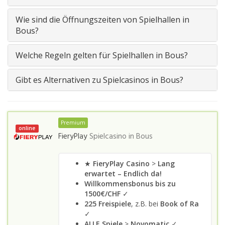
Wie sind die Öffnungszeiten von Spielhallen in
Bous?
Welche Regeln gelten für Spielhallen in Bous?
Gibt es Alternativen zu Spielcasinos in Bous?
Premium
online
FieryPlay
Spielcasino in
Bous
★
FieryPlay Casino
>
Lang
erwartet – Endlich da!
Willkommensbonus bis zu
1500€/CHF
✓
225 Freispiele
, z.B. bei
Book of Ra
✓
ALLE Spiele
>
Novomatic
✓