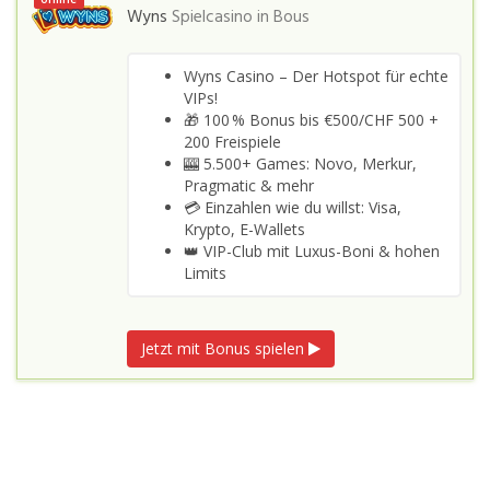
Wyns
Spielcasino in
Bous
Wyns Casino – Der Hotspot für echte
VIPs!
🎁 100 % Bonus bis €500/CHF 500 +
200 Freispiele
🎰 5.500+ Games: Novo, Merkur,
Pragmatic & mehr
💳 Einzahlen wie du willst: Visa,
Krypto, E-Wallets
👑 VIP-Club mit Luxus-Boni & hohen
Limits
Jetzt mit Bonus spielen