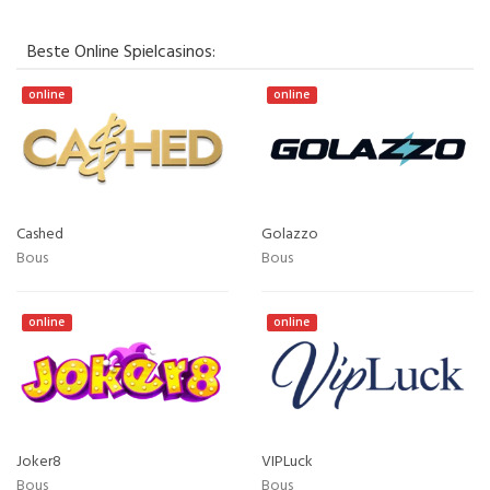
Beste Online Spielcasinos:
online
online
Cashed
Golazzo
Bous
Bous
online
online
Joker8
VIPLuck
Bous
Bous