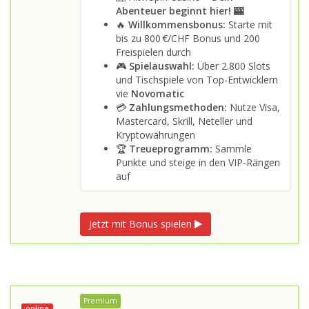
Abenteuer beginnt hier! 🎰
🔥
Willkommensbonus:
Starte mit
bis zu 800 €/CHF Bonus und 200
Freispielen durch
🎮
Spielauswahl:
Über 2.800 Slots
und Tischspiele von Top-Entwicklern
vie
Novomatic
💳
Zahlungsmethoden:
Nutze Visa,
Mastercard, Skrill, Neteller und
Kryptowährungen
🏆
Treueprogramm:
Sammle
Punkte und steige in den VIP-Rängen
auf
Jetzt mit Bonus spielen
Premium
online