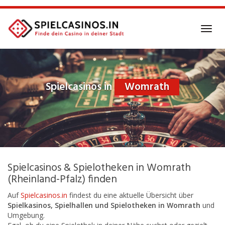
Skip
to
main
Toggl
content
navig
Spielcasinos in
Womrath
Spielcasinos & Spielotheken in Womrath
(Rheinland-Pfalz) finden
Auf
Spielcasinos.in
findest du eine aktuelle Übersicht über
Spielkasinos,
Spielhallen und Spielotheken in Womrath
und
Umgebung.