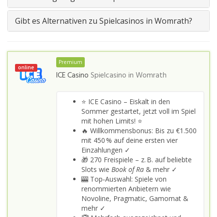
Gibt es Alternativen zu Spielcasinos in Womrath?
Premium
online
ICE Casino
Spielcasino in
Womrath
⭐ ICE Casino – Eiskalt in den
Sommer gestartet, jetzt voll im Spiel
mit hohen Limits! ⭐
🔥 Willkommensbonus: Bis zu €1.500
mit 450 % auf deine ersten vier
Einzahlungen ✓
🎁 270 Freispiele – z. B. auf beliebte
Slots wie
Book of Ra
& mehr ✓
🎰 Top‑Auswahl: Spiele von
renommierten Anbietern wie
Novoline, Pragmatic, Gamomat &
mehr ✓