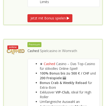
Limits
Jetzt mit Bonus spielen
Premium
online
Cashed
Spielcasino in
Womrath
★
Cashed
Casino – Das Top-Casino
für stilvolles Online-Spiel!
100% Bonus bis zu 500 €
/ CHF
und
200 Freispiele
🎰
Bonus Crab & Weekly Reload
für
Extra-Boni
Exklusiver
VIP-Club
, ideal für High
Roller
Umfangreiche Auswahl an