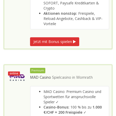
SOFORT, Paysafe Kreditkarten &
Crypto
Aktionen nonstop:
Freispiele,
Reload-Angebote, Cashback & VIP-
Vorteile
Jetzt mit Bonus spielen
Premium
online
MAD Casino
Spielcasino in
Womrath
MAD Casino: Premium Casino und
Sportwetten für anspruchsvolle
Spieler ✓
Casino-Bonus:
100 % bis zu
1.000
€/CHF + 200 Freispiele
✓