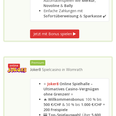
Automatenspielen wie
Merkur
,
Novoline
&
Bally
Einfache Zahlungen mit
Sofortüberweisung
&
Sparkasse
✔️
Jetzt mit Bonus spielen
Premium
online
Joker8
Spielcasino in
Womrath
⭐
Joker8
Online Spielhalle –
Ultimatives Casino-Vergnügen
ohne Grenzen!
⭐
🔥
Willkommensbonus
: 100 % bis
500 €/CHF
& 50 % bis
1.000 €/CHF
+
200 Freispiele
🎰
Top-Spielauswahl
: Über
5.600