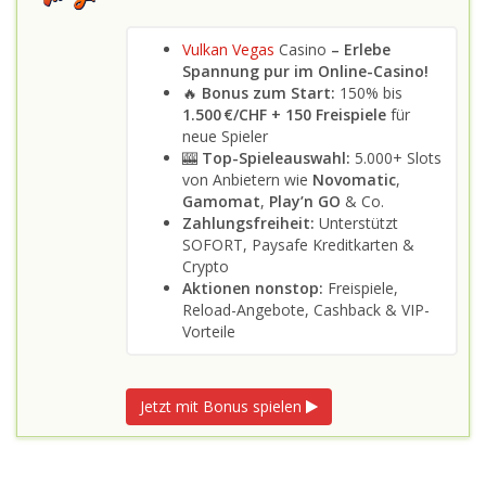
Vulkan Vegas
Casino
– Erlebe
Spannung pur im Online-Casino!
🔥
Bonus zum Start:
150% bis
1.500 €/CHF + 150 Freispiele
für
neue Spieler
🎰
Top-Spieleauswahl:
5.000+ Slots
von Anbietern wie
Novomatic
,
Gamomat
,
Play’n GO
& Co.
Zahlungsfreiheit:
Unterstützt
SOFORT, Paysafe Kreditkarten &
Crypto
Aktionen nonstop:
Freispiele,
Reload-Angebote, Cashback & VIP-
Vorteile
Jetzt mit Bonus spielen