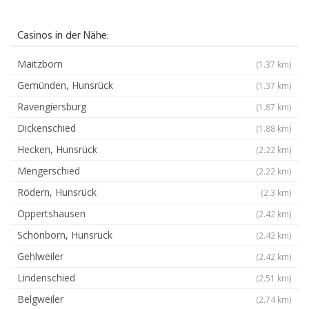
Casinos in der Nähe:
Maitzborn
(1.37 km)
Gemünden, Hunsrück
(1.37 km)
Ravengiersburg
(1.87 km)
Dickenschied
(1.88 km)
Hecken, Hunsrück
(2.22 km)
Mengerschied
(2.22 km)
Rödern, Hunsrück
(2.3 km)
Oppertshausen
(2.42 km)
Schönborn, Hunsrück
(2.42 km)
Gehlweiler
(2.42 km)
Lindenschied
(2.51 km)
Belgweiler
(2.74 km)