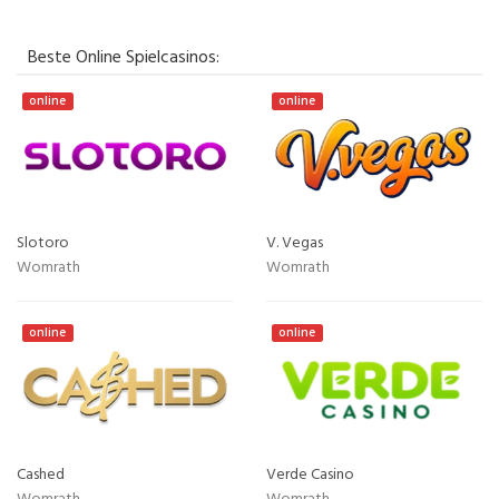
Beste Online Spielcasinos:
online
online
Slotoro
V. Vegas
Womrath
Womrath
online
online
Cashed
Verde Casino