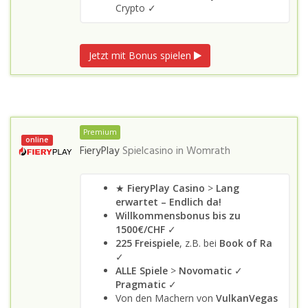
Crypto ✓
Jetzt mit Bonus spielen
Premium
online
FieryPlay
Spielcasino in
Womrath
★
FieryPlay Casino
>
Lang
erwartet – Endlich da!
Willkommensbonus bis zu
1500€/CHF
✓
225 Freispiele
, z.B. bei
Book of Ra
✓
ALLE Spiele
>
Novomatic
✓
Pragmatic
✓
Von den Machern von
VulkanVegas