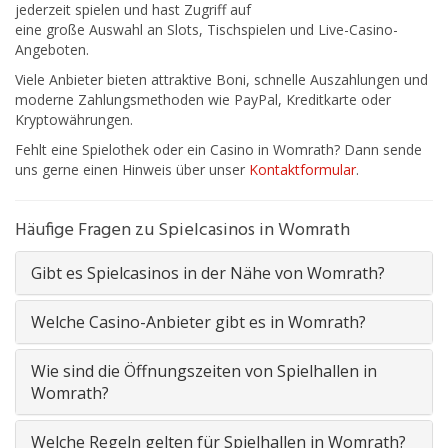
jederzeit spielen und hast Zugriff auf
eine große Auswahl an Slots, Tischspielen und Live-Casino-
Angeboten.
Viele Anbieter bieten attraktive Boni, schnelle Auszahlungen und
moderne Zahlungsmethoden wie PayPal, Kreditkarte oder
Kryptowährungen.
Fehlt eine Spielothek oder ein Casino in Womrath? Dann sende
uns gerne einen Hinweis über unser
Kontaktformular
.
Häufige Fragen zu Spielcasinos in Womrath
Gibt es Spielcasinos in der Nähe von Womrath?
Welche Casino-Anbieter gibt es in Womrath?
Wie sind die Öffnungszeiten von Spielhallen in
Womrath?
Welche Regeln gelten für Spielhallen in Womrath?