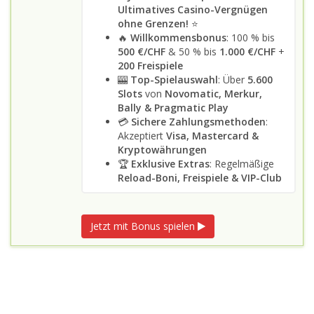
Ultimatives Casino-Vergnügen
ohne Grenzen!
⭐
🔥
Willkommensbonus
: 100 % bis
500 €/CHF
& 50 % bis
1.000 €/CHF
+
200 Freispiele
🎰
Top-Spielauswahl
: Über
5.600
Slots
von
Novomatic, Merkur,
Bally & Pragmatic Play
💳
Sichere Zahlungsmethoden
:
Akzeptiert
Visa, Mastercard &
Kryptowährungen
🏆
Exklusive Extras
: Regelmäßige
Reload-Boni, Freispiele & VIP-Club
Jetzt mit Bonus spielen