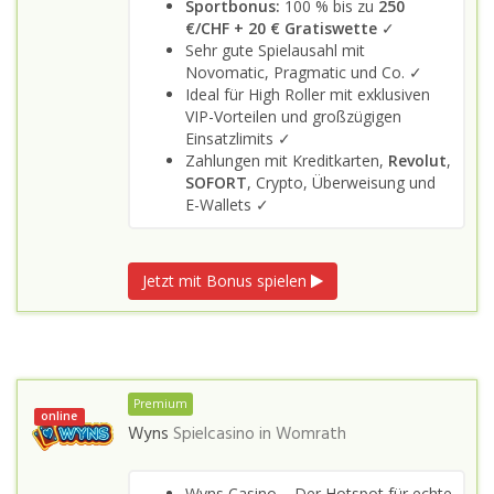
Sportbonus:
100 % bis zu
250
€/CHF + 20 € Gratiswette
✓
Sehr gute Spielausahl mit
Novomatic, Pragmatic und Co. ✓
Ideal für High Roller mit exklusiven
VIP-Vorteilen und großzügigen
Einsatzlimits ✓
Zahlungen mit Kreditkarten,
Revolut
,
SOFORT
, Crypto, Überweisung und
E-Wallets ✓
Jetzt mit Bonus spielen
Premium
online
Wyns
Spielcasino in
Womrath
Wyns Casino – Der Hotspot für echte