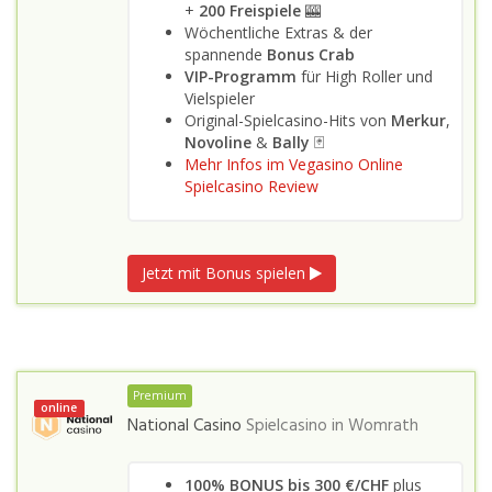
+
200 Freispiele
🎰
Wöchentliche Extras & der
spannende
Bonus Crab
VIP-Programm
für High Roller und
Vielspieler
Original-Spielcasino-Hits von
Merkur
,
Novoline
&
Bally
🃏
Mehr Infos im Vegasino Online
Spielcasino Review
Jetzt mit Bonus spielen
Premium
online
National Casino
Spielcasino in
Womrath
100% BONUS bis 300 €/CHF
plus