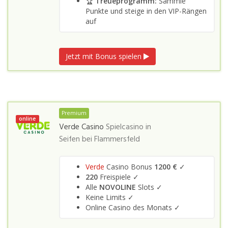
🏆
Treueprogramm:
Sammle
Punkte und steige in den VIP-Rängen
auf
Jetzt mit Bonus spielen
Premium
online
Verde Casino
Spielcasino in
Seifen bei Flammersfeld
Verde
Casino Bonus
1200 €
✓
220
Freispiele ✓
Alle
NOVOLINE
Slots ✓
Keine Limits ✓
Online Casino des Monats ✓