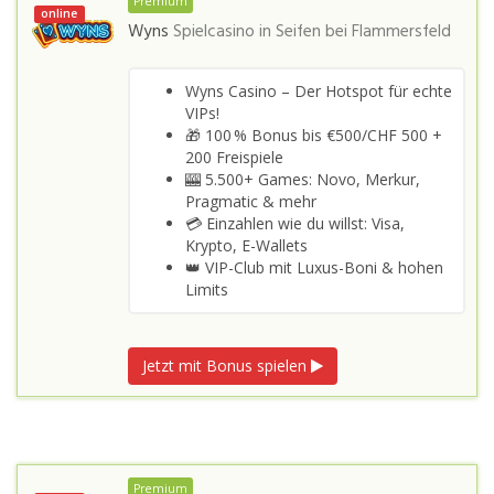
Premium
online
Wyns
Spielcasino in
Seifen bei Flammersfeld
Wyns Casino – Der Hotspot für echte
VIPs!
🎁 100 % Bonus bis €500/CHF 500 +
200 Freispiele
🎰 5.500+ Games: Novo, Merkur,
Pragmatic & mehr
💳 Einzahlen wie du willst: Visa,
Krypto, E-Wallets
👑 VIP-Club mit Luxus-Boni & hohen
Limits
Jetzt mit Bonus spielen
Premium