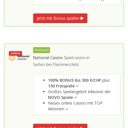
Jetzt mit Bonus spielen
Premium
online
National Casino
Spielcasino in
Seifen bei Flammersfeld
100% BONUS bis 300 €/CHF
plus
150 Freispiele
✓
Großes Spielangebot inklusive der
NOVO Spiele
✓
Neues online Casino mit TOP
Aktionen ✓