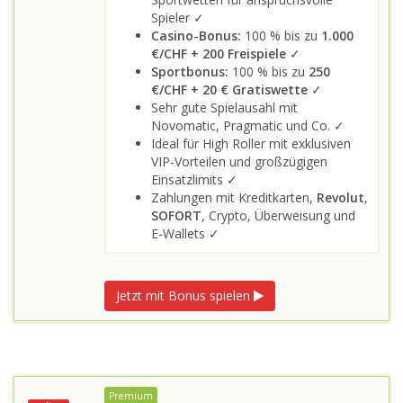
Spieler ✓
Casino-Bonus:
100 % bis zu
1.000
€/CHF + 200 Freispiele
✓
Sportbonus:
100 % bis zu
250
€/CHF + 20 € Gratiswette
✓
Sehr gute Spielausahl mit
Novomatic, Pragmatic und Co. ✓
Ideal für High Roller mit exklusiven
VIP-Vorteilen und großzügigen
Einsatzlimits ✓
Zahlungen mit Kreditkarten,
Revolut
,
SOFORT
, Crypto, Überweisung und
E-Wallets ✓
Jetzt mit Bonus spielen
Premium