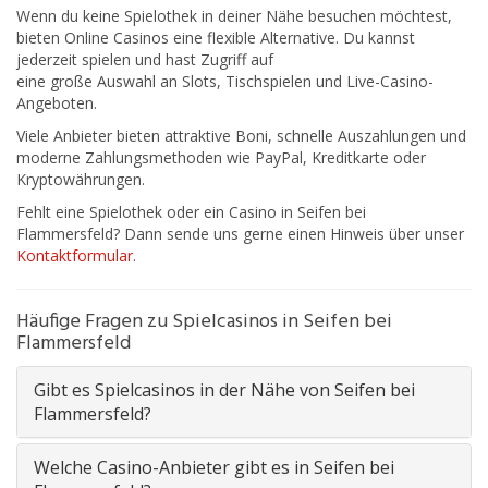
Wenn du keine Spielothek in deiner Nähe besuchen möchtest,
bieten Online Casinos eine flexible Alternative. Du kannst
jederzeit spielen und hast Zugriff auf
eine große Auswahl an Slots, Tischspielen und Live-Casino-
Angeboten.
Viele Anbieter bieten attraktive Boni, schnelle Auszahlungen und
moderne Zahlungsmethoden wie PayPal, Kreditkarte oder
Kryptowährungen.
Fehlt eine Spielothek oder ein Casino in Seifen bei
Flammersfeld? Dann sende uns gerne einen Hinweis über unser
Kontaktformular
.
Häufige Fragen zu Spielcasinos in Seifen bei
Flammersfeld
Gibt es Spielcasinos in der Nähe von Seifen bei
Flammersfeld?
Welche Casino-Anbieter gibt es in Seifen bei