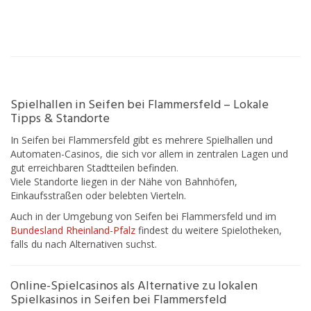
Spielhallen in Seifen bei Flammersfeld – Lokale
Tipps & Standorte
In Seifen bei Flammersfeld gibt es mehrere Spielhallen und
Automaten-Casinos, die sich vor allem in zentralen Lagen und
gut erreichbaren Stadtteilen befinden.
Viele Standorte liegen in der Nähe von Bahnhöfen,
Einkaufsstraßen oder belebten Vierteln.
Auch in der Umgebung von Seifen bei Flammersfeld und im
Bundesland Rheinland-Pfalz
findest du weitere Spielotheken,
falls du nach Alternativen suchst.
Online-Spielcasinos als Alternative zu lokalen
Spielkasinos in Seifen bei Flammersfeld