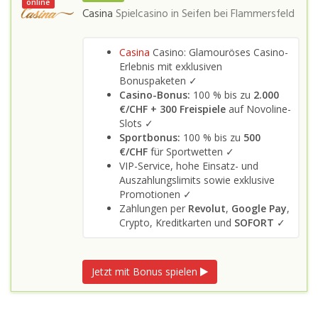
online
Casina
Spielcasino in
Seifen bei Flammersfeld
Casina
Casino: Glamouröses Casino-
Erlebnis mit exklusiven
Bonuspaketen ✓
Casino-Bonus:
100 % bis zu
2.000
€/CHF + 300 Freispiele
auf Novoline-
Slots ✓
Sportbonus:
100 % bis zu
500
€/CHF
für Sportwetten ✓
VIP-Service, hohe Einsatz- und
Auszahlungslimits sowie exklusive
Promotionen ✓
Zahlungen per
Revolut
,
Google Pay
,
Crypto, Kreditkarten und
SOFORT
✓
Jetzt mit Bonus spielen