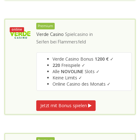
Premium
online
Verde Casino
Spielcasino in
Seifen bei Flammersfeld
Verde Casino Bonus
1200 €
✓
220
Freispiele ✓
Alle
NOVOLINE
Slots ✓
Keine Limits ✓
Online Casino des Monats ✓
Jetzt mit Bonus spielen