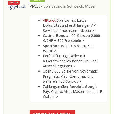
online
VIPLuck
Spielcasino in
Schweich, Mosel
VIPLuck
Spielcasino: Luxus,
Exklusivität und erstklassiger VIP-
Service auf höchstem Niveau ✓
Casino-Bonus:
100 % bis zu
2.000
€/CHF + 300 Freispiele
✓
Sportbonus:
100 % bis zu
500
€/CHF
✓
Perfekt für High Roller mit
außergewöhnlich hohen Ein- und
Auszahlungslimits ✓
Über 5.000 Spiele von Novomatic,
Pragmatic Play, Gamomat und
weiteren Top-Studios ✓
Zahlungen über
Revolut
,
Google
Pay
, Crypto, Visa, Mastercard und E-
Wallets ✓