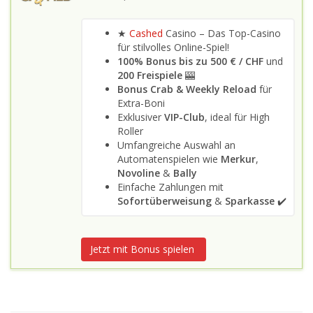
★
Cashed
Casino – Das Top-Casino
für stilvolles Online-Spiel!
100% Bonus bis zu 500 €
/ CHF
und
200 Freispiele
🎰
Bonus Crab & Weekly Reload
für
Extra-Boni
Exklusiver
VIP-Club
, ideal für High
Roller
Umfangreiche Auswahl an
Automatenspielen wie
Merkur
,
Novoline
&
Bally
Einfache Zahlungen mit
Sofortüberweisung
&
Sparkasse
✔️
Jetzt mit Bonus spielen