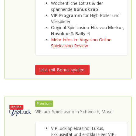
Wöchentliche Extras & der
spannende
Bonus Crab
VIP-Programm
für High Roller und
Vielspieler
Original-Spielcasino-Hits von
Merkur
,
Novoline
&
Bally
🃏
Mehr Infos im Vegasino Online
Spielcasino Review
Jetzt mit Bonus spielen
Premium
online
VIPLuck
Spielcasino in
Schweich, Mosel
VIPLuck Spielcasino: Luxus,
Exklusivität und erstklassiger VIP-