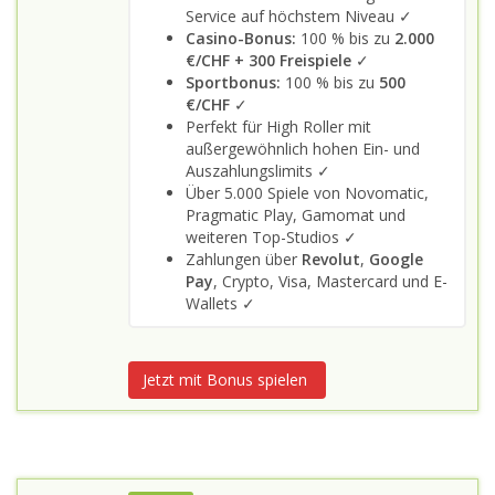
Service auf höchstem Niveau ✓
Casino-Bonus:
100 % bis zu
2.000
€/CHF + 300 Freispiele
✓
Sportbonus:
100 % bis zu
500
€/CHF
✓
Perfekt für High Roller mit
außergewöhnlich hohen Ein- und
Auszahlungslimits ✓
Über 5.000 Spiele von Novomatic,
Pragmatic Play, Gamomat und
weiteren Top-Studios ✓
Zahlungen über
Revolut
,
Google
Pay
, Crypto, Visa, Mastercard und E-
Wallets ✓
Jetzt mit Bonus spielen