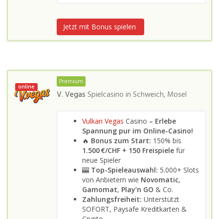
Jetzt mit Bonus spielen
Premium
online
V. Vegas
Spielcasino in
Schweich, Mosel
Vulkan Vegas
Casino
– Erlebe
Spannung pur im Online-Casino!
🔥
Bonus zum Start:
150% bis
1.500 €/CHF + 150 Freispiele
für
neue Spieler
🎰
Top-Spieleauswahl:
5.000+ Slots
von Anbietern wie
Novomatic
,
Gamomat
,
Play’n GO
& Co.
Zahlungsfreiheit:
Unterstützt
SOFORT, Paysafe Kreditkarten &
Crypto