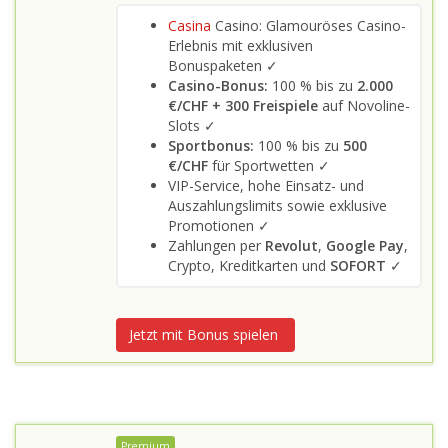
Casina
Casino: Glamouröses Casino-
Erlebnis mit exklusiven
Bonuspaketen ✓
Casino-Bonus:
100 % bis zu
2.000
€/CHF + 300 Freispiele
auf Novoline-
Slots ✓
Sportbonus:
100 % bis zu
500
€/CHF
für Sportwetten ✓
VIP-Service, hohe Einsatz- und
Auszahlungslimits sowie exklusive
Promotionen ✓
Zahlungen per
Revolut
,
Google Pay
,
Crypto, Kreditkarten und
SOFORT
✓
Jetzt mit Bonus spielen
Premium