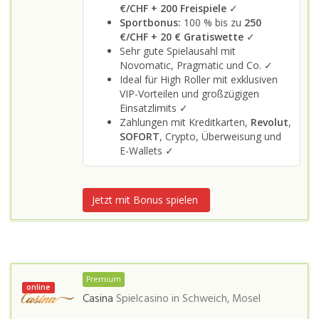
€/CHF + 200 Freispiele
✓
Sportbonus:
100 % bis zu
250
€/CHF + 20 € Gratiswette
✓
Sehr gute Spielausahl mit
Novomatic, Pragmatic und Co. ✓
Ideal für High Roller mit exklusiven
VIP-Vorteilen und großzügigen
Einsatzlimits ✓
Zahlungen mit Kreditkarten,
Revolut
,
SOFORT
, Crypto, Überweisung und
E-Wallets ✓
Jetzt mit Bonus spielen
Premium
online
Casina
Spielcasino in
Schweich, Mosel