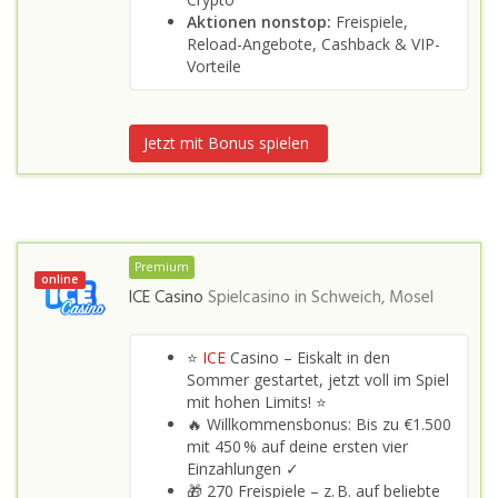
Aktionen nonstop:
Freispiele,
Reload-Angebote, Cashback & VIP-
Vorteile
Jetzt mit Bonus spielen
Premium
online
ICE Casino
Spielcasino in
Schweich, Mosel
⭐
ICE
Casino – Eiskalt in den
Sommer gestartet, jetzt voll im Spiel
mit hohen Limits! ⭐
🔥 Willkommensbonus: Bis zu €1.500
mit 450 % auf deine ersten vier
Einzahlungen ✓
🎁 270 Freispiele – z. B. auf beliebte