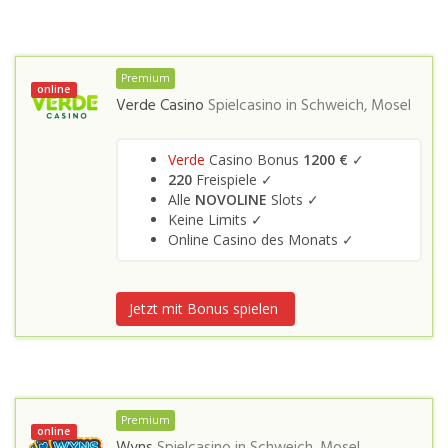
Premium
online
Verde Casino
Spielcasino in
Schweich, Mosel
Verde
Casino Bonus
1200 €
✓
220
Freispiele ✓
Alle
NOVOLINE
Slots ✓
Keine Limits ✓
Online Casino des Monats ✓
Jetzt mit Bonus spielen
Premium
online