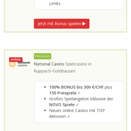
Limits
Jetzt mit Bonus spielen
Premium
online
National Casino
Spielcasino in
Ruppach-Goldhausen
100% BONUS bis 300 €/CHF
plus
150 Freispiele
✓
Großes Spielangebot inklusive der
NOVO Spiele
✓
Neues online Casino mit TOP
Aktionen ✓