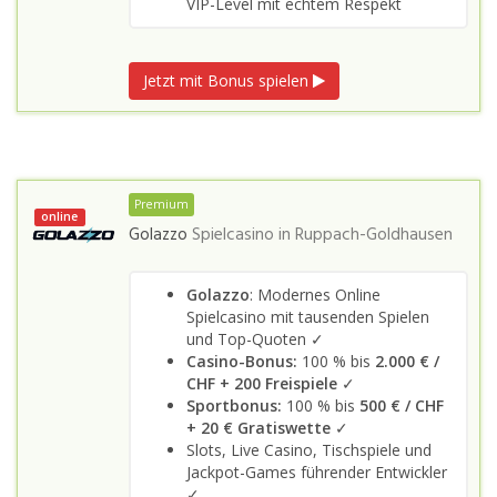
VIP-Level mit echtem Respekt
Jetzt mit Bonus spielen
Premium
online
Golazzo
Spielcasino in
Ruppach-Goldhausen
Golazzo
: Modernes Online
Spielcasino mit tausenden Spielen
und Top-Quoten ✓
Casino-Bonus:
100 % bis
2.000 € /
CHF + 200 Freispiele
✓
Sportbonus:
100 % bis
500 € / CHF
+ 20 € Gratiswette
✓
Slots, Live Casino, Tischspiele und
Jackpot-Games führender Entwickler
✓