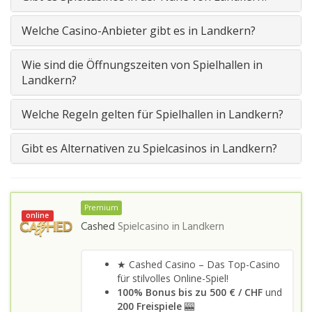
Welche Casino-Anbieter gibt es in Landkern?
Wie sind die Öffnungszeiten von Spielhallen in
Landkern?
Welche Regeln gelten für Spielhallen in Landkern?
Gibt es Alternativen zu Spielcasinos in Landkern?
Premium
online
Cashed
Spielcasino in
Landkern
★ Cashed Casino – Das Top-Casino
für stilvolles Online-Spiel!
100% Bonus bis zu 500 €
/ CHF
und
200 Freispiele
🎰