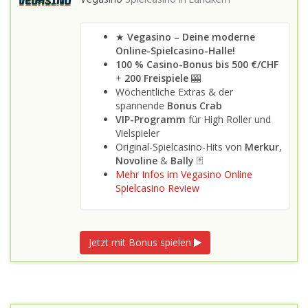
Vegasino
Spielcasino in
Landkern
★
Vegasino – Deine moderne
Online-Spielcasino-Halle!
100 % Casino-Bonus bis 500 €/CHF
+
200 Freispiele
🎰
Wöchentliche Extras & der
spannende
Bonus Crab
VIP-Programm
für High Roller und
Vielspieler
Original-Spielcasino-Hits von
Merkur
,
Novoline
&
Bally
🃏
Mehr Infos im Vegasino Online
Spielcasino Review
Jetzt mit Bonus spielen