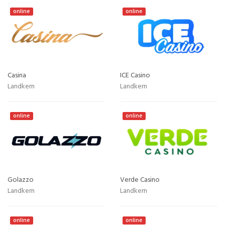
online
online
Casina
ICE Casino
Landkern
Landkern
online
online
Golazzo
Verde Casino
Landkern
Landkern
online
online