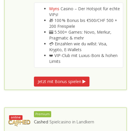
Wyns
Casino – Der Hotspot für echte
VIPs!
🎁 100 % Bonus bis €500/CHF 500 +
200 Freispiele
🎰 5.500+ Games: Novo, Merkur,
Pragmatic & mehr
💳 Einzahlen wie du willst: Visa,
Krypto, E-Wallets
👑 VIP-Club mit Luxus-Boni & hohen
Limits
Jetzt mit Bonus spielen
Premium
online
Cashed
Spielcasino in
Landkern