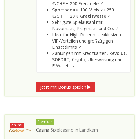
€/CHF + 200 Freispiele
✓
Sportbonus:
100 % bis zu
250
€/CHF + 20 € Gratiswette
✓
Sehr gute Spielausahl mit
Novomatic, Pragmatic und Co. ✓
Ideal für High Roller mit exklusiven
VIP-Vorteilen und großzügigen
Einsatzlimits ✓
Zahlungen mit Kreditkarten,
Revolut
,
SOFORT
, Crypto, Überweisung und
E-Wallets ✓
Jetzt mit Bonus spielen
Premium
online
Casina
Spielcasino in
Landkern