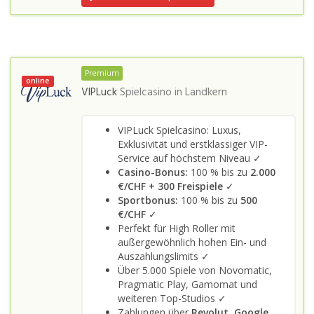
Premium
online
VIPLuck
Spielcasino in
Landkern
VIPLuck Spielcasino: Luxus,
Exklusivität und erstklassiger VIP-
Service auf höchstem Niveau ✓
Casino-Bonus:
100 % bis zu
2.000
€/CHF + 300 Freispiele
✓
Sportbonus:
100 % bis zu
500
€/CHF
✓
Perfekt für High Roller mit
außergewöhnlich hohen Ein- und
Auszahlungslimits ✓
Über 5.000 Spiele von Novomatic,
Pragmatic Play, Gamomat und
weiteren Top-Studios ✓
Zahlungen über
Revolut
,
Google