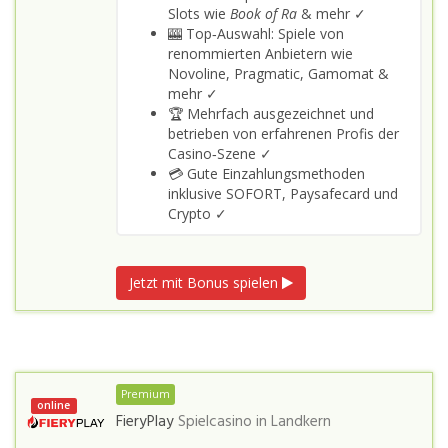
Slots wie
Book of Ra
& mehr ✓
🎰 Top‑Auswahl: Spiele von
renommierten Anbietern wie
Novoline, Pragmatic, Gamomat &
mehr ✓
🏆 Mehrfach ausgezeichnet und
betrieben von erfahrenen Profis der
Casino‑Szene ✓
💳 Gute Einzahlungsmethoden
inklusive SOFORT, Paysafecard und
Crypto ✓
Jetzt mit Bonus spielen
Premium
online
FieryPlay
Spielcasino in
Landkern