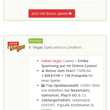
Jetzt mit Bonus spielen
Premium
online
V. Vegas
Spielcasino in
Landkern
Vulkan Vegas
Casino
– Erlebe
Spannung pur im Online-Casino!
🔥
Bonus zum Start:
150% bis
1.500 €/CHF + 150 Freispiele
für
neue Spieler
🎰
Top-Spieleauswahl:
5.000+ Slots
von Anbietern wie
Novomatic
,
Gamomat
,
Play’n GO
& Co.
Zahlungsfreiheit:
Unterstützt
SOFORT, Paysafe Kreditkarten &
Crypto