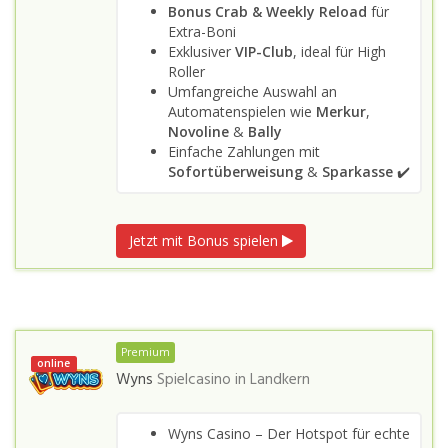
Bonus Crab & Weekly Reload
für
Extra-Boni
Exklusiver
VIP-Club
, ideal für High
Roller
Umfangreiche Auswahl an
Automatenspielen wie
Merkur
,
Novoline
&
Bally
Einfache Zahlungen mit
Sofortüberweisung
&
Sparkasse
✔️
Jetzt mit Bonus spielen
Premium
online
Wyns
Spielcasino in
Landkern
Wyns Casino – Der Hotspot für echte