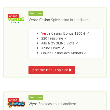
Premium
online
Verde Casino
Spielcasino in
Landkern
Verde
Casino Bonus
1200 €
✓
220
Freispiele ✓
Alle
NOVOLINE
Slots ✓
Keine Limits ✓
Online Casino des Monats ✓
Jetzt mit Bonus spielen
Premium
online
Wyns
Spielcasino in
Landkern