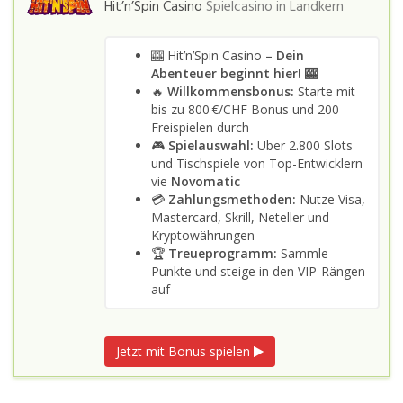
Hit’n’Spin Casino
Spielcasino in
Landkern
🎰 Hit’n’Spin Casino
– Dein
Abenteuer beginnt hier! 🎰
🔥
Willkommensbonus:
Starte mit
bis zu 800 €/CHF Bonus und 200
Freispielen durch
🎮
Spielauswahl:
Über 2.800 Slots
und Tischspiele von Top-Entwicklern
vie
Novomatic
💳
Zahlungsmethoden:
Nutze Visa,
Mastercard, Skrill, Neteller und
Kryptowährungen
🏆
Treueprogramm:
Sammle
Punkte und steige in den VIP-Rängen
auf
Jetzt mit Bonus spielen