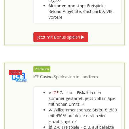
Aktionen nonstop:
Freispiele,
Reload-Angebote, Cashback & VIP-
Vorteile
Jetzt mit Bonus spielen
Premium
online
ICE Casino
Spielcasino in
Landkern
⭐
ICE
Casino – Eiskalt in den
Sommer gestartet, jetzt voll im Spiel
mit hohen Limits! ⭐
🔥 Willkommensbonus: Bis zu €1.500
mit 450 % auf deine ersten vier
Einzahlungen ✓
🎁 270 Freispiele – z. B. auf beliebte