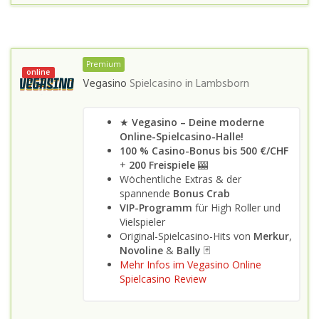
Premium
online
Vegasino
Spielcasino in
Lambsborn
★
Vegasino – Deine moderne
Online-Spielcasino-Halle!
100 % Casino-Bonus bis 500 €/CHF
+
200 Freispiele
🎰
Wöchentliche Extras & der
spannende
Bonus Crab
VIP-Programm
für High Roller und
Vielspieler
Original-Spielcasino-Hits von
Merkur
,
Novoline
&
Bally
🃏
Mehr Infos im Vegasino Online
Spielcasino Review