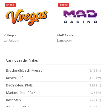
online
online
V. Vegas
MAD Casino
Lambsborn
Lambsborn
Casinos in der Nähe:
Bruchmühlbach-Miesau
(1.15 km)
Rosenkopf
(1.15 km)
Bechhofen, Pfalz
(1.89 km)
Martinshöhe, Pfalz
(2.25 km)
Käshofen
(2.43 km)