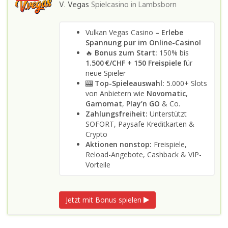
V. Vegas
Spielcasino in
Lambsborn
Vulkan Vegas Casino
– Erlebe
Spannung pur im Online-Casino!
🔥
Bonus zum Start:
150% bis
1.500 €/CHF + 150 Freispiele
für
neue Spieler
🎰
Top-Spieleauswahl:
5.000+ Slots
von Anbietern wie
Novomatic
,
Gamomat
,
Play’n GO
& Co.
Zahlungsfreiheit:
Unterstützt
SOFORT, Paysafe Kreditkarten &
Crypto
Aktionen nonstop:
Freispiele,
Reload-Angebote, Cashback & VIP-
Vorteile
Jetzt mit Bonus spielen