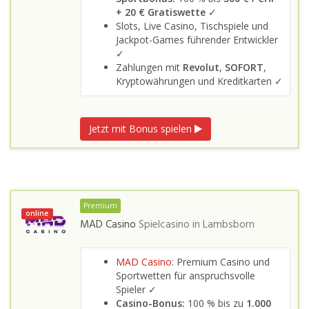
+ 20 € Gratiswette
✓
Slots, Live Casino, Tischspiele und
Jackpot-Games führender Entwickler
✓
Zahlungen mit
Revolut
,
SOFORT
,
Kryptowährungen und Kreditkarten ✓
Jetzt mit Bonus spielen
Premium
online
MAD Casino
Spielcasino in
Lambsborn
MAD Casino
: Premium Casino und
Sportwetten für anspruchsvolle
Spieler ✓
Casino-Bonus:
100 % bis zu
1.000