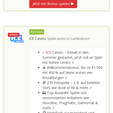
Jetzt mit Bonus spielen
Premium
online
ICE Casino
Spielcasino in
Lambsborn
⭐
ICE
Casino – Eiskalt in den
Sommer gestartet, jetzt voll im Spiel
mit hohen Limits! ⭐
🔥 Willkommensbonus: Bis zu €1.500
mit 450 % auf deine ersten vier
Einzahlungen ✓
🎁 270 Freispiele – z. B. auf beliebte
Slots wie
Book of Ra
& mehr ✓
🎰 Top‑Auswahl: Spiele von
renommierten Anbietern wie
Novoline, Pragmatic, Gamomat &
mehr ✓
🏆 Mehrfach ausgezeichnet und