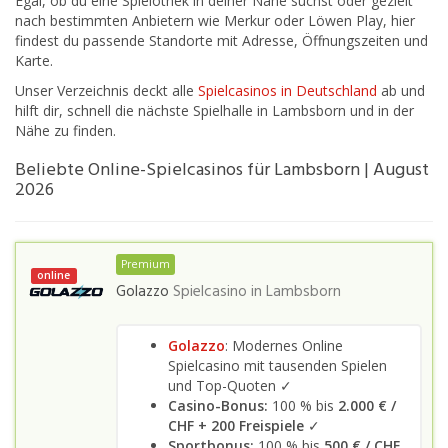
Egal, ob du eine Spielothek in deiner Nähe suchst oder gezielt
nach bestimmten Anbietern wie Merkur oder Löwen Play, hier
findest du passende Standorte mit Adresse, Öffnungszeiten und
Karte.
Unser Verzeichnis deckt alle
Spielcasinos in Deutschland
ab und
hilft dir, schnell die nächste Spielhalle in Lambsborn und in der
Nähe zu finden.
Beliebte Online-Spielcasinos für Lambsborn | August
2026
Premium
online
Golazzo
Spielcasino in
Lambsborn
Golazzo
: Modernes Online
Spielcasino mit tausenden Spielen
und Top-Quoten ✓
Casino-Bonus:
100 % bis
2.000 € /
CHF + 200 Freispiele
✓
Sportbonus:
100 % bis
500 € / CHF