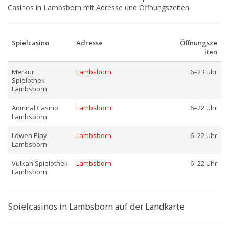
Casinos in Lambsborn mit Adresse und Öffnungszeiten.
Spielcasino
Adresse
Öffnungsze
iten
Merkur
Lambsborn
6–23 Uhr
Spielothek
Lambsborn
Admiral Casino
Lambsborn
6–22 Uhr
Lambsborn
Löwen Play
Lambsborn
6–22 Uhr
Lambsborn
Vulkan Spielothek
Lambsborn
6–22 Uhr
Lambsborn
Spielcasinos in Lambsborn auf der Landkarte