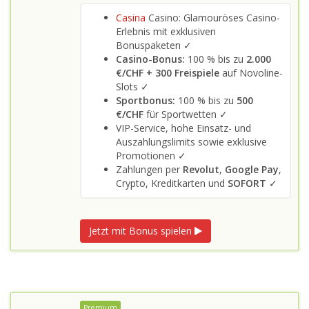
Casina
Casino: Glamouröses Casino-
Erlebnis mit exklusiven
Bonuspaketen ✓
Casino-Bonus:
100 % bis zu
2.000
€/CHF + 300 Freispiele
auf Novoline-
Slots ✓
Sportbonus:
100 % bis zu
500
€/CHF
für Sportwetten ✓
VIP-Service, hohe Einsatz- und
Auszahlungslimits sowie exklusive
Promotionen ✓
Zahlungen per
Revolut
,
Google Pay
,
Crypto, Kreditkarten und
SOFORT
✓
Jetzt mit Bonus spielen
Premium