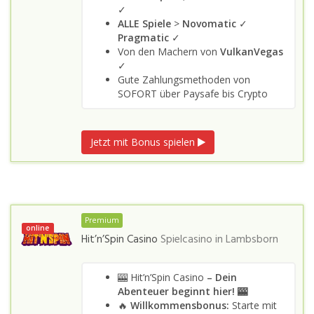
✓
ALLE Spiele
>
Novomatic
✓
Pragmatic
✓
Von den Machern von
VulkanVegas
✓
Gute Zahlungsmethoden von
SOFORT über Paysafe bis Crypto
Jetzt mit Bonus spielen
Premium
online
Hit’n’Spin Casino
Spielcasino in
Lambsborn
🎰 Hit’n’Spin Casino
– Dein
Abenteuer beginnt hier! 🎰
🔥
Willkommensbonus:
Starte mit