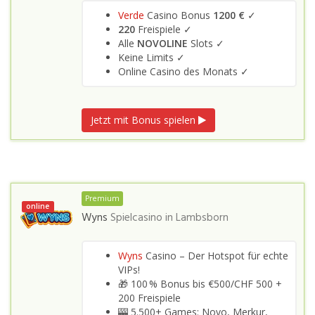
Verde
Casino Bonus
1200 €
✓
220
Freispiele ✓
Alle
NOVOLINE
Slots ✓
Keine Limits ✓
Online Casino des Monats ✓
Jetzt mit Bonus spielen
Premium
online
Wyns
Spielcasino in
Lambsborn
Wyns
Casino – Der Hotspot für echte
VIPs!
🎁 100 % Bonus bis €500/CHF 500 +
200 Freispiele
🎰 5.500+ Games: Novo, Merkur,