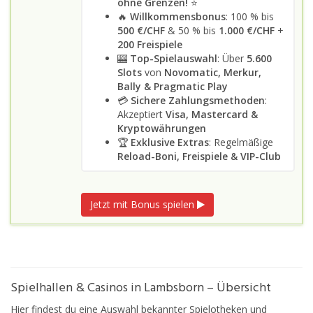
ohne Grenzen!
⭐
🔥
Willkommensbonus
: 100 % bis
500 €/CHF
& 50 % bis
1.000 €/CHF
+
200 Freispiele
🎰
Top-Spielauswahl
: Über
5.600
Slots
von
Novomatic, Merkur,
Bally & Pragmatic Play
💳
Sichere Zahlungsmethoden
:
Akzeptiert
Visa, Mastercard &
Kryptowährungen
🏆
Exklusive Extras
: Regelmäßige
Reload-Boni, Freispiele & VIP-Club
Jetzt mit Bonus spielen
Spielhallen & Casinos in Lambsborn – Übersicht
Hier findest du eine Auswahl bekannter Spielotheken und