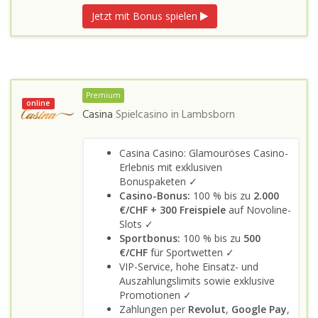
Jetzt mit Bonus spielen
Premium
online
Casina
Spielcasino in
Lambsborn
Casina Casino: Glamouröses Casino-
Erlebnis mit exklusiven
Bonuspaketen ✓
Casino-Bonus:
100 % bis zu
2.000
€/CHF + 300 Freispiele
auf Novoline-
Slots ✓
Sportbonus:
100 % bis zu
500
€/CHF
für Sportwetten ✓
VIP-Service, hohe Einsatz- und
Auszahlungslimits sowie exklusive
Promotionen ✓
Zahlungen per
Revolut
,
Google Pay
,