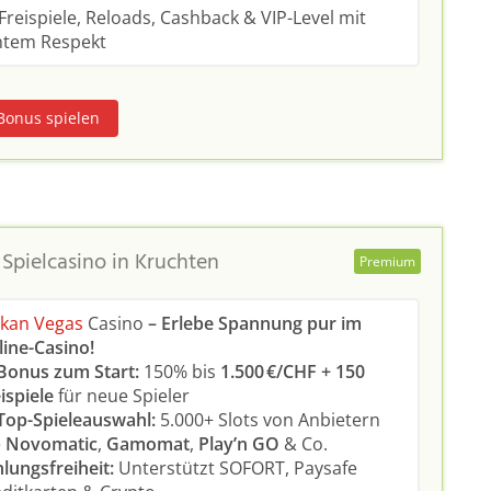
Freispiele, Reloads, Cashback & VIP-Level mit
htem Respekt
 Bonus spielen
Spielcasino in
Kruchten
Premium
lkan Vegas
Casino
– Erlebe Spannung pur im
ine-Casino!
Bonus zum Start:
150% bis
1.500 €/CHF + 150
ispiele
für neue Spieler
Top-Spieleauswahl:
5.000+ Slots von Anbietern
e
Novomatic
,
Gamomat
,
Play’n GO
& Co.
lungsfreiheit:
Unterstützt SOFORT, Paysafe