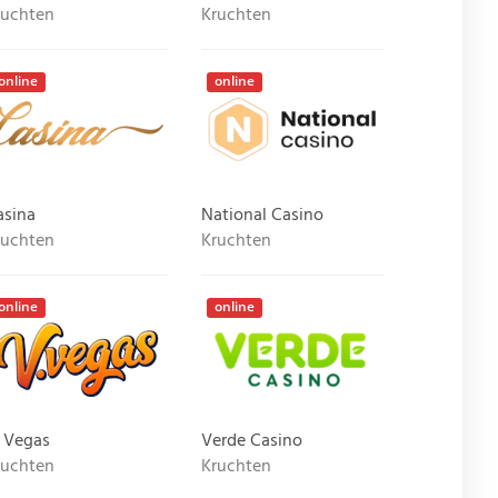
ruchten
Kruchten
online
online
asina
National Casino
ruchten
Kruchten
online
online
. Vegas
Verde Casino
ruchten
Kruchten