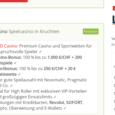
ino
Spielcasino in
Kruchten
Premium
V
K
D Casino
: Premium Casino und Sportwetten für
pruchsvolle Spieler ✓
sino-Bonus:
100 % bis zu
1.000 €/CHF + 200
ispiele
✓
ortbonus:
100 % bis zu
250 €/CHF + 20 €
atiswette
✓
r gute Spielausahl mit Novomatic, Pragmatic
d Co. ✓
al für High Roller mit exklusiven VIP-Vorteilen
 großzügigen Einsatzlimits ✓
lungen mit Kreditkarten,
Revolut
,
SOFORT
,
ypto, Überweisung und E-Wallets ✓