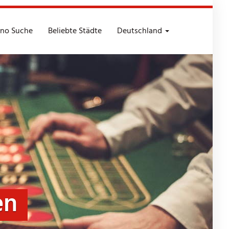
ino Suche
Beliebte Städte
Deutschland
en