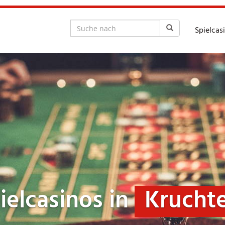
Spielcas
ielcasinos in
Krucht