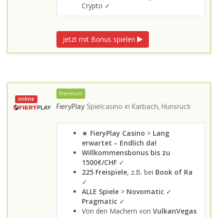
Crypto ✓
Jetzt mit Bonus spielen
Premium
online
FieryPlay
Spielcasino in
Karbach, Hunsrück
★
FieryPlay Casino
>
Lang
erwartet – Endlich da!
Willkommensbonus bis zu
1500€/CHF
✓
225 Freispiele
, z.B. bei
Book of Ra
✓
ALLE Spiele
>
Novomatic
✓
Pragmatic
✓
Von den Machern von
VulkanVegas