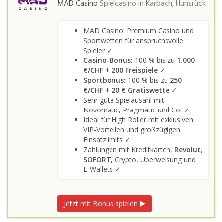
MAD Casino
Spielcasino in
Karbach, Hunsrück
MAD Casino: Premium Casino und
Sportwetten für anspruchsvolle
Spieler ✓
Casino-Bonus:
100 % bis zu
1.000
€/CHF + 200 Freispiele
✓
Sportbonus:
100 % bis zu
250
€/CHF + 20 € Gratiswette
✓
Sehr gute Spielausahl mit
Novomatic, Pragmatic und Co. ✓
Ideal für High Roller mit exklusiven
VIP-Vorteilen und großzügigen
Einsatzlimits ✓
Zahlungen mit Kreditkarten,
Revolut
,
SOFORT
, Crypto, Überweisung und
E-Wallets ✓
Jetzt mit Bonus spielen