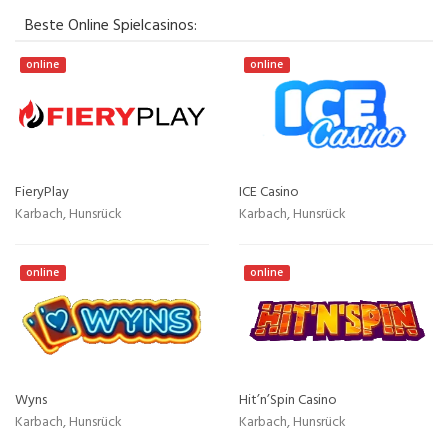
Beste Online Spielcasinos:
online
online
FieryPlay
ICE Casino
Karbach, Hunsrück
Karbach, Hunsrück
online
online
Wyns
Hit’n’Spin Casino
Karbach, Hunsrück
Karbach, Hunsrück