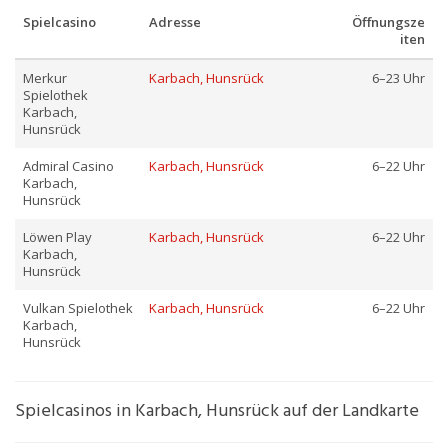
Spielcasino
Adresse
Öffnungsze
iten
Merkur
Karbach, Hunsrück
6–23 Uhr
Spielothek
Karbach,
Hunsrück
Admiral Casino
Karbach, Hunsrück
6–22 Uhr
Karbach,
Hunsrück
Löwen Play
Karbach, Hunsrück
6–22 Uhr
Karbach,
Hunsrück
Vulkan Spielothek
Karbach, Hunsrück
6–22 Uhr
Karbach,
Hunsrück
Spielcasinos in Karbach, Hunsrück auf der Landkarte