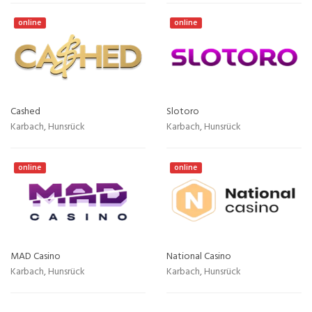
online
online
Cashed
Slotoro
Karbach, Hunsrück
Karbach, Hunsrück
online
online
MAD Casino
National Casino
Karbach, Hunsrück
Karbach, Hunsrück