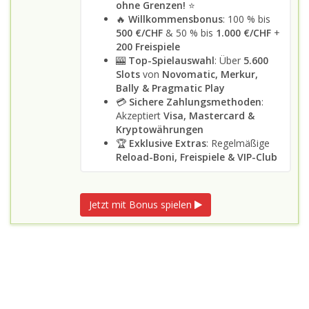
ohne Grenzen!
⭐
🔥
Willkommensbonus
: 100 % bis
500 €/CHF
& 50 % bis
1.000 €/CHF
+
200 Freispiele
🎰
Top-Spielauswahl
: Über
5.600
Slots
von
Novomatic, Merkur,
Bally & Pragmatic Play
💳
Sichere Zahlungsmethoden
:
Akzeptiert
Visa, Mastercard &
Kryptowährungen
🏆
Exklusive Extras
: Regelmäßige
Reload-Boni, Freispiele & VIP-Club
Jetzt mit Bonus spielen