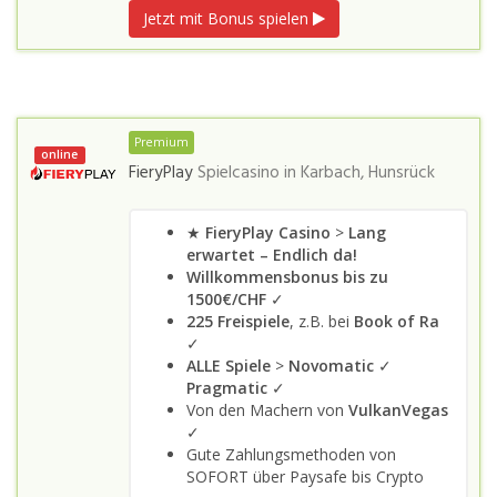
Jetzt mit Bonus spielen
Premium
online
FieryPlay
Spielcasino in
Karbach, Hunsrück
★
FieryPlay Casino
>
Lang
erwartet – Endlich da!
Willkommensbonus bis zu
1500€/CHF
✓
225 Freispiele
, z.B. bei
Book of Ra
✓
ALLE Spiele
>
Novomatic
✓
Pragmatic
✓
Von den Machern von
VulkanVegas
✓
Gute Zahlungsmethoden von
SOFORT über Paysafe bis Crypto