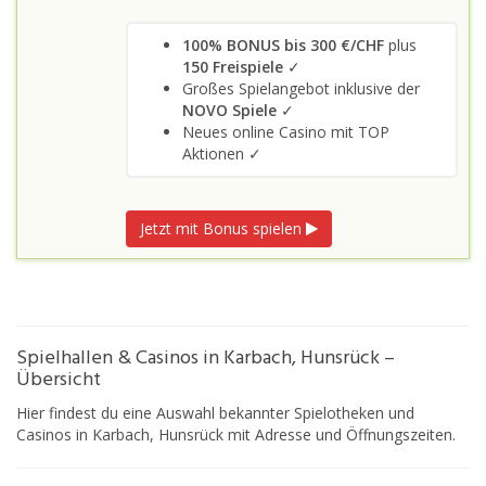
100% BONUS bis 300 €/CHF
plus
150 Freispiele
✓
Großes Spielangebot inklusive der
NOVO Spiele
✓
Neues online Casino mit TOP
Aktionen ✓
Jetzt mit Bonus spielen
Spielhallen & Casinos in Karbach, Hunsrück –
Übersicht
Hier findest du eine Auswahl bekannter Spielotheken und
Casinos in Karbach, Hunsrück mit Adresse und Öffnungszeiten.