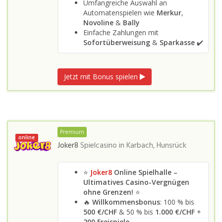
Umfangreiche Auswahl an
Automatenspielen wie
Merkur
,
Novoline
&
Bally
Einfache Zahlungen mit
Sofortüberweisung
&
Sparkasse
✔️
Jetzt mit Bonus spielen
Premium
online
Joker8
Spielcasino in
Karbach, Hunsrück
⭐
Joker8
Online Spielhalle –
Ultimatives Casino-Vergnügen
ohne Grenzen!
⭐
🔥
Willkommensbonus
: 100 % bis
500 €/CHF
& 50 % bis
1.000 €/CHF
+
200 Freispiele