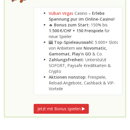
Vulkan Vegas
Casino
– Erlebe
Spannung pur im Online-Casino!
🔥
Bonus zum Start:
150% bis
1.500 €/CHF + 150 Freispiele
für
neue Spieler
🎰
Top-Spieleauswahl:
5.000+ Slots
von Anbietern wie
Novomatic
,
Gamomat
,
Play’n GO
& Co.
Zahlungsfreiheit:
Unterstützt
SOFORT, Paysafe Kreditkarten &
Crypto
Aktionen nonstop:
Freispiele,
Reload-Angebote, Cashback & VIP-
Vorteile
Jetzt mit Bonus spielen