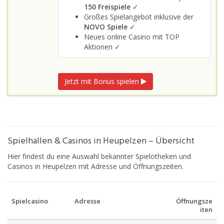
150 Freispiele
✓
Großes Spielangebot inklusive der
NOVO Spiele
✓
Neues online Casino mit TOP
Aktionen ✓
Jetzt mit Bonus spielen
Spielhallen & Casinos in Heupelzen – Übersicht
Hier findest du eine Auswahl bekannter Spielotheken und
Casinos in Heupelzen mit Adresse und Öffnungszeiten.
Spielcasino
Adresse
Öffnungsze
iten