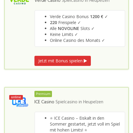
Verde Casino
Spielcasino in
Heupelzen
Verde Casino Bonus
1200 €
✓
220
Freispiele ✓
Alle
NOVOLINE
Slots ✓
Keine Limits ✓
Online Casino des Monats ✓
Jetzt mit Bonus spielen
Premium
online
ICE Casino
Spielcasino in
Heupelzen
⭐ ICE Casino – Eiskalt in den
Sommer gestartet, jetzt voll im Spiel
mit hohen Limits! ⭐