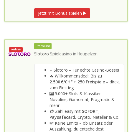
Jetzt mit Bonus spielen
Premium
online
Slotoro
Spielcasino in
Heupelzen
⭐ Slotoro – Für echte Casino-Bosse!
🔥 Willkommensdeal: Bis zu
2.500 €/CHF + 250 Freispiele –
direkt
zum Einstieg
🎰 5.000+ Slots & Klassiker:
Novoline, Gamomat, Pragmatic &
mehr
💳 Zahl easy mit
SOFORT
,
Paysafecard
, Crypto, Neteller & Co.
💸 Keine Limits – ob Einsatz oder
Auszahlung, du entscheidest