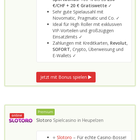
€/CHF + 20 € Gratiswette
✓
Sehr gute Spielausahl mit
Novomatic, Pragmatic und Co. ✓
Ideal für High Roller mit exklusiven
VIP-Vorteilen und großzügigen
Einsatzlimits ✓
Zahlungen mit Kreditkarten,
Revolut
,
SOFORT
, Crypto, Überweisung und
E-Wallets ✓
Jetzt mit Bonus spielen
Premium
online
Slotoro
Spielcasino in
Heupelzen
⭐
Slotoro
– Für echte Casino-Bosse!