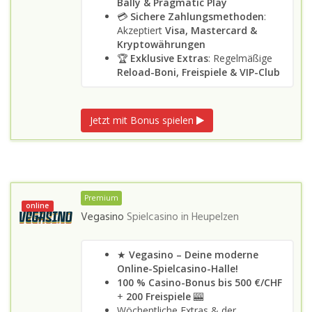
Bally & Pragmatic Play
💳
Sichere Zahlungsmethoden
:
Akzeptiert
Visa, Mastercard &
Kryptowährungen
🏆
Exklusive Extras
: Regelmäßige
Reload-Boni, Freispiele & VIP-Club
Jetzt mit Bonus spielen
Premium
online
Vegasino
Spielcasino in
Heupelzen
★
Vegasino – Deine moderne
Online-Spielcasino-Halle!
100 % Casino-Bonus bis 500 €/CHF
+
200 Freispiele
🎰
Wöchentliche Extras & der