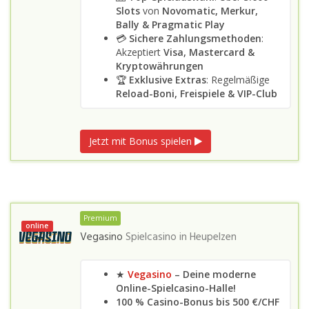
Slots
von
Novomatic, Merkur,
Bally & Pragmatic Play
💳
Sichere Zahlungsmethoden
:
Akzeptiert
Visa, Mastercard &
Kryptowährungen
🏆
Exklusive Extras
: Regelmäßige
Reload-Boni, Freispiele & VIP-Club
Jetzt mit Bonus spielen
Premium
online
Vegasino
Spielcasino in
Heupelzen
★
Vegasino
– Deine moderne
Online-Spielcasino-Halle!
100 % Casino-Bonus bis 500 €/CHF