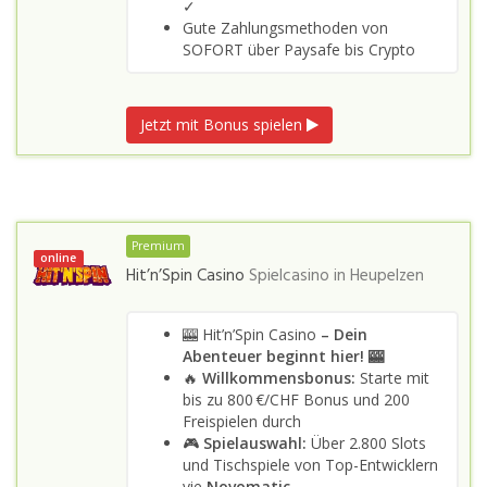
✓
Gute Zahlungsmethoden von
SOFORT über Paysafe bis Crypto
Jetzt mit Bonus spielen
Premium
online
Hit’n’Spin Casino
Spielcasino in
Heupelzen
🎰 Hit’n’Spin Casino
– Dein
Abenteuer beginnt hier! 🎰
🔥
Willkommensbonus:
Starte mit
bis zu 800 €/CHF Bonus und 200
Freispielen durch
🎮
Spielauswahl:
Über 2.800 Slots
und Tischspiele von Top-Entwicklern
vie
Novomatic