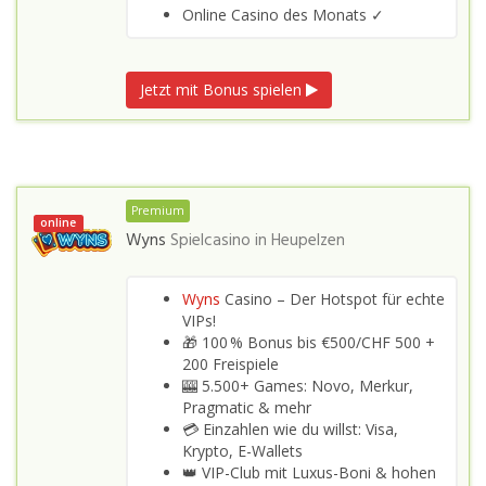
Online Casino des Monats ✓
Jetzt mit Bonus spielen
Premium
online
Wyns
Spielcasino in
Heupelzen
Wyns
Casino – Der Hotspot für echte
VIPs!
🎁 100 % Bonus bis €500/CHF 500 +
200 Freispiele
🎰 5.500+ Games: Novo, Merkur,
Pragmatic & mehr
💳 Einzahlen wie du willst: Visa,
Krypto, E-Wallets
👑 VIP-Club mit Luxus-Boni & hohen