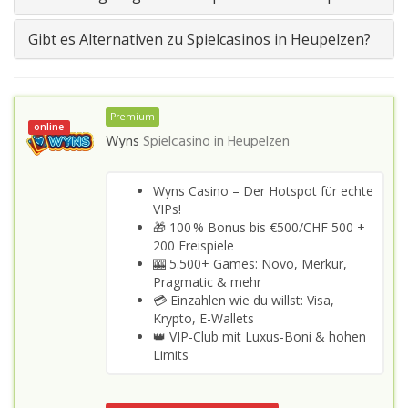
Gibt es Alternativen zu Spielcasinos in Heupelzen?
Premium
online
Wyns
Spielcasino in
Heupelzen
Wyns Casino – Der Hotspot für echte
VIPs!
🎁 100 % Bonus bis €500/CHF 500 +
200 Freispiele
🎰 5.500+ Games: Novo, Merkur,
Pragmatic & mehr
💳 Einzahlen wie du willst: Visa,
Krypto, E-Wallets
👑 VIP-Club mit Luxus-Boni & hohen
Limits