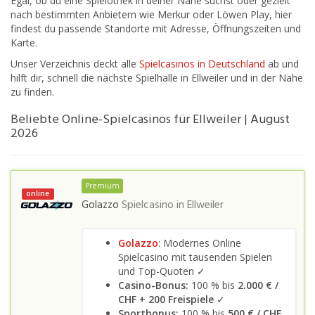
Egal, ob du eine Spielothek in deiner Nähe suchst oder gezielt
nach bestimmten Anbietern wie Merkur oder Löwen Play, hier
findest du passende Standorte mit Adresse, Öffnungszeiten und
Karte.
Unser Verzeichnis deckt alle
Spielcasinos in Deutschland
ab und
hilft dir, schnell die nächste Spielhalle in Ellweiler und in der Nähe
zu finden.
Beliebte Online-Spielcasinos für Ellweiler | August
2026
Premium
online
Golazzo
Spielcasino in
Ellweiler
Golazzo
: Modernes Online
Spielcasino mit tausenden Spielen
und Top-Quoten ✓
Casino-Bonus:
100 % bis
2.000 € /
CHF + 200 Freispiele
✓
Sportbonus:
100 % bis
500 € / CHF