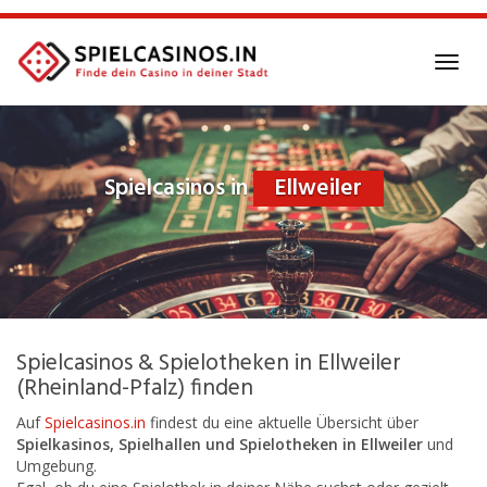
Skip
to
main
Toggl
content
navig
Spielcasinos in
Ellweiler
Spielcasinos & Spielotheken in Ellweiler
(Rheinland-Pfalz) finden
Auf
Spielcasinos.in
findest du eine aktuelle Übersicht über
Spielkasinos,
Spielhallen und Spielotheken in Ellweiler
und
Umgebung.