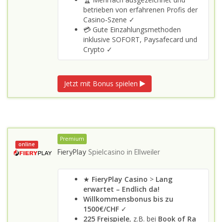
betrieben von erfahrenen Profis der
Casino‑Szene ✓
💳 Gute Einzahlungsmethoden
inklusive SOFORT, Paysafecard und
Crypto ✓
Jetzt mit Bonus spielen
Premium
online
FieryPlay
Spielcasino in
Ellweiler
★
FieryPlay Casino
>
Lang
erwartet – Endlich da!
Willkommensbonus bis zu
1500€/CHF
✓
225 Freispiele
, z.B. bei
Book of Ra