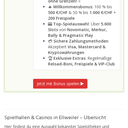
ohne Grenzen!
⭐
🔥
Willkommensbonus
: 100 % bis
500 €/CHF
& 50 % bis
1.000 €/CHF
+
200 Freispiele
🎰
Top-Spielauswahl
: Über
5.600
Slots
von
Novomatic, Merkur,
Bally & Pragmatic Play
💳
Sichere Zahlungsmethoden
:
Akzeptiert
Visa, Mastercard &
Kryptowährungen
🏆
Exklusive Extras
: Regelmäßige
Reload-Boni, Freispiele & VIP-Club
Jetzt mit Bonus spielen
Spielhallen & Casinos in Ellweiler – Übersicht
Hier findest du eine Auswahl bekannter Spielotheken und