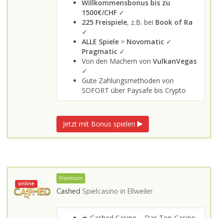
Willkommensbonus bis zu
1500€/CHF
✓
225 Freispiele
, z.B. bei
Book of Ra
✓
ALLE Spiele
>
Novomatic
✓
Pragmatic
✓
Von den Machern von
VulkanVegas
✓
Gute Zahlungsmethoden von
SOFORT über Paysafe bis Crypto
Jetzt mit Bonus spielen
Premium
online
Cashed
Spielcasino in
Ellweiler
★ Cashed Casino – Das Top-Casino