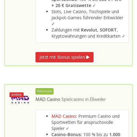
+ 20 € Gratiswette
✓
Slots, Live Casino, Tischspiele und
Jackpot-Games führender Entwickler
✓
Zahlungen mit
Revolut
,
SOFORT
,
Kryptowährungen und Kreditkarten ✓
Jetzt mit Bonus spielen
Premium
online
MAD Casino
Spielcasino in
Ellweiler
MAD Casino
: Premium Casino und
Sportwetten für anspruchsvolle
Spieler ✓
Casino-Bonus:
100 % bis zu
1.000