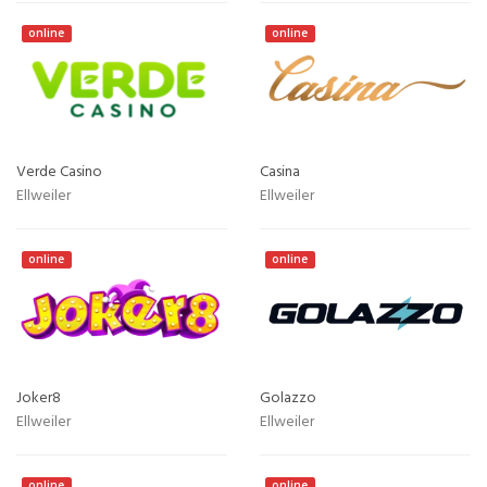
online
online
Verde Casino
Casina
Ellweiler
Ellweiler
online
online
Joker8
Golazzo
Ellweiler
Ellweiler
online
online