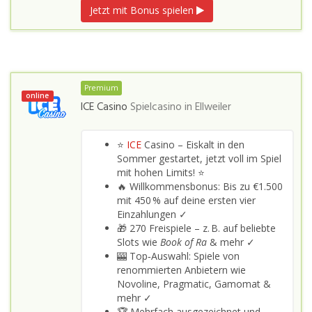
Jetzt mit Bonus spielen
Premium
online
ICE Casino
Spielcasino in
Ellweiler
⭐
ICE
Casino – Eiskalt in den
Sommer gestartet, jetzt voll im Spiel
mit hohen Limits! ⭐
🔥 Willkommensbonus: Bis zu €1.500
mit 450 % auf deine ersten vier
Einzahlungen ✓
🎁 270 Freispiele – z. B. auf beliebte
Slots wie
Book of Ra
& mehr ✓
🎰 Top‑Auswahl: Spiele von
renommierten Anbietern wie
Novoline, Pragmatic, Gamomat &
mehr ✓
🏆 Mehrfach ausgezeichnet und