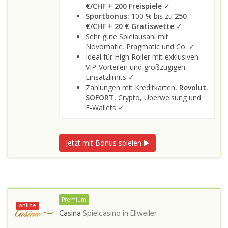
€/CHF + 200 Freispiele
✓
Sportbonus:
100 % bis zu
250
€/CHF + 20 € Gratiswette
✓
Sehr gute Spielausahl mit
Novomatic, Pragmatic und Co. ✓
Ideal für High Roller mit exklusiven
VIP-Vorteilen und großzügigen
Einsatzlimits ✓
Zahlungen mit Kreditkarten,
Revolut
,
SOFORT
, Crypto, Überweisung und
E-Wallets ✓
Jetzt mit Bonus spielen
Premium
online
Casina
Spielcasino in
Ellweiler