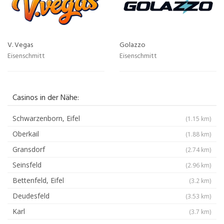
V. Vegas
Golazzo
Eisenschmitt
Eisenschmitt
Casinos in der Nähe:
Schwarzenborn, Eifel
(1.15 km)
Oberkail
(1.88 km)
Gransdorf
(2.74 km)
Seinsfeld
(2.96 km)
Bettenfeld, Eifel
(3.2 km)
Deudesfeld
(3.53 km)
Karl
(3.7 km)