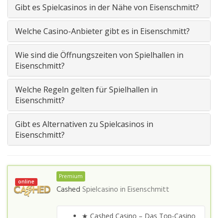
Gibt es Spielcasinos in der Nähe von Eisenschmitt?
Welche Casino-Anbieter gibt es in Eisenschmitt?
Wie sind die Öffnungszeiten von Spielhallen in
Eisenschmitt?
Welche Regeln gelten für Spielhallen in
Eisenschmitt?
Gibt es Alternativen zu Spielcasinos in
Eisenschmitt?
Premium
online
Cashed
Spielcasino in
Eisenschmitt
★ Cashed Casino – Das Top-Casino