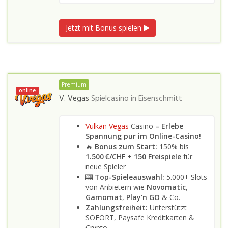
Jetzt mit Bonus spielen
Premium
online
V. Vegas
Spielcasino in
Eisenschmitt
Vulkan Vegas
Casino
– Erlebe
Spannung pur im Online-Casino!
🔥
Bonus zum Start:
150% bis
1.500 €/CHF + 150 Freispiele
für
neue Spieler
🎰
Top-Spieleauswahl:
5.000+ Slots
von Anbietern wie
Novomatic
,
Gamomat
,
Play’n GO
& Co.
Zahlungsfreiheit:
Unterstützt
SOFORT, Paysafe Kreditkarten &
Crypto