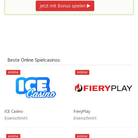
Jetzt mit Bonus spielen
Beste Online Spielcasinos:
online
online
ICE Casino
FieryPlay
Eisenschmitt
Eisenschmitt
online
online