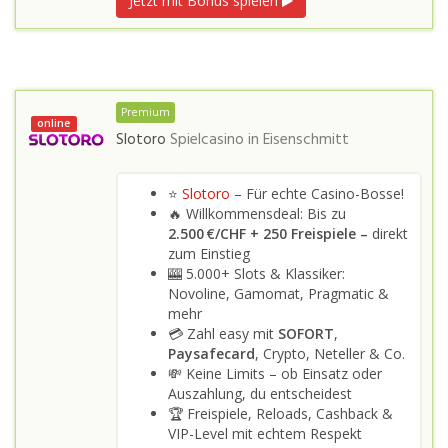
Jetzt mit Bonus spielen
Premium
online
Slotoro
Spielcasino in
Eisenschmitt
⭐
Slotoro
– Für echte Casino-Bosse!
🔥 Willkommensdeal: Bis zu
2.500 €/CHF + 250 Freispiele –
direkt
zum Einstieg
🎰 5.000+ Slots & Klassiker:
Novoline, Gamomat, Pragmatic &
mehr
💳 Zahl easy mit
SOFORT
,
Paysafecard
, Crypto, Neteller & Co.
💸 Keine Limits – ob Einsatz oder
Auszahlung, du entscheidest
🏆 Freispiele, Reloads, Cashback &
VIP-Level mit echtem Respekt