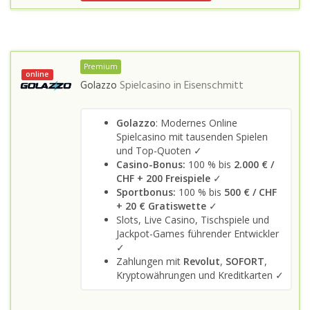
Premium
online
Golazzo
Spielcasino in
Eisenschmitt
Golazzo
: Modernes Online
Spielcasino mit tausenden Spielen
und Top-Quoten ✓
Casino-Bonus:
100 % bis
2.000 € /
CHF + 200 Freispiele
✓
Sportbonus:
100 % bis
500 € / CHF
+ 20 € Gratiswette
✓
Slots, Live Casino, Tischspiele und
Jackpot-Games führender Entwickler
✓
Zahlungen mit
Revolut
,
SOFORT
,
Kryptowährungen und Kreditkarten ✓