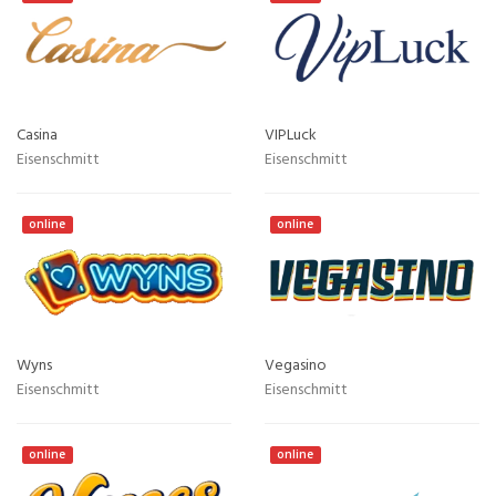
Casina
VIPLuck
Eisenschmitt
Eisenschmitt
online
online
Wyns
Vegasino
Eisenschmitt
Eisenschmitt
online
online