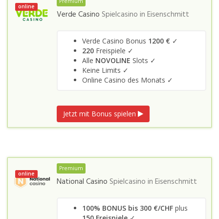
Premium
online
Verde Casino
Spielcasino in
Eisenschmitt
Verde Casino Bonus
1200 €
✓
220
Freispiele ✓
Alle
NOVOLINE
Slots ✓
Keine Limits ✓
Online Casino des Monats ✓
Jetzt mit Bonus spielen
Premium
online
National Casino
Spielcasino in
Eisenschmitt
100% BONUS bis 300 €/CHF
plus
150 Freispiele
✓