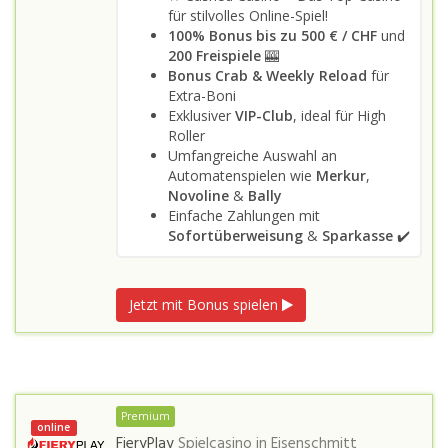
für stilvolles Online-Spiel!
100% Bonus bis zu 500 €
/ CHF
und
200 Freispiele
🎰
Bonus Crab & Weekly Reload
für
Extra-Boni
Exklusiver
VIP-Club
, ideal für High
Roller
Umfangreiche Auswahl an
Automatenspielen wie
Merkur
,
Novoline
&
Bally
Einfache Zahlungen mit
Sofortüberweisung
&
Sparkasse
✔️
Jetzt mit Bonus spielen
Premium
online
FieryPlay
Spielcasino in
Eisenschmitt