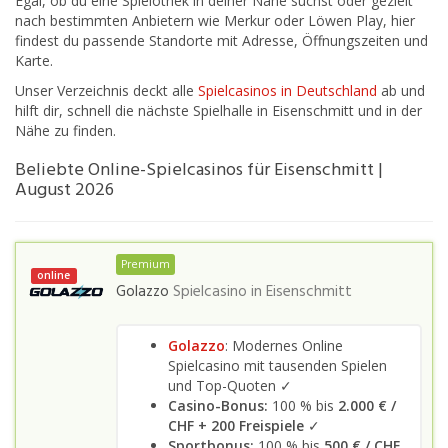
Egal, ob du eine Spielothek in deiner Nähe suchst oder gezielt
nach bestimmten Anbietern wie Merkur oder Löwen Play, hier
findest du passende Standorte mit Adresse, Öffnungszeiten und
Karte.
Unser Verzeichnis deckt alle
Spielcasinos in Deutschland
ab und
hilft dir, schnell die nächste Spielhalle in Eisenschmitt und in der
Nähe zu finden.
Beliebte Online-Spielcasinos für Eisenschmitt |
August 2026
Premium
online
Golazzo
Spielcasino in
Eisenschmitt
Golazzo
: Modernes Online
Spielcasino mit tausenden Spielen
und Top-Quoten ✓
Casino-Bonus:
100 % bis
2.000 € /
CHF + 200 Freispiele
✓
Sportbonus:
100 % bis
500 € / CHF