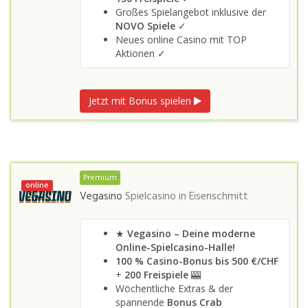
Großes Spielangebot inklusive der
NOVO Spiele
✓
Neues online Casino mit TOP
Aktionen ✓
Jetzt mit Bonus spielen
Premium
online
Vegasino
Spielcasino in
Eisenschmitt
★
Vegasino – Deine moderne
Online-Spielcasino-Halle!
100 % Casino-Bonus bis 500 €/CHF
+
200 Freispiele
🎰
Wöchentliche Extras & der
spannende
Bonus Crab