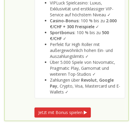
VIPLuck Spielcasino: Luxus,
Exklusivität und erstklassiger VIP-
Service auf höchstem Niveau ✓
Casino-Bonus:
100 % bis zu
2.000
€/CHF + 300 Freispiele
✓
Sportbonus:
100 % bis zu
500
€/CHF
✓
Perfekt für High Roller mit
außergewöhnlich hohen Ein- und
Auszahlungslimits ✓
Über 5.000 Spiele von Novomatic,
Pragmatic Play, Gamomat und
weiteren Top-Studios ✓
Zahlungen über
Revolut
,
Google
Pay
, Crypto, Visa, Mastercard und E-
Wallets ✓
Jetzt mit Bonus spielen