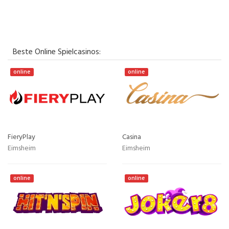
Beste Online Spielcasinos:
online
online
FieryPlay
Casina
Eimsheim
Eimsheim
online
online