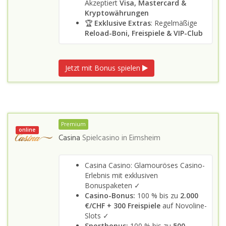
Akzeptiert
Visa, Mastercard &
Kryptowährungen
🏆
Exklusive Extras
: Regelmäßige
Reload-Boni, Freispiele & VIP-Club
Jetzt mit Bonus spielen
Premium
online
Casina
Spielcasino in
Eimsheim
Casina Casino: Glamouröses Casino-
Erlebnis mit exklusiven
Bonuspaketen ✓
Casino-Bonus:
100 % bis zu
2.000
€/CHF + 300 Freispiele
auf Novoline-
Slots ✓
Sportbonus:
100 % bis zu
500