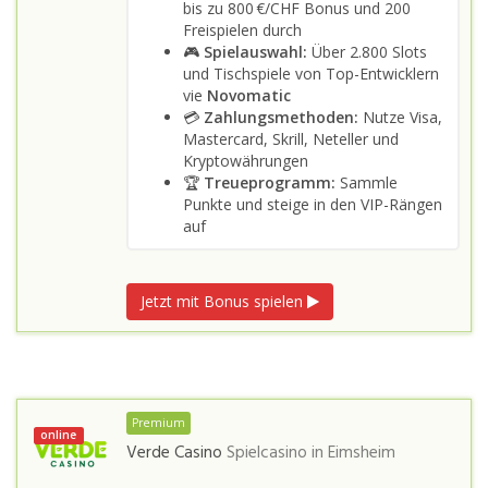
bis zu 800 €/CHF Bonus und 200
Freispielen durch
🎮
Spielauswahl:
Über 2.800 Slots
und Tischspiele von Top-Entwicklern
vie
Novomatic
💳
Zahlungsmethoden:
Nutze Visa,
Mastercard, Skrill, Neteller und
Kryptowährungen
🏆
Treueprogramm:
Sammle
Punkte und steige in den VIP-Rängen
auf
Jetzt mit Bonus spielen
Premium
online
Verde Casino
Spielcasino in
Eimsheim