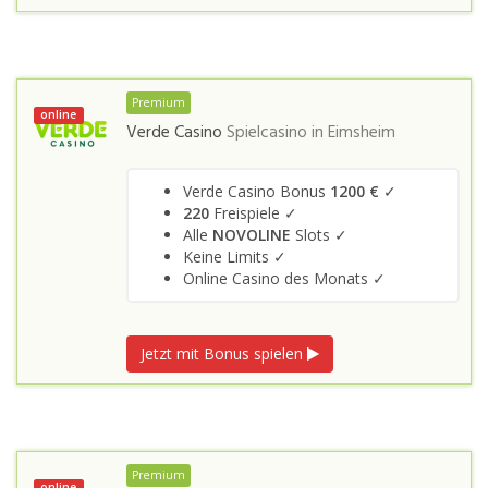
Premium
online
Verde Casino
Spielcasino in
Eimsheim
Verde Casino Bonus
1200 €
✓
220
Freispiele ✓
Alle
NOVOLINE
Slots ✓
Keine Limits ✓
Online Casino des Monats ✓
Jetzt mit Bonus spielen
Premium
online