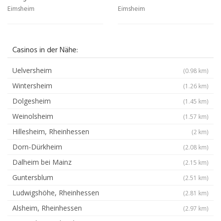
Eimsheim
Eimsheim
Casinos in der Nähe:
Uelversheim
(0.98 km)
Wintersheim
(1.26 km)
Dolgesheim
(1.45 km)
Weinolsheim
(1.57 km)
Hillesheim, Rheinhessen
(2 km)
Dorn-Dürkheim
(2.08 km)
Dalheim bei Mainz
(2.15 km)
Guntersblum
(2.51 km)
Ludwigshöhe, Rheinhessen
(2.81 km)
Alsheim, Rheinhessen
(2.97 km)