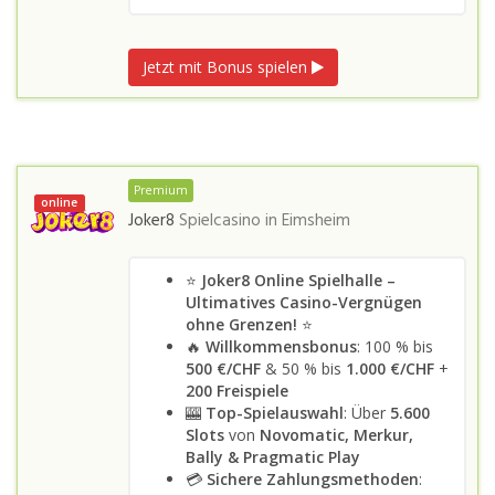
Jetzt mit Bonus spielen
Premium
online
Joker8
Spielcasino in
Eimsheim
⭐
Joker8 Online Spielhalle –
Ultimatives Casino-Vergnügen
ohne Grenzen!
⭐
🔥
Willkommensbonus
: 100 % bis
500 €/CHF
& 50 % bis
1.000 €/CHF
+
200 Freispiele
🎰
Top-Spielauswahl
: Über
5.600
Slots
von
Novomatic, Merkur,
Bally & Pragmatic Play
💳
Sichere Zahlungsmethoden
: