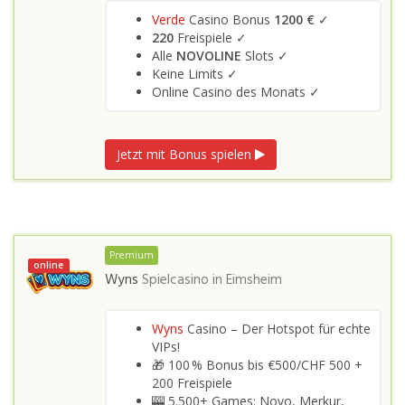
Verde
Casino Bonus
1200 €
✓
220
Freispiele ✓
Alle
NOVOLINE
Slots ✓
Keine Limits ✓
Online Casino des Monats ✓
Jetzt mit Bonus spielen
Premium
online
Wyns
Spielcasino in
Eimsheim
Wyns
Casino – Der Hotspot für echte
VIPs!
🎁 100 % Bonus bis €500/CHF 500 +
200 Freispiele
🎰 5.500+ Games: Novo, Merkur,