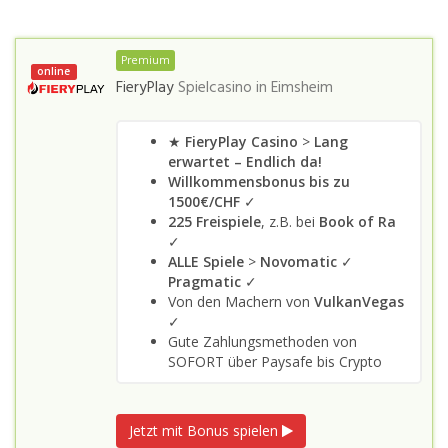
Premium
online
FieryPlay
Spielcasino in
Eimsheim
★
FieryPlay Casino
>
Lang
erwartet – Endlich da!
Willkommensbonus bis zu
1500€/CHF
✓
225 Freispiele
, z.B. bei
Book of Ra
✓
ALLE Spiele
>
Novomatic
✓
Pragmatic
✓
Von den Machern von
VulkanVegas
✓
Gute Zahlungsmethoden von
SOFORT über Paysafe bis Crypto
Jetzt mit Bonus spielen