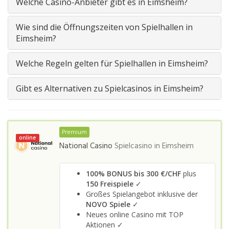
Welche Casino-Anbieter gibt es in Eimsheim?
Wie sind die Öffnungszeiten von Spielhallen in
Eimsheim?
Welche Regeln gelten für Spielhallen in Eimsheim?
Gibt es Alternativen zu Spielcasinos in Eimsheim?
Premium
online
National Casino
Spielcasino in
Eimsheim
100% BONUS bis 300 €/CHF
plus
150 Freispiele
✓
Großes Spielangebot inklusive der
NOVO Spiele
✓
Neues online Casino mit TOP
Aktionen ✓