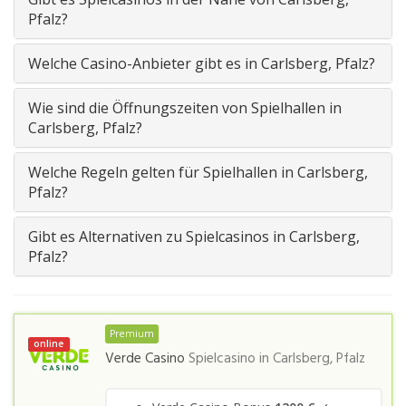
Pfalz?
Welche Casino-Anbieter gibt es in Carlsberg, Pfalz?
Wie sind die Öffnungszeiten von Spielhallen in
Carlsberg, Pfalz?
Welche Regeln gelten für Spielhallen in Carlsberg,
Pfalz?
Gibt es Alternativen zu Spielcasinos in Carlsberg,
Pfalz?
Premium
online
Verde Casino
Spielcasino in
Carlsberg, Pfalz