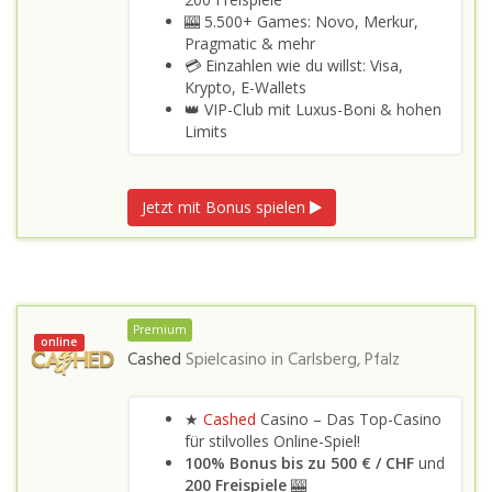
🎰 5.500+ Games: Novo, Merkur,
Pragmatic & mehr
💳 Einzahlen wie du willst: Visa,
Krypto, E-Wallets
👑 VIP-Club mit Luxus-Boni & hohen
Limits
Jetzt mit Bonus spielen
Premium
online
Cashed
Spielcasino in
Carlsberg, Pfalz
★
Cashed
Casino – Das Top-Casino
für stilvolles Online-Spiel!
100% Bonus bis zu 500 €
/ CHF
und
200 Freispiele
🎰