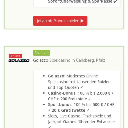
Sofortüberweisung
&
Sparkasse
✔️
Jetzt mit Bonus spielen
Premium
online
Golazzo
Spielcasino in
Carlsberg, Pfalz
Golazzo
: Modernes Online
Spielcasino mit tausenden Spielen
und Top-Quoten ✓
Casino-Bonus:
100 % bis
2.000 € /
CHF + 200 Freispiele
✓
Sportbonus:
100 % bis
500 € / CHF
+ 20 € Gratiswette
✓
Slots, Live Casino, Tischspiele und
Jackpot-Games führender Entwickler
✓