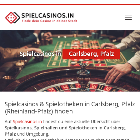
Skip
to
main
Toggl
content
navig
Spielcasinos in
Carlsberg, Pfalz
Spielcasinos & Spielotheken in Carlsberg, Pfalz
(Rheinland-Pfalz) finden
Auf
Spielcasinos.in
findest du eine aktuelle Übersicht über
Spielkasinos,
Spielhallen und Spielotheken in Carlsberg,
Pfalz
und Umgebung.