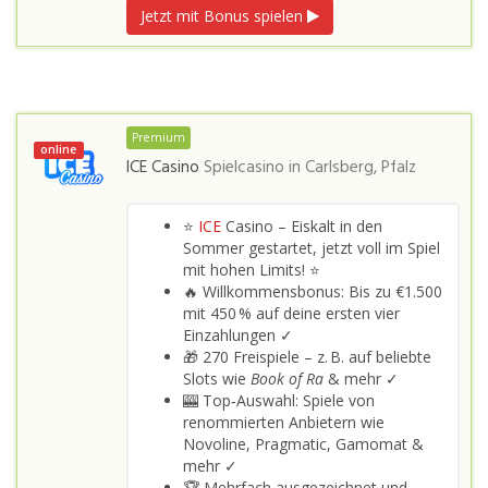
Jetzt mit Bonus spielen
Premium
online
ICE Casino
Spielcasino in
Carlsberg, Pfalz
⭐
ICE
Casino – Eiskalt in den
Sommer gestartet, jetzt voll im Spiel
mit hohen Limits! ⭐
🔥 Willkommensbonus: Bis zu €1.500
mit 450 % auf deine ersten vier
Einzahlungen ✓
🎁 270 Freispiele – z. B. auf beliebte
Slots wie
Book of Ra
& mehr ✓
🎰 Top‑Auswahl: Spiele von
renommierten Anbietern wie
Novoline, Pragmatic, Gamomat &
mehr ✓
🏆 Mehrfach ausgezeichnet und