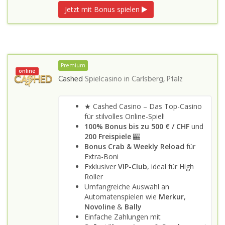
Jetzt mit Bonus spielen
Premium
online
Cashed
Spielcasino in
Carlsberg, Pfalz
★ Cashed Casino – Das Top-Casino
für stilvolles Online-Spiel!
100% Bonus bis zu 500 €
/ CHF
und
200 Freispiele
🎰
Bonus Crab & Weekly Reload
für
Extra-Boni
Exklusiver
VIP-Club
, ideal für High
Roller
Umfangreiche Auswahl an
Automatenspielen wie
Merkur
,
Novoline
&
Bally
Einfache Zahlungen mit