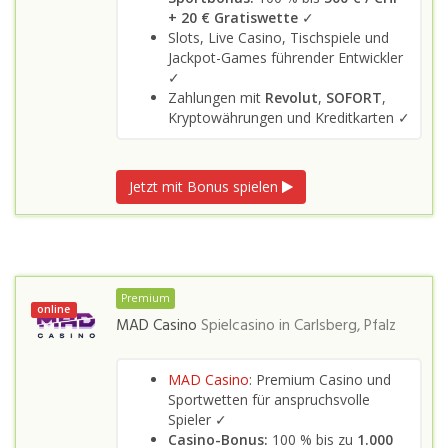
+ 20 € Gratiswette
✓
Slots, Live Casino, Tischspiele und
Jackpot-Games führender Entwickler
✓
Zahlungen mit
Revolut
,
SOFORT
,
Kryptowährungen und Kreditkarten ✓
Jetzt mit Bonus spielen
Premium
online
MAD Casino
Spielcasino in
Carlsberg, Pfalz
MAD Casino
: Premium Casino und
Sportwetten für anspruchsvolle
Spieler ✓
Casino-Bonus:
100 % bis zu
1.000