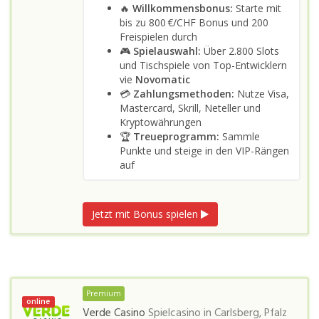
🔥
Willkommensbonus:
Starte mit
bis zu 800 €/CHF Bonus und 200
Freispielen durch
🎮
Spielauswahl:
Über 2.800 Slots
und Tischspiele von Top-Entwicklern
vie
Novomatic
💳
Zahlungsmethoden:
Nutze Visa,
Mastercard, Skrill, Neteller und
Kryptowährungen
🏆
Treueprogramm:
Sammle
Punkte und steige in den VIP-Rängen
auf
Jetzt mit Bonus spielen
Premium
online
Verde Casino
Spielcasino in
Carlsberg, Pfalz