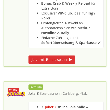
Bonus Crab & Weekly Reload
für
Extra-Boni
Exklusiver
VIP-Club
, ideal für High
Roller
Umfangreiche Auswahl an
Automatenspielen wie
Merkur
,
Novoline
&
Bally
Einfache Zahlungen mit
Sofortüberweisung
&
Sparkasse
✔️
Jetzt mit Bonus spielen
Premium
online
Joker8
Spielcasino in
Carlsberg, Pfalz
⭐
Joker8
Online Spielhalle –