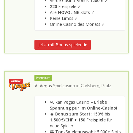
Verde Casino Bonus
1200 €
✓
220
Freispiele ✓
Alle
NOVOLINE
Slots ✓
Keine Limits ✓
Online Casino des Monats ✓
Jetzt mit Bonus spielen
Premium
online
V. Vegas
Spielcasino in
Carlsberg, Pfalz
Vulkan Vegas Casino
– Erlebe
Spannung pur im Online-Casino!
🔥
Bonus zum Start:
150% bis
1.500 €/CHF + 150 Freispiele
für
neue Spieler
🎰
Top-Spieleauswahl:
5.000+ Slots