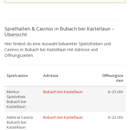
Spielhallen & Casinos in Bubach bei Kastellaun –
Übersicht
Hier findest du eine Auswahl bekannter Spielotheken und
Casinos in Bubach bei Kastellaun mit Adresse und
Öffnungszeiten.
Spielcasino
Adresse
Öffnungsze
iten
Merkur
Bubach bei Kastellaun
6–23 Uhr
Spielothek
Bubach bei
Kastellaun
Admiral Casino
Bubach bei Kastellaun
6–22 Uhr
Bubach bei
Kastellaun