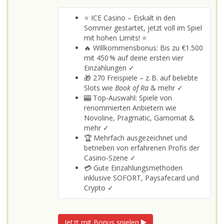
⭐ ICE Casino – Eiskalt in den
Sommer gestartet, jetzt voll im Spiel
mit hohen Limits! ⭐
🔥 Willkommensbonus: Bis zu €1.500
mit 450 % auf deine ersten vier
Einzahlungen ✓
🎁 270 Freispiele – z. B. auf beliebte
Slots wie
Book of Ra
& mehr ✓
🎰 Top‑Auswahl: Spiele von
renommierten Anbietern wie
Novoline, Pragmatic, Gamomat &
mehr ✓
🏆 Mehrfach ausgezeichnet und
betrieben von erfahrenen Profis der
Casino‑Szene ✓
💳 Gute Einzahlungsmethoden
inklusive SOFORT, Paysafecard und
Crypto ✓
Jetzt mit Bonus spielen