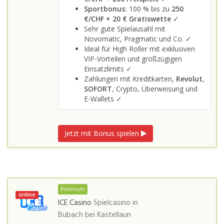
Sportbonus:
100 % bis zu
250
€/CHF + 20 € Gratiswette
✓
Sehr gute Spielausahl mit
Novomatic, Pragmatic und Co. ✓
Ideal für High Roller mit exklusiven
VIP-Vorteilen und großzügigen
Einsatzlimits ✓
Zahlungen mit Kreditkarten,
Revolut
,
SOFORT
, Crypto, Überweisung und
E-Wallets ✓
Jetzt mit Bonus spielen
Premium
online
ICE Casino
Spielcasino in
Bubach bei Kastellaun