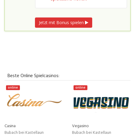
Jetzt mit Bonus spielen
Beste Online Spielcasinos:
online
online
Casina
Vegasino
Bubach bei Kastellaun
Bubach bei Kastellaun