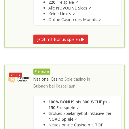
220
Freispiele ✓
Alle
NOVOLINE
Slots ✓
Keine Limits ✓
Online Casino des Monats ✓
Jetzt mit Bonus spielen
Premium
online
National Casino
Spielcasino in
Bubach bei Kastellaun
100% BONUS bis 300 €/CHF
plus
150 Freispiele
✓
Großes Spielangebot inklusive der
NOVO Spiele
✓
Neues online Casino mit TOP