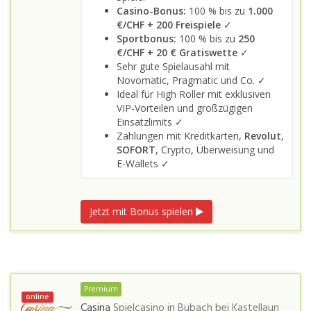
Casino-Bonus:
100 % bis zu
1.000
€/CHF + 200 Freispiele
✓
Sportbonus:
100 % bis zu
250
€/CHF + 20 € Gratiswette
✓
Sehr gute Spielausahl mit
Novomatic, Pragmatic und Co. ✓
Ideal für High Roller mit exklusiven
VIP-Vorteilen und großzügigen
Einsatzlimits ✓
Zahlungen mit Kreditkarten,
Revolut
,
SOFORT
, Crypto, Überweisung und
E-Wallets ✓
Jetzt mit Bonus spielen
Premium
online
Casina
Spielcasino in
Bubach bei Kastellaun