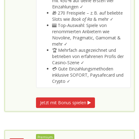
mit 450 % auf deine ersten vier
Einzahlungen ✓
🎁 270 Freispiele – z. B. auf beliebte
Slots wie
Book of Ra
& mehr ✓
🎰 Top‑Auswahl: Spiele von
renommierten Anbietern wie
Novoline, Pragmatic, Gamomat &
mehr ✓
🏆 Mehrfach ausgezeichnet und
betrieben von erfahrenen Profis der
Casino‑Szene ✓
💳 Gute Einzahlungsmethoden
inklusive SOFORT, Paysafecard und
Crypto ✓
Jetzt mit Bonus spielen
Premium