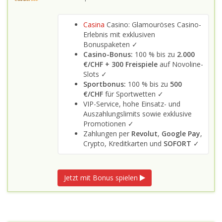
Casina
Casino: Glamouröses Casino-
Erlebnis mit exklusiven
Bonuspaketen ✓
Casino-Bonus:
100 % bis zu
2.000
€/CHF + 300 Freispiele
auf Novoline-
Slots ✓
Sportbonus:
100 % bis zu
500
€/CHF
für Sportwetten ✓
VIP-Service, hohe Einsatz- und
Auszahlungslimits sowie exklusive
Promotionen ✓
Zahlungen per
Revolut
,
Google Pay
,
Crypto, Kreditkarten und
SOFORT
✓
Jetzt mit Bonus spielen