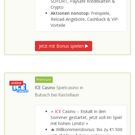
SOFORT, Paysafe Kreditkarten &
Crypto
Aktionen nonstop:
Freispiele,
Reload-Angebote, Cashback & VIP-
Vorteile
Jetzt mit Bonus spielen
Premium
online
ICE Casino
Spielcasino in
Bubach bei Kastellaun
⭐
ICE
Casino – Eiskalt in den
Sommer gestartet, jetzt voll im Spiel
mit hohen Limits! ⭐
🔥 Willkommensbonus: Bis zu €1.500