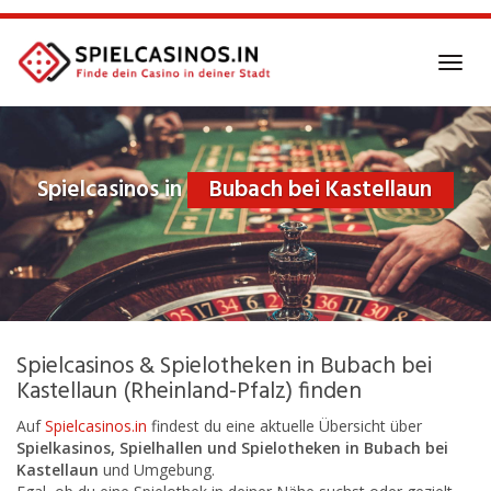
Skip
to
main
Toggl
content
navig
Spielcasinos in
Bubach bei Kastellaun
Spielcasinos & Spielotheken in Bubach bei
Kastellaun (Rheinland-Pfalz) finden
Auf
Spielcasinos.in
findest du eine aktuelle Übersicht über
Spielkasinos,
Spielhallen und Spielotheken in Bubach bei
Kastellaun
und Umgebung.