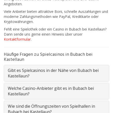
Angeboten.
Viele Anbieter bieten attraktive Boni, schnelle Auszahlungen und
moderne Zahlungsmethoden wie PayPal, Kreditkarte oder
Kryptowährungen.
Fehlt eine Spielothek oder ein Casino in Bubach bei Kastellaun?
Dann sende uns gerne einen Hinweis über unser
Kontaktformular
.
Häufige Fragen zu Spielcasinos in Bubach bei
Kastellaun
Gibt es Spielcasinos in der Nähe von Bubach bei
Kastellaun?
Welche Casino-Anbieter gibt es in Bubach bei
Kastellaun?
Wie sind die Öffnungszeiten von Spielhallen in
Bubach bei Kastellaun?