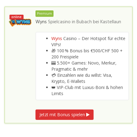
Premium
online
Wyns
Spielcasino in
Bubach bei Kastellaun
Wyns
Casino – Der Hotspot für echte
VIPs!
🎁 100 % Bonus bis €500/CHF 500 +
200 Freispiele
🎰 5.500+ Games: Novo, Merkur,
Pragmatic & mehr
💳 Einzahlen wie du willst: Visa,
Krypto, E-Wallets
👑 VIP-Club mit Luxus-Boni & hohen
Limits
Jetzt mit Bonus spielen