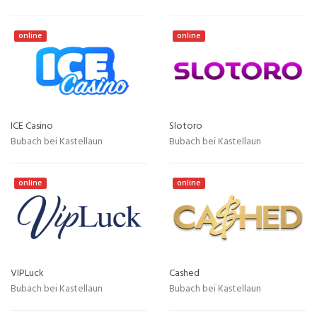
online
online
ICE Casino
Slotoro
Bubach bei Kastellaun
Bubach bei Kastellaun
online
online
VIPLuck
Cashed
Bubach bei Kastellaun
Bubach bei Kastellaun