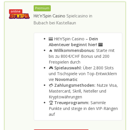
Premium
online
Hit’n’Spin Casino
Spielcasino in
Bubach bei Kastellaun
🎰 Hit’n’Spin Casino
– Dein
Abenteuer beginnt hier! 🎰
🔥
Willkommensbonus:
Starte mit
bis zu 800 €/CHF Bonus und 200
Freispielen durch
🎮
Spielauswahl:
Über 2.800 Slots
und Tischspiele von Top-Entwicklern
vie
Novomatic
💳
Zahlungsmethoden:
Nutze Visa,
Mastercard, Skrill, Neteller und
Kryptowährungen
🏆
Treueprogramm:
Sammle
Punkte und steige in den VIP-Rängen
auf