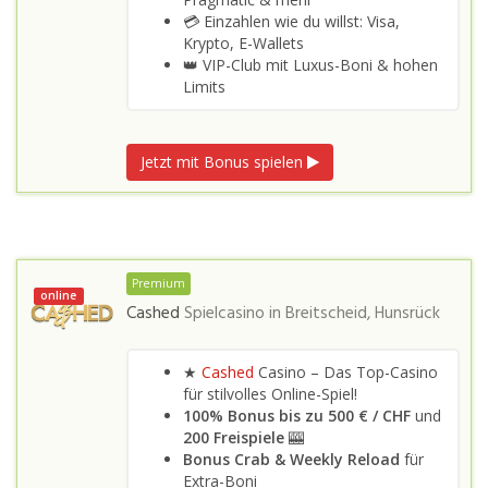
💳 Einzahlen wie du willst: Visa,
Krypto, E-Wallets
👑 VIP-Club mit Luxus-Boni & hohen
Limits
Jetzt mit Bonus spielen
Premium
online
Cashed
Spielcasino in
Breitscheid, Hunsrück
★
Cashed
Casino – Das Top-Casino
für stilvolles Online-Spiel!
100% Bonus bis zu 500 €
/ CHF
und
200 Freispiele
🎰
Bonus Crab & Weekly Reload
für
Extra-Boni