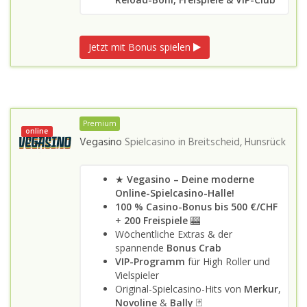
Jetzt mit Bonus spielen
Premium
online
Vegasino
Spielcasino in
Breitscheid, Hunsrück
★
Vegasino – Deine moderne
Online-Spielcasino-Halle!
100 % Casino-Bonus bis 500 €/CHF
+
200 Freispiele
🎰
Wöchentliche Extras & der
spannende
Bonus Crab
VIP-Programm
für High Roller und
Vielspieler
Original-Spielcasino-Hits von
Merkur
,
Novoline
&
Bally
🃏