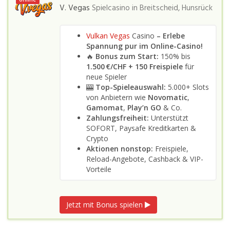
V. Vegas
Spielcasino in
Breitscheid, Hunsrück
Vulkan Vegas
Casino
– Erlebe
Spannung pur im Online-Casino!
🔥
Bonus zum Start:
150% bis
1.500 €/CHF + 150 Freispiele
für
neue Spieler
🎰
Top-Spieleauswahl:
5.000+ Slots
von Anbietern wie
Novomatic
,
Gamomat
,
Play’n GO
& Co.
Zahlungsfreiheit:
Unterstützt
SOFORT, Paysafe Kreditkarten &
Crypto
Aktionen nonstop:
Freispiele,
Reload-Angebote, Cashback & VIP-
Vorteile
Jetzt mit Bonus spielen