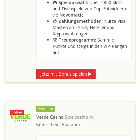
🎮
Spielauswahl:
Über 2.800 Slots
und Tischspiele von Top-Entwicklern
vie
Novomatic
💳
Zahlungsmethoden:
Nutze Visa,
Mastercard, Skrill, Neteller und
Kryptowährungen
🏆
Treueprogramm:
Sammle
Punkte und steige in den VIP-Rängen
auf
Jetzt mit Bonus spielen
Premium
online
Verde Casino
Spielcasino in
Breitscheid, Hunsrück