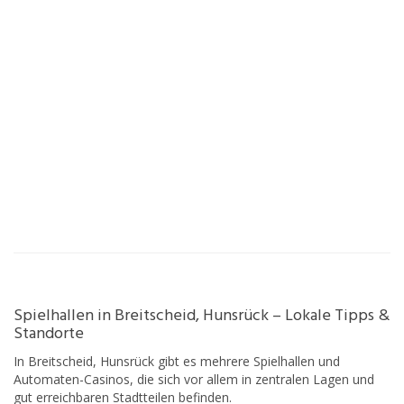
Spielhallen in Breitscheid, Hunsrück – Lokale Tipps &
Standorte
In Breitscheid, Hunsrück gibt es mehrere Spielhallen und
Automaten-Casinos, die sich vor allem in zentralen Lagen und
gut erreichbaren Stadtteilen befinden.