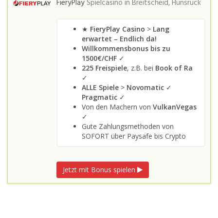
FieryPlay
Spielcasino in
Breitscheid, Hunsrück
★
FieryPlay Casino
>
Lang
erwartet – Endlich da!
Willkommensbonus bis zu
1500€/CHF
✓
225 Freispiele
, z.B. bei
Book of Ra
✓
ALLE Spiele
>
Novomatic
✓
Pragmatic
✓
Von den Machern von
VulkanVegas
✓
Gute Zahlungsmethoden von
SOFORT über Paysafe bis Crypto
Jetzt mit Bonus spielen