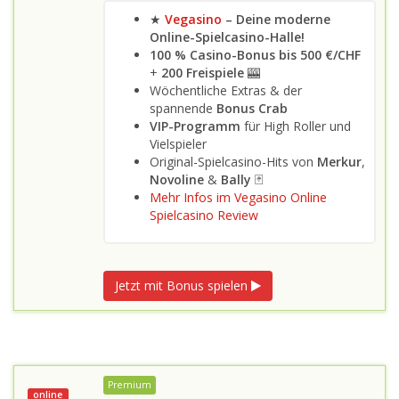
★
Vegasino
– Deine moderne
Online-Spielcasino-Halle!
100 % Casino-Bonus bis 500 €/CHF
+
200 Freispiele
🎰
Wöchentliche Extras & der
spannende
Bonus Crab
VIP-Programm
für High Roller und
Vielspieler
Original-Spielcasino-Hits von
Merkur
,
Novoline
&
Bally
🃏
Mehr Infos im Vegasino Online
Spielcasino Review
Jetzt mit Bonus spielen
Premium
online