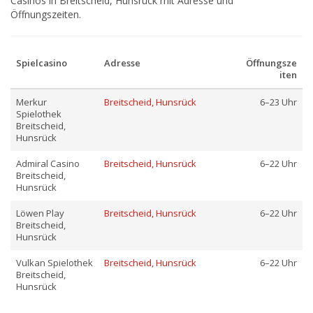
Casinos in Breitscheid, Hunsrück mit Adresse und
Öffnungszeiten.
Spielcasino
Adresse
Öffnungsze
iten
Merkur
Breitscheid, Hunsrück
6–23 Uhr
Spielothek
Breitscheid,
Hunsrück
Admiral Casino
Breitscheid, Hunsrück
6–22 Uhr
Breitscheid,
Hunsrück
Löwen Play
Breitscheid, Hunsrück
6–22 Uhr
Breitscheid,
Hunsrück
Vulkan Spielothek
Breitscheid, Hunsrück
6–22 Uhr
Breitscheid,
Hunsrück