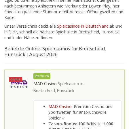
Egal, ob du eine Spielothek in deiner Nähe suchst oder gezielt
nach bestimmten Anbietern wie Merkur oder Löwen Play, hier
findest du passende Standorte mit Adresse, Öffnungszeiten und
Karte.
Unser Verzeichnis deckt alle
Spielcasinos in Deutschland
ab und
hilft dir, schnell die nächste Spielhalle in Breitscheid, Hunsrück
und in der Nähe zu finden.
Beliebte Online-Spielcasinos für Breitscheid,
Hunsrück | August 2026
Premium
online
MAD Casino
Spielcasino in
Breitscheid, Hunsrück
MAD Casino
: Premium Casino und
Sportwetten für anspruchsvolle
Spieler ✓
Casino-Bonus:
100 % bis zu
1.000