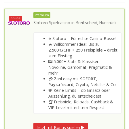
Premium
online
Slotoro
Spielcasino in
Breitscheid, Hunsrück
⭐ Slotoro – Für echte Casino-Bosse!
🔥 Willkommensdeal: Bis zu
2.500 €/CHF + 250 Freispiele –
direkt
zum Einstieg
🎰 5.000+ Slots & Klassiker:
Novoline, Gamomat, Pragmatic &
mehr
💳 Zahl easy mit
SOFORT
,
Paysafecard
, Crypto, Neteller & Co.
💸 Keine Limits – ob Einsatz oder
Auszahlung, du entscheidest
🏆 Freispiele, Reloads, Cashback &
VIP-Level mit echtem Respekt
Jetzt mit Bonus spielen