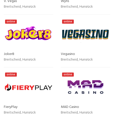
V. Vegas
Wyns
Breitscheid, Hunsrück
Breitscheid, Hunsrück
online
online
Joker8
Vegasino
Breitscheid, Hunsrück
Breitscheid, Hunsrück
online
online
FieryPlay
MAD Casino
Breitscheid, Hunsrück
Breitscheid, Hunsrück