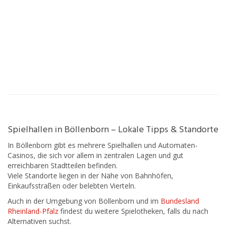
Spielhallen in Böllenborn – Lokale Tipps & Standorte
In Böllenborn gibt es mehrere Spielhallen und Automaten-
Casinos, die sich vor allem in zentralen Lagen und gut
erreichbaren Stadtteilen befinden.
Viele Standorte liegen in der Nähe von Bahnhöfen,
Einkaufsstraßen oder belebten Vierteln.
Auch in der Umgebung von Böllenborn und im
Bundesland
Rheinland-Pfalz
findest du weitere Spielotheken, falls du nach
Alternativen suchst.