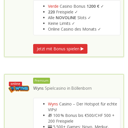
Verde
Casino Bonus
1200 €
✓
220
Freispiele ✓
Alle
NOVOLINE
Slots ✓
Keine Limits ✓
Online Casino des Monats ✓
Jetzt mit Bonus spielen
Premium
online
Wyns
Spielcasino in
Böllenborn
Wyns
Casino – Der Hotspot für echte
VIPs!
🎁 100 % Bonus bis €500/CHF 500 +
200 Freispiele
🎰 5.500+ Games: Novo, Merkur,