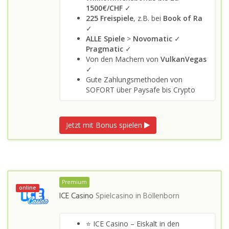
1500€/CHF
✓
225 Freispiele
, z.B. bei
Book of Ra
✓
ALLE Spiele
>
Novomatic
✓
Pragmatic
✓
Von den Machern von
VulkanVegas
✓
Gute Zahlungsmethoden von
SOFORT über Paysafe bis Crypto
Jetzt mit Bonus spielen
Premium
online
ICE Casino
Spielcasino in
Böllenborn
⭐ ICE Casino – Eiskalt in den