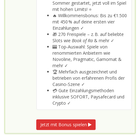
Sommer gestartet, jetzt voll im Spiel
mit hohen Limits! ⭐
🔥 Willkommensbonus: Bis zu €1.500
mit 450 % auf deine ersten vier
Einzahlungen ✓
🎁 270 Freispiele – z. B. auf beliebte
Slots wie
Book of Ra
& mehr ✓
🎰 Top‑Auswahl: Spiele von
renommierten Anbietern wie
Novoline, Pragmatic, Gamomat &
mehr ✓
🏆 Mehrfach ausgezeichnet und
betrieben von erfahrenen Profis der
Casino‑Szene ✓
💳 Gute Einzahlungsmethoden
inklusive SOFORT, Paysafecard und
Crypto ✓
Jetzt mit Bonus spielen