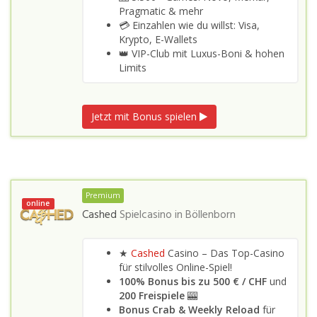
Pragmatic & mehr
💳 Einzahlen wie du willst: Visa,
Krypto, E-Wallets
👑 VIP-Club mit Luxus-Boni & hohen
Limits
Jetzt mit Bonus spielen
Premium
online
Cashed
Spielcasino in
Böllenborn
★
Cashed
Casino – Das Top-Casino
für stilvolles Online-Spiel!
100% Bonus bis zu 500 €
/ CHF
und
200 Freispiele
🎰
Bonus Crab & Weekly Reload
für