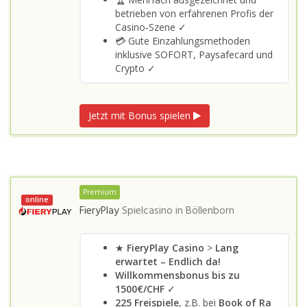
betrieben von erfahrenen Profis der
Casino‑Szene ✓
💳 Gute Einzahlungsmethoden
inklusive SOFORT, Paysafecard und
Crypto ✓
Jetzt mit Bonus spielen
Premium
online
FieryPlay
Spielcasino in
Böllenborn
★
FieryPlay Casino
>
Lang
erwartet – Endlich da!
Willkommensbonus bis zu
1500€/CHF
✓
225 Freispiele
, z.B. bei
Book of Ra