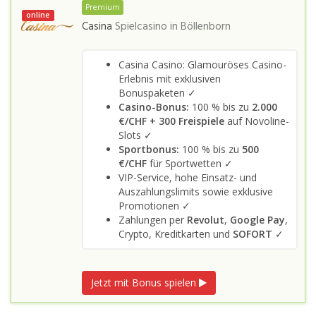
Premium
online
Casina
Spielcasino in
Böllenborn
Casina Casino: Glamouröses Casino-
Erlebnis mit exklusiven
Bonuspaketen ✓
Casino-Bonus:
100 % bis zu
2.000
€/CHF + 300 Freispiele
auf Novoline-
Slots ✓
Sportbonus:
100 % bis zu
500
€/CHF
für Sportwetten ✓
VIP-Service, hohe Einsatz- und
Auszahlungslimits sowie exklusive
Promotionen ✓
Zahlungen per
Revolut
,
Google Pay
,
Crypto, Kreditkarten und
SOFORT
✓
Jetzt mit Bonus spielen