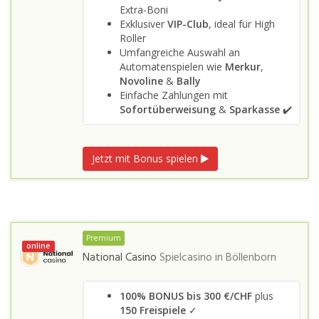
Extra-Boni
Exklusiver
VIP-Club
, ideal für High
Roller
Umfangreiche Auswahl an
Automatenspielen wie
Merkur
,
Novoline
&
Bally
Einfache Zahlungen mit
Sofortüberweisung
&
Sparkasse
✔️
Jetzt mit Bonus spielen
Premium
online
National Casino
Spielcasino in
Böllenborn
100% BONUS bis 300 €/CHF
plus
150 Freispiele
✓