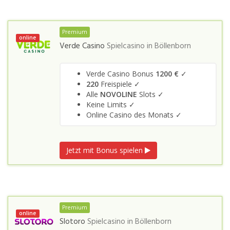
Premium
online
Verde Casino
Spielcasino in
Böllenborn
Verde Casino Bonus
1200 €
✓
220
Freispiele ✓
Alle
NOVOLINE
Slots ✓
Keine Limits ✓
Online Casino des Monats ✓
Jetzt mit Bonus spielen
Premium
online
Slotoro
Spielcasino in
Böllenborn