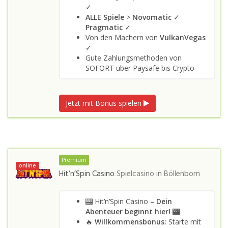
✓
ALLE Spiele
>
Novomatic
✓
Pragmatic
✓
Von den Machern von
VulkanVegas
✓
Gute Zahlungsmethoden von
SOFORT über Paysafe bis Crypto
Jetzt mit Bonus spielen
Premium
online
Hit’n’Spin Casino
Spielcasino in
Böllenborn
🎰 Hit’n’Spin Casino
– Dein
Abenteuer beginnt hier! 🎰
🔥
Willkommensbonus:
Starte mit