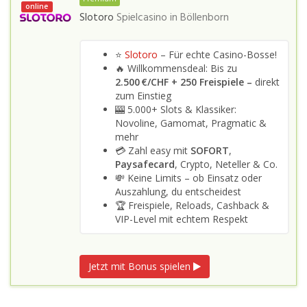
online
Slotoro
Spielcasino in
Böllenborn
⭐
Slotoro
– Für echte Casino-Bosse!
🔥 Willkommensdeal: Bis zu
2.500 €/CHF + 250 Freispiele –
direkt
zum Einstieg
🎰 5.000+ Slots & Klassiker:
Novoline, Gamomat, Pragmatic &
mehr
💳 Zahl easy mit
SOFORT
,
Paysafecard
, Crypto, Neteller & Co.
💸 Keine Limits – ob Einsatz oder
Auszahlung, du entscheidest
🏆 Freispiele, Reloads, Cashback &
VIP-Level mit echtem Respekt
Jetzt mit Bonus spielen