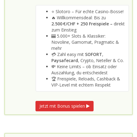
⭐ Slotoro – Für echte Casino-Bosse!
🔥 Willkommensdeal: Bis zu
2.500 €/CHF + 250 Freispiele –
direkt
zum Einstieg
🎰 5.000+ Slots & Klassiker:
Novoline, Gamomat, Pragmatic &
mehr
💳 Zahl easy mit
SOFORT
,
Paysafecard
, Crypto, Neteller & Co.
💸 Keine Limits – ob Einsatz oder
Auszahlung, du entscheidest
🏆 Freispiele, Reloads, Cashback &
VIP-Level mit echtem Respekt
Jetzt mit Bonus spielen